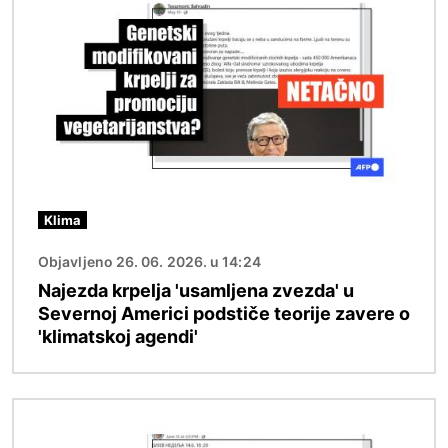
Klima
Objavljeno 26. 06. 2026. u 14:24
Najezda krpelja 'usamljena zvezda' u
Severnoj Americi podstiče teorije zavere o
'klimatskoj agendi'
Image