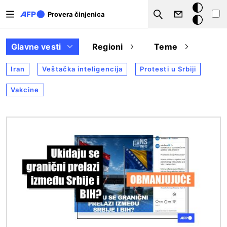
Skip to main content
Tamna
Provera činjenica
Search
pozadina
Glavne vesti
Regioni
Teme
Iran
Veštačka inteligencija
Protesti u Srbiji
Vakcine
Image