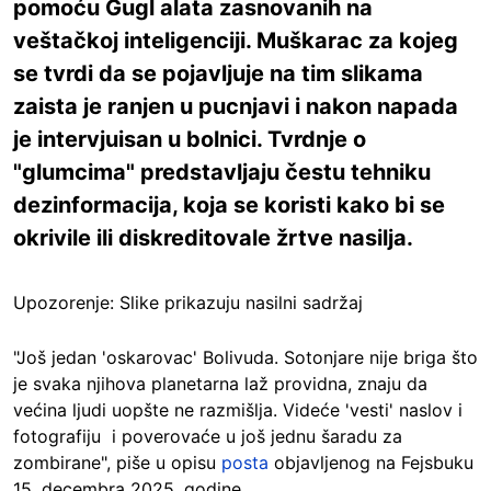
pomoću Gugl alata zasnovanih na
veštačkoj inteligenciji. Muškarac za kojeg
se tvrdi da se pojavljuje na tim slikama
zaista je ranjen u pucnjavi i nakon napada
je intervjuisan u bolnici. Tvrdnje o
"glumcima" predstavljaju čestu tehniku
dezinformacija, koja se koristi kako bi se
okrivile ili diskreditovale žrtve nasilja.
Upozorenje: Slike prikazuju nasilni sadržaj
"Još jedan 'oskarovac' Bolivuda. Sotonjare nije briga što
je svaka njihova planetarna laž providna, znaju da
većina ljudi uopšte ne razmišlja. Videće 'vesti' naslov i
fotografiju i poverovaće u još jednu šaradu za
zombirane", piše u opisu
posta
objavljenog na Fejsbuku
15. decembra 2025. godine.