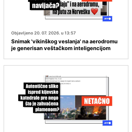
Objavljeno 20. 07. 2026. u 13:57
Snimak 'vikinškog veslanja' na aerodromu
je generisan veštačkom inteligencijom
Image