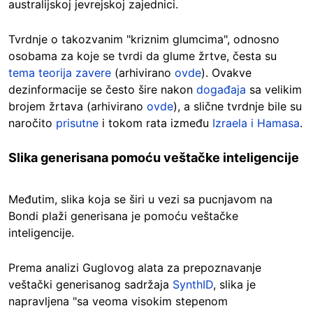
australijskoj jevrejskoj zajednici.
Tvrdnje o takozvanim "kriznim glumcima", odnosno
osobama za koje se tvrdi da glume žrtve, česta su
tema teorija zavere
(arhivirano
ovde
). Ovakve
dezinformacije se često šire nakon
događaja
sa velikim
brojem žrtava (arhivirano
ovde
), a slične tvrdnje bile su
naročito
prisutne
i tokom rata između
Izraela i Hamasa
.
Slika generisana pomoću veštačke inteligencije
Međutim, slika koja se širi u vezi sa pucnjavom na
Bondi plaži generisana je pomoću veštačke
inteligencije.
Prema analizi Guglovog alata za prepoznavanje
veštački generisanog sadržaja
SynthID
, slika je
napravljena "sa veoma visokim stepenom