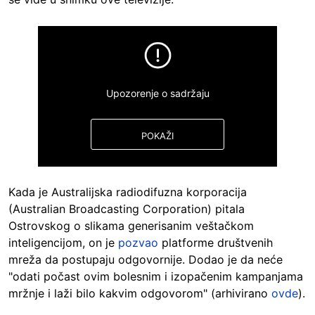
SAKRIJ
Upozorenje o sadržaju
POKAŽI
Kada je Australijska radiodifuzna korporacija
(Australian Broadcasting Corporation) pitala
Ostrovskog o slikama generisanim veštačkom
inteligencijom, on je
pozvao
platforme društvenih
mreža da postupaju odgovornije. Dodao je da neće
"odati počast ovim bolesnim i izopačenim kampanjama
SAKRIJ
mržnje i laži bilo kakvim odgovorom" (arhivirano
ovde
).