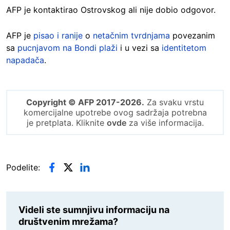
AFP je kontaktirao Ostrovskog ali nije dobio odgovor.
AFP je
pisao i ranije
o
netačnim tvrdnjama
povezanim
sa
pucnjavom na Bondi plaži
i u vezi sa
identitetom
napadača
.
Copyright © AFP 2017-2026.
Za svaku vrstu
komercijalne upotrebe ovog sadržaja potrebna
je pretplata. Kliknite
ovde
za više informacija.
Podelite:
Videli ste sumnjivu informaciju na
društvenim mrežama?