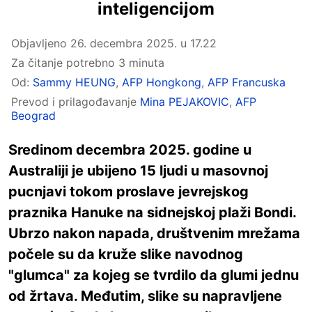
inteligencijom
Objavljeno
26. decembra 2025. u 17.22
Za čitanje potrebno 3 minuta
Od:
Sammy HEUNG
,
AFP Hongkong
,
AFP Francuska
Prevod i prilagođavanje
Mina PEJAKOVIC
,
AFP
Beograd
Sredinom decembra 2025. godine u
Australiji je ubijeno 15 ljudi u masovnoj
pucnjavi tokom proslave jevrejskog
praznika Hanuke na sidnejskoj plaži Bondi.
Ubrzo nakon napada, društvenim mrežama
počele su da kruže slike navodnog
"glumca" za kojeg se tvrdilo da glumi jednu
od žrtava. Međutim, slike su napravljene