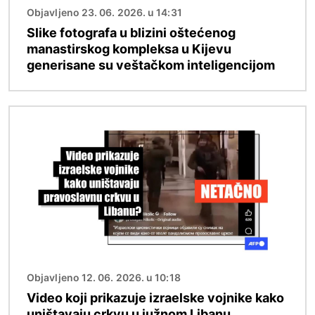
Objavljeno 23. 06. 2026. u 14:31
Slike fotografa u blizini oštećenog
manastirskog kompleksa u Kijevu
generisane su veštačkom inteligencijom
Image
Objavljeno 12. 06. 2026. u 10:18
Video koji prikazuje izraelske vojnike kako
uništavaju crkvu u južnom Libanu