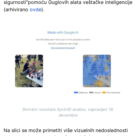
sigurnosti"pomoću Guglovih alata veštačke inteligencije
(arhivirano
ovde
).
Image
Skrinšot rezultata SynthID analize, napravljen 18.
decembra
Na slici se može primetiti više vizuelnih nedoslednosti