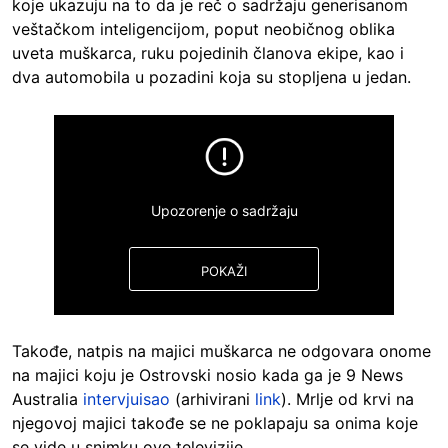
koje ukazuju na to da je reč o sadržaju generisanom
veštačkom inteligencijom, poput neobičnog oblika
uveta muškarca, ruku pojedinih članova ekipe, kao i
dva automobila u pozadini koja su stopljena u jedan.
Upozorenje o sadržaju
POKAŽI
Takođe, natpis na majici muškarca ne odgovara onome
na majici koju je Ostrovski nosio kada ga je 9 News
Australia
intervjuisao
(arhivirani
link
). Mrlje od krvi na
njegovoj majici takođe se ne poklapaju sa onima koje
se vide u snimku ove televizije.