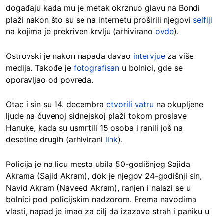
događaju kada mu je metak okrznuo glavu na Bondi
plaži nakon što su se na internetu proširili njegovi
selfiji
na kojima je prekriven krvlju (arhivirano
ovde
).
Ostrovski je nakon napada davao
intervjue
za više
medija. Takođe je
fotografisan
u bolnici, gde se
oporavljao od povreda.
Otac i sin su 14. decembra
otvorili vatru
na okupljene
ljude na čuvenoj sidnejskoj plaži tokom proslave
Hanuke, kada su usmrtili 15 osoba i ranili još na
desetine drugih (arhivirani
link
).
Policija je na licu mesta ubila 50-godišnjeg Sajida
Akrama (Sajid Akram), dok je njegov 24-godišnji sin,
Navid Akram (Naveed Akram), ranjen i nalazi se u
bolnici pod policijskim nadzorom. Prema navodima
vlasti, napad je imao za cilj da izazove strah i paniku u