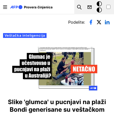
Skip to main content
Tamna
Provera činjenica
Search
pozadina
Примарни табови
Podelite:
Veštačka inteligencija
Slike 'glumca' u pucnjavi na plaži
Bondi generisane su veštačkom