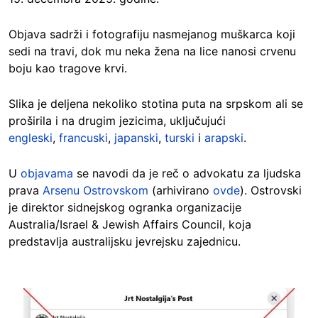
Objava sadrži i fotografiju nasmejanog muškarca koji
sedi na travi, dok mu neka žena na lice nanosi crvenu
boju kao tragove krvi.
Slika je deljena nekoliko stotina puta na srpskom ali se
proširila i na drugim jezicima, uključujući
engleski
,
francuski
,
japanski
,
turski
i
arapski
.
U
objavama
se navodi da je reč o advokatu za ljudska
prava
Arsenu Ostrovskom
(arhivirano
ovde
). Ostrovski
je direktor sidnejskog ogranka organizacije
Australia/Israel & Jewish Affairs Council, koja
predstavlja australijsku jevrejsku zajednicu.
Image