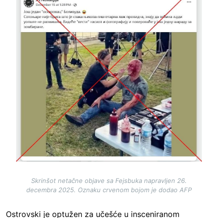
Skrinšot netačne objave sa Fejsbuka napravljen 26.
decembra 2025. Oznaku crvenom bojom je dodao AFP
Ostrovski je optužen za učešće u insceniranom