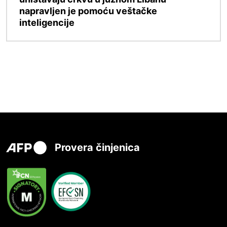
napravljen je pomoću veštačke
inteligencije
Provera činjenica