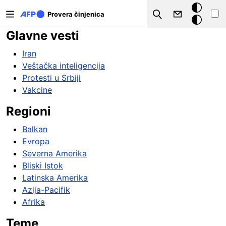
Skip to main content
Tamna
Provera činjenica
Search
pozadina
Glavne vesti
Iran
Veštačka inteligencija
Protesti u Srbiji
Vakcine
Regioni
Balkan
Evropa
Severna Amerika
Bliski Istok
Latinska Amerika
Azija-Pacifik
Afrika
Teme