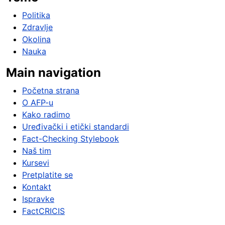
Politika
Zdravlje
Okolina
Nauka
Main navigation
Početna strana
O AFP-u
Kako radimo
Uređivački i etički standardi
Fact-Checking Stylebook
Naš tim
Kursevi
Pretplatite se
Kontakt
Ispravke
FactCRICIS