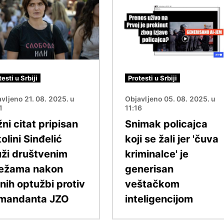
Image
testi u Srbiji
Protesti u Srbiji
vljeno 21. 08. 2025. u
Objavljeno 05. 08. 2025. u
1
11:16
ni citat pripisan
Snimak policajca
olini Sinđelić
koji se žali jer 'čuva
uži društvenim
kriminalce' je
ežama nakon
generisan
nih optužbi protiv
veštačkom
mandanta JZO
inteligencijom