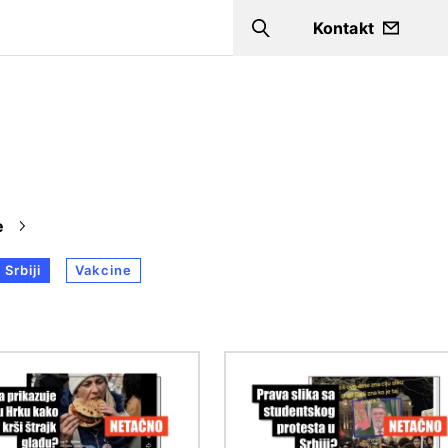
a
Kontakt
Search
e
 Srbiji
Vakcine
Image