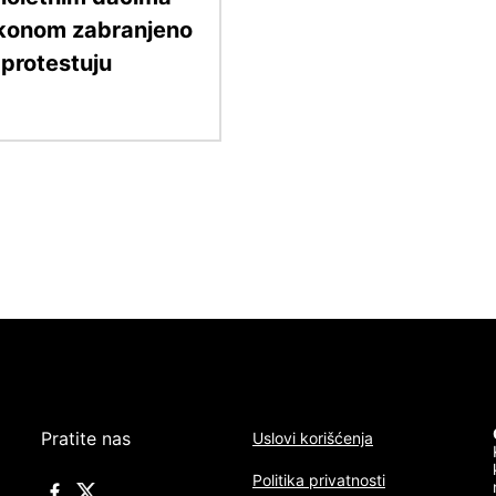
konom zabranjeno
 protestuju
Pratite nas
Uslovi korišćenja
Politika privatnosti