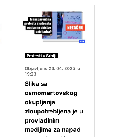
Image
Protesti u Srbiji
Objavljeno 23. 04. 2025. u
19:23
Slika sa
osmomartovskog
okupljanja
zloupotrebljena je u
provladinim
medijima za napad