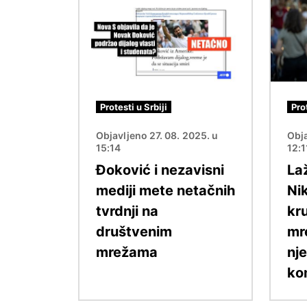
Image
Image
Protesti u Srbiji
Pro
Objavljeno 27. 08. 2025. u
Obja
15:14
12:1
Đoković i nezavisni
Laž
mediji mete netačnih
Nik
tvrdnji na
kr
društvenim
mr
mrežama
nje
ko