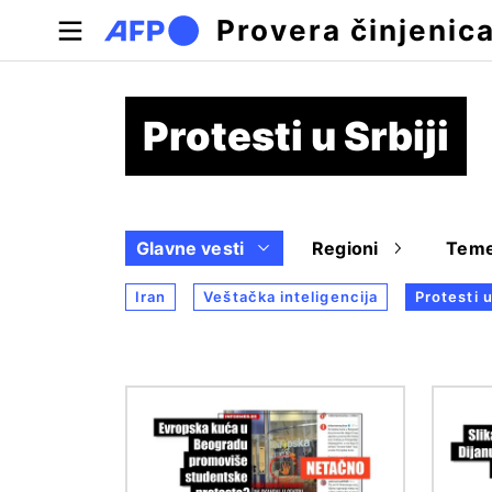
Skip to main content
Provera činjenic
Protesti u Srbiji
Glavne vesti
Regioni
Tem
Iran
Veštačka inteligencija
Protesti u
Image
Image