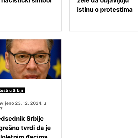
'nacistički simbol'
žele da objavljuju
istinu o protestima
testi u Srbiji
vljeno 23. 12. 2024. u
47
edsednik Srbije
grešno tvrdi da je
loletnim đacima