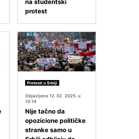
na studentski
protest
Image
Protesti u Srbiji
Objavljeno 12. 02. 2025. u
10:14
e
Nije tačno da
opozicione političke
stranke samo u