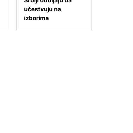
Srbiji odbijaju da
učestvuju na
izborima