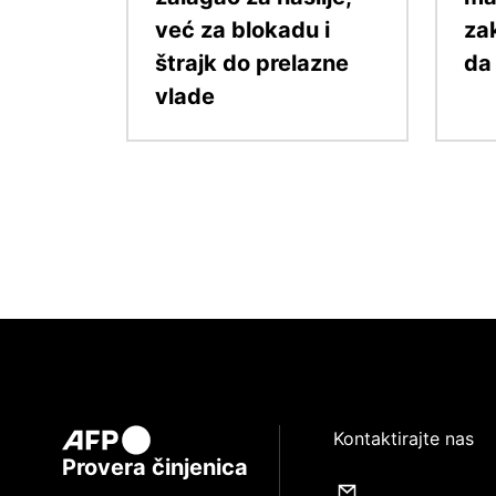
već za blokadu i
za
štrajk do prelazne
da
vlade
Kontaktirajte nas
Provera činjenica