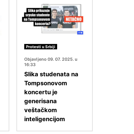
Image
Protesti u Srbiji
Objavljeno 09. 07. 2025. u
16:33
Slika studenata na
Tompsonovom
koncertu je
generisana
veštačkom
inteligencijom