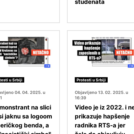
studenata
Image
testi u Srbiji
Protesti u Srbiji
vljeno 04. 04. 2025. u
Objavljeno 13. 02. 2025. u
21
16:39
monstrant na slici
Video je iz 2022. i n
si jaknu sa logoom
prikazuje hapšenje
eričkog benda, a
radnika RTS-a jer