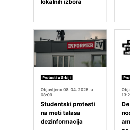
lokalnih izbora
Image
Image
Protesti u Srbiji
Pro
Objavljeno 08. 04. 2025. u
Obja
08:09
13:
Studentski protesti
De
na meti talasa
no
dezinformacija
am