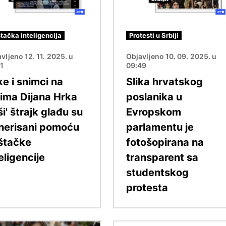
tačka inteligencija
Protesti u Srbiji
vljeno 12. 11. 2025. u
Objavljeno 10. 09. 2025. u
01
09:49
ke i snimci na
Slika hrvatskog
jima Dijana Hrka
poslanika u
ši' štrajk glađu su
Evropskom
nerisani pomoću
parlamentu je
štačke
fotošopirana na
eligencije
transparent sa
studentskog
protesta