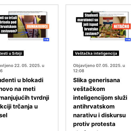
Image
testi u Srbiji
Veštačka inteligencija
vljeno 22. 05. 2025. u
Objavljeno 07. 05. 2025. u
06
12:08
udenti u blokadi
Slika generisana
novo na meti
veštačkom
manjujućih tvrdnji
inteligencijom služi
kciji trčanja u
antihrvatskom
sel
narativu i diskursu
protiv protesta