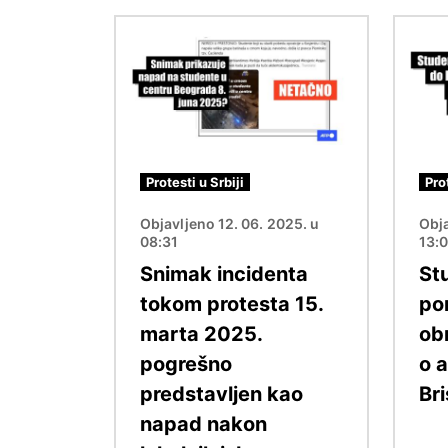
Image
Image
Protesti u Srbiji
Pro
Objavljeno 12. 06. 2025. u
Obja
08:31
13:
Snimak incidenta
St
tokom protesta 15.
po
marta 2025.
ob
pogrešno
o a
predstavljen kao
Bri
napad nakon