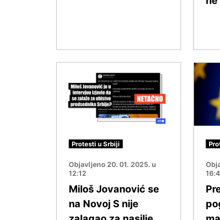
ne 
Image
Image
Protesti u Srbiji
Pro
Objavljeno 20. 01. 2025. u
Obja
12:12
16:
Miloš Jovanović se
Pr
na Novoj S nije
po
zalagao za nasilje,
ma