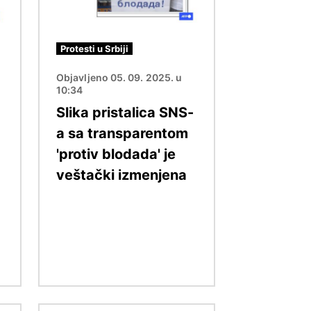
Protesti u Srbiji
Objavljeno 05. 09. 2025. u
10:34
Slika pristalica SNS-
a sa transparentom
'protiv blodada' je
veštački izmenjena