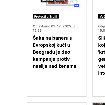
Protesti u Srbiji
Veš
Objavljeno 09. 12. 2025. u
Obja
15:23
15:
Šaka na baneru u
Sli
Evropskoj kući u
ko
Beogradu je deo
'kr
kampanje protiv
ge
nasilja nad ženama
ve
int