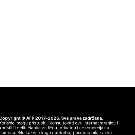
Copyright © AFP 2017-2026. Sva prava zadržana.
Korisnici mogu pristupiti i konsultovati ovu internet stranicu i
koristiti i deliti članke za ličnu, privatnu i nekomercijalnu
namenu. Bilo kakva druga upotreba, posebno bilo kakva