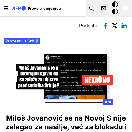
Skip to main content
Tamna
Provera činjenica
Search
pozadina
Примарни табови
Podelite:
Protesti u Srbiji
Miloš Jovanović se na Novoj S nije
zalagao za nasilje, već za blokadu i