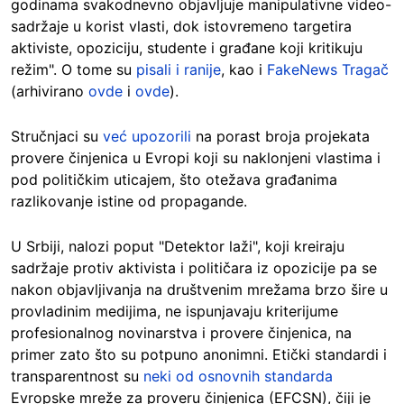
godinama svakodnevno objavljuje manipulativne video-
sadržaje u korist vlasti, dok istovremeno targetira
aktiviste, opoziciju, studente i građane koji kritikuju
režim". O tome su
pisali i ranije
, kao i
FakeNews Tragač
(arhivirano
ovde
i
ovde
).
Stručnjaci su
već upozorili
na porast broja projekata
provere činjenica u Evropi koji su naklonjeni vlastima i
pod političkim uticajem, što otežava građanima
razlikovanje istine od propagande.
U Srbiji, nalozi poput "Detektor laži", koji kreiraju
sadržaje protiv aktivista i političara iz opozicije pa se
nakon objavljivanja na društvenim mrežama brzo šire u
provladinim medijima, ne ispunjavaju kriterijume
profesionalnog novinarstva i provere činjenica, na
primer zato što su potpuno anonimni. Etički standardi i
transparentnost su
neki od osnovnih standarda
Evropske mreže za proveru činjenica (EFCSN), čiji je