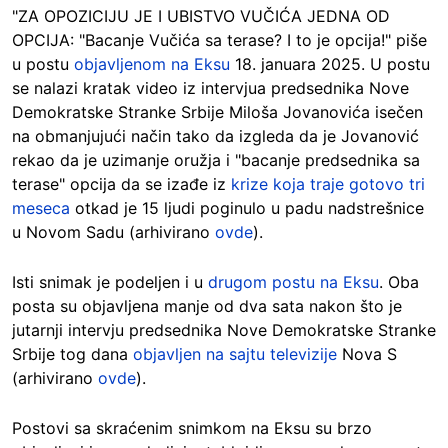
"ZA OPOZICIJU JE I UBISTVO VUČIĆA JEDNA OD
OPCIJA: "Bacanje Vučića sa terase? I to je opcija!" piše
u postu
objavljenom na Eksu
18. januara 2025. U postu
se nalazi kratak video iz intervjua predsednika Nove
Demokratske Stranke Srbije Miloša Jovanovića isečen
na obmanjujući način tako da izgleda da je Jovanović
rekao da je uzimanje oružja i "bacanje predsednika sa
terase" opcija da se izađe iz
krize koja traje gotovo tri
meseca
otkad je 15 ljudi poginulo u padu nadstrešnice
u Novom Sadu (arhivirano
ovde
).
Isti snimak je podeljen i u
drugom postu na Eksu
. Oba
posta su objavljena manje od dva sata nakon što je
jutarnji intervju predsednika Nove Demokratske Stranke
Srbije tog dana
objavljen na sajtu televizije
Nova S
(arhivirano
ovde
).
Postovi
sa skraćenim snimkom na Eksu su brzo