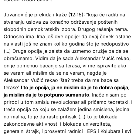
Jovanović je prekida i kaže (12:15): "koja će raditi na
stvaranju uslova za konačno održavanje poštenih
slobodnih demokratskih izbora. Drugog rešenja nema.
Odnosno ima. Ima još dve opcije: da ovaj čovek ostane
na vlasti još ne znam koliko godina što je nedopustivo
(...) Druga opcija je zaista da uzmemo oružje pa da se
obračunamo. Vidim da je sada Aleksandar Vučić rekao,
on je pomenuo bacanje sa terasa, vi me ispravite ako
se varam ali mislim da se ne varam, negde je
Aleksandar Vučić rekao ‘šta? treba da me bace sa
terase’.
I to je opcija, ja ne mislim da je to dobra opcija,
ja mislim da je to potpuno sumanuto
. Inače nisam po
prirodi u tom smislu revolucionar ali pričamo teoretski. I
treća opcija za koju se zalažem jedina smislena, jedina
normalna, to je da raste pritisak (...) to je blokada
zakonodavne aktivnosti i blokada univerziteta,
generalni štrajk, i prosvetni radnici i EPS i Kolubara i svi