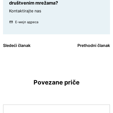
društvenim mrežama?
Kontaktirajte nas
Е-мејл адреса
Sledeći članak
Prethodni članak
Povezane priče
Image