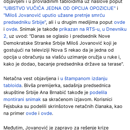
objavljeni i u provladinim tabloidima uz naslove poput
"UBISTVO VUČIĆA JEDNA OD OPCIJA OPOZICIJE"
i
"Miloš Jovanović uputio užasne pretnje smrću
predsedniku Srbije"
, ali i u drugim medijima poput
ovde
i
ovde
. Snimak je takođe
prikazan na RTS-u, u Dnevniku
2,
uz uvod: "Danas se oglasio i predsednik Nove
Demokratske Stranke Srbije Miloš Jovanović koji je
gostujući na televiziji Nova S rekao da je jedna od
opcija u obračunju sa vlašću uzimanje oružja u ruke i,
kako je dodao, bacanje predsednika države sa terase".
Netačna vest objavljena i
u štampanom izdanju
tabloida
. Bivša premijerka, sadašnja predsednica
skupštine Srbije Ana Brnabić takođe je
podelila
montirani snimak
sa skraćenom izjavom. Korisnici
Fejsbuka su podelili skrinšotove netačnih članaka, kao
na primer
ovde
i
ovde
.
Međutim, Jovanović je zapravo za rešenje krize