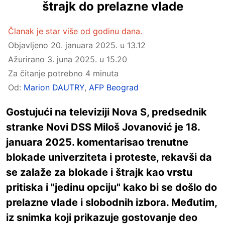
štrajk do prelazne vlade
Članak je star više od godinu dana.
Objavljeno
20. januara 2025. u 13.12
Ažurirano
3. juna 2025. u 15.20
Za čitanje potrebno 4 minuta
Od:
Marion DAUTRY
,
AFP Beograd
Gostujući na televiziji Nova S, predsednik
stranke Novi DSS Miloš Jovanović je 18.
januara 2025. komentarisao trenutne
blokade univerziteta i proteste, rekavši da
se zalaže za blokade i štrajk kao vrstu
pritiska i "jedinu opciju" kako bi se došlo do
prelazne vlade i slobodnih izbora. Međutim,
iz snimka koji prikazuje gostovanje deo