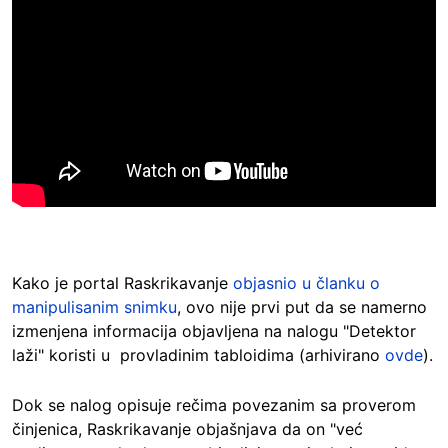
Kako je portal Raskrikavanje
objasnio u članku o
manipulisanim snimku
, ovo nije prvi put da se namerno
izmenjena informacija objavljena na nalogu "Detektor
laži" koristi u provladinim tabloidima (arhivirano
ovde
).
Dok se nalog opisuje rečima povezanim sa proverom
činjenica, Raskrikavanje objašnjava da on "već