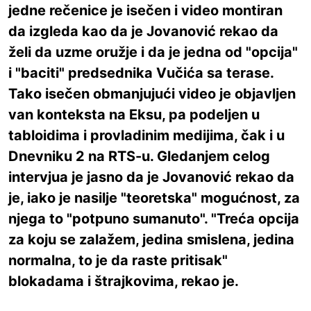
jedne rečenice je isečen i video montiran
da izgleda kao da je Jovanović rekao da
želi da uzme oružje i da je jedna od "opcija"
i "baciti" predsednika Vučića sa terase.
Tako isečen obmanjujući video je objavljen
van konteksta na Eksu, pa podeljen u
tabloidima i provladinim medijima, čak i u
Dnevniku 2 na RTS-u. Gledanjem celog
intervjua je jasno da je Jovanović rekao da
je, iako je nasilje "teoretska" mogućnost, za
njega to "potpuno sumanuto". "Treća opcija
za koju se zalažem, jedina smislena, jedina
normalna, to je da raste pritisak"
blokadama i štrajkovima, rekao je.