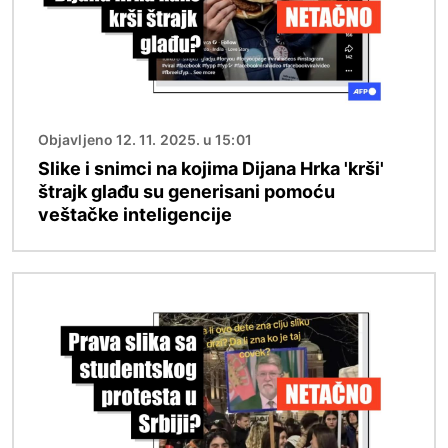
Objavljeno 12. 11. 2025. u 15:01
Slike i snimci na kojima Dijana Hrka 'krši'
štrajk glađu su generisani pomoću
veštačke inteligencije
Image