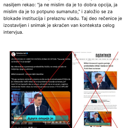
nasiljem rekao: "ja ne mislim da je to dobra opcija, ja
mislim da je to potpuno sumanuto," i založio se za
blokade institucija i prelaznu vladu. Taj deo rečenice je
izostavljen i snimak je skraćen van konteksta celog
intervjua.
Image