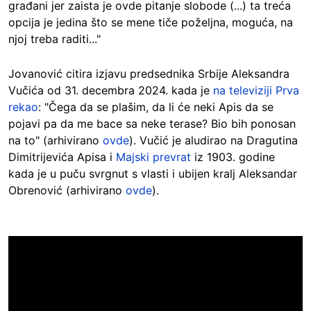
građani jer zaista je ovde pitanje slobode (...) ta treća
opcija je jedina što se mene tiče poželjna, moguća, na
njoj treba raditi..."
Jovanović citira izjavu predsednika Srbije Aleksandra
Vučića od 31. decembra 2024. kada je
na televiziji Prva
rekao
: "Čega da se plašim, da li će neki Apis da se
pojavi pa da me bace sa neke terase? Bio bih ponosan
na to" (arhivirano
ovde
).
Vučić
je aludirao na Dragutina
Dimitrijevića Apisa i
Majski prevrat
iz 1903. godine
kada je u puču svrgnut s vlasti i ubijen kralj Aleksandar
Obrenović (arhivirano
ovde
).