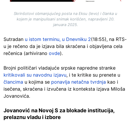
Skrinšotovi obmanjujućeg posta na Eksu (levo) i članka u
kojem je manipulisani snimak korišćen, napravljeni 20.
januara 2025.
Sutradan
u istom terminu, u Dnevniku 2
(18:55)
, na RTS-
u je rečeno da je izjava bila skraćena i objavljena cela
rečenica (arhivirano
ovde
).
Brojni političari vladajuće srpske napredne stranke
kritikovali su navodnu izjavu
, i te kritike su prenete u
člancima
u kojima se
ponavlja netačna tvrdnja
kao i
isečena, skraćena i izvučena iz konteksta izjava Miloša
Jovanovića.
Jovanović na Novoj S za blokade institucija,
prelaznu vladu i izbore