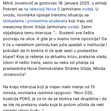
Miloš Jovanović je gostovao 18. januara 2025. u emisiji
Pokreni se
na televiziji Nova S
(arhivirano
ovde
). U
uvodu, novinarka opisuje trenutnu situaciju sa
blokadama i protestima studenata
koji traju već
mesecima širom Srbije (arhivirano
ovde
). Zatim
objašnjava temu intervjua: "... Studenti sve češće
pozivaju na ulice. A gde je u svemu tome opozicija? Da
li će u narednom periodu kao juče upadati u institucije i
pokušati da ih blokira ili će ipak sesti u poslaničke
klupe? Koje je rešenje za aktuelnu krizu, prelazna vlada,
izbori ili nešto treće, samo su neka od pitanja za
predsednika Nove Demokratske Stranke Srbije, Miloša
Jovanovića".
Na kraju intervjua koji je trajao malo manje od 15
minuta, novinarka rezimira razgovor: "Novi DSS,
koalicija POKS, je za to da se blokira rad skupštine i da
se ide na prelaznu vladu koja bi potom učinila da neki
naredni izbori budu..."