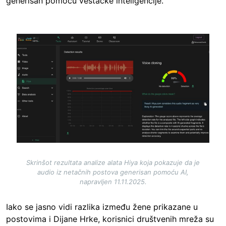
generisan pomoću veštačke inteligencije.
Image
Skrinšot rezultata analize alata Hiya koja pokazuje da je
audio iz netačnih postova generisan pomoću AI,
napravljen 11.11.2025.
Iako se jasno vidi razlika između žene prikazane u
postovima i Dijane Hrke, korisnici društvenih mreža su