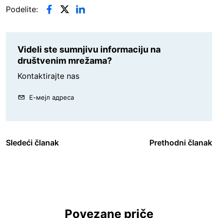
Podelite:
Videli ste sumnjivu informaciju na
društvenim mrežama?
Kontaktirajte nas
Е-мејл адреса
Sledeći članak
Prethodni članak
Povezane priče