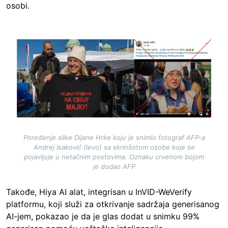
osobi.
Image
Poređenje slike Dijane Hrke koju je snimio fotograf AFP-a
Andrej Isaković (levo) sa skrinšotom osobe koje se
pojavljuje u netačnim postovima. Oznaku crvenom bojom
je dodao AFP
Takođe, Hiya AI alat, integrisan u InVID-WeVerify
platformu, koji služi za otkrivanje sadržaja generisanog
AI-jem, pokazao je da je glas dodat u snimku 99%