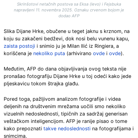
Skrinšotovi netačnih postova sa Eksa (levo) i Fejsbuka
napravljeni 11. novembra 2025. Oznaku crvenom bojom je
dodao AFP
Slika Dijane Hrke, obučene u teget jaknu s krznom, na
koju su zakačeni bedževi, dok nosi belu vunenu kapu,
zaista postoji
i snimio ju je Milan Ilić iz Ringiera, a
korišćena je
nekoliko puta
(arhivirano
ovde
i
ovde
).
Međutim, AFP do dana objavljivanja ovog teksta nije
pronašao fotografiju Dijane Hrke u toj odeći kako jede
pljeskavicu tokom štrajka glađu.
Pored toga, pažljivom analizom fotografije i videa
deljenih na društvenim mrežama uočili smo nekoliko
vizuelnih nedoslednosti, tipičnih za sadržaj generisan
veštačkom inteligencijom. AFP je ranije pisao o tome
kako prepoznati
takve nedoslednosti
na fotografijama i
snimcima.