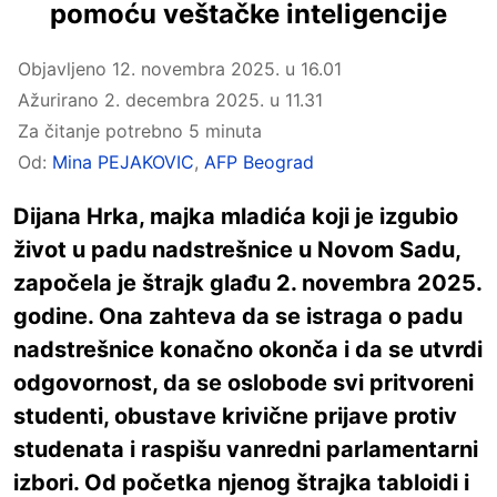
pomoću veštačke inteligencije
Objavljeno
12. novembra 2025. u 16.01
Ažurirano
2. decembra 2025. u 11.31
Za čitanje potrebno 5 minuta
Od:
Mina PEJAKOVIC
,
AFP Beograd
Dijana Hrka, majka mladića koji je izgubio
život u padu nadstrešnice u Novom Sadu,
započela je štrajk glađu 2. novembra 2025.
godine. Ona zahteva da se istraga o padu
nadstrešnice konačno okonča i da se utvrdi
odgovornost, da se oslobode svi pritvoreni
studenti, obustave krivične prijave protiv
studenata i raspišu vanredni parlamentarni
izbori. Od početka njenog štrajka tabloidi i