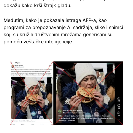
dokažu kako krši štrajk glađu.
Međutim, kako je pokazala istraga AFP-a, kao i
programi za prepoznavanje AI sadržaja, slike i snimci
koji su kružili društvenim mrežama generisani su
pomoću veštačke inteligencije.
Image