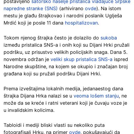
postavljeno
šatorsko naselje pristalica vladajuće Srpske
napredne stranke (SNS)
(arhivirano
ovde
). Na istom
mestu je glađu štrajkovao i narodni poslanik Uglješa
Mrdić koji je posle 11 dana
hospitalizovan
.
Tokom njenog štrajka često je dolazilo do
sukoba
između pristalica SNS-a i onih koji su Dijani Hrki pružali
podršku, uz prisustvo velikih policijskih snaga. Dana 5.
novembra održan je
veliki skup pristalica SNS-a
ispred
Narodne skupštine, na kojem se okupio i značajan broj
građana koji su pružali podršku Dijani Hrki.
Prema izveštajima lokalnih medija, jedanaestog dana
štrajka Dijana Hrka nalazi se u
veoma lošem stanju
, ne
može da se kreće i ratni veterani koji je čuvaju voze je
u invalidskim kolicima.
Tabloidi i mediji bliski vlasti su nekoliko puta
fotografisali Hrku, na primer
ovde
, pokušavajući da