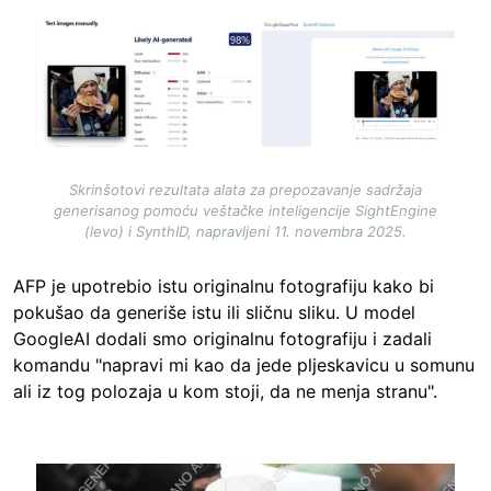
Image
Skrinšotovi rezultata alata za prepozavanje sadržaja
generisanog pomoću veštačke inteligencije SightEngine
(levo) i SynthID, napravljeni 11. novembra 2025.
AFP je upotrebio istu originalnu fotografiju kako bi
pokušao da generiše istu ili sličnu sliku. U model
GoogleAI dodali smo originalnu fotografiju i zadali
komandu "napravi mi kao da jede pljeskavicu u somunu
ali iz tog polozaja u kom stoji, da ne menja stranu".
Image