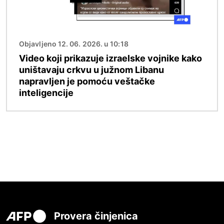
Objavljeno 12. 06. 2026. u 10:18
Video koji prikazuje izraelske vojnike kako
uništavaju crkvu u južnom Libanu
napravljen je pomoću veštačke
inteligencije
Provera činjenica