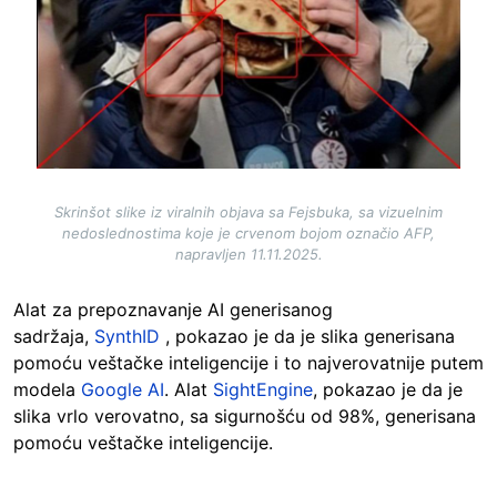
Skrinšot slike iz viralnih objava sa Fejsbuka, sa vizuelnim
nedoslednostima koje je crvenom bojom označio AFP,
napravljen 11.11.2025.
Alat za prepoznavanje AI generisanog
sadržaja,
SynthID
, pokazao je da je slika generisana
pomoću veštačke inteligencije i to najverovatnije putem
modela
Google AI
. Alat
SightEngine
, pokazao je da je
slika vrlo verovatno, sa sigurnošću od 98%, generisana
pomoću veštačke inteligencije.