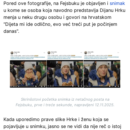
Pored ove fotografije, na Fejsbuku je objavljen i
snimak
u kome se osoba koja navodno predstavlja Dijanu Hrku
menja u neku drugu osobu i govori na hrvatskom
"Dijeta mi ide odlično, evo već treći put je počinjem
danas".
Image
Skrinšotovi početka snimka iz netačnog posta na
Fejsbuku, prve i treće sekunde, napravljeni 12.11.2025.
Kada uporedimo prave slike Hrke i ženu koja se
pojavljuje u snimku, jasno se ne vidi da nije reč o istoj