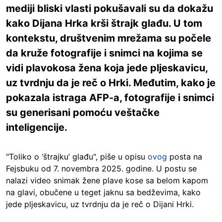
mediji bliski vlasti pokušavali su da dokažu
kako Dijana Hrka krši štrajk glađu. U tom
kontekstu, društvenim mrežama su počele
da kruže fotografije i snimci na kojima se
vidi plavokosa žena koja jede pljeskavicu,
uz tvrdnju da je reč o Hrki. Međutim, kako je
pokazala istraga AFP-a, fotografije i snimci
su generisani pomoću veštačke
inteligencije.
"Toliko o ‘štrajku’ glađu", piše u opisu
ovog
posta na
Fejsbuku od 7. novembra 2025. godine. U postu se
nalazi video snimak žene plave kose sa belom kapom
na glavi, obučene u teget jaknu sa bedževima, kako
jede pljeskavicu, uz tvrdnju da je reč o Dijani Hrki.