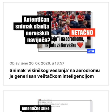
Image
Objavljeno 20. 07. 2026. u 13:57
Snimak 'vikinškog veslanja' na aerodromu
je generisan veštačkom inteligencijom
Image