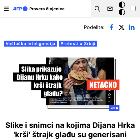
Skip to main content
Tamna
Provera činjenica
Search
pozadina
Примарни табови
Podelite:
Veštačka inteligencija
Protesti u Srbiji
Slike i snimci na kojima Dijana Hrka
'krši' štrajk glađu su generisani