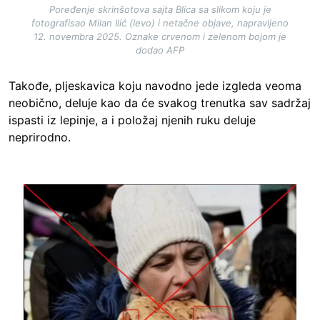
Poređenje skrinšotova sajta Blica sa slikom koju je
fotografisao Milan Ilić (levo) i netačne objave, napravljeno
12. novembra 2025. Oznake crvenom i zelenom bojom je
dodao AFP
Takođe, pljeskavica koju navodno jede izgleda veoma
neobično, deluje kao da će svakog trenutka sav sadržaj
ispasti iz lepinje, a i položaj njenih ruku deluje
neprirodno.
Image