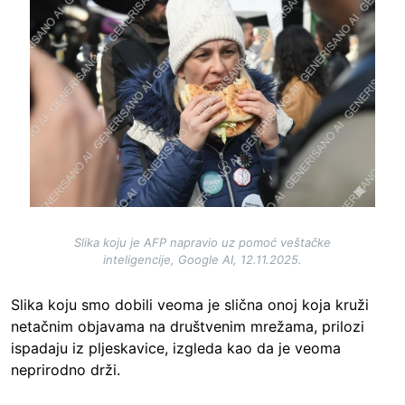
Slika koju je AFP napravio uz pomoć veštačke
inteligencije, Google AI, 12.11.2025.
Slika koju smo dobili veoma je slična onoj koja kruži
netačnim objavama na društvenim mrežama, prilozi
ispadaju iz pljeskavice, izgleda kao da je veoma
neprirodno drži.