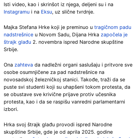
Isti video, kao i skrinšot iz njega, deljeni su i na
Instagramu
i na
Eksu
, uz slične tvrdnje.
Majka Stefana Hrke koji je preminuo u
tragičnom padu
nadstrešnice
u Novom Sadu, Dijana Hrka
započela je
štrajk glađu
2. novembra ispred Narodne skupštine
Srbije.
Ona
zahteva
da nadležni organi saslušaju i pritvore sve
osobe osumnjičene za pad nadstrešnice na
novosadskoj železničkoj stanici. Takođe, traži da se
puste svi studenti koji su uhapšeni tokom protesta, da
se obustave sve krivične prijave protiv učesnika
protesta, kao i da se raspišu vanredni parlamentarni
izbori.
Hrka svoj štrajk glađu provodi ispred Narodne
skupštine Srbije, gde je od aprila 2025. godine