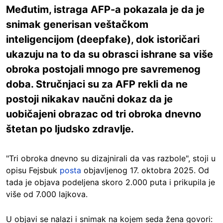
Međutim, istraga AFP-a pokazala je da je
snimak generisan veštačkom
inteligencijom (deepfake), dok istoričari
ukazuju na to da su obrasci ishrane sa više
obroka postojali mnogo pre savremenog
doba. Stručnjaci su za AFP rekli da ne
postoji nikakav naučni dokaz da je
uobičajeni obrazac od tri obroka dnevno
štetan po ljudsko zdravlje.
"Tri obroka dnevno su dizajnirali da vas razbole", stoji u
opisu Fejsbuk
posta
objavljenog 17. oktobra 2025. Od
tada je objava podeljena skoro 2.000 puta i prikupila je
više od 7.000 lajkova.
U objavi se nalazi i snimak na kojem seda žena govori: