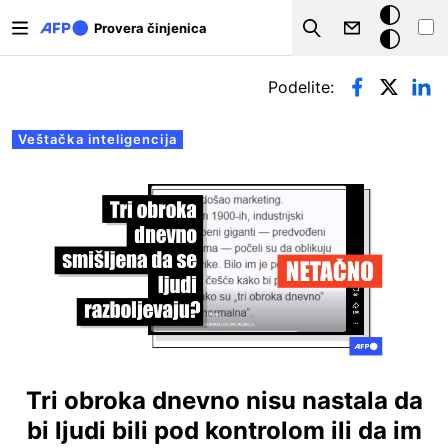
Skip to main content
Tamna
Provera činjenica
Search
pozadina
Примарни табови
Podelite:
Veštačka inteligencija
Tri obroka dnevno nisu nastala da
bi ljudi bili pod kontrolom ili da im