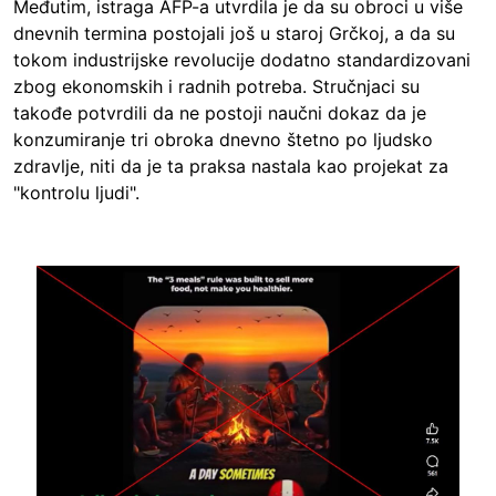
Međutim, istraga AFP-a utvrdila je da su obroci u više
dnevnih termina postojali još u staroj Grčkoj, a da su
tokom industrijske revolucije dodatno standardizovani
zbog ekonomskih i radnih potreba. Stručnjaci su
takođe potvrdili da ne postoji naučni dokaz da je
konzumiranje tri obroka dnevno štetno po ljudsko
zdravlje, niti da je ta praksa nastala kao projekat za
"kontrolu ljudi".
Image