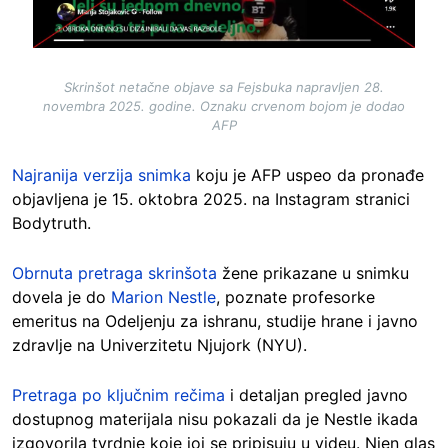
Skrinšot netačne objave sa Fejsbuka napravljen 28.
novembra 2025. godine. Oznaku crvenom bojom je dodao
AFP
Najranija verzija snimka
koju je AFP uspeo da pronađe
objavljena je 15. oktobra 2025. na Instagram stranici
Bodytruth.
Obrnuta pretraga skrinšota
žene prikazane u snimku
dovela je do
Marion Nestle
, poznate profesorke
emeritus na Odeljenju za ishranu, studije hrane i javno
zdravlje na Univerzitetu Njujork (NYU).
Pretraga po ključnim rečima
i detaljan pregled javno
dostupnog materijala nisu pokazali da je Nestle ikada
izgovorila tvrdnje koje joj se pripisuju u videu. Njen glas