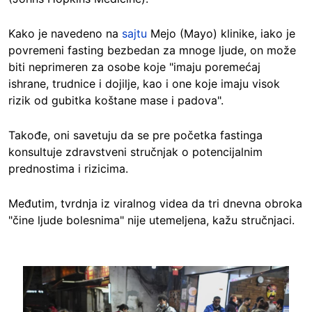
Kako je navedeno na
sajtu
Mejo (Mayo) klinike, iako je
povremeni fasting bezbedan za mnoge ljude, on može
biti neprimeren za osobe koje "imaju poremećaj
ishrane, trudnice i dojilje, kao i one koje imaju visok
rizik od gubitka koštane mase i padova".
Takođe, oni savetuju da se pre početka fastinga
konsultuje zdravstveni stručnjak o potencijalnim
prednostima i rizicima.
Međutim, tvrdnja iz viralnog videa da tri dnevna obroka
"čine ljude bolesnima" nije utemeljena, kažu stručnjaci.
Image