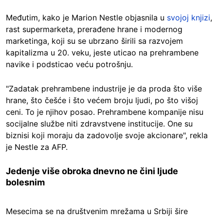
Međutim, kako je Marion Nestle objasnila u
svojoj knjizi
,
rast supermarketa, prerađene hrane i modernog
marketinga, koji su se ubrzano širili sa razvojem
kapitalizma u 20. veku, jeste uticao na prehrambene
navike i podsticao veću potrošnju.
"Zadatak prehrambene industrije je da proda što više
hrane, što češće i što većem broju ljudi, po što višoj
ceni. To je njihov posao. Prehrambene kompanije nisu
socijalne službe niti zdravstvene institucije. One su
biznisi koji moraju da zadovolje svoje akcionare", rekla
je Nestle za AFP.
Jedenje više obroka dnevno ne čini ljude
bolesnim
Mesecima se na društvenim mrežama u Srbiji šire