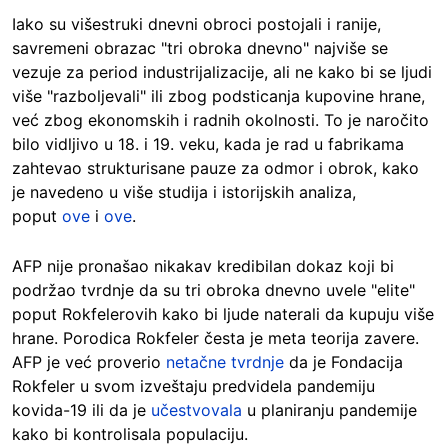
Iako su višestruki dnevni obroci postojali i ranije,
savremeni obrazac "tri obroka dnevno" najviše se
vezuje za period industrijalizacije, ali ne kako bi se ljudi
više "razboljevali" ili zbog podsticanja kupovine hrane,
već zbog ekonomskih i radnih okolnosti. To je naročito
bilo vidljivo u 18. i 19. veku, kada je rad u fabrikama
zahtevao strukturisane pauze za odmor i obrok, kako
je navedeno u više studija i istorijskih analiza,
poput
ove
i
ove
.
AFP nije pronašao nikakav kredibilan dokaz koji bi
podržao tvrdnje da su tri obroka dnevno uvele "elite"
poput Rokfelerovih kako bi ljude naterali da kupuju više
hrane. Porodica Rokfeler česta je meta teorija zavere.
AFP je već proverio
netačne tvrdnje
da je Fondacija
Rokfeler u svom izveštaju predvidela pandemiju
kovida-19 ili da je
učestvovala
u planiranju pandemije
kako bi kontrolisala populaciju.