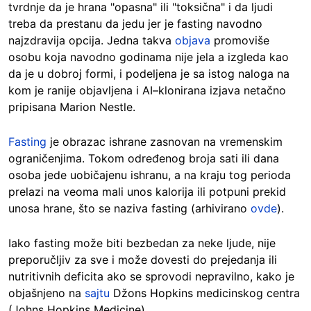
tvrdnje da je hrana "opasna" ili "toksična" i da ljudi
treba da prestanu da jedu jer je fasting navodno
najzdravija opcija. Jedna takva
objava
promoviše
osobu koja navodno godinama nije jela a izgleda kao
da je u dobroj formi, i podeljena je sa istog naloga na
kom je ranije objavljena i AI–klonirana izjava netačno
pripisana Marion Nestle.
Fasting
je obrazac ishrane zasnovan na vremenskim
ograničenjima. Tokom određenog broja sati ili dana
osoba jede uobičajenu ishranu, a na kraju tog perioda
prelazi na veoma mali unos kalorija ili potpuni prekid
unosa hrane, što se naziva fasting (arhivirano
ovde
).
Iako fasting može biti bezbedan za neke ljude, nije
preporučljiv za sve i može dovesti do prejedanja ili
nutritivnih deficita ako se sprovodi nepravilno, kako je
objašnjeno na
sajtu
Džons Hopkins medicinskog centra
(Johns Hopkins Medicine).