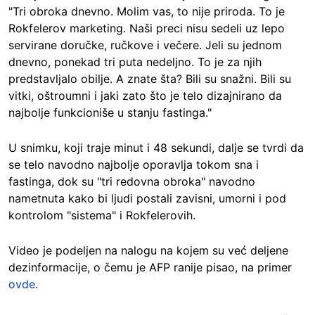
"Tri obroka dnevno. Molim vas, to nije priroda. To je
Rokfelerov marketing. Naši preci nisu sedeli uz lepo
servirane doručke, ručkove i večere. Jeli su jednom
dnevno, ponekad tri puta nedeljno. To je za njih
predstavljalo obilje. A znate šta? Bili su snažni. Bili su
vitki, oštroumni i jaki zato što je telo dizajnirano da
najbolje funkcioniše u stanju fastinga."
U snimku, koji traje minut i 48 sekundi, dalje se tvrdi da
se telo navodno najbolje oporavlja tokom sna i
fastinga, dok su "tri redovna obroka" navodno
nametnuta kako bi ljudi postali zavisni, umorni i pod
kontrolom "sistema" i Rokfelerovih.
Video je podeljen na nalogu na kojem su već deljene
dezinformacije, o čemu je AFP ranije pisao, na primer
ovde
.