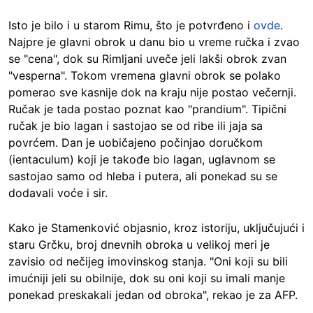
Isto je bilo i u starom Rimu, što je potvrđeno i
ovde
.
Najpre je glavni obrok u danu bio u vreme ručka i zvao
se "cena", dok su Rimljani uveče jeli lakši obrok zvan
"vesperna". Tokom vremena glavni obrok se polako
pomerao sve kasnije dok na kraju nije postao večernji.
Ručak je tada postao poznat kao "prandium". Tipični
ručak je bio lagan i sastojao se od ribe ili jaja sa
povrćem. Dan je uobičajeno počinjao doručkom
(ientaculum) koji je takođe bio lagan, uglavnom se
sastojao samo od hleba i putera, ali ponekad su se
dodavali voće i sir.
Kako je Stamenković objasnio, kroz istoriju, uključujući i
staru Grčku, broj dnevnih obroka u velikoj meri je
zavisio od nečijeg imovinskog stanja. "Oni koji su bili
imućniji jeli su obilnije, dok su oni koji su imali manje
ponekad preskakali jedan od obroka", rekao je za AFP.