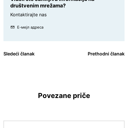
društvenim mrežama?
Kontaktirajte nas
Е-мејл адреса
Sledeći članak
Prethodni članak
Povezane priče
Image