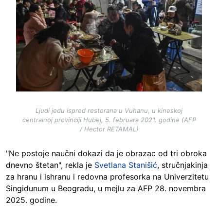
Ljudi jedu ispred restorana u Vuhanu, u kineskoj
centralnoj provinciji Hubej, 5. februara 2021. godine (AFP
/ Hector RETAMAL)
"Ne postoje naučni dokazi da je obrazac od tri obroka
dnevno štetan", rekla je
Svetlana Stanišić
, stručnjakinja
za hranu i ishranu i redovna profesorka na Univerzitetu
Singidunum u Beogradu, u mejlu za AFP 28. novembra
2025. godine.