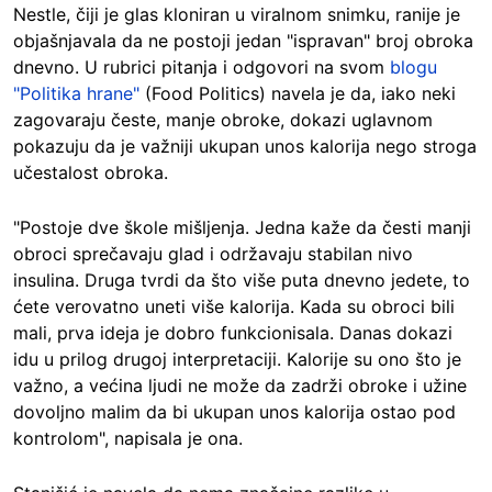
Nestle, čiji je glas kloniran u viralnom snimku, ranije je
objašnjavala da ne postoji jedan "ispravan" broj obroka
dnevno. U rubrici pitanja i odgovori na svom
blogu
"Politika hrane"
(Food Politics) navela je da, iako neki
zagovaraju česte, manje obroke, dokazi uglavnom
pokazuju da je važniji ukupan unos kalorija nego stroga
učestalost obroka.
"Postoje dve škole mišljenja. Jedna kaže da česti manji
obroci sprečavaju glad i održavaju stabilan nivo
insulina. Druga tvrdi da što više puta dnevno jedete, to
ćete verovatno uneti više kalorija. Kada su obroci bili
mali, prva ideja je dobro funkcionisala. Danas dokazi
idu u prilog drugoj interpretaciji. Kalorije su ono što je
važno, a većina ljudi ne može da zadrži obroke i užine
dovoljno malim da bi ukupan unos kalorija ostao pod
kontrolom", napisala je ona.