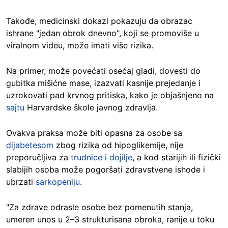
Takođe, medicinski dokazi pokazuju da obrazac
ishrane "jedan obrok dnevno", koji se promoviše u
viralnom videu, može imati više rizika.
Na primer, može povećati osećaj gladi, dovesti do
gubitka mišićne mase, izazvati kasnije prejedanje i
uzrokovati pad krvnog pritiska, kako je objašnjeno na
sajtu
Harvardske škole javnog zdravlja.
Ovakva praksa može biti opasna za osobe sa
dijabetesom
zbog rizika od hipoglikemije, nije
preporučljiva za
trudnice i dojilje
, a kod starijih ili fizički
slabijih osoba može pogoršati zdravstvene ishode i
ubrzati
sarkopeniju
.
"Za zdrave odrasle osobe bez pomenutih stanja,
umeren unos u 2–3 strukturisana obroka, ranije u toku