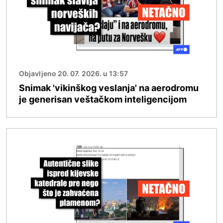
Objavljeno 20. 07. 2026. u 13:57
Snimak 'vikinškog veslanja' na aerodromu
je generisan veštačkom inteligencijom
Image