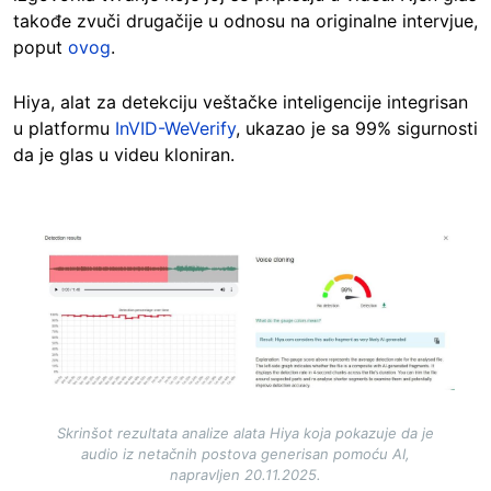
takođe zvuči drugačije u odnosu na originalne intervjue,
poput
ovog
.
Hiya, alat za detekciju veštačke inteligencije integrisan
u platformu
InVID-WeVerify
, ukazao je sa 99% sigurnosti
da je glas u videu kloniran.
Image
Skrinšot rezultata analize alata Hiya koja pokazuje da je
audio iz netačnih postova generisan pomoću AI,
napravljen 20.11.2025.