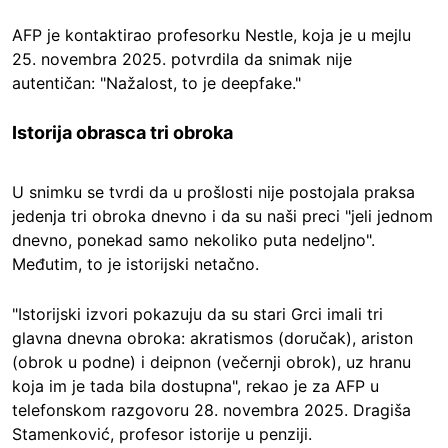
AFP je kontaktirao profesorku Nestle, koja je u mejlu
25. novembra 2025. potvrdila da snimak nije
autentičan: "Nažalost, to je deepfake."
Istorija obrasca tri obroka
U snimku se tvrdi da u prošlosti nije postojala praksa
jedenja tri obroka dnevno i da su naši preci "jeli jednom
dnevno, ponekad samo nekoliko puta nedeljno".
Međutim, to je istorijski netačno.
"Istorijski izvori pokazuju da su stari Grci imali tri
glavna dnevna obroka: akratismos (doručak), ariston
(obrok u podne) i deipnon (večernji obrok), uz hranu
koja im je tada bila dostupna", rekao je za AFP u
telefonskom razgovoru 28. novembra 2025. Dragiša
Stamenković, profesor istorije u penziji.