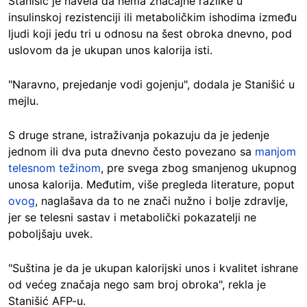
Stanišić je navela da nema značajne razlike u
insulinskoj rezistenciji ili metaboličkim ishodima između
ljudi koji jedu tri u odnosu na šest obroka dnevno, pod
uslovom da je ukupan unos kalorija isti.
"Naravno, prejedanje vodi gojenju", dodala je Stanišić u
mejlu.
S druge strane, istraživanja pokazuju da je jedenje
jednom ili dva puta dnevno često povezano sa
manjom
telesnom težinom
, pre svega zbog smanjenog ukupnog
unosa kalorija. Međutim, više pregleda literature, poput
ovog
, naglašava da to ne znači nužno i bolje zdravlje,
jer se telesni sastav i metabolički pokazatelji ne
poboljšaju uvek.
"Suština je da je ukupan kalorijski unos i kvalitet ishrane
od većeg značaja nego sam broj obroka", rekla je
Stanišić AFP-u.