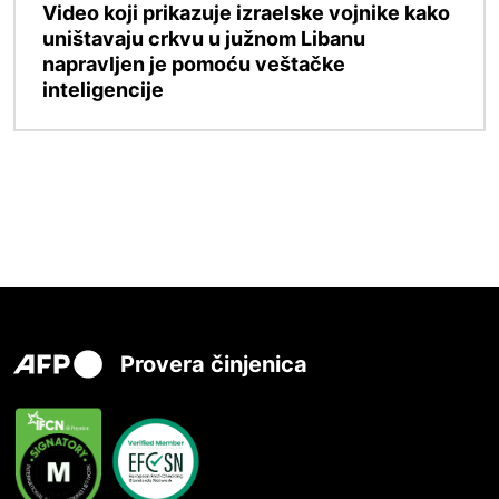
Video koji prikazuje izraelske vojnike kako
uništavaju crkvu u južnom Libanu
napravljen je pomoću veštačke
inteligencije
Provera činjenica