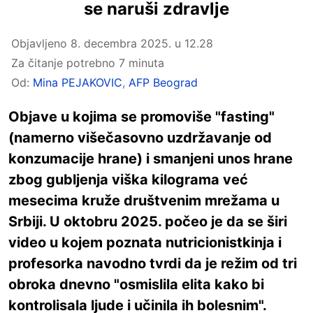
se naruši zdravlje
Objavljeno
8. decembra 2025. u 12.28
Za čitanje potrebno 7 minuta
Od:
Mina PEJAKOVIC
,
AFP Beograd
Objave u kojima se promoviše "fasting"
(namerno višečasovno uzdržavanje od
konzumacije hrane) i smanjeni unos hrane
zbog gubljenja viška kilograma već
mesecima kruže društvenim mrežama u
Srbiji. U oktobru 2025. počeo je da se širi
video u kojem poznata nutricionistkinja i
profesorka navodno tvrdi da je režim od tri
obroka dnevno "osmislila elita kako bi
kontrolisala ljude i učinila ih bolesnim".