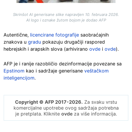
Skrinšot AI generisane slike napravljen 10. februara 2026.
AI logo i oznake žutom bojom je dodao AFP
Autentične,
licencirane fotografije
saobraćajnih
znakova u
gradu
pokazuju drugačiji raspored
hebrejskih i arapskih slova (arhivirano
ovde
i
ovde
).
AFP je i ranije razobličio dezinformacije povezane sa
Epstinom
kao i sadržaje generisane
veštačkom
inteligencijom
.
Copyright © AFP 2017-2026.
Za svaku vrstu
komercijalne upotrebe ovog sadržaja potrebna
je pretplata. Kliknite
ovde
za više informacija.