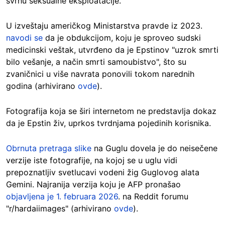
svrhu seksualne eksploatacije.
U izveštaju američkog Ministarstva pravde iz 2023.
navodi se
da je obdukcijom, koju je sproveo sudski
medicinski veštak, utvrđeno da je Epstinov "uzrok smrti
bilo vešanje, a način smrti samoubistvo", što su
zvaničnici u više navrata ponovili tokom narednih
godina (arhivirano
ovde
).
Fotografija koja se širi internetom ne predstavlja dokaz
da je Epstin živ, uprkos tvrdnjama pojedinih korisnika.
Obrnuta pretraga slike
na Guglu dovela je do neisečene
verzije iste fotografije, na kojoj se u uglu vidi
prepoznatljiv svetlucavi vodeni žig Guglovog alata
Gemini. Najranija verzija koju je AFP pronašao
objavljena je 1. februara 2026
. na Reddit forumu
"r/hardaiimages" (arhivirano
ovde
).