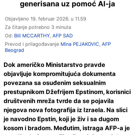
generisana uz pomoć AI-ja
Objavljeno
19. februar 2026. u 11.59
Za čitanje potrebno 3 minuta
Od:
Bill MCCARTHY
,
AFP SAD
Prevod i prilagođavanje
Mina PEJAKOVIC
,
AFP
Beograd
Dok američko Ministarstvo pravde
objavljuje kompromitujuća dokumenta
povezana sa osuđenim seksualnim
prestupnikom Džefrijem Epstinom, korisnici
društvenih mreža tvrde da se pojavila
njegova nova fotografija iz Izraela. Na slici
je navodno Epstin, koji je živ i sa dugom
kosom i bradom. Međutim, istraga AFP-a je