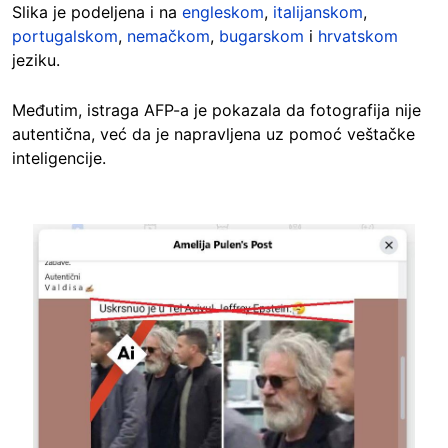
Slika je podeljena i na
engleskom
,
italijanskom
,
portugalskom
,
nemačkom
,
bugarskom
i
hrvatskom
jeziku.
Međutim, istraga AFP-a je pokazala da fotografija nije
autentična, već da je napravljena uz pomoć veštačke
inteligencije.
Image