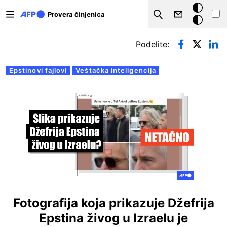
Skip to main content
Tamna
Provera činjenica
Search
pozadina
Примарни табови
Podelite:
Epstinovi fajlovi
Veštačka inteligencija
Fotografija koja prikazuje Džefrija
Epstina živog u Izraelu je