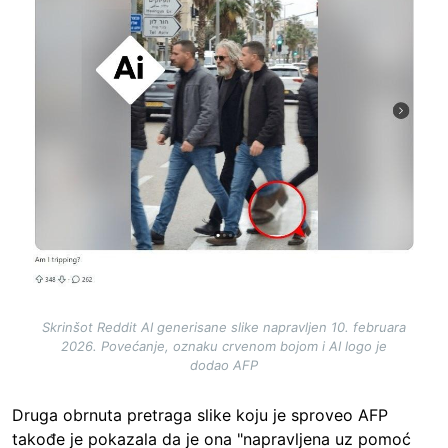
Skrinšot Reddit AI generisane slike napravljen 10. februara
2026. Povećanje, oznaku crvenom bojom i AI logo je
dodao AFP
Druga obrnuta pretraga slike koju je sproveo AFP
takođe je pokazala da je ona "napravljena uz pomoć