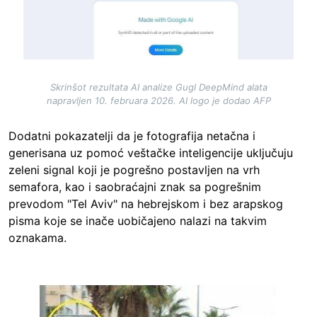
Skrinšot rezultata AI analize Gugl DeepMind alata
napravljen 10. februara 2026. AI logo je dodao AFP
Dodatni pokazatelji da je fotografija netačna i
generisana uz pomoć veštačke inteligencije uključuju
zeleni signal koji je pogrešno postavljen na vrh
semafora, kao i saobraćajni znak sa pogrešnim
prevodom "Tel Aviv" na hebrejskom i bez arapskog
pisma koje se inače uobičajeno nalazi na takvim
oznakama.
Image