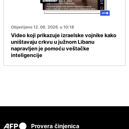
Objavljeno 12. 06. 2026. u 10:18
Video koji prikazuje izraelske vojnike kako
uništavaju crkvu u južnom Libanu
napravljen je pomoću veštačke
inteligencije
Provera činjenica