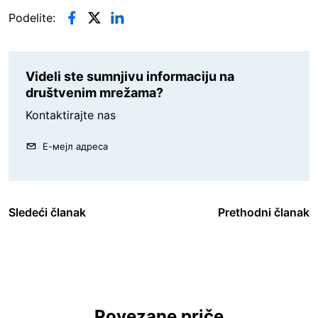
Podelite:
Videli ste sumnjivu informaciju na
društvenim mrežama?
Kontaktirajte nas
Е-мејл адреса
Sledeći članak
Prethodni članak
Povezane priče