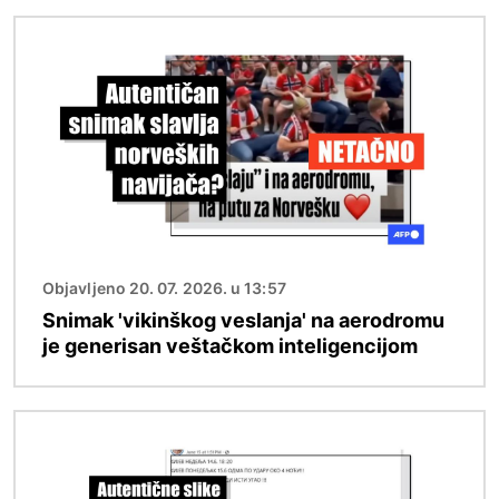
Image
Objavljeno 20. 07. 2026. u 13:57
Snimak 'vikinškog veslanja' na aerodromu
je generisan veštačkom inteligencijom
Image