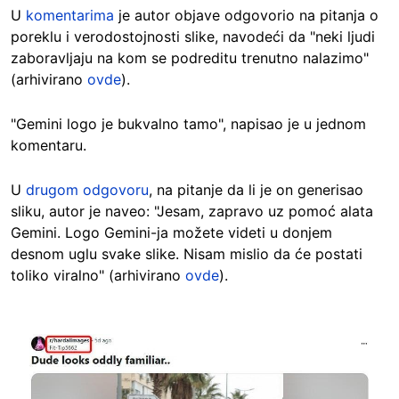
U
komentarima
je autor objave odgovorio na pitanja o
poreklu i verodostojnosti slike, navodeći da "neki ljudi
zaboravljaju na kom se podreditu trenutno nalazimo"
(arhivirano
ovde
).
"Gemini logo je bukvalno tamo", napisao je u jednom
komentaru.
U
drugom odgovoru
, na pitanje da li je on generisao
sliku, autor je naveo: "Jesam, zapravo uz pomoć alata
Gemini. Logo Gemini-ja možete videti u donjem
desnom uglu svake slike. Nisam mislio da će postati
toliko viralno" (arhivirano
ovde
).
Image