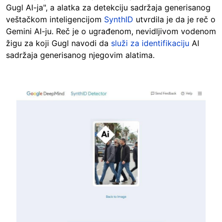
Gugl AI-ja", a alatka za detekciju sadržaja generisanog
veštačkom inteligencijom
SynthID
utvrdila je da je reč o
Gemini AI-ju. Reč je o ugrađenom, nevidljivom vodenom
žigu za koji Gugl navodi da
služi za identifikaciju
AI
sadržaja generisanog njegovim alatima.
Image