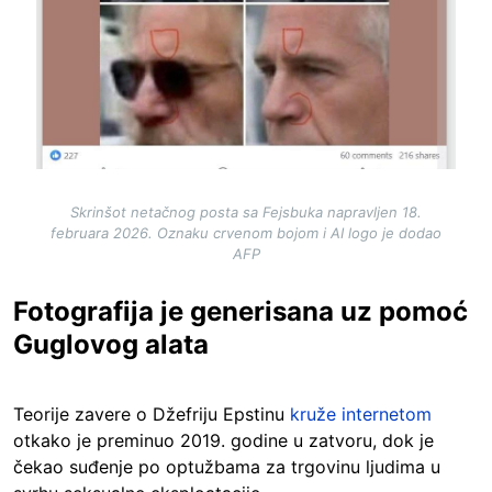
Skrinšot netačnog posta sa Fejsbuka napravljen 18.
februara 2026. Oznaku crvenom bojom i AI logo je dodao
AFP
Fotografija je generisana uz pomoć
Guglovog alata
Teorije zavere o Džefriju Epstinu
kruže internetom
otkako je preminuo 2019. godine u zatvoru, dok je
čekao suđenje po optužbama za trgovinu ljudima u