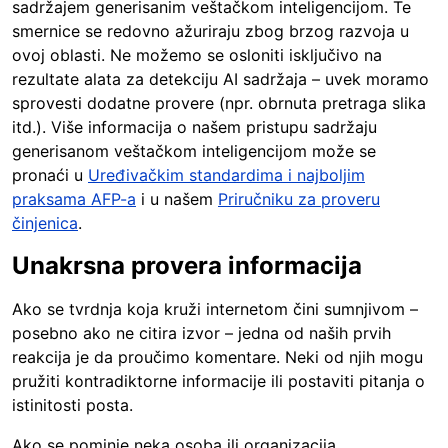
sadržajem generisanim veštačkom inteligencijom. Te
smernice se redovno ažuriraju zbog brzog razvoja u
ovoj oblasti. Ne možemo se osloniti isključivo na
rezultate alata za detekciju AI sadržaja – uvek moramo
sprovesti dodatne provere (npr. obrnuta pretraga slika
itd.). Više informacija o našem pristupu sadržaju
generisanom veštačkom inteligencijom može se
pronaći u
Uređivačkim standardima i najboljim
praksama AFP-a
i u našem
Priručniku za proveru
činjenica
.
Unakrsna provera informacija
Ako se tvrdnja koja kruži internetom čini sumnjivom –
posebno ako ne citira izvor – jedna od naših prvih
reakcija je da proučimo komentare. Neki od njih mogu
pružiti kontradiktorne informacije ili postaviti pitanja o
istinitosti posta.
Ako se pominje neka osoba ili organizacija,