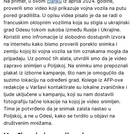
Na primer, u ovom
članku
iz aprila 2024. godine,
proverili smo video koji prikazuje vojna vozila na putu
pored gradilišta. U opisu videa pisalo je da se radi o
francuskim oklopnim vozilima koja su stigla u ukrajinski
grad Odesu tokom sukoba između Rusije i Ukrajine.
Koristili smo infromacije iz slobodno dostupnih izvora
na internetu kako bismo proverili poreklo snimka i
zemlju kojoj bi vojna vozila sa tim oznakama mogla da
pripadaju. Uz pomoć tih alata, utvrdili smo da je video
zapravo snimljen u Poljskoj. Na snimku smo prepoznali
plakat iz izborne kampanje, što nam je omogućilo da
suzimo lokaciju na određeni grad. Kolege iz AFP-ove
redakcije u Varšavi kontaktirale su lokalne zvaničnike i
ljude uključene u kampanju, koji su nam dostavili
fotografiju tačne lokacije na kojoj je video snimljen.
Time je potvrđeno da je snimak zaista nastao u
Poljskoj, a ne u Odesi, kako se tvrdilo u objavi na
društvenim mrežama.