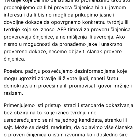
Tvrdnje koje želimo da istražimo pronalazimo tako što
procenjujemo da li bi provera činjenica bila u javnom
interesu i da li bismo mogli da prikupimo jasne i
dovoljne dokaze da opovrgnemo konkretnu tvrdnju ili
tvrdnje koje se iznose. AFP timovi za proveru činjenica
proveravaju činjenice, a ne mišljenja ili uverenja. Ako
nismo u mogućnosti da pronađemo jake i unakrsno
proverene dokaze, nećemo objaviti članak provere
činjenica.
Posebnu pažnju posvećujemo dezinformacijama koje
mogu ugroziti zdravlje ili živote ljudi, naneti štetu
demokratskim procesima ili promovisati govor mržnje i
rasizam.
Primenjujemo isti pristup istrazi i standarde dokazivanja
bez obzira na to ko je izneo tvrdnju i ne
usredsređujemo se ni na jednog kandidata, stranku ili
sajt. Može se desiti, međutim, da objavimo više članaka
o proveri činjenica o istim izvorima koji dosledno šire