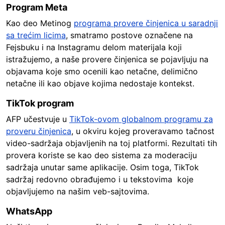
Program Meta
Kao deo Metinog
programa provere činjenica u saradnji
sa trećim licima
, smatramo postove označene na
Fejsbuku i na Instagramu delom materijala koji
istražujemo, a naše provere činjenica se pojavljuju na
objavama koje smo ocenili kao netačne, delimično
netačne ili kao objave kojima nedostaje kontekst.
TikTok program
AFP učestvuje u
TikTok-ovom globalnom programu za
proveru činjenica
, u okviru kojeg proveravamo tačnost
video-sadržaja objavljenih na toj platformi. Rezultati tih
provera koriste se kao deo sistema za moderaciju
sadržaja unutar same aplikacije. Osim toga, TikTok
sadržaj redovno obrađujemo i u tekstovima koje
objavljujemo na našim veb-sajtovima.
WhatsApp