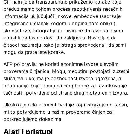
Cilj nam je da transparentno prikažemo korake koje
preduzimamo tokom procesa razotkrivanja netačnih
informacija uključujući linkove, embedove (sadržaje
integrisane u članak kodom u originalnom obliku),
skrinšotove, fotografije i arhivirane dokaze koje smo
koristili da bismo došli do zaključka. Naš cilj je da
čitaoci razumeju kako je istraga sprovedena i da sami
mogu da prate iste korake.
AFP po pravilu ne koristi anonimne izvore u svojim
proverama činjenica. Mogu, međutim, postojati izuzetni
slučajevi u kojima je bezbednost izvora ugrožena, a
informacije koje je dao su neophodne za razotkrivanje
tačnosti i potvrđene od strane drugih otvorenih izvora.
Ukoliko je neki element tvrdnje koju istražujemo tačan,
mi to potvrđujemo u našim proverama činjenica i
potkrepljujemo dokazima.
Alati i pristupi