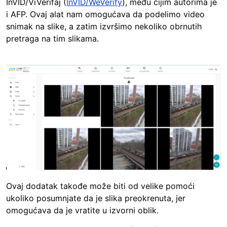
InVID/ViVerifaj (
InVID/WeVerify
), među čijim autorima je
i AFP. Ovaj alat nam omogućava da podelimo video
snimak na slike, a zatim izvršimo nekoliko obrnutih
pretraga na tim slikama.
Image
Ovaj dodatak takođe može biti od velike pomoći
ukoliko posumnjate da je slika preokrenuta, jer
omogućava da je vratite u izvorni oblik.