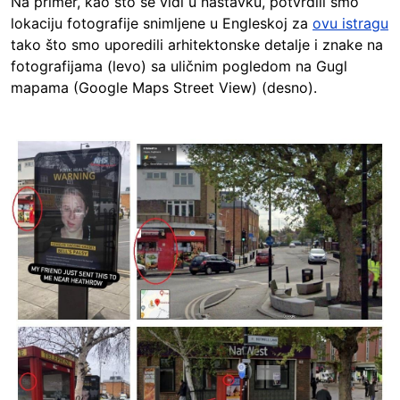
Na primer, kao što se vidi u nastavku, potvrdili smo
lokaciju fotografije snimljene u Engleskoj za
ovu istragu
tako što smo uporedili arhitektonske detalje i znake na
fotografijama (levo) sa uličnim pogledom na Gugl
mapama (Google Maps Street View) (desno).
Image