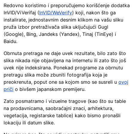
Redovno koristimo i preporučujemo korišćenje dodatka
InVID/ViVerifaj (
InVID/WeVerify
) koji, nakon što ga
instalirate, jednostavnim desnim klikom na vašu sliku
pruža izbor pretraživača slika uključujući Gugl
(Google), Bing, Jandeks (Yandex), Tinaj (TinEye) i
Baidu.
Obrnuta pretraga ne daje uvek rezultate, bilo zato što
slika nikada nije objavljena na internetu ili zato što još
uvek nije indeksirana. Ponekad programe za obrnutu
pretragu slika može zbuniti fotografija koja je
preokrenuta, poput one sa kojom smo se susreli u
ovoj
priči
o bivšem japanskom premijeru.
Zato posmatramo i vizuelne tragove (kao što su table
na prodavnicama, saobraćajni znaci, arhitektura,
vegetacija, registarske tablice) kako bismo pronašli
lokaciju ili datum slike.