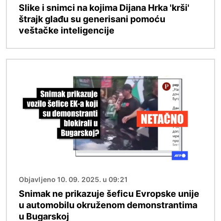
Slike i snimci na kojima Dijana Hrka 'krši'
štrajk glađu su generisani pomoću
veštačke inteligencije
Image
Objavljeno 10. 09. 2025. u 09:21
Snimak ne prikazuje šeficu Evropske unije
u automobilu okruženom demonstrantima
u Bugarskoj