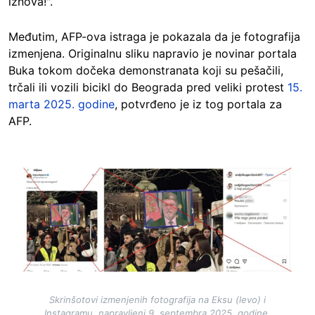
iznova!".
Međutim, AFP-ova istraga je pokazala da je fotografija
izmenjena. Originalnu sliku napravio je novinar portala
Buka tokom dočeka demonstranata koji su pešačili,
trčali ili vozili bicikl do Beograda pred veliki protest
15.
marta 2025. godine
, potvrđeno je iz tog portala za
AFP.
Image
Skrinšotovi izmenjenih fotografija na Eksu (levo) i
Instagramu, napravljeni 9. septembra 2025. godine.