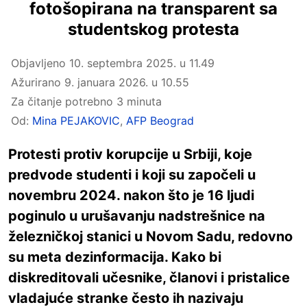
fotošopirana na transparent sa
studentskog protesta
Objavljeno
10. septembra 2025. u 11.49
Ažurirano
9. januara 2026. u 10.55
Za čitanje potrebno 3 minuta
Od:
Mina PEJAKOVIC
,
AFP Beograd
Protesti protiv korupcije u Srbiji, koje
predvode studenti i koji su započeli u
novembru 2024. nakon što je 16 ljudi
poginulo u urušavanju nadstrešnice na
železničkoj stanici u Novom Sadu, redovno
su meta dezinformacija. Kako bi
diskreditovali učesnike, članovi i pristalice
vladajuće stranke često ih nazivaju