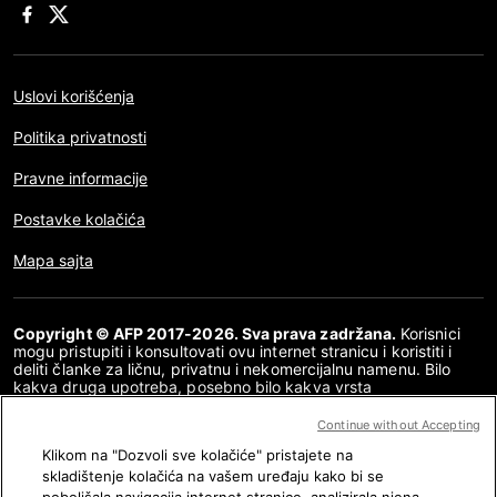
Uslovi korišćenja
Politika privatnosti
Pravne informacije
Postavke kolačića
Mapa sajta
Copyright © AFP 2017-2026. Sva prava zadržana.
Korisnici
mogu pristupiti i konsultovati ovu internet stranicu i koristiti i
deliti članke za ličnu, privatnu i nekomercijalnu namenu. Bilo
kakva druga upotreba, posebno bilo kakva vrsta
reprodukovanja, prenošenja javnosti ili distribucija sadržaja ove
internet stranice, u celosti ili delimično, za bilo koju drugu
Continue without Accepting
namenu i/ili bilo kojim drugim sredstvima, strogo je zabranjena
Klikom na "Dozvoli sve kolačiće" pristajete na
bez posebne dozvole i saglasnosti AFP-a. Tema koja je opisana
ili uključena posredstvom linkova u okviru sadržaja provere
skladištenje kolačića na vašem uređaju kako bi se
činjenica data je u meri u kojoj je to neophodno za ispravno