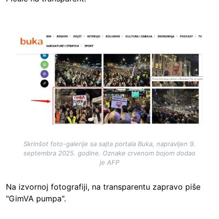
Image
Skrinšot foto-galerije sa sajta portala Buka, napravljen 9.
septembra 2025. godine. Oznake crvenom bojom dodao
je AFP
Na izvornoj fotografiji, na transparentu zapravo piše
"GimVA pumpa".