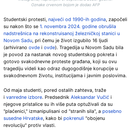
Oznake crvenom bojom je dodao AFP
Studentski protesti,
najveći od 1990-ih godina
, započeli
su nakon što se
1. novembra 2024. godine obrušila
nadstrešnica na rekonstruisanoj železničkoj stanici u
Novom Sadu
, pri čemu je život izgubilo 16 ljudi
(arhivirano
ovde
i
ovde
). Tragedija u Novom Sadu bila
je povod za nastanak novog studentskog pokreta i
gotovo svakodnevne proteste građana, koji su ovu
tragediju videli kao odraz dugogodišnje korupcije u
svakodnevnom životu, institucijama i javnim poslovima.
Od maja studenti, pored ostalih zahteva, traže
i
vanredne izbore
. Predsednik
Aleksandar Vučić
i
njegove pristalice su ih više puta optuživali da su
"plaćenici," izmanipulisani od "stranih sila", a
posebno
susedne Hrvatske
, kako bi
pokrenuli
"obojenu
revoluciju" protiv vlasti.