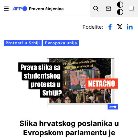
Skip to main content
Tamna
Provera činjenica
Search
pozadina
Примарни табови
Podelite:
Protesti u Srbiji
Evropska unija
Slika hrvatskog poslanika u
Evropskom parlamentu je