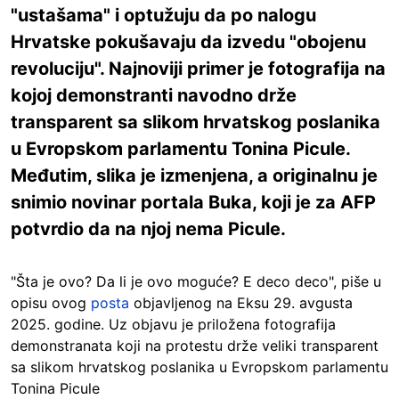
"ustašama" i optužuju da po nalogu
Hrvatske pokušavaju da izvedu "obojenu
revoluciju". Najnoviji primer je fotografija na
kojoj demonstranti navodno drže
transparent sa slikom hrvatskog poslanika
u Evropskom parlamentu Tonina Picule.
Međutim, slika je izmenjena, a originalnu je
snimio novinar portala Buka, koji je za AFP
potvrdio da na njoj nema Picule.
"Šta je ovo? Da li je ovo moguće? E deco deco", piše u
opisu ovog
posta
objavljenog na Eksu 29. avgusta
2025. godine. Uz objavu je priložena fotografija
demonstranata koji na protestu drže veliki transparent
sa slikom hrvatskog poslanika u Evropskom parlamentu
Tonina Picule