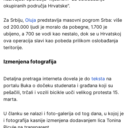
okupiranih područja Hrvatske".
Za Srbiju,
Oluja
predstavlja masovni pogrom Srba: više
od 200.000 ljudi je moralo da pobegne, 1.700 je
ubijeno, a 700 se vodi kao nestalo, dok se u Hrvatskoj
ova operacija slavi kao pobeda prilikom oslobađanja
teritorije.
Izmenjena fotografija
Detaljna pretraga interneta dovela je do
teksta
na
portalu Buka o dočeku studenata i građana koji su
pešačili, trčali i vozili bicikle uoči velikog protesta 15.
marta.
U članku se nalazi i foto-galerija od tog dana, u kojoj je
i fotografija kasnije izmenjena dodavanjem lica Tonina
Picule na transparent.