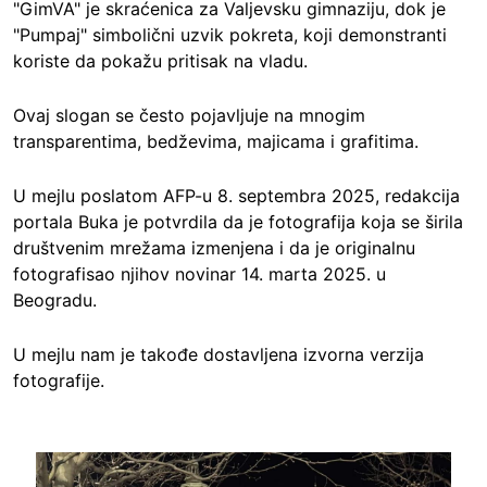
"GimVA" je skraćenica za Valjevsku gimnaziju, dok je
"Pumpaj" simbolični uzvik pokreta, koji demonstranti
koriste da pokažu pritisak na vladu.
Ovaj slogan se često pojavljuje na mnogim
transparentima, bedževima, majicama i grafitima.
U mejlu poslatom AFP-u 8. septembra 2025, redakcija
portala Buka je potvrdila da je fotografija koja se širila
društvenim mrežama izmenjena i da je originalnu
fotografisao njihov novinar 14. marta 2025. u
Beogradu.
U mejlu nam je takođe dostavljena izvorna verzija
fotografije.
Image