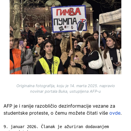
Originalna fotografija, koju je 14. marta 2025. napravio
novinar portala Buka, ustupljena AFP-u
AFP je i ranije razobličio dezinformacije vezane za
studentske proteste, o čemu možete čitati više
ovde
.
9. januar 2026. Članak je ažuriran dodavanjem 