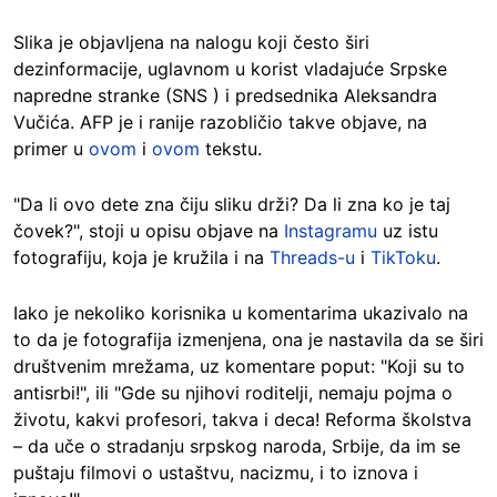
Slika je objavljena na nalogu koji često širi
dezinformacije, uglavnom u korist vladajuće Srpske
napredne stranke (SNS ) i predsednika Aleksandra
Vučića. AFP je i ranije razobličio takve objave, na
primer u
ovom
i
ovom
tekstu.
"Da li ovo dete zna čiju sliku drži? Da li zna ko je taj
čovek?", stoji u opisu objave na
Instagramu
uz istu
fotografiju, koja je kružila i na
Threads-u
i
TikToku
.
Iako je nekoliko korisnika u komentarima ukazivalo na
to da je fotografija izmenjena, ona je nastavila da se širi
društvenim mrežama, uz komentare poput: "Koji su to
antisrbi!", ili "Gde su njihovi roditelji, nemaju pojma o
životu, kakvi profesori, takva i deca! Reforma školstva
– da uče o stradanju srpskog naroda, Srbije, da im se
puštaju filmovi o ustaštvu, nacizmu, i to iznova i