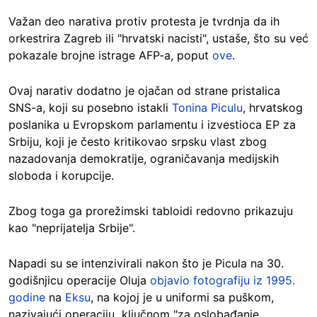
Važan deo narativa protiv protesta je tvrdnja da ih
orkestrira Zagreb ili "hrvatski nacisti", ustaše, što su već
pokazale brojne istrage AFP-a, poput
ove
.
Ovaj narativ dodatno je ojačan od strane pristalica
SNS-a, koji su posebno istakli
Tonina Piculu
, hrvatskog
poslanika u Evropskom parlamentu i izvestioca EP za
Srbiju, koji je često kritikovao srpsku vlast zbog
nazadovanja demokratije, ograničavanja medijskih
sloboda i korupcije.
Zbog toga ga prorežimski tabloidi redovno prikazuju
kao "neprijatelja Srbije".
Napadi su se intenzivirali nakon što je Picula na 30.
godišnjicu operacije Oluja
objavio fotografiju iz 1995.
godine
na
Eksu
, na kojoj je u uniformi sa puškom,
nazivajući operaciju ključnom "za oslobađanje