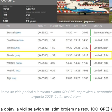
a kome se vide podaci o letovima aviona OO-GPE, napravljen 1. septembr
avgusta 2025. žutim kvadratom
da objavila vidi se avion sa istim brojem na repu (OO-GPE)