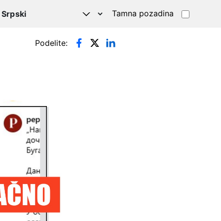
Tamna pozadina
Podelite: