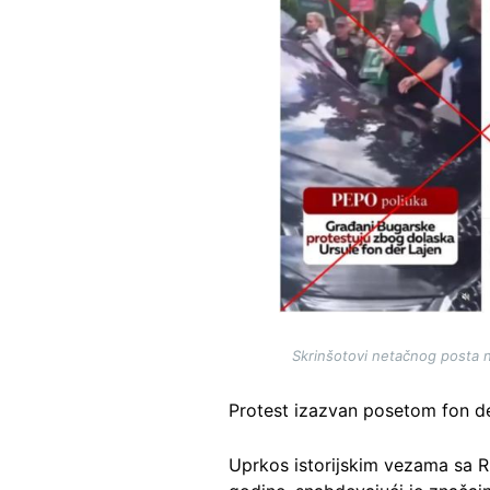
Skrinšotovi netačnog posta n
Protest izazvan posetom fon de
Uprkos istorijskim vezama sa R