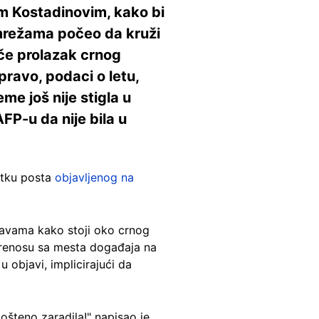
m Kostadinovim, kako bi
 mrežama počeo da kruži
če prolazak crnog
pravo, podaci o letu,
me još nije stigla u
AFP-u da nije bila u
etku posta
objavljenog na
avama kako stoji oko crnog
 prenosu sa mesta događaja na
objavi, implicirajući da
pošteno zaradila!" napisao je