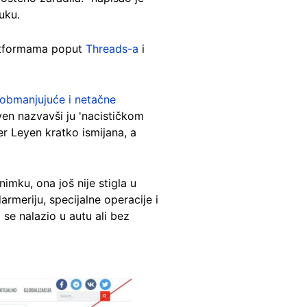
uku.
platformama poput
Threads-a
i
obmanjujuće i netačne
yen nazvavši ju 'nacističkom
er Leyen kratko ismijana, a
imku, ona još nije stigla u
rmeriju, specijalne operacije i
 se nalazio u autu ali bez