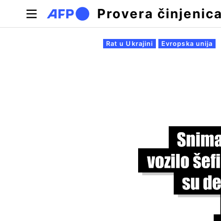
Skip to main content
Provera činjenic
Примарни табови
Rat u Ukrajini
Evropska unija