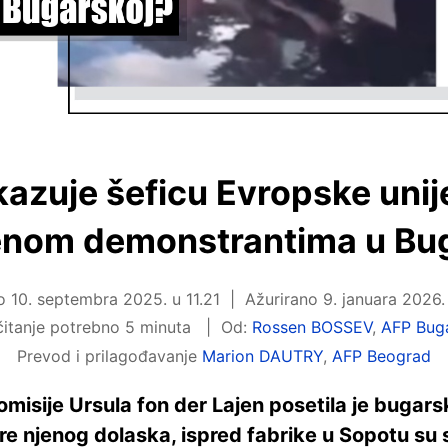
kazuje šeficu Evropske unij
nom demonstrantima u Bu
no
10. septembra 2025. u 11.21
Ažurirano
9. januara 2026.
itanje potrebno 5 minuta
Od:
Rossen BOSSEV
,
AFP Bug
Prevod i prilagođavanje
Marion DAUTRY
,
AFP Beograd
isije Ursula fon der Lajen posetila je bugarsk
e njenog dolaska, ispred fabrike u Sopotu su s