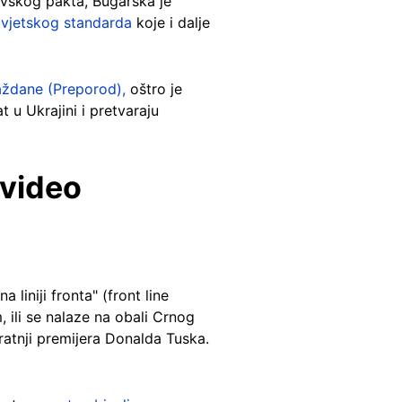
avskog pakta, Bugarska je
ovjetskog standarda
koje i dalje
aždane (Preporod),
oštro je
 u Ukrajini i pretvaraju
 video
 liniji fronta" (front line
, ili se nalaze na obali Crnog
pratnji premijera Donalda Tuska.