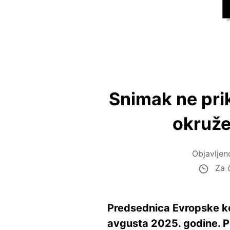
Snimak ne pri
okruže
Objavlje
Za č
Predsednica Evropske kom
avgusta 2025. godine. Pr