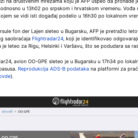
ruži na društvenim mrežama koju je AFP uspeo da pronađe 
odnosno u 13h02 po srpskom i hrvatskom vremenu. Vođa s
ojem se vidi isti događaj podelio u 16h30 po lokalnom vre
rsule fon der Lajen sleteo u Bugarsku, AFP je pretražio let
og saobraćaja
Flightradar24
, koji je identifikovao odgovara
n je leteo za Rigu, Helsinki i Varšavu, što se podudara sa r
dar24, avion OO-GPE sleteo je u Bugarsku u 17h34 po lok
 pasusa.
Reprodukcija ADS-B podataka
na platformi za prac
ovde
).