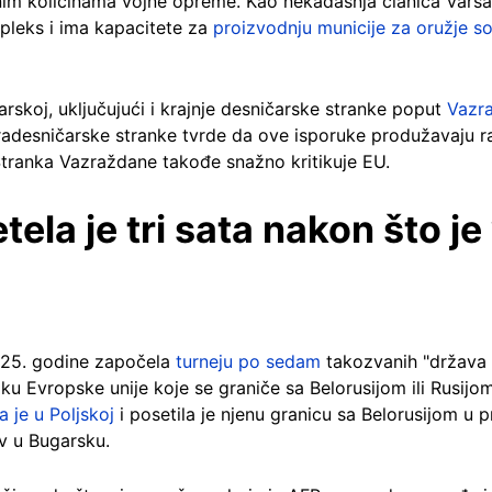
jnim količinama vojne opreme. Kao nekadašnja članica Varš
mpleks i ima kapacitete za
proizvodnju municije za oružje s
rskoj, uključujući i krajnje desničarske stranke poput
Vazr
tradesničarske stranke tvrde da ove isporuke produžavaju rat
 Stranka Vazraždane takođe snažno kritikuje EU.
tela je tri sata nakon što je
2025. godine započela
turneju po sedam
takozvanih "država na
ku Evropske unije koje se graniče sa Belorusijom ili Rusijom
a je u Poljskoj
i posetila je njenu granicu sa Belorusijom u 
v u Bugarsku.