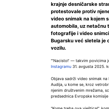
krajnje desničarske str
protestovale protiv nje
video snimak na kojem s
automobila, uz netačnu tv
fotografije i video snimc
Bugarsku već sletela je o
vozilu.
"'Nacisto!' — takvim povicima 
Instagramu
31. avgusta 2025. ko
Objava sadrži video snimak na
Audija, u kome se, kroz vetrobr
njenim društvenim mrežama, scen
predsednica Evropske komisije 
"Kome treba ova vještica!", kome