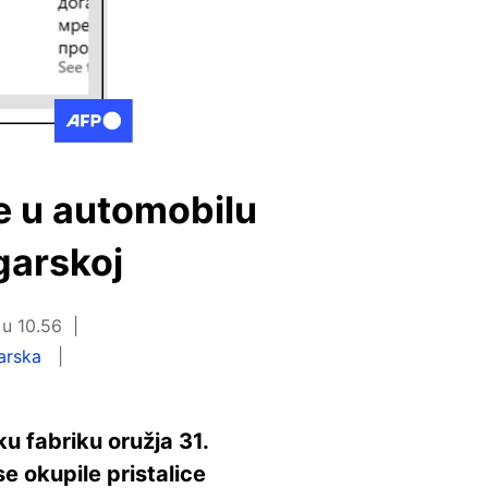
e u automobilu
garskoj
 u 10.56
arska
u fabriku oružja 31.
e okupile pristalice