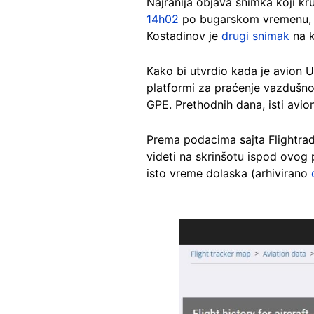
Najranija objava snimka koji k
14h02
po bugarskom vremenu, 
Kostadinov je
drugi snimak
na k
Kako bi utvrdio kada je avion U
platformi za praćenje vazdušn
GPE. Prethodnih dana, isti avio
Prema podacima sajta Flightra
videti na skrinšotu ispod ovog
isto vreme dolaska (arhivirano
Image