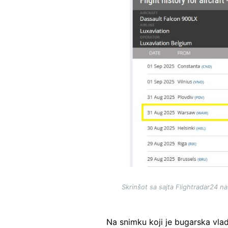
Skrinšot sa sajta Flightradar24 n
Na snimku koji je bugarska vla