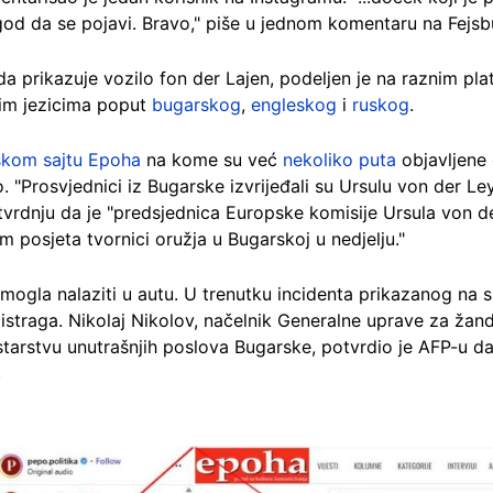
e god da se pojavi. Bravo," piše u jednom komentaru na Fejsb
 da prikazuje vozilo fon der Lajen, podeljen je na raznim 
im jezicima poput
bugarskog
,
engleskog
i
ruskog
.
skom sajtu Epoha
na kome su već
nekoliko puta
objavljene
. "Prosvjednici iz Bugarske izvrijeđali su Ursulu von der Le
 tvrdnju da je "predsjednica Europske komisije Ursula von d
m posjeta tvornici oružja u Bugarskoj u nedjelju."
mogla nalaziti u autu. U trenutku incidenta prikazanog na sn
straga. Nikolaj Nikolov, načelnik Generalne uprave za žanda
starstvu unutrašnjih poslova Bugarske, potvrdio je AFP-u da
.