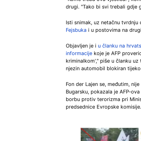
drugi. "Tako bi svi trebali gdj
Isti snimak, uz netačnu tvrdnju
Fejsbuka
i u postovima na drug
Objavljen je i
u članku na hrvat
informacije
koje je AFP proverio
kriminalkom'," piše u članku uz
njezin automobil blokiran tijeko
Fon der Lajen se, međutim, nije 
Bugarsku, pokazala je AFP-ova i
borbu protiv terorizma pri Mini
predsednice Evropske komisije
Image