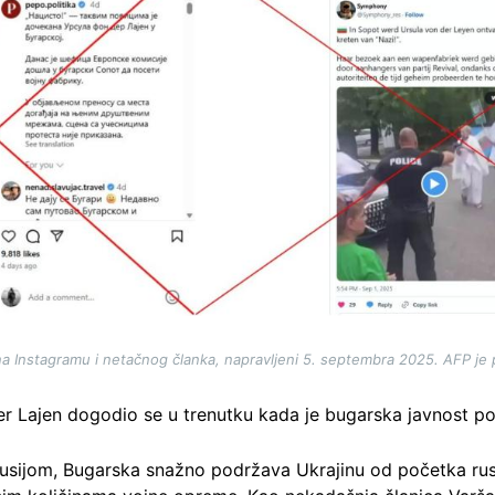
a Instagramu i netačnog članka, napravljeni 5. septembra 2025. AFP je
r Lajen dogodio se u trenutku kada je bugarska javnost po
usijom, Bugarska snažno podržava Ukrajinu od početka rus