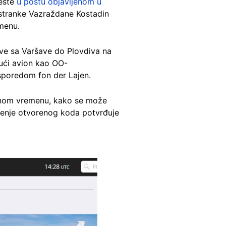
jeste
u postu objavljenom u
tranke Vazraždane Kostadin
menu.
ove sa Varšave do Plovdiva na
jući avion kao OO-
asporedom fon der Lajen.
alnom vremenu, kako se može
́enje otvorenog koda potvrđuje