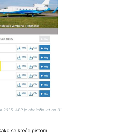
a 2025. AFP je obeležio let od 31.
 kako se kreće pistom