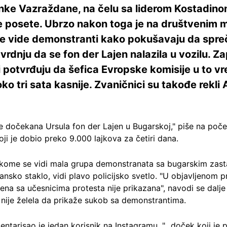
anke Vazraždane, na čelu sa liderom Kostadino
ne posete. Ubrzo nakon toga je na društvenim
e vide demonstranti kako pokušavaju da spre
rdnju da se fon der Lajen nalazila u vozilu. Za
i potvrđuju da šefica Evropske komisije u to vre
ko tri sata kasnije. Zvaničnici su takođe rekli 
je dočekana Ursula fon der Lajen u Bugarskoj," piše na poč
ji je dobio preko 9.000 lajkova za četiri dana.
 kome se vidi mala grupa demonstranata sa bugarskim zast
ansko staklo, vidi plavo policijsko svetlo. "U objavljenom
a sa učesnicima protesta nije prikazana", navodi se dalje u 
nije želela da prikaže sukob sa demonstrantima.
ntarisao je jedan korisnik na Instagramu. "...doček koji je 