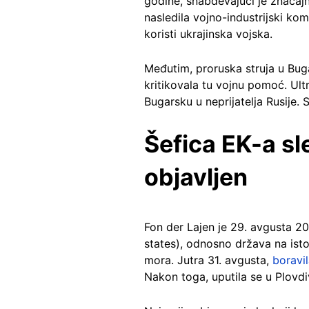
godine, snabdevajući je znača
nasledila vojno-industrijski ko
koristi ukrajinska vojska.
Međutim, proruska struja u Buga
kritikovala tu vojnu pomoć. Ul
Bugarsku u neprijatelja Rusije.
Šefica EK-a sle
objavljen
Fon der Lajen je 29. avgusta 
states), odnosno država na isto
mora. Jutra 31. avgusta,
boravil
Nakon toga, uputila se u Plovdi