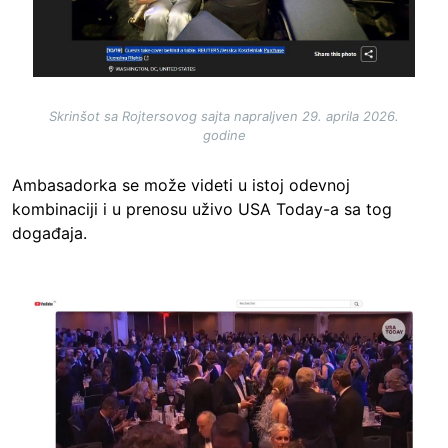
Skrinšot sa Rojtersovog sajta napraljven 29. aprila 2026.
godine
Ambasadorka se može videti u istoj odevnoj
kombinaciji i u prenosu uživo USA Today-a sa tog
događaja.
Image