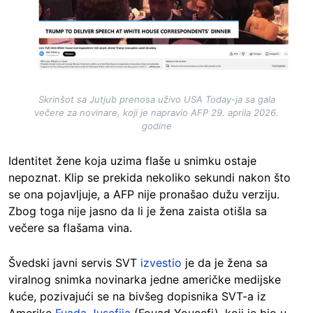
Skrinšot sa Jutjub prenosa uživo USA Today-ja sa gala
večere za novinare, koji je napravio AFP 29. aprila 2026.
godine
Identitet žene koja uzima flaše u snimku ostaje
nepoznat. Klip se prekida nekoliko sekundi nakon što
se ona pojavljuje, a AFP nije pronašao dužu verziju.
Zbog toga nije jasno da li je žena zaista otišla sa
večere sa flašama vina.
Švedski javni servis SVT
izvestio
je da je žena sa
viralnog snimka novinarka jedne američke medijske
kuće, pozivajući se na bivšeg dopisnika SVT-a iz