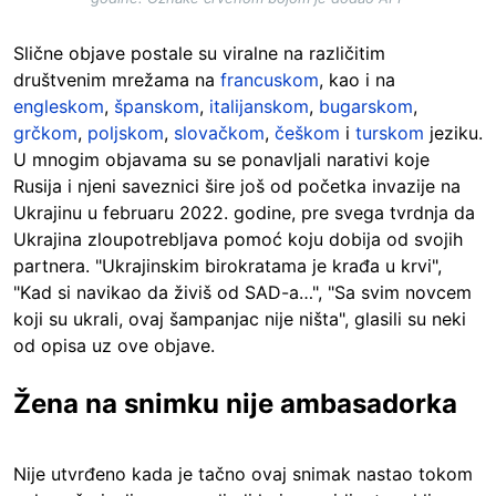
Slične objave postale su viralne na različitim
društvenim mrežama na
francuskom
, kao i na
engleskom
,
španskom
,
italijanskom
,
bugarskom
,
grčkom
,
poljskom
,
slovačkom
,
češkom
i
turskom
jeziku.
U mnogim objavama su se ponavljali narativi koje
Rusija i njeni saveznici šire još od početka invazije na
Ukrajinu u februaru 2022. godine, pre svega tvrdnja da
Ukrajina zloupotrebljava pomoć koju dobija od svojih
partnera. "Ukrajinskim birokratama je krađa u krvi",
"Kad si navikao da živiš od SAD-a…", "Sa svim novcem
koji su ukrali, ovaj šampanjac nije ništa", glasili su neki
od opisa uz ove objave.
Žena na snimku nije ambasadorka
Nije utvrđeno kada je tačno ovaj snimak nastao tokom