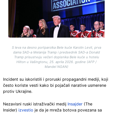
S leva na desno portparolka Bele kuće Karolin Levit, prva
dama SAD-a Melanija Tramp i predsednik SAD-a Donald
Tramp prisustvuju večeri dopisnika Bele kuće u hotelu
Hilton u Vašingtonu, 25. aprila 2026. godine (AFP /
Mandel NGAN)
Incident su iskoristili i proruski propagandni mediji, koji
često koriste vesti kako bi pojačali narative usmerene
protiv Ukrajine.
Nezavisni ruski istraživački medij
Insajder
(The
Insider)
izvestio
je da je mreža botova povezana sa