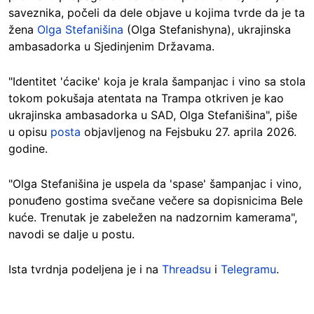
saveznika, počeli da dele objave u kojima tvrde da je ta
žena
Olga Stefanišina
(Olga Stefanishyna), ukrajinska
ambasadorka u Sjedinjenim Državama.
"Identitet 'ćacike' koja je krala šampanjac i vino sa stola
tokom pokušaja atentata na Trampa otkriven je kao
ukrajinska ambasadorka u SAD, Olga Stefanišina", piše
u opisu
posta
objavljenog na Fejsbuku 27. aprila 2026.
godine.
"Olga Stefanišina je uspela da 'spase' šampanjac i vino,
ponuđeno gostima svečane večere sa dopisnicima Bele
kuće. Trenutak je zabeležen na nadzornim kamerama",
navodi se dalje u postu.
Ista tvrdnja podeljena je i na
Threadsu
i
Telegramu
.