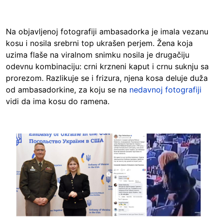
Na objavljenoj fotografiji ambasadorka je imala vezanu
kosu i nosila srebrni top ukrašen perjem. Žena koja
uzima flaše na viralnom snimku nosila je drugačiju
odevnu kombinaciju: crni krzneni kaput i crnu suknju sa
prorezom. Razlikuje se i frizura, njena kosa deluje duža
od ambasadorkine, za koju se na
nedavnoj fotografiji
vidi da ima kosu do ramena.
Image