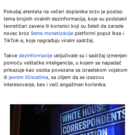
Pokušaj atentata na večeri dopisnika brzo je postao
tema brojnih viralnih dezinformacija, koje su podstakli
teoretičari zavera ili korisnici koji su želeli da zarade
novac kroz
šeme monetizacije
platformi poput Iksa i
TikTok-a, koje nagrađuju viralni sadržaj.
Takve
dezinformacije
uključivale su i sadržaj izmenjen
pomoću veštačke inteligencije, u kojem se napadač
prikazuje kao osoba povezana sa izraelskom vojskom
ili
javnim ličnostima
, sa ciljem da se izazovu
interesovanje, bes i veći angažman korisnika.
Image