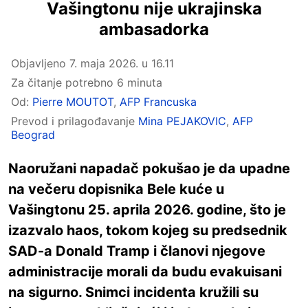
Vašingtonu nije ukrajinska
ambasadorka
Objavljeno
7. maja 2026. u 16.11
Za čitanje potrebno 6 minuta
Od:
Pierre MOUTOT
,
AFP Francuska
Prevod i prilagođavanje
Mina PEJAKOVIC
,
AFP
Beograd
Naoružani napadač pokušao je da upadne
na večeru dopisnika Bele kuće u
Vašingtonu 25. aprila 2026. godine, što je
izazvalo haos, tokom kojeg su predsednik
SAD-a Donald Tramp i članovi njegove
administracije morali da budu evakuisani
na sigurno. Snimci incidenta kružili su