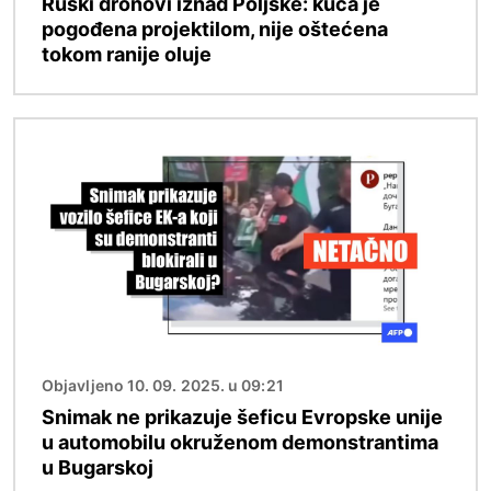
Ruski dronovi iznad Poljske: kuća je
pogođena projektilom, nije oštećena
tokom ranije oluje
Image
Objavljeno 10. 09. 2025. u 09:21
Snimak ne prikazuje šeficu Evropske unije
u automobilu okruženom demonstrantima
u Bugarskoj