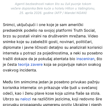
Agenti bezbednosti nakon što su čuli pucnje tokom
večere dopisnika Bele kuće u hotelu Hilton u Vašingtonu,
25. aprila 2026. godine (AFP / Mandel NGAN)
Snimci, uključujući i one koje je sam američki
predsednik podelio na svojoj platformi Truth Social,
brzo su postali viralni na društvenim mrežama. Video
snimke koje su zabeležili gosti, novinari, političari,
diplomate i javne ličnosti detaljno su analizirali korisnici
interneta u potrazi za pojedinostima, a neki su posebno
tražili dokaze da je pokušaj atentata bio
insceniran
, što
je česta
teorija zavere
koja se pojavljuje nakon svakog
ovakvog incidenta.
Među tim snimcima jedan je posebno privukao pažnju
korisnika interneta: on prikazuje više ljudi u svečanoj
odeći, kao i ženu plave kose koja uzima flaše sa stola.
Ubrzo su
nalozi
na različitim jezicima, koji redovno šire
prorusku propagandu usmerenu protiv Ukrajine i njenih