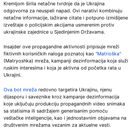
Kremljom širila netačne tvrdnje da je Ukrajina
odgovorna za neuspeli napad. Ovi narativi kombinuju
netačne informacije, lažirane citate i potpuno izmišljene
izveštaje o policijskim akcijama usmerenim protiv
ukrajinske zajednice u Sjedinjenim Državama.
Insajder ove propagandne aktivnosti pripisuje mreži
fiktivnih korisničkih naloga poznatoj kao
"Matrioška"
(Matryoshka) mreža, kampanji dezinformacija koja služi
ruskim interesima i koja je aktivna od početka rata u
Ukrajini.
Ova bot mreža
redovno targetira Ukrajinu, njenu
dijasporu i saveznike kroz kampanje dezinformacija
koje uključuju produkciju propagandnih video snimaka
sa statisima ili sadržajem generisanim pomoću
veštačke inteligencije, kao i jednostavnim objavama na
društvenim mrežama vezanim za aktuelne vesti.