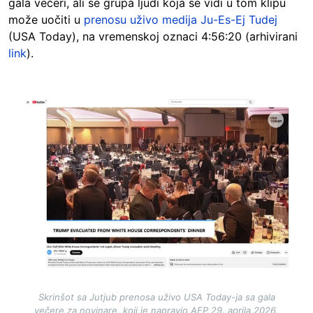
gala večeri, ali se grupa ljudi koja se vidi u tom klipu
može uočiti u
prenosu uživo medija Ju-Es-Ej Tudej
(USA Today), na vremenskoj oznaci 4:56:20 (arhivirani
link
).
Image
Skrinšot sa Jutjub prenosa uživo USA Today-ja sa gala
večere za novinare, koji je napravio AFP 29. aprila 2026.