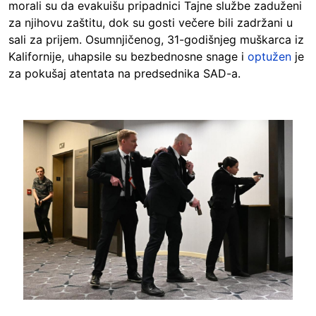
morali su da evakuišu pripadnici Tajne službe zaduženi
za njihovu zaštitu, dok su gosti večere bili zadržani u
sali za prijem. Osumnjičenog, 31-godišnjeg muškarca iz
Kalifornije, uhapsile su bezbednosne snage i
optužen
je
za pokušaj atentata na predsednika SAD-a.
Image