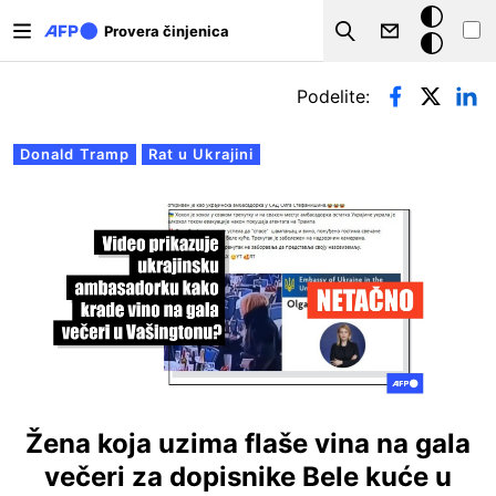
Skip to main content
Tamna
Provera činjenica
Search
pozadina
Примарни табови
Podelite:
Donald Tramp
Rat u Ukrajini
Žena koja uzima flaše vina na gala
večeri za dopisnike Bele kuće u