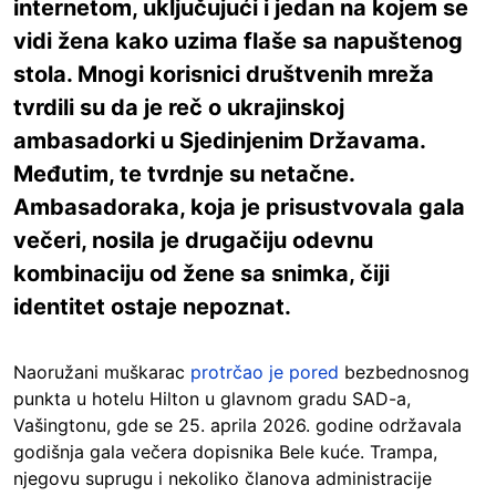
internetom, uključujući i jedan na kojem se
vidi žena kako uzima flaše sa napuštenog
stola. Mnogi korisnici društvenih mreža
tvrdili su da je reč o ukrajinskoj
ambasadorki u Sjedinjenim Državama.
Međutim, te tvrdnje su netačne.
Ambasadoraka, koja je prisustvovala gala
večeri, nosila je drugačiju odevnu
kombinaciju od žene sa snimka, čiji
identitet ostaje nepoznat.
Naoružani muškarac
protrčao je pored
bezbednosnog
punkta u hotelu Hilton u glavnom gradu SAD-a,
Vašingtonu, gde se 25. aprila 2026. godine održavala
godišnja gala večera dopisnika Bele kuće. Trampa,
njegovu suprugu i nekoliko članova administracije