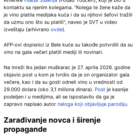
Amerike
Fuada Jusefija
(Fouad Youcefi), koji je bio u
kontaktu sa njenim kolegama. "Kolega te žene kaže da
je vino platila medijska kuća i da su njihovi šefovi tražili
da uzmu ono što su platili", naveo je SVT u video
izveštaju (arhivrano
ovde
).
AFP-ovi dopisnici iz Bele kuće su takođe potvrdili da su
vino na gala večeri platili mediji ili novinari.
Na mreži Iks jedan muškarac je 27. aprila 2026. godine
objavio post u kom je tvrdio da je on organizator gala
večere, kao i da su gosti odneli vino u vrednosti od
29.000 dolara (oko 3,1 miliona dinara).
Post
je kasnije
podeljen i u medijima, ali se ispostavilo da ga je
zapravo napisao autor
naloga koji objavljuje parodiju
.
Zarađivanje novca i širenje
propagande