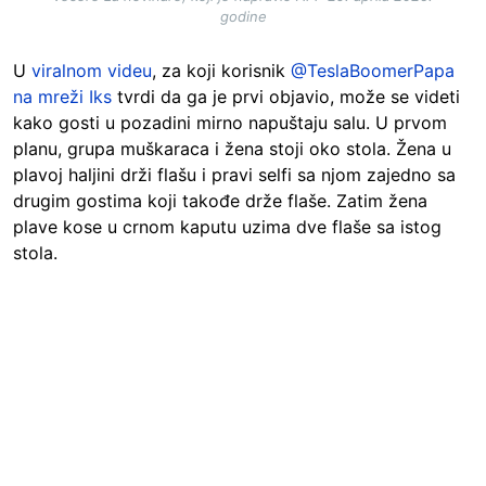
godine
U
viralnom videu
, za koji korisnik
@TeslaBoomerPapa
na mreži Iks
tvrdi da ga je prvi objavio, može se videti
kako gosti u pozadini mirno napuštaju salu. U prvom
planu, grupa muškaraca i žena stoji oko stola. Žena u
plavoj haljini drži flašu i pravi selfi sa njom zajedno sa
drugim gostima koji takođe drže flaše. Zatim žena
plave kose u crnom kaputu uzima dve flaše sa istog
stola.