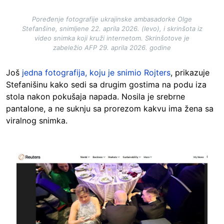
Poređenje fotografije ukrajinske ambasadorke Olge
Stefanšine, snimljene 22. aprila 2026. (levo), i skrinšota iz
video snimka koji kruži internetom. Skrinšotove je
zabeležio AFP 29. aprila 2026. godine
Još
jedna fotografija, koju je snimio Rojters
, prikazuje
Stefanišinu kako sedi sa drugim gostima na podu iza
stola nakon pokušaja napada. Nosila je srebrne
pantalone, a ne suknju sa prorezom kakvu ima žena sa
viralnog snimka.
Image