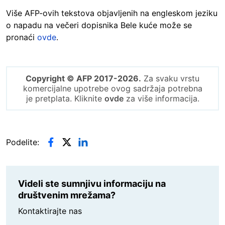
Više AFP-ovih tekstova objavljenih na engleskom jeziku
o napadu na večeri dopisnika Bele kuće može se
pronaći
ovde
.
Copyright © AFP 2017-2026.
Za svaku vrstu
komercijalne upotrebe ovog sadržaja potrebna
je pretplata. Kliknite
ovde
za više informacija.
Podelite:
Videli ste sumnjivu informaciju na
društvenim mrežama?
Kontaktirajte nas