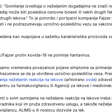
i: "Gomilanje izveštaja o neželjenim događajima ne znači n
aj može biti posledica osnovne bolesti ili nekih drugih fa
drugih lekova." To je potvrdio i portparol kompanije Fajzer:
osti i ne podrazumevaju uzročno-posledičnu vezu sa vakcina
avedena kao nuspojava u sažetku karakteristika proizvoda va
/Fajzer protiv kovida-19 ne pominje hantavirus.
 samo vremenska povezanost pojave simptoma sa primanje
razumeva se da je utvrđena uzročno-posledična veza. Pr
aćenja neželjenih reakcija na lekove
(arhivirano
ovde
) zdravst
entru za farmakovigilancu ili Agenciji za lekove i medicins
enti o svim sumnjama na neželjene reakcije na lekove treba
dnika koji im pruža zdravstvenu uslugu, a takođe neželjen
igilancu, ALIMS-u ili nosiocu dozvole za lek.