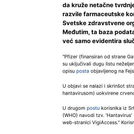
da kruže netačne tvrdnje
razvile farmaceutske kom
Svetske zdravstvene orga
Međutim, ta baza podata
već samo evidentira sluča
"Pfizer (finansiran od strane G
su uključivali dugu listu neželj
opisu
posta
objavljenog na Fej
U objavi se nalazi i skrinšot s
hantavirusom) uokvirene crve
U drugom
postu
korisnika iz S
(WHO) navodi tzv. 'Hantavirus'
web-stranici VigiAccess." Kori