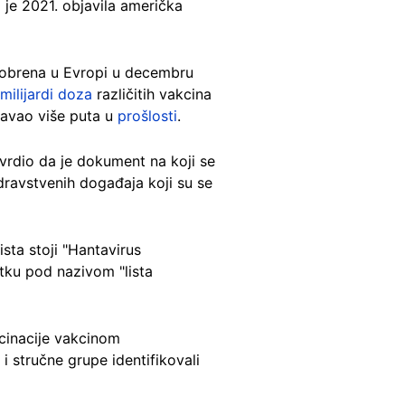
 je 2021. objavila američka
odobrena u Evropi u decembru
milijardi doza
različitih vakcina
tavao više puta u
prošlosti
.
vrdio da je dokument na koji se
dravstvenih događaja koji su se
ista stoji "Hantavirus
atku pod nazivom "lista
kcinacije vakcinom
i stručne grupe identifikovali