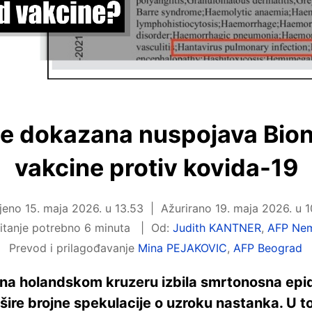
je dokazana nuspojava Bio
vakcine protiv kovida-19
ljeno
15. maja 2026. u 13.53
Ažurirano
19. maja 2026. u 
itanje potrebno 6 minuta
Od:
Judith KANTNER
,
AFP Ne
Prevod i prilagođavanje
Mina PEJAKOVIC
,
AFP Beograd
. na holandskom kruzeru izbila smrtonosna epi
ire brojne spekulacije o uzroku nastanka. U 