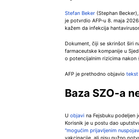
Stefan Beker
(Stephan Becker), 
je potvrdio AFP-u 8. maja 2026.
kažem da infekcija hantaviruso
Dokument, čiji se skrinšot širi 
farmaceutske kompanije u Sjedi
o potencijalnim rizicima nakon
AFP je prethodno objavio
tekst
Baza SZO-a ne
U
objavi
na Fejsbuku podeljen 
Korisnik je u postu dao uputst
"mogućim prijavljenim nuspoja
vakcinacije, ali nisu nužno potv