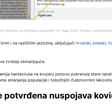
ućih postova sa Fejsbuka napravljeni 15. maja 2026. Oznaku narandžast
formi i na različitim jezicima, uključujući
hrvatski
,
kineski
,
h
ova tvrdnja obmanjujuća.
emija hantavirusa na kruzeru ponovo pokrenula stare narativ
a smanjenja populacije i tobožnjim čudotvornim lekovim
je potvrđena nuspojava kovi