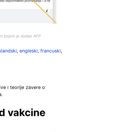
om bojom je dodao AFP
olandski
,
engleski
,
francuski
,
e i teorije zavere o
a.
d vakcine