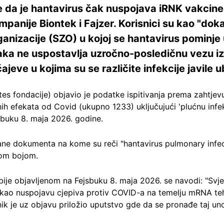
 da je hantavirus čak nuspojava iRNK vakcine 
panije Biontek i Fajzer. Korisnici su kao "do
nizacije (SZO) u kojoj se hantavirus pominje 
ka ne uspostavlja uzročno-posledičnu vezu iz
jeve u kojima su se različite infekcije javile 
ates fondacije) objavio je podatke ispitivanja prema zahtje
enih efekata od Covid (ukupno 1233) uključujući 'plućnu infe
sbuku 8. maja 2026. godine.
trane dokumenta na kome su reči "hantavirus pulmonary infec
nom bojom.
rbije objavljenom na Fejsbuku 8. maja 2026. se navodi: "Svj
 kao nuspojavu cjepiva protiv COVID-a na temelju mRNA teh
snik je uz objavu priložio uputstvo gde da se pronađe taj 