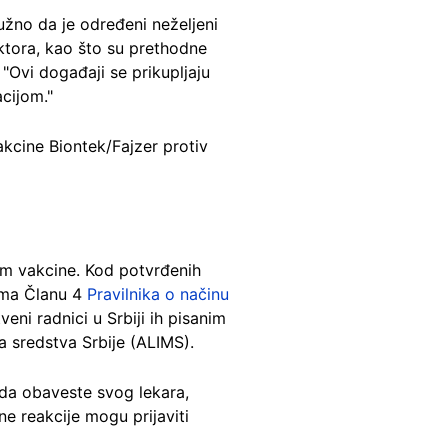
užno da je određeni neželjeni
ktora, kao što su prethodne
 "Ovi događaji se prikupljaju
cijom."
kcine Biontek/Fajzer protiv
m vakcine. Kod potvrđenih
ema Članu 4
Pravilnika o načinu
veni radnici u Srbiji ih pisanim
ka sredstva Srbije (ALIMS).
 da obaveste svog lekara,
e reakcije mogu prijaviti