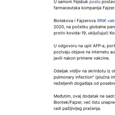
U samom Fejsbuk
postu
postavl
farmaceutska kompanija Fajzer
Biotekova i Fajzerova
iRNK vak
2020, na početku globalne pan
protiv kovida-19, uključujući Ko
U odgovoru na upit AFP-a, port
pozivaju objave na internetu au
javili nakon primene vakcine.
Odeljak vidljiv na skrinšotu iz
pulmonary infection" (plućna in
neželjenih događaja od posebno
Međutim, ovaj dodatak ne sadrž
Biontek/Fajzer, već listu unapre
radi pažljivijeg praćenja.