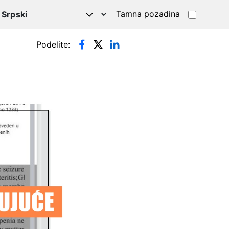
Tamna pozadina
Podelite: