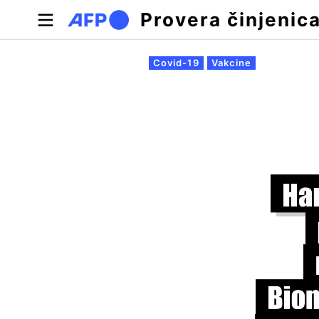
Skip to main content
Provera činjenic
Примарни табови
Covid-19
Vakcine