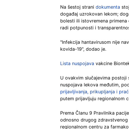
Na šestoj strani
dokumenta
stoj
događaj uzrokovan lekom; događ
bolesti ili istovremena primena 
radi potpunosti i transparentn
"Infekcija hantavirusom nije n
kovida-19", dodao je.
Lista nuspojava
vakcine Biontek
U ovakvim slučajevima postoji
nuspojava lekova međutim, pod
prijavljivanja, prikupljanja i pr
putem prijavljuju regionalnom c
Prema Članu 9 Pravilnika pacij
odnosno drugog zdravstvenog ra
regionalnom centru za farmakov