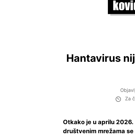
Hantavirus ni
Objav
Za č
Otkako je u aprilu 2026
društvenim mrežama se š