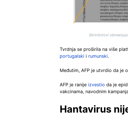
Skrinšotovi obmanjuj
Tvrdnja se proširila na više plat
portugalski
i
rumunski
.
Međutim, AFP je utvrdio da je 
AFP je ranije
izvestio
da je epid
vakcinama, navodnim kampanjam
Hantavirus ni