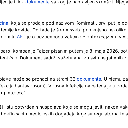
jen je i link
dokumenta
sa kog je napravljen skrinšot. Njega
.
cina
, koja se prodaje pod nazivom Komirnati, prvi put je 
demije kovida. Od tada je širom sveta primenjeno nekoliko
mirnati.
AFP
je o bezbednosti vakcine Biontek/Fajzer izveš
parol kompanije Fajzer pisanim putem je 8. maja 2026. pot
tentičan. Dokument sadrži sažetu analizu svih negativnih z
 objave može se pronaći na strani 33
dokumenta
. U njemu za
fekcija hantavirusom). Virusna infekcija navedena je u dod
g interesa".
i listu potvrđenih nuspojava koje se mogu javiti nakon va
d definisanih medicinskih događaja koje su regulatorna tela 