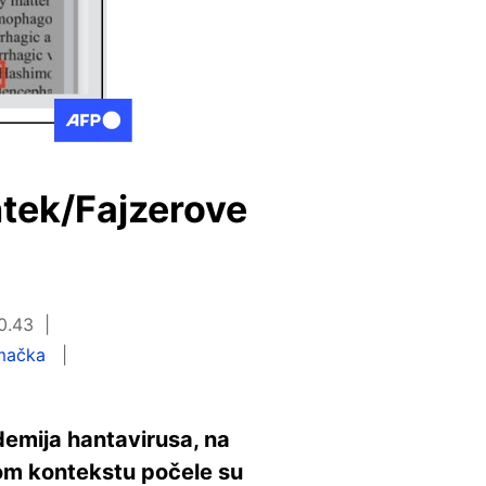
ntek/Fajzerove
10.43
mačka
demija hantavirusa, na
tom kontekstu počele su