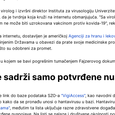
virolog i izvršni direktor Instituta za virusologiju Univerz
 da je tvrdnja koja kruži na internetu obmanjujuća. "Sa vir
m ne može biti uzrokovana vakcinom protiv kovida-19", rek
na internetu, dostavljen je američkoj
Agenciji za hranu i leko
njenim Državama u obavezi da prate svoje medicinske proiz
 što su odobreni za promet.
u kojem se bavi pogrešnim tumačenjem Fajzerovog dokum
 sadrži samo potvrđene n
je link do baze podataka SZO-a
"VigiAccess"
, kao navodni 
vo kako da se pronađu unosi o hantavirusu u bazi. Hantavir
vama"
, međutim ta lista uključuje razne zdravstvene događaj
rđene nuspojave. Na listi se nalaze i društvene okolnosti pop