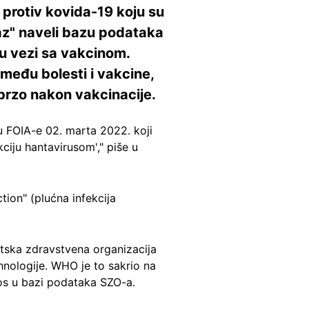
protiv kovida-19 koju su
kaz" naveli bazu podataka
u vezi sa vakcinom.
među bolesti i vakcine,
ubrzo nakon vakcinacije.
vu FOIA-e 02. marta 2022. koji
kciju hantavirusom'," piše u
tion" (plućna infekcija
etska zdravstvena organizacija
nologije. WHO je to sakrio na
unos u bazi podataka SZO-a.