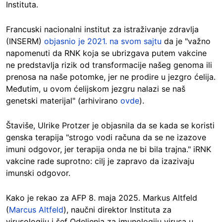
Instituta.
Francuski nacionalni institut za istraživanje zdravlja
(INSERM)
objasnio je 2021. na svom sajtu
da je "važno
napomenuti da RNK koja se ubrizgava putem vakcine
ne predstavlja rizik od transformacije našeg genoma ili
prenosa na naše potomke, jer ne prodire u jezgro ćelija.
Međutim, u ovom ćelijskom jezgru nalazi se naš
genetski materijal" (arhivirano
ovde
).
Štaviše, Ulrike Protzer je objasnila da se kada se koristi
genska terapija "strogo vodi računa da se ne izazove
imuni odgovor, jer terapija onda ne bi bila trajna." iRNK
vakcine rade suprotno: cilj je zapravo da izazivaju
imunski odgovor.
Kako je rekao za AFP 8. maja 2025. Markus Altfeld
(
Marcus Altfeld
), naučni direktor Instituta za
virusologiju i šef Odeljenja za imunologiju virusa u