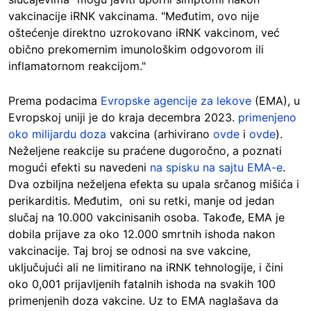
vakcinacije iRNK vakcinama. "Međutim, ovo nije
oštećenje direktno uzrokovano iRNK vakcinom, već
obično prekomernim imunološkim odgovorom ili
inflamatornom reakcijom."
Prema podacima
Evropske agencije za lekove
(EMA), u
Evropskoj uniji je do kraja decembra 2023.
primenjeno
oko milijardu doza
vakcina (arhivirano
ovde
i
ovde
).
Neželjene reakcije su praćene dugoročno, a poznati
mogući efekti su navedeni
na spisku na sajtu EMA-e
.
Dva ozbiljna neželjena efekta su upala srčanog mišića i
perikarditis. Međutim, oni su retki, manje od jedan
slučaj na 10.000 vakcinisanih osoba. Takođe, EMA je
dobila prijave za oko 12.000 smrtnih ishoda nakon
vakcinacije. Taj broj se odnosi na sve vakcine,
uključujući ali ne limitirano na iRNK tehnologije, i čini
oko 0,001 prijavljenih fatalnih ishoda na svakih 100
primenjenih doza vakcine. Uz to EMA naglašava da