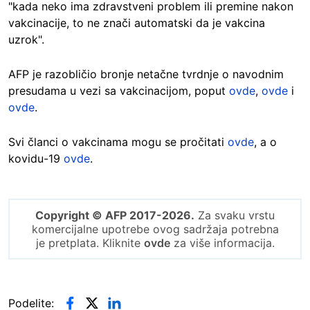
"kada neko ima zdravstveni problem ili premine nakon
vakcinacije, to ne znači automatski da je vakcina
uzrok".
AFP je razobličio bronje netačne tvrdnje o navodnim
presudama u vezi sa vakcinacijom, poput
ovde
,
ovde
i
ovde
.
Svi članci o vakcinama mogu se pročitati
ovde
, a o
kovidu-19
ovde
.
Copyright © AFP 2017-2026.
Za svaku vrstu
komercijalne upotrebe ovog sadržaja potrebna
je pretplata. Kliknite
ovde
za više informacija.
Podelite: