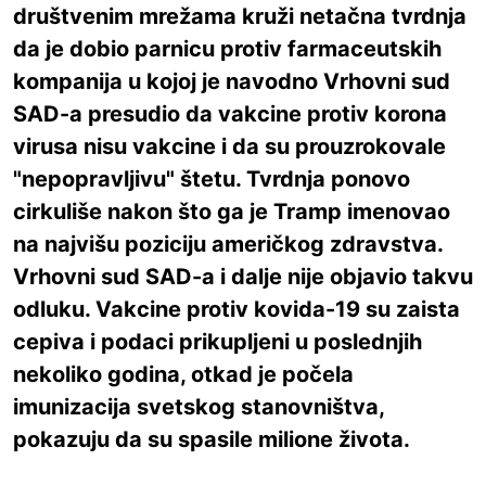
društvenim mrežama kruži netačna tvrdnja
da je dobio parnicu protiv farmaceutskih
kompanija u kojoj je navodno Vrhovni sud
SAD-a presudio da vakcine protiv korona
virusa nisu vakcine i da su prouzrokovale
"nepopravljivu" štetu. Tvrdnja ponovo
cirkuliše nakon što ga je Tramp imenovao
na najvišu poziciju američkog zdravstva.
Vrhovni sud SAD-a i dalje nije objavio takvu
odluku. Vakcine protiv kovida-19 su zaista
cepiva i podaci prikupljeni u poslednjih
nekoliko godina, otkad je počela
imunizacija svetskog stanovništva,
pokazuju da su spasile milione života.