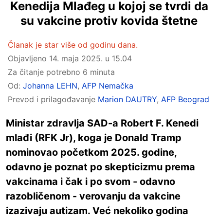
Kenedija Mlađeg u kojoj se tvrdi da
su vakcine protiv kovida štetne
Članak je star više od godinu dana.
Objavljeno
14. maja 2025. u 15.04
Za čitanje potrebno 6 minuta
Od:
Johanna LEHN
,
AFP Nemačka
Prevod i prilagođavanje
Marion DAUTRY
,
AFP Beograd
Ministar zdravlja SAD-a Robert F. Kenedi
mlađi (RFK Jr), koga je Donald Tramp
nominovao početkom 2025. godine,
odavno je poznat po skepticizmu prema
vakcinama i čak i po svom - odavno
razobličenom - verovanju da vakcine
izazivaju autizam. Već nekoliko godina