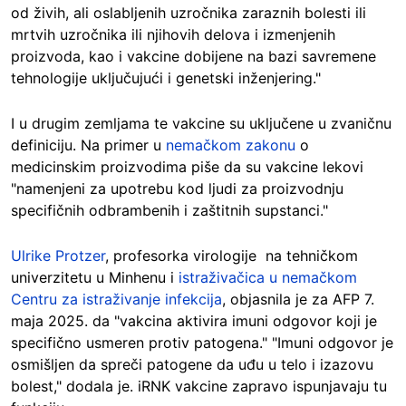
od živih, ali oslabljenih uzročnika zaraznih bolesti ili
mrtvih uzročnika ili njihovih delova i izmenjenih
proizvoda, kao i vakcine dobijene na bazi savremene
tehnologije uključujući i genetski inženjering."
I u drugim zemljama te vakcine su uključene u zvaničnu
definiciju. Na primer u
nemačkom zakonu
o
medicinskim proizvodima piše da su vakcine lekovi
"namenjeni za upotrebu kod ljudi za proizvodnju
specifičnih odbrambenih i zaštitnih supstanci."
Ulrike Protzer
, profesorka virologije na tehničkom
univerzitetu u Minhenu i
istraživačica u nemačkom
Centru za istraživanje infekcija
, objasnila je za AFP 7.
maja 2025. da "vakcina aktivira imuni odgovor koji je
specifično usmeren protiv patogena." "Imuni odgovor je
osmišljen da spreči patogene da uđu u telo i izazovu
bolest," dodala je. iRNK vakcine zapravo ispunjavaju tu