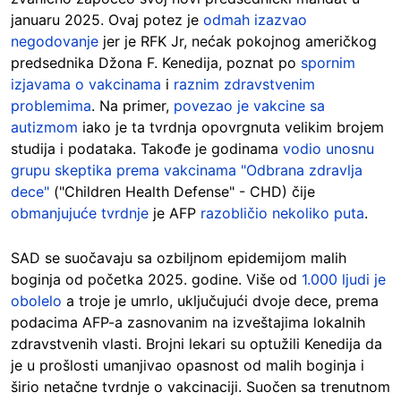
januaru 2025. Ovaj potez je
odmah izazvao
negodovanje
jer je RFK Jr, nećak pokojnog američkog
predsednika Džona F. Kenedija, poznat po
spornim
izjavama o vakcinama
i
raznim zdravstvenim
problemima
. Na primer,
povezao je vakcine sa
autizmom
iako je ta tvrdnja opovrgnuta velikim brojem
studija i podataka. Takođe je godinama
vodio unosnu
grupu skeptika prema vakcinama "Odbrana zdravlja
dece"
("Children Health Defense" - CHD) čije
obmanjujuće tvrdnje
je AFP
razobličio nekoliko puta
.
SAD se suočavaju sa ozbiljnom epidemijom malih
boginja od početka 2025. godine. Više od
1.000 ljudi je
obolelo
a troje je umrlo, uključujući dvoje dece, prema
podacima AFP-a zasnovanim na izveštajima lokalnih
zdravstvenih vlasti. Brojni lekari su optužili Kenedija da
je u prošlosti umanjivao opasnost od malih boginja i
širio netačne tvrdnje o vakcinaciji. Suočen sa trenutnom