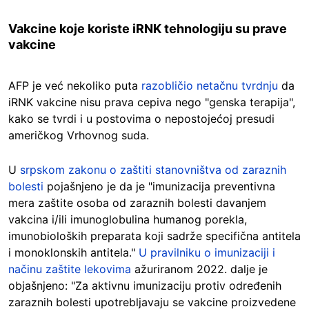
Vakcine koje koriste iRNK tehnologiju su prave
vakcine
AFP je već nekoliko puta
razobličio netačnu tvrdnju
da
iRNK vakcine nisu prava cepiva nego "genska terapija",
kako se tvrdi i u postovima o nepostojećoj presudi
američkog Vrhovnog suda.
U
srpskom zakonu o zaštiti stanovništva od zaraznih
bolesti
pojašnjeno je da je "imunizacija preventivna
mera zaštite osoba od zaraznih bolesti davanjem
vakcina i/ili imunoglobulina humanog porekla,
imunobioloških preparata koji sadrže specifična antitela
i monoklonskih antitela."
U pravilniku o imunizaciji i
načinu zaštite lekovima
ažuriranom 2022. dalje je
objašnjeno: "Za aktivnu imunizaciju protiv određenih
zaraznih bolesti upotrebljavaju se vakcine proizvedene