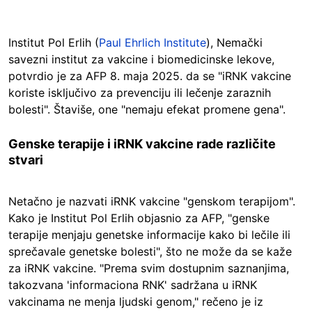
Institut Pol Erlih (
Paul Ehrlich Institute
), Nemački
savezni institut za vakcine i biomedicinske lekove,
potvrdio je za AFP 8. maja 2025. da se "iRNK vakcine
koriste isključivo za prevenciju ili lečenje zaraznih
bolesti". Štaviše, one "nemaju efekat promene gena".
Genske terapije i iRNK vakcine rade različite
stvari
Netačno je nazvati iRNK vakcine "genskom terapijom".
Kako je Institut Pol Erlih objasnio za AFP, "genske
terapije menjaju genetske informacije kako bi lečile ili
sprečavale genetske bolesti", što ne može da se kaže
za iRNK vakcine. "Prema svim dostupnim saznanjima,
takozvana 'informaciona RNK' sadržana u iRNK
vakcinama ne menja ljudski genom," rečeno je iz