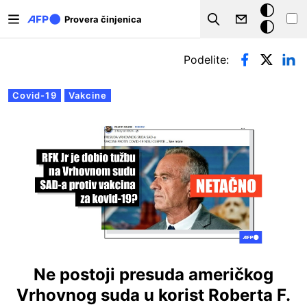
Skip to main content
Tamna
Provera činjenica
Search
pozadina
Примарни табови
Podelite:
Covid-19
Vakcine
Ne postoji presuda američkog
Vrhovnog suda u korist Roberta F.