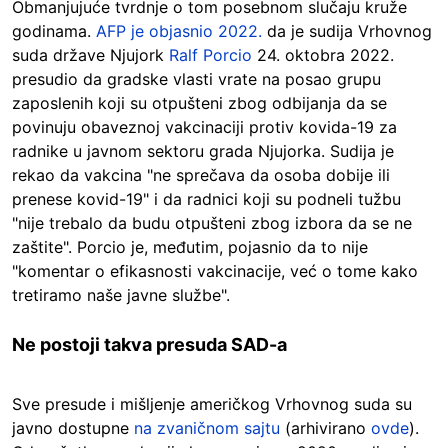
Obmanjujuće tvrdnje o tom posebnom slučaju kruže
godinama.
AFP je objasnio 2022.
da je sudija Vrhovnog
suda države Njujork
Ralf Porcio
24. oktobra 2022.
presudio da gradske vlasti vrate na posao grupu
zaposlenih koji su otpušteni zbog odbijanja da se
povinuju obaveznoj vakcinaciji protiv kovida-19 za
radnike u javnom sektoru grada Njujorka. Sudija je
rekao da vakcina "ne sprečava da osoba dobije ili
prenese kovid-19" i da radnici koji su podneli tužbu
"nije trebalo da budu otpušteni zbog izbora da se ne
zaštite". Porcio je, međutim, pojasnio da to nije
"komentar o efikasnosti vakcinacije, već o tome kako
tretiramo naše javne službe".
Ne postoji takva presuda SAD-a
Sve presude i mišljenje američkog Vrhovnog suda su
javno dostupne
na zvaničnom sajtu
(arhivirano
ovde
).