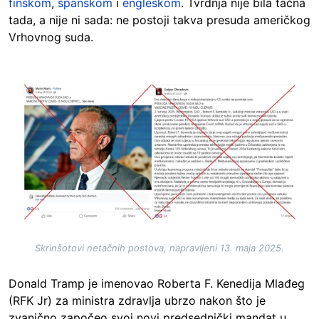
finskom
,
španskom
i
engleskom
. Tvrdnja nije bila tačna
tada, a nije ni sada: ne postoji takva presuda američkog
Vrhovnog suda.
Image
Skrinšotovi netačnih postova, napravljeni 13. maja 2025.
Donald Tramp je imenovao Roberta F. Kenedija Mlađeg
(RFK Jr) za ministra zdravlja ubrzo nakon što je
zvanično započeo svoj novi predsednički mandat u