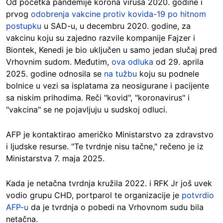
Od početka pandemije korona virusa 2020. godine i
prvog
odobrenja vakcine protiv kovida-19 po hitnom
postupku
u SAD-u, u decembru 2020. godine, za
vakcinu koju su zajedno razvile kompanije Fajzer i
Biontek, Kenedi je bio uključen u samo jedan slučaj pred
Vrhovnim sudom. Međutim,
ova odluka
od 29. aprila
2025. godine odnosila se
na tužbu
koju su podnele
bolnice u vezi sa isplatama za neosigurane i pacijente
sa niskim prihodima. Reči "kovid", "koronavirus" i
"vakcina" se ne pojavljuju u sudskoj odluci.
AFP je kontaktirao američko Ministarstvo za zdravstvo
i ljudske resurse. "Te tvrdnje nisu tačne," rečeno je iz
Ministarstva 7. maja 2025.
Kada je netačna tvrdnja kružila 2022. i RFK Jr još uvek
vodio grupu CHD, portparol te organizacije je
potvrdio
AFP-u
da je tvrdnja o pobedi na Vrhovnom sudu bila
netačna.