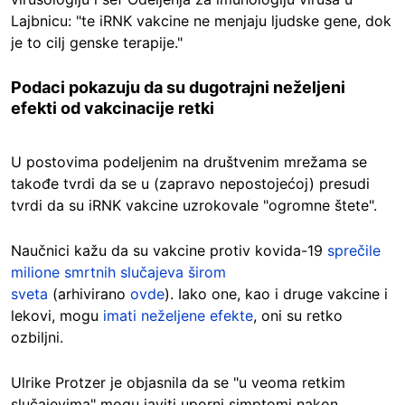
Lajbnicu: "te iRNK vakcine ne menjaju ljudske gene, dok
je to cilj genske terapije."
Podaci pokazuju da su dugotrajni neželjeni
efekti od vakcinacije retki
U postovima podeljenim na društvenim mrežama se
takođe tvrdi da se u (zapravo nepostojećoj) presudi
tvrdi da su iRNK vakcine uzrokovale "ogromne štete".
Naučnici kažu da su vakcine protiv kovida-19
sprečile
milione smrtnih slučajeva širom
sveta
(arhivirano
ovde
). Iako one, kao i druge vakcine i
lekovi, mogu
imati neželjene efekte
, oni su retko
ozbiljni.
Ulrike Protzer je objasnila da se "u veoma retkim
slučajevima" mogu javiti uporni simptomi nakon