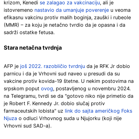
krizom, Kenedi
se zalagao za vakcinaciju
, ali je
istovremeno
nastavio da umanjuje poverenje
u veoma
efikasnu vakcinu protiv malih boginja, zauški i rubeole
(MMR) – za koju je netačno tvrdio da je opasna i da
sadrži ostatke fetusa.
Stara netačna tvrdnja
AFP je
još 2022. razobličio tvrdnju
da je RFK Jr dobio
parnicu i da je Vrhovni sud naveo u presudi da su
vakcine protiv kovida-19 štetne. U nekim postovima na
srpskom poput
ovog
, postavljenog u novembru 2024.
na Telegramu, tvrdi se da "gotovo niko nije primetio da
je Robert F. Kennedy Jr. dobio slučaj protiv
farmaceutskih lobista" uz
link do sajta američkog Foks
Njuza
o odluci Vrhovnog suda u Njujorku (koji nije
Vrhovni sud SAD-a).