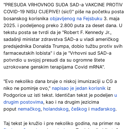
"PRESUDA VRHOVNOG SUDA SAD-a VAKCINE PROTIV
COVID-19 NISU CIJEPIVE! (sic!)" piše na početku posta
bosanskog korisnika
objavljenog na Fejsbuku
3. maja
2025. i podeljenog preko 2.800 puta za deset dana. U
tekstu posta se tvrdi da je "Robert F. Kennedy Jr.,
sadašnji ministar zdravstva SAD-a u vladi američkog
predsjednika Donalda Trumpa, dobio tužbu protiv svih
farmaceutskih lobista" i da je "Vrhovni sud SAD-a
potvrdio u svojoj presudi da su ogromne štete
uzrokovane genskim terapijama Covid mRNA".
"Evo nekoliko dana bruje o niskoj imunizaciji u CG a
niko ne pominje ovo,"
napisao je jedan korisnik
iz
Podgorice uz isti tekst. Identičan tekst je podeljen
u
drugim postovima
, kao i na drugim jezicima
poput
nemačkog
,
holandskog
,
češkog
i
mađarskog
.
Taj tekst je kružio i pre nekoliko godina, na primer na