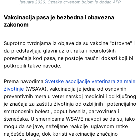
januara 2026. Oznake crvenom bojom je dodao AFP
Vakcinacija pasa je bezbedna i obavezna
zakonom
Suprotno tvrdnjama iz objave da su vakcine "otrovne" i
da predstavljaju glavni uzrok raka i neuroloških
poremećaja kod pasa, ne postoje naučni dokazi koji bi
potkrepili takve navode.
Prema navodima
Svetske asocijacije veterinara za male
životinje
(WSAVA), vakcinacija je jedna od osnovnih
preventivnih mera u veterinarskoj medicini i od ključnog
je značaja za zaštitu životinja od ozbiljnih i potencijalno
smrtonosnih bolesti, poput besnila, parvovirusa i
štenećaka. U smernicama WSAVE navodi se da su, iako
mogu da se jave, neželjene reakcije uglavnom retke i
najčešće blage, dok koristi vakcinacije značajno