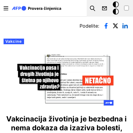
Skip to main content
Tamna
Provera činjenica
Search
pozadina
Примарни табови
Podelite:
Vakcine
Vakcinacija životinja je bezbedna i
nema dokaza da izaziva bolesti,