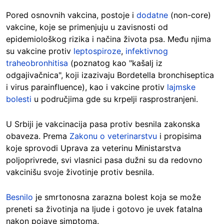
Pored osnovnih vakcina, postoje i
dodatne
(non-core)
vakcine, koje se primenjuju u zavisnosti od
epidemiološkog rizika i načina života psa. Među njima
su vakcine protiv
leptospiroze
,
infektivnog
traheobronhitisa
(poznatog kao "kašalj iz
odgajivačnica", koji izazivaju Bordetella bronchiseptica
i virus parainfluence), kao i vakcine protiv
lajmske
bolesti
u područjima gde su krpelji rasprostranjeni.
U Srbiji je vakcinacija pasa protiv besnila zakonska
obaveza. Prema
Zakonu o veterinarstvu
i propisima
koje sprovodi Uprava za veterinu Ministarstva
poljoprivrede, svi vlasnici pasa dužni su da redovno
vakcinišu svoje životinje protiv besnila.
Besnilo
je smrtonosna zarazna bolest koja se može
preneti sa životinja na ljude i gotovo je uvek fatalna
nakon pojave simptoma.