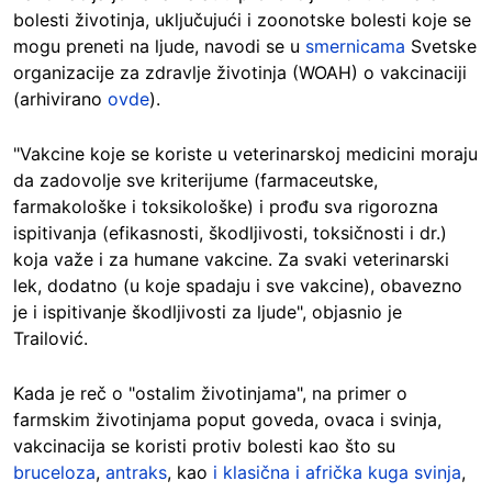
bolesti životinja, uključujući i zoonotske bolesti koje se
mogu preneti na ljude, navodi se u
smernicama
Svetske
organizacije za zdravlje životinja (WOAH) o vakcinaciji
(arhivirano
ovde
).
"Vakcine koje se koriste u veterinarskoj medicini moraju
da zadovolje sve kriterijume (farmaceutske,
farmakološke i toksikološke) i prođu sva rigorozna
ispitivanja (efikasnosti, škodljivosti, toksičnosti i dr.)
koja važe i za humane vakcine. Za svaki veterinarski
lek, dodatno (u koje spadaju i sve vakcine), obavezno
je i ispitivanje škodljivosti za ljude", objasnio je
Trailović.
Kada je reč o "ostalim životinjama", na primer o
farmskim životinjama poput goveda, ovaca i svinja,
vakcinacija se koristi protiv bolesti kao što su
bruceloza
,
antraks
, kao
i klasična i afrička kuga svinja
,