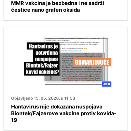
MMR vakcina je bezbedna i ne sadrži
čestice nano grafen oksida
Image
Objavljeno 15. 05. 2026. u 11:53
Hantavirus nije dokazana nuspojava
Biontek/Fajzerove vakcine protiv kovida-
19