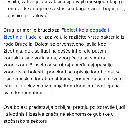
besnila, zahvaljujući vakcinaciji divljih mesojeda koji ga
prenose. Iskorenjene su klasična kuga svinja, boginje...",
objasnio je Trailović.
Drugi primer je bruceloza, "
bolest koja pogađa i
životinje i ljude
, a izazivaju je različite vrste bakterija iz
roda Brucella. Bolest se prvenstveno javlja kod
životinja, dok se ljudi najčešće inficiraju putem
kontakta sa životinjama, zbog čega se smatra
zoonozom. Bruceloza se ubraja među najopasnije
zoonotske bolesti i ponekad se opisuje kao bolest sa
pandemijskim karakteristikama, budući da su u novijoj
istoriji zabeležena izbijanja kod domaćih životinja na
svim kontinentima".
Ova bolest predstavlja ozbiljnu pretnju po zdravlje ljudi
i životinja i izaziva značajne ekonomske gubitke u
stočarskom sektoru.