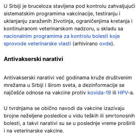
U Srbiji je bruceloza stavljena pod kontrolu zahvaljujući
sistematskim programima vakcinacije, testiranju i
uklanjanju zaraženih životinja, ograničenjima kretanja i
kontinuiranom veterinarskom nadzoru, u skladu sa
nacionalnim programima za kontrolu bolesti koje
sprovode veterinarske vlasti
(arhivirano
ovde
).
Antivakserski narativi
Antivakserski narativi već godinama kruže društvenim
mrežama u Srbiji i širom sveta, a dezinformacije se
najčešće odnose na vakcine protiv
kovida-19
ili
HPV
-a.
U tvrdnjama se obično navodi da vakcine izazivaju
brojne neželjene posledice u vidu teških ili smrtonosnih
bolesti, a takvi narativi su se u poslednje vreme proširili
i na veterinarske vakcine.