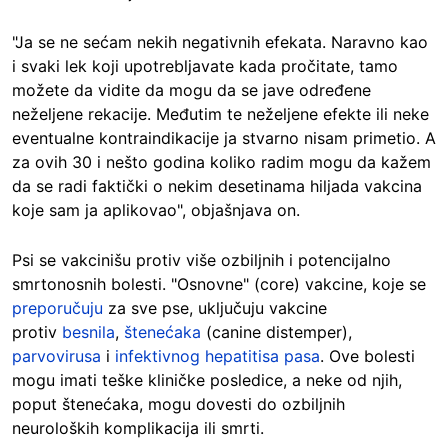
"Ja se ne sećam nekih negativnih efekata. Naravno kao
i svaki lek koji upotrebljavate kada pročitate, tamo
možete da vidite da mogu da se jave određene
neželjene rekacije. Međutim te neželjene efekte ili neke
eventualne kontraindikacije ja stvarno nisam primetio. A
za ovih 30 i nešto godina koliko radim mogu da kažem
da se radi faktički o nekim desetinama hiljada vakcina
koje sam ja aplikovao", objašnjava on.
Psi se vakcinišu protiv više ozbiljnih i potencijalno
smrtonosnih bolesti. "Osnovne" (core) vakcine, koje se
preporučuju
za sve pse, uključuju vakcine
protiv
besnila
,
štenećaka
(canine distemper),
parvovirusa
i
infektivnog hepatitisa pasa
. Ove bolesti
mogu imati teške kliničke posledice, a neke od njih,
poput štenećaka, mogu dovesti do ozbiljnih
neuroloških komplikacija ili smrti.