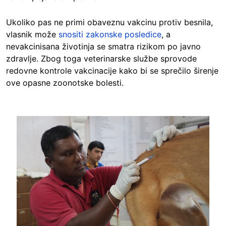
Ukoliko pas ne primi obaveznu vakcinu protiv besnila,
vlasnik može
snositi zakonske posledice
, a
nevakcinisana životinja se smatra rizikom po javno
zdravlje. Zbog toga veterinarske službe sprovode
redovne kontrole vakcinacije kako bi se sprečilo širenje
ove opasne zoonotske bolesti.
Image