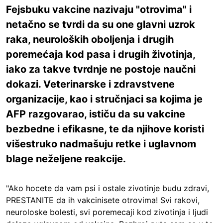
Fejsbuku vakcine nazivaju "otrovima" i
netačno se tvrdi da su one glavni uzrok
raka, neuroloških oboljenja i drugih
poremećaja kod pasa i drugih životinja,
iako za takve tvrdnje ne postoje naučni
dokazi. Veterinarske i zdravstvene
organizacije, kao i stručnjaci sa kojima je
AFP razgovarao, ističu da su vakcine
bezbedne i efikasne, te da njihove koristi
višestruko nadmašuju retke i uglavnom
blage neželjene reakcije.
"Ako hocete da vam psi i ostale zivotinje budu zdravi,
PRESTANITE da ih vakcinisete otrovima! Svi rakovi,
neuroloske bolesti, svi poremecaji kod zivotinja i ljudi