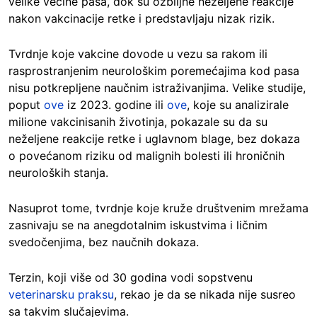
velike većine pasa, dok su ozbiljne neželjene reakcije
nakon vakcinacije retke i predstavljaju nizak rizik.
Tvrdnje koje vakcine dovode u vezu sa rakom ili
rasprostranjenim neurološkim poremećajima kod pasa
nisu potkrepljene naučnim istraživanjima. Velike studije,
poput
ove
iz 2023. godine ili
ove
, koje su analizirale
milione vakcinisanih životinja, pokazale su da su
neželjene reakcije retke i uglavnom blage, bez dokaza
o povećanom riziku od malignih bolesti ili hroničnih
neuroloških stanja.
Nasuprot tome, tvrdnje koje kruže društvenim mrežama
zasnivaju se na anegdotalnim iskustvima i ličnim
svedočenjima, bez naučnih dokaza.
Terzin, koji više od 30 godina vodi sopstvenu
veterinarsku praksu
, rekao je da se nikada nije susreo
sa takvim slučajevima.