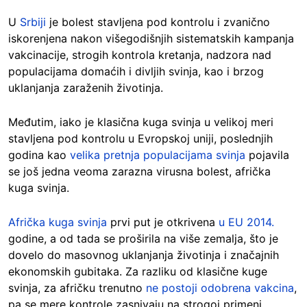
U
Srbiji
je bolest stavljena pod kontrolu i zvanično
iskorenjena nakon višegodišnjih sistematskih kampanja
vakcinacije, strogih kontrola kretanja, nadzora nad
populacijama domaćih i divljih svinja, kao i brzog
uklanjanja zaraženih životinja.
Međutim, iako je klasična kuga svinja u velikoj meri
stavljena pod kontrolu u Evropskoj uniji, poslednjih
godina kao
velika pretnja populacijama svinja
pojavila
se još jedna veoma zarazna virusna bolest, afrička
kuga svinja.
Afrička kuga svinja
prvi put je otkrivena
u EU 2014.
godine, a od tada se proširila na više zemalja, što je
dovelo do masovnog uklanjanja životinja i značajnih
ekonomskih gubitaka. Za razliku od klasične kuge
svinja, za afričku trenutno
ne postoji odobrena vakcina
,
pa se mere kontrole zasnivaju na strogoj primeni