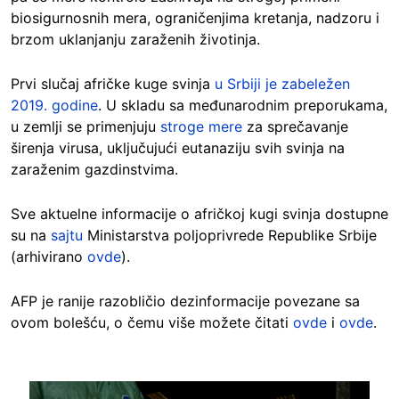
biosigurnosnih mera, ograničenjima kretanja, nadzoru i
brzom uklanjanju zaraženih životinja.
Prvi slučaj afričke kuge svinja
u Srbiji je zabeležen
2019. godine
. U skladu sa međunarodnim preporukama,
u zemlji se primenjuju
stroge mere
za sprečavanje
širenja virusa, uključujući eutanaziju svih svinja na
zaraženim gazdinstvima.
Sve aktuelne informacije o afričkoj kugi svinja dostupne
su na
sajtu
Ministarstva poljoprivrede Republike Srbije
(arhivirano
ovde
).
AFP je ranije razobličio dezinformacije povezane sa
ovom bolešću, o čemu više možete čitati
ovde
i
ovde
.
Image