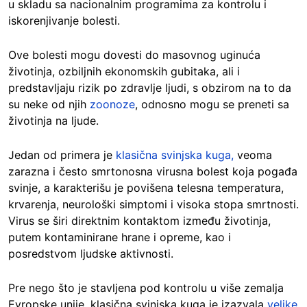
u skladu sa nacionalnim programima za kontrolu i
iskorenjivanje bolesti.
Ove bolesti mogu dovesti do masovnog uginuća
životinja, ozbiljnih ekonomskih gubitaka, ali i
predstavljaju rizik po zdravlje ljudi, s obzirom na to da
su neke od njih
zoonoze
, odnosno mogu se preneti sa
životinja na ljude.
Jedan od primera je
klasična svinjska kuga,
veoma
zarazna i često smrtonosna virusna bolest koja pogađa
svinje, a karakterišu je povišena telesna temperatura,
krvarenja, neurološki simptomi i visoka stopa smrtnosti.
Virus se širi direktnim kontaktom između životinja,
putem kontaminirane hrane i opreme, kao i
posredstvom ljudske aktivnosti.
Pre nego što je stavljena pod kontrolu u više zemalja
Evropske unije, klasična svinjska kuga je izazvala
velike