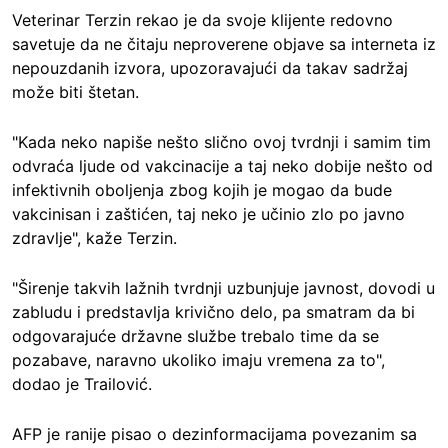
Veterinar Terzin rekao je da svoje klijente redovno
savetuje da ne čitaju neproverene objave sa interneta iz
nepouzdanih izvora, upozoravajući da takav sadržaj
može biti štetan.
"Kada neko napiše nešto slično ovoj tvrdnji i samim tim
odvraća ljude od vakcinacije a taj neko dobije nešto od
infektivnih oboljenja zbog kojih je mogao da bude
vakcinisan i zaštićen, taj neko je učinio zlo po javno
zdravlje", kaže Terzin.
"Širenje takvih lažnih tvrdnji uzbunjuje javnost, dovodi u
zabludu i predstavlja krivično delo, pa smatram da bi
odgovarajuće državne službe trebalo time da se
pozabave, naravno ukoliko imaju vremena za to",
dodao je Trailović.
AFP je ranije pisao o dezinformacijama povezanim sa