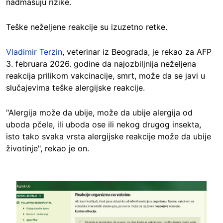
nadmašuju rizike.
Teške neželjene reakcije su izuzetno retke.
Vladimir Terzin
, veterinar iz Beograda, je rekao za AFP
3. februara 2026. godine da najozbiljnija neželjena
reakcija prilikom vakcinacije, smrt, može da se javi u
slučajevima teške alergijske reakcije.
"Alergija može da ubije, može da ubije alergija od
uboda pčele, ili uboda ose ili nekog drugog insekta,
isto tako svaka vrsta alergijske reakcije može da ubije
životinje", rekao je on.
Image