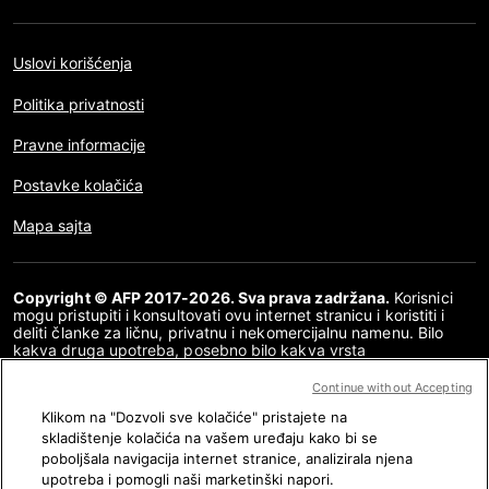
Uslovi korišćenja
Politika privatnosti
Pravne informacije
Postavke kolačića
Mapa sajta
Copyright © AFP 2017-2026. Sva prava zadržana.
Korisnici
mogu pristupiti i konsultovati ovu internet stranicu i koristiti i
deliti članke za ličnu, privatnu i nekomercijalnu namenu. Bilo
kakva druga upotreba, posebno bilo kakva vrsta
reprodukovanja, prenošenja javnosti ili distribucija sadržaja ove
internet stranice, u celosti ili delimično, za bilo koju drugu
Continue without Accepting
namenu i/ili bilo kojim drugim sredstvima, strogo je zabranjena
Klikom na "Dozvoli sve kolačiće" pristajete na
bez posebne dozvole i saglasnosti AFP-a. Tema koja je opisana
ili uključena posredstvom linkova u okviru sadržaja provere
skladištenje kolačića na vašem uređaju kako bi se
činjenica data je u meri u kojoj je to neophodno za ispravno
poboljšala navigacija internet stranice, analizirala njena
razumevanje provere dotičnih informacija. AFP nije dobio
upotreba i pomogli naši marketinški napori.