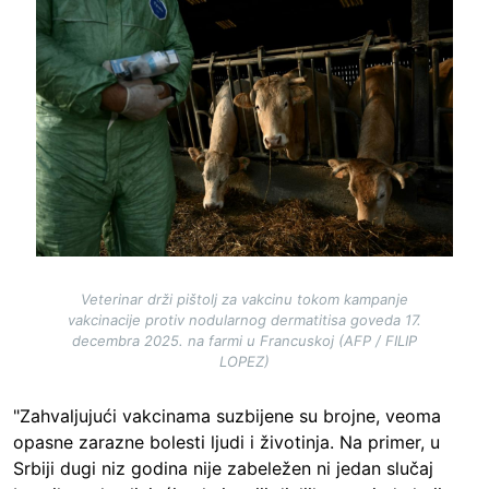
Veterinar drži pištolj za vakcinu tokom kampanje
vakcinacije protiv nodularnog dermatitisa goveda 17.
decembra 2025. na farmi u Francuskoj (AFP / FILIP
LOPEZ)
"Zahvaljujući vakcinama suzbijene su brojne, veoma
opasne zarazne bolesti ljudi i životinja. Na primer, u
Srbiji dugi niz godina nije zabeležen ni jedan slučaj