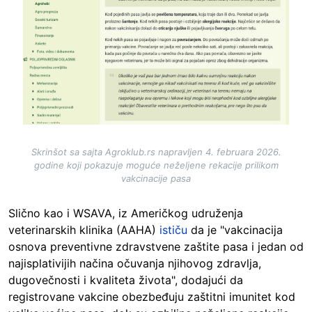
Skrinšot sa sajta Agroklub.rs napravljen 4. februara 2026.
godine koji pokazuje moguće neželjene rekacije prilikom
vakcinacije pasa
Slično kao i WSAVA, iz Američkog udruženja
veterinarskih klinika (AAHA)
ističu
da je "vakcinacija
osnova preventivne zdravstvene zaštite pasa i jedan od
najisplativijih načina očuvanja njihovog zdravlja,
dugovečnosti i kvaliteta života", dodajući da
registrovane vakcine obezbeđuju zaštitni imunitet kod