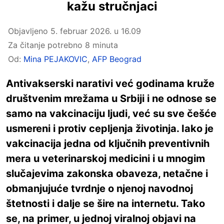
kažu stručnjaci
Objavljeno
5. februar 2026. u 16.09
Za čitanje potrebno 8 minuta
Od:
Mina PEJAKOVIC
,
AFP Beograd
Antivakserski narativi već godinama kruže
društvenim mrežama u Srbiji i ne odnose se
samo na vakcinaciju ljudi, već su sve češće
usmereni i protiv cepljenja životinja. Iako je
vakcinacija jedna od ključnih preventivnih
mera u veterinarskoj medicini i u mnogim
slučajevima zakonska obaveza, netačne i
obmanjujuće tvrdnje o njenoj navodnoj
štetnosti i dalje se šire na internetu. Tako
se, na primer, u jednoj viralnoj objavi na