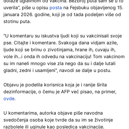
dolaze uglavnom od vakcina. Bezbroj puta sam se u to
uverila", piše u opisu
posta
na Fejsbuku objavljenog 15.
januara 2026. godine, koji je od tada podeljen više od
stotinu puta.
"U komentaru su iskustva ljudi koji su vakcinisali svoje
pse. Citajte i komentare. Svakoga dana vidjam azile,
ljude koji se brinu o zivotinjama, hrane ih, cuvaju ih,
vole ih...i onda ih odvedu na vakcinaciju! Tom vakcinom
su im naneli mnogo vise zla nego da su i dalje lutali
gladni, zedni i usamljeni", navodi se dalje u postu.
Objavu je podelila korisnica koja je i ranije širila
dezinformacije, o čemu je AFP već pisao, na primer,
ovde
.
U komentarima, autorka objave piše navodna
svedočenja osoba koje tvrde da su im se životinje
razbolele ili uginule kao posledica vakcinacije.