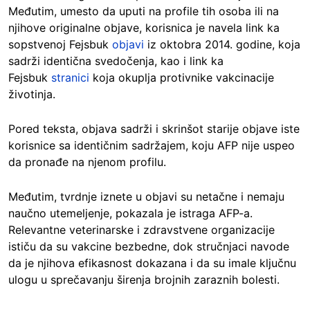
Međutim, umesto da uputi na profile tih osoba ili na
njihove originalne objave, korisnica je navela link ka
sopstvenoj Fejsbuk
objavi
iz oktobra 2014. godine, koja
sadrži identična svedočenja, kao i link ka
Fejsbuk
stranici
koja okuplja protivnike vakcinacije
životinja.
Pored teksta, objava sadrži i skrinšot starije objave iste
korisnice sa identičnim sadržajem, koju AFP nije uspeo
da pronađe na njenom profilu.
Međutim, tvrdnje iznete u objavi su netačne i nemaju
naučno utemeljenje, pokazala je istraga AFP-a.
Relevantne veterinarske i zdravstvene organizacije
ističu da su vakcine bezbedne, dok stručnjaci navode
da je njihova efikasnost dokazana i da su imale ključnu
ulogu u sprečavanju širenja brojnih zaraznih bolesti.