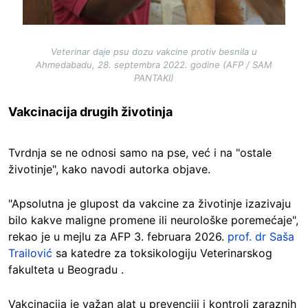
Veterinar daje psu dozu vakcine protiv besnila u
Ahmedabadu, 28. septembra 2022. godine (AFP / SAM
PANTAKI)
Vakcinacija drugih životinja
Tvrdnja se ne odnosi samo na pse, već i na "ostale
životinje", kako navodi autorka objave.
"Apsolutna je glupost da vakcine za životinje izazivaju
bilo kakve maligne promene ili neurološke poremećaje",
rekao je u mejlu za AFP 3. februara 2026.
prof. dr Saša
Trailović
sa katedre za toksikologiju Veterinarskog
fakulteta u Beogradu .
Vakcinacija je važan alat u prevenciji i kontroli zaraznih