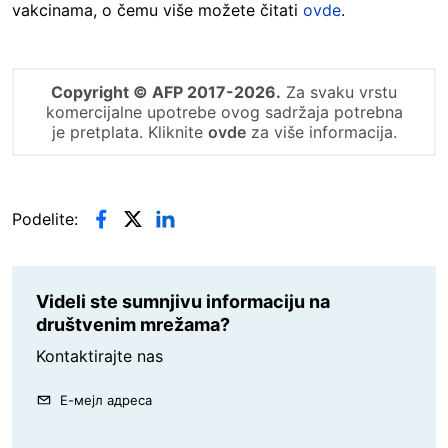
vakcinama, o čemu više možete čitati
ovde
.
Copyright © AFP 2017-2026.
Za svaku vrstu
komercijalne upotrebe ovog sadržaja potrebna
je pretplata. Kliknite
ovde
za više informacija.
Podelite:
Videli ste sumnjivu informaciju na
društvenim mrežama?
Kontaktirajte nas
Е-мејл адреса