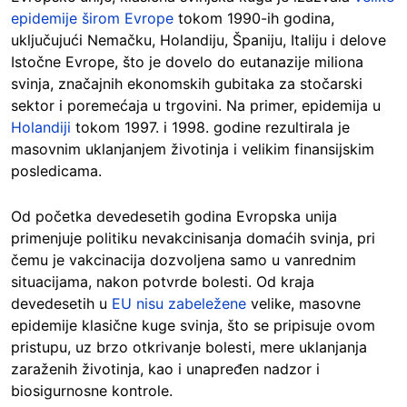
epidemije širom Evrope
tokom 1990-ih godina,
uključujući Nemačku, Holandiju, Španiju, Italiju i delove
Istočne Evrope, što je dovelo do eutanazije miliona
svinja, značajnih ekonomskih gubitaka za stočarski
sektor i poremećaja u trgovini. Na primer, epidemija u
Holandiji
tokom 1997. i 1998. godine rezultirala je
masovnim uklanjanjem životinja i velikim finansijskim
posledicama.
Od početka devedesetih godina Evropska unija
primenjuje politiku nevakcinisanja domaćih svinja, pri
čemu je vakcinacija dozvoljena samo u vanrednim
situacijama, nakon potvrde bolesti. Od kraja
devedesetih u
EU nisu zabeležene
velike, masovne
epidemije klasične kuge svinja, što se pripisuje ovom
pristupu, uz brzo otkrivanje bolesti, mere uklanjanja
zaraženih životinja, kao i unapređen nadzor i
biosigurnosne kontrole.