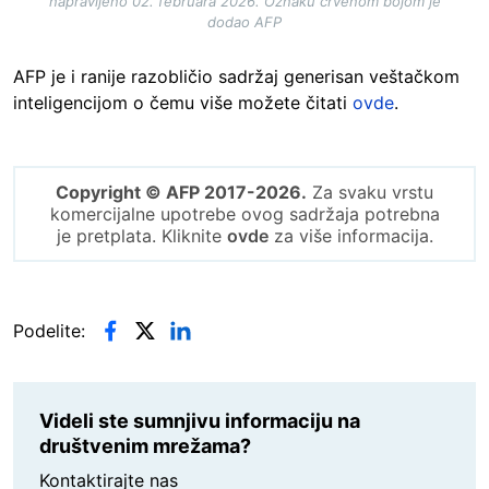
napravljeno 02. februara 2026. Oznaku crvenom bojom je
dodao AFP
AFP je i ranije razobličio sadržaj generisan veštačkom
inteligencijom o čemu više možete čitati
ovde
.
Copyright © AFP 2017-2026.
Za svaku vrstu
komercijalne upotrebe ovog sadržaja potrebna
je pretplata. Kliknite
ovde
za više informacija.
Podelite:
Videli ste sumnjivu informaciju na
društvenim mrežama?
Kontaktirajte nas