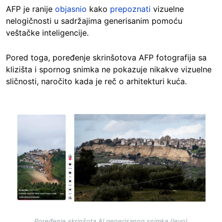
AFP je ranije
objasnio
kako
prepoznati
vizuelne
nelogičnosti u sadržajima generisanim pomoću
veštačke inteligencije.
Pored toga, poređenje skrinšotova AFP fotografija sa
klizišta i spornog snimka ne pokazuje nikakve vizuelne
sličnosti, naročito kada je reč o arhitekturi kuća.
Image
Poređenje skrinšota AI generisanog snimka (levo)