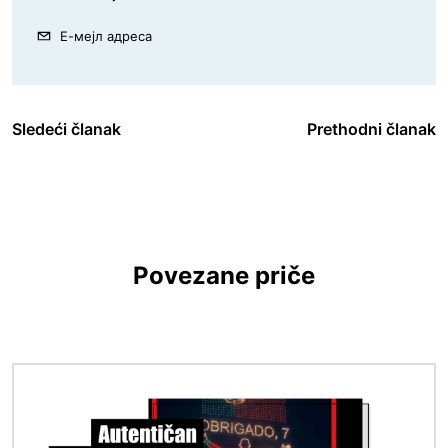
Е-мејл адреса
Sledeći članak
Prethodni članak
Povezane priče
Image