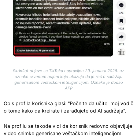
Skrinšot objave sa TikToka napravljen 29. januara 2026. uz
oznake crvenom bojom koje ukazuju da je reč o sadržaju
generisanom veštačkom inteligencijom. Oznake je dodao
AFP
Opis profila korisnika glasi: "Počnite da učite moj vodič
o tome kako da kreirate i zarađujete od AI sadržaja".
Na profilu se takođe vidi da korisnik redovno objavljuje
video snimke generisane veštačkom inteligencijom.