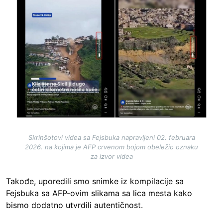
Skrinšotovi videa sa Fejsbuka napravljeni 02. februara
2026. na kojima je AFP crvenom bojom obeležio oznaku
za izvor videa
Takođe, uporedili smo snimke iz kompilacije sa
Fejsbuka sa AFP-ovim slikama sa lica mesta kako
bismo dodatno utvrdili autentičnost.