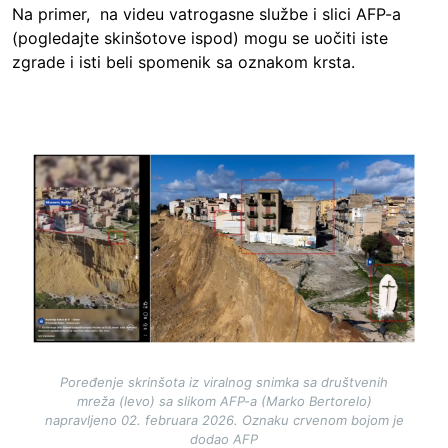
Na primer, na videu vatrogasne službe i slici AFP-a
(pogledajte skinšotove ispod) mogu se uočiti iste
zgrade i isti beli spomenik sa oznakom krsta.
Image
Poređenje skrinšota iz viralnog snimka sa društvenih
mreža (levo) sa slikom AFP-a (Marko Bertorelo)
napravljeno 02. februara 2026. Oznaku crvenom bojom je
dodao AFP