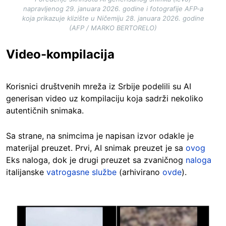
napravljenog 29. januara 2026. godine i fotografije AFP-a
koja prikazuje klizište u Ničemiju 28. januara 2026. godine
(AFP / MARKO BERTORELO)
Video-kompilacija
Korisnici društvenih mreža iz Srbije podelili su AI
generisan video uz kompilaciju koja sadrži nekoliko
autentičnih snimaka.
Sa strane, na snimcima je napisan izvor odakle je
materijal preuzet. Prvi, AI snimak preuzet je sa
ovog
Eks naloga, dok je drugi preuzet sa zvaničnog
naloga
italijanske
vatrogasne službe
(arhivirano
ovde
).
Image