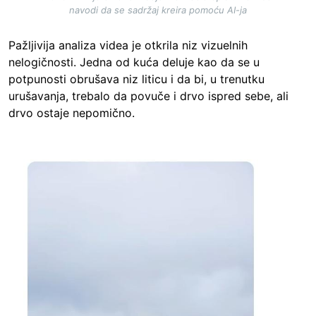
navodi da se sadržaj kreira pomoću AI-ja
Pažljivija analiza videa je otkrila niz vizuelnih
nelogičnosti. Jedna od kuća deluje kao da se u
potpunosti obrušava niz liticu i da bi, u trenutku
urušavanja, trebalo da povuče i drvo ispred sebe, ali
drvo ostaje nepomično.
Image