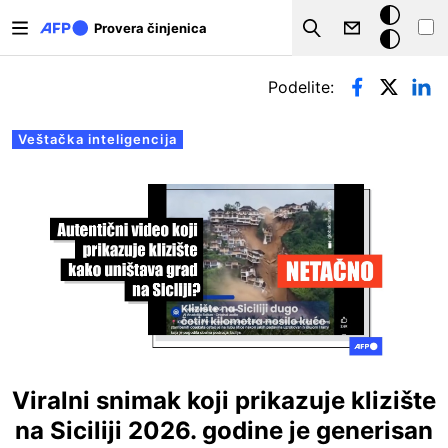
Skip to main content
Tamna
Provera činjenica
Search
pozadina
Примарни табови
Podelite:
Veštačka inteligencija
Viralni snimak koji prikazuje klizište
na Siciliji 2026. godine je generisan