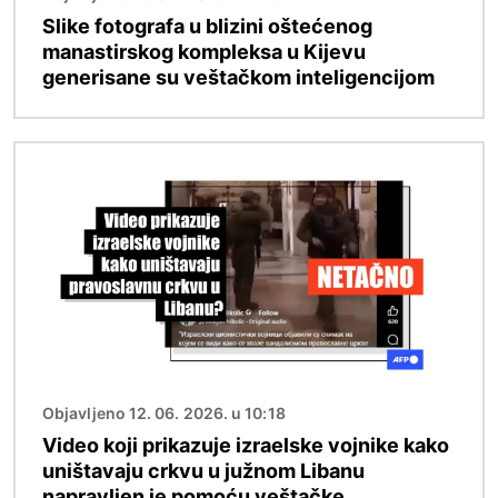
Slike fotografa u blizini oštećenog
manastirskog kompleksa u Kijevu
generisane su veštačkom inteligencijom
Image
Objavljeno 12. 06. 2026. u 10:18
Video koji prikazuje izraelske vojnike kako
uništavaju crkvu u južnom Libanu
napravljen je pomoću veštačke