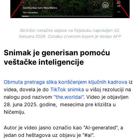
Skrinšot netačne objave na Fejsbuku napravljen 02.
febuara 2026. Oznaku crvenom bojom je dodao AFP
Snimak je generisan pomoću
veštačke inteligencije
Obrnuta pretraga slika korišćenjem ključnih kadrova
iz
videa, dovela je do
TikTok snimka
u višoj rezoluciji na
nalogu pod nazivom
"the.worldai"
. Video je objavljen
28. juna 2025. godine, mesecima pre klizišta u
Ničemiju.
Autor je video jasno označio kao "AI-generated", a
jedan od heštagova uz objavu je "#ai".