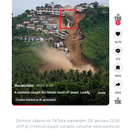
Skrinšot objave sa TikToka napravljen 29. januara 2026.
AFP je crvenom bojom označio vizuelne nedoslednosti