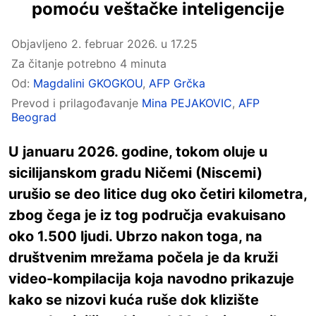
pomoću veštačke inteligencije
Objavljeno
2. februar 2026. u 17.25
Za čitanje potrebno 4 minuta
Od:
Magdalini GKOGKOU
,
AFP Grčka
Prevod i prilagođavanje
Mina PEJAKOVIC
,
AFP
Beograd
U januaru 2026. godine, tokom oluje u
sicilijanskom gradu Ničemi (Niscemi)
urušio se deo litice dug oko četiri kilometra,
zbog čega je iz tog područja evakuisano
oko 1.500 ljudi. Ubrzo nakon toga, na
društvenim mrežama počela je da kruži
video-kompilacija koja navodno prikazuje
kako se nizovi kuća ruše dok klizište