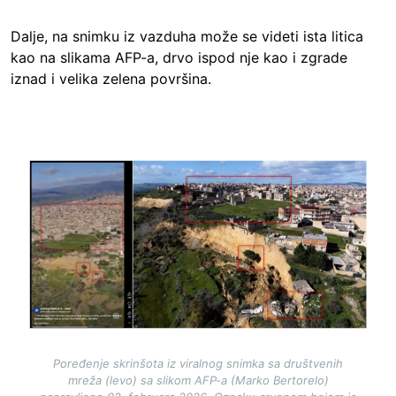
Dalje, na snimku iz vazduha može se videti ista litica
kao na slikama AFP-a, drvo ispod nje kao i zgrade
iznad i velika zelena površina.
Image
Poređenje skrinšota iz viralnog snimka sa društvenih
mreža (levo) sa slikom AFP-a (Marko Bertorelo)