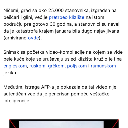
Ničemi, grad sa oko 25.000 stanovnika, izgrađen na
peščari i glini, već je
pretrpeo klizište
na istom
području pre gotovo 30 godina, a stanovnici su naveli
da je katastrofa krajem januara bila dugo najavljivana
(arhivirano
ovde
).
Snimak sa početka video-kompilacije na kojem se vide
bele kuće koje se urušavaju usled klizišta kružio je i na
engleskom
,
ruskom
,
grčkom
,
poljskom
i
rumunskom
jeziku.
Međutim, istraga AFP-a je pokazala da taj video nije
autentičan već da je generisan pomoću veštačke
inteligencije.
Image