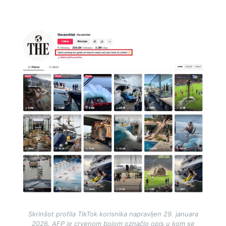
Image
Skrinšot profila TikTok korisnika napravljen 29. januara
2026. AFP je crvenom bojom označio opis u kom se