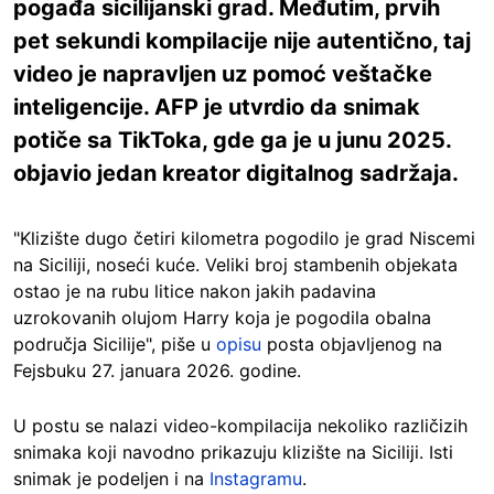
pogađa sicilijanski grad. Međutim, prvih
pet sekundi kompilacije nije autentično, taj
video je napravljen uz pomoć veštačke
inteligencije. AFP je utvrdio da snimak
potiče sa TikToka, gde ga je u junu 2025.
objavio jedan kreator digitalnog sadržaja.
"Klizište dugo četiri kilometra pogodilo je grad Niscemi
na Siciliji, noseći kuće. Veliki broj stambenih objekata
ostao je na rubu litice nakon jakih padavina
uzrokovanih olujom Harry koja je pogodila obalna
područja Sicilije", piše u
opisu
posta objavljenog na
Fejsbuku 27. januara 2026. godine.
U postu se nalazi video-kompilacija nekoliko različizih
snimaka koji navodno prikazuju klizište na Siciliji. Isti
snimak je podeljen i na
Instagramu
.