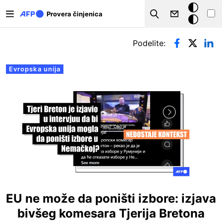
Skip to main content
Tamna
Provera činjenica
Search
pozadina
Примарни табови
Podelite:
Evropska unija
EU ne može da poništi izbore: izjava
bivšeg komesara Tjerija Bretona