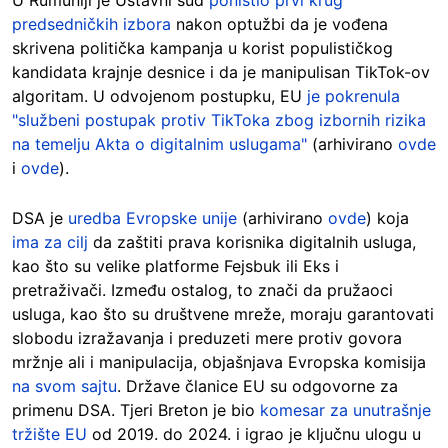
predsedničkih izbora
nakon optužbi da je vođena
skrivena politička kampanja u korist populističkog
kandidata krajnje desnice i da je manipulisan TikTok-ov
algoritam. U odvojenom postupku, EU
je pokrenula
"službeni postupak protiv TikToka zbog izbornih rizika
na temelju Akta o digitalnim uslugama"
(arhivirano
ovde
i
ovde
).
DSA je
uredba Evropske unije
(arhivirano
ovde
) koja
ima za cilj
da zaštiti prava korisnika digitalnih usluga,
kao što su velike platforme Fejsbuk ili Eks i
pretraživači. Između ostalog, to znači da pružaoci
usluga, kao što su društvene mreže, moraju garantovati
slobodu izražavanja i preduzeti mere protiv govora
mržnje ali i manipulacija, objašnjava Evropska komisija
na svom sajtu
. Države članice EU su odgovorne za
primenu DSA. Tjeri Breton je bio
komesar za unutrašnje
tržište EU
od 2019. do 2024. i igrao je ključnu ulogu u