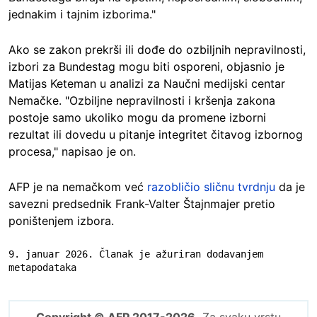
jednakim i tajnim izborima."
Ako se zakon prekrši ili dođe do ozbiljnih nepravilnosti,
izbori za Bundestag mogu biti osporeni, objasnio je
Matijas Keteman u analizi za Naučni medijski centar
Nemačke. "Ozbiljne nepravilnosti i kršenja zakona
postoje samo ukoliko mogu da promene izborni
rezultat ili dovedu u pitanje integritet čitavog izbornog
procesa," napisao je on.
AFP je na nemačkom već
razobličio sličnu tvrdnju
da je
savezni predsednik Frank-Valter Štajnmajer pretio
poništenjem izbora.
9. januar 2026. Članak je ažuriran dodavanjem 
metapodataka
Copyright © AFP 2017-2026.
Za svaku vrstu