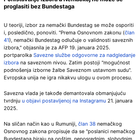
proglasiti bez Bundestaga
U teoriji, izbor za nemački Bundestag se može osporiti
i, posledično, ponoviti. "Prema Osnovnom zakonu (
član
41
), nemački Bundestag odlučuje o validnosti saveznih
izbora," objasnila je za AFP 19. januara 2025.
portparolka
Savezne službe odgovorne za nadgledanje
izbora
na saveznom nivou. Zatim postoji "mogućnost
podnošenja izborne žalbe Saveznom ustavnom sudu".
Evropska unija ne igra nikakvu ulogu u ovom procesu.
Savezna vlada je takođe demantovala obmanjujuću
tvrdnju
u objavi postavljenoj na Instagramu
21. januara
2025.
Na sličan način kao u Rumuniji,
član 38
nemačkog
Osnovnog zakona propisuje da se "poslanici nemačkog
Bundestaga biraju na opštim, neposrednim, slobodnim,