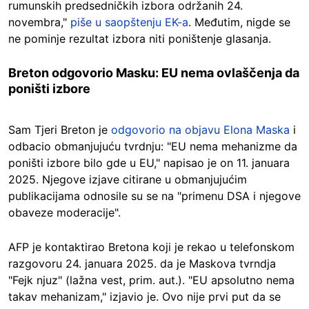
rumunskih predsedničkih izbora održanih 24.
novembra,"
piše u saopštenju EK-a
. Međutim, nigde se
ne pominje rezultat izbora niti poništenje glasanja.
Breton odgovorio Masku: EU nema ovlaščenja da
poništi izbore
Sam Tjeri Breton je
odgovorio na objavu Elona Maska
i
odbacio obmanjujuću tvrdnju: "EU nema mehanizme da
poništi izbore bilo gde u EU," napisao je on 11. januara
2025. Njegove izjave citirane u obmanjujućim
publikacijama odnosile su se na "primenu DSA i njegove
obaveze moderacije".
AFP je kontaktirao Bretona koji je rekao u telefonskom
razgovoru 24. januara 2025. da je Maskova tvrndja
"Fejk njuz" (lažna vest, prim. aut.). "EU apsolutno nema
takav mehanizam," izjavio je. Ovo nije prvi put da se