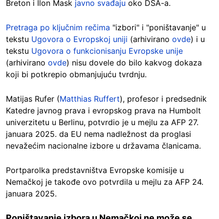
Breton i Ilon Mask
javno svađaju
oko DSA-a.
Pretraga po ključnim rečima
"izbori" i "poništavanje" u
tekstu
Ugovora o Evropskoj uniji
(arhivirano
ovde
) i u
tekstu
Ugovora o funkcionisanju Evropske unije
(arhivirano
ovde
) nisu dovele do bilo kakvog dokaza
koji bi potkrepio obmanjujuću tvrdnju.
Matijas Rufer (
Matthias Ruffert
), profesor i predsednik
Katedre javnog prava i evropskog prava na Humbolt
univerzitetu u Berlinu, potvrdio je u mejlu za AFP 27.
januara 2025. da EU nema nadležnost da proglasi
nevažećim nacionalne izbore u državama članicama.
Portparolka predstavništva Evropske komisije u
Nemačkoj je takođe ovo potvrdila u mejlu za AFP 24.
januara 2025.
Poništavanje izbora u Nemačkoj ne može se