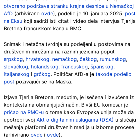
otvoreno podržava stranku krajne desnice u Nemačkoj
AfD
(arhivirano
ovde
), podelio je 10. januara 2025.
post
na Eksu
koji sadrži isti citat i video dela intervjua Tjerija
Bretona francuskom kanalu RMC.
Snimak i netačna tvrdnja su podeljeni u postovima na
društvenim mrežama na raznim jezicima poput
srpskog
,
hrvatskog
,
nemačkog
,
češkog
,
rumunskog
,
slovačkog
,
holandskog
,
francuskog
,
španskog
,
italjanskog
i
grčkog
. Političar AfD-a je
takođe podelio
post
pozivajući se na Maska.
Izjava Tjerija Bretona, međutim, je isečena i izvučena iz
konteksta na obmanjujući način. Bivši EU komesar je
pričao na RMC-u
o tome kako Evropska unija može da
upotrebi svoj
Akt o digitalnim uslugama (DSA)
u slučaju
mešanja platformi društvenih medija u izborne procese
(arhivirano
ovde
i
ovde
).