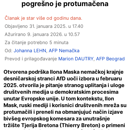
pogrešno je protumačena
Članak je star više od godinu dana.
Objavljeno
31. januara 2025. u 17.40
Ažurirano
9. januara 2026. u 10.57
Za čitanje potrebno 5 minuta
Od:
Johanna LEHN
,
AFP Nemačka
Prevod i prilagođavanje
Marion DAUTRY
,
AFP Beograd
Otvorena podrška Ilona Maska nemačkoj krajnje
desničarskoj stranci AfD uoči izbora u februaru
2025. otvorila je pitanje stranog uplitanja i uloge
društvenih medija u demokratskim procesima
unutar Evropske unije. U tom kontekstu, Ilon
Mask, ruski mediji i korisnici društvenih mreža su
protumačili i preneli na obmanjujuć način izjave
bivšeg evropskog komesara za unutrašnje
tržište Tjerija Bretona (Thierry Breton) o primeni