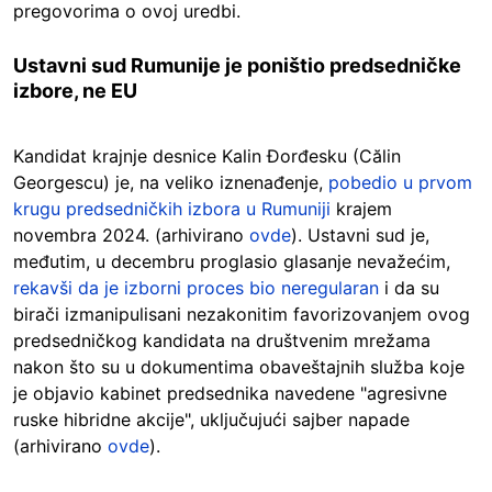
pregovorima o ovoj uredbi.
Ustavni sud Rumunije je poništio predsedničke
izbore, ne EU
Kandidat krajnje desnice Kalin Đorđesku (Călin
Georgescu) je, na veliko iznenađenje,
pobedio u prvom
krugu predsedničkih izbora u Rumuniji
krajem
novembra 2024. (arhivirano
ovde
). Ustavni sud je,
međutim, u decembru proglasio glasanje nevažećim,
rekavši da je izborni proces bio neregularan
i da su
birači izmanipulisani nezakonitim favorizovanjem ovog
predsedničkog kandidata na društvenim mrežama
nakon što su u dokumentima obaveštajnih služba koje
je objavio kabinet predsednika navedene "agresivne
ruske hibridne akcije", uključujući sajber napade
(arhivirano
ovde
).