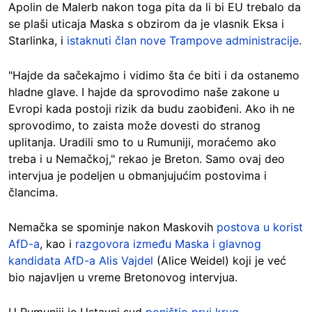
Apolin de Malerb nakon toga pita da li bi EU trebalo da
se plaši uticaja Maska s obzirom da je vlasnik Eksa i
Starlinka, i
istaknuti član nove Trampove administracije
.
"Hajde da sačekajmo i vidimo šta će biti i da ostanemo
hladne glave. I hajde da sprovodimo naše zakone u
Evropi kada postoji rizik da budu zaobiđeni. Ako ih ne
sprovodimo, to zaista može dovesti do stranog
uplitanja. Uradili smo to u Rumuniji, moraćemo ako
treba i u Nemačkoj," rekao je Breton. Samo ovaj deo
intervjua je podeljen u obmanjujućim postovima i
člancima.
Nemačka se spominje nakon Maskovih
postova u korist
AfD-a
, kao i
razgovora između Maska i glavnog
kandidata AfD-a Alis Vajdel
(Alice Weidel) koji je već
bio najavljen u vreme Bretonovog intervjua.
U Rumuniji je Ustavni sud
poništio prvi krug