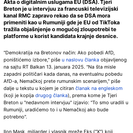
Akta o digitalnim uslugama EU (DSA). Tjeri
Breton je u intervjuu za francuski televizijski
kanal RMC zapravo rekao da se DSA mora
primeniti kao u Rumuniji gde je EU od TikToka
tražila objašnjenje o mogućoj zloupotrebi te
platforme u korist kandidata krajnje desnice.
"Demokratija na Bretonov način: Ako pobedi AfD,
poništićemo izbore," piše
u naslovu članka
objavljenog
na sajtu RT Balkan 13. januara 2025. "Na šta misle
zapadni političari kada danas, na eventualnu pobedu
AfD-a, Nemačkoj prete rumunskim scenarijem," piše
dalje u tekstu u kojem je citiran
članak na engleskom
(koji je kopija
drugog članka
), prema kome je Tjeri
Breton u "nedavnom intervjuu" izjavio: "To smo uradili u
Rumuniji, uradićemo to i u Nemačkoj ako bude
potrebno".
Ilon Mask, miljarder i vlasnik mreže Eks ("X") koji