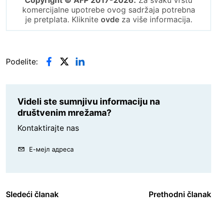
komercijalne upotrebe ovog sadržaja potrebna
je pretplata. Kliknite
ovde
za više informacija.
Podelite:
Videli ste sumnjivu informaciju na
društvenim mrežama?
Kontaktirajte nas
Е-мејл адреса
Sledeći članak
Prethodni članak