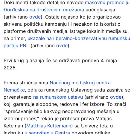
Dokumenti takođe detaljno navode
masovnu promociju
Đorđeskua na društvenim mrežama
uoči glasanja
(arhivirano
ovde
). Ostaje nejasno ko je organizovao
skrivenu političku kampanju ili nezakonito iskoristio
platforme društvenih medija. Istrage lokalnih medija su,
na primer,
ukazale na liberalno-konzervativnu rumunsku
partiju PNL
(arhivirano
ovde
).
Prvi krug glasanja će se održavati ponovo 4. maja
2025.
Prema stručnjacima
Naučnog medijskog centra
Nemačke
, odluka rumunskog Ustavnog suda zasniva se
prvenstveno
na rumunskom ustavu
(arhivirano
ovde
),
koji garantuje slobodne, redovne i fer izbore. To znači
"sprečavanje bilo kakvog neopravdanog mešanja u
izborni proces," rekao je profesor prava Matijas
Keteman (
Matthias Kettemann
) sa Univerziteta u
Inzbruku
u saopštenju Centra
povodom odluke