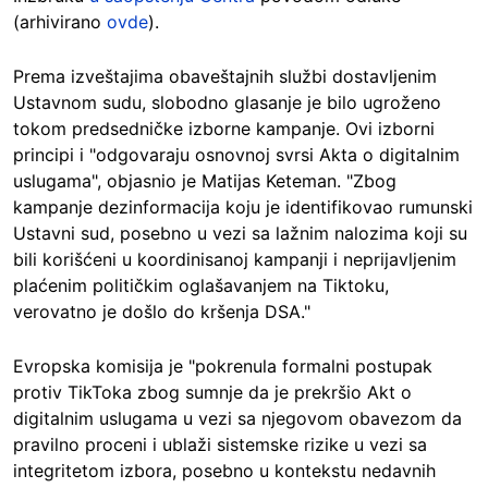
(arhivirano
ovde
).
Prema izveštajima obaveštajnih službi dostavljenim
Ustavnom sudu, slobodno glasanje je bilo ugroženo
tokom predsedničke izborne kampanje. Ovi izborni
principi i "odgovaraju osnovnoj svrsi Akta o digitalnim
uslugama", objasnio je Matijas Keteman. "Zbog
kampanje dezinformacija koju je identifikovao rumunski
Ustavni sud, posebno u vezi sa lažnim nalozima koji su
bili korišćeni u koordinisanoj kampanji i neprijavljenim
plaćenim političkim oglašavanjem na Tiktoku,
verovatno je došlo do kršenja DSA."
Evropska komisija je "pokrenula formalni postupak
protiv TikToka zbog sumnje da je prekršio Akt o
digitalnim uslugama u vezi sa njegovom obavezom da
pravilno proceni i ublaži sistemske rizike u vezi sa
integritetom izbora, posebno u kontekstu nedavnih