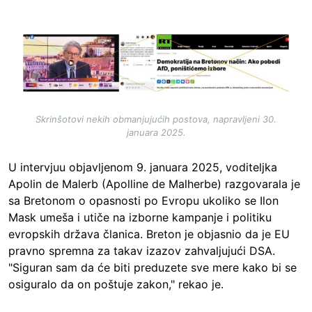
Image
Skrinšotovi nekih obmanjujućih postova, napravljeni 30.
januara 2025.
U intervjuu objavljenom 9. januara 2025, voditeljka
Apolin de Malerb (Apolline de Malherbe) razgovarala je
sa Bretonom o opasnosti po Evropu ukoliko se Ilon
Mask umeša i utiče na izborne kampanje i politiku
evropskih država članica. Breton je objasnio da je EU
pravno spremna za takav izazov zahvaljujući DSA.
"Siguran sam da će biti preduzete sve mere kako bi se
osiguralo da on poštuje zakon," rekao je.