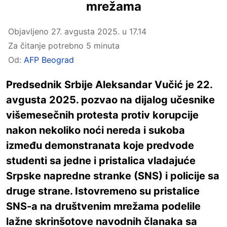
mrežama
Objavljeno
27. avgusta 2025. u 17.14
Za čitanje potrebno 5 minuta
Od:
AFP Beograd
Predsednik Srbije Aleksandar Vučić je 22.
avgusta 2025. pozvao na dijalog učesnike
višemesečnih protesta protiv korupcije
nakon nekoliko noći nereda i sukoba
između demonstranata koje predvode
studenti sa jedne i pristalica vladajuće
Srpske napredne stranke (SNS) i policije sa
druge strane. Istovremeno su pristalice
SNS-a na društvenim mrežama podelile
lažne skrinšotove navodnih članaka sa