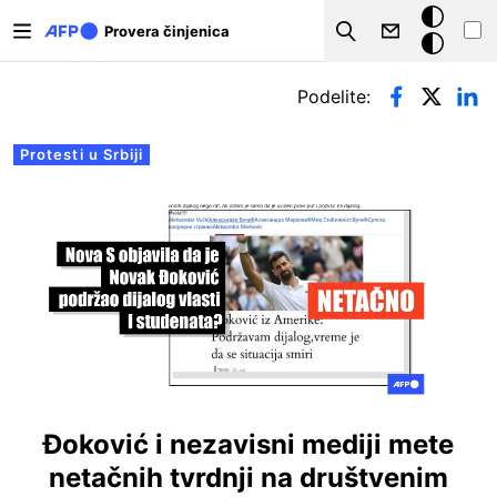
Skip to main content
Tamna
Provera činjenica
Search
pozadina
Примарни табови
Podelite:
Protesti u Srbiji
Đoković i nezavisni mediji mete
netačnih tvrdnji na društvenim