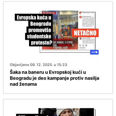
Image
Objavljeno 09. 12. 2025. u 15:23
Šaka na baneru u Evropskoj kući u
Beogradu je deo kampanje protiv nasilja
nad ženama
Image