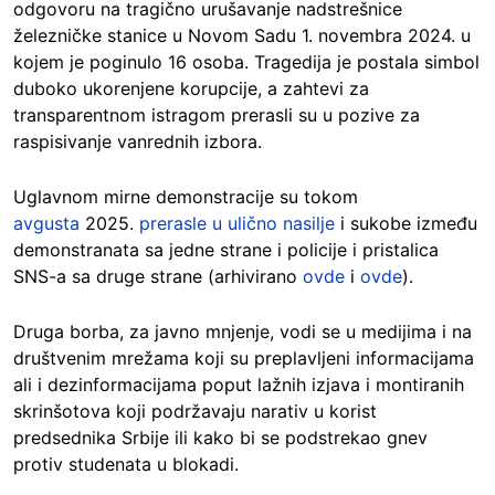
odgovoru na tragično urušavanje nadstrešnice
železničke stanice u Novom Sadu 1. novembra 2024. u
kojem je poginulo 16 osoba. Tragedija je postala simbol
duboko ukorenjene korupcije, a zahtevi za
transparentnom istragom prerasli su u pozive za
raspisivanje vanrednih izbora.
Uglavnom mirne demonstracije su tokom
avgusta
2025.
prerasle u ulično nasilje
i sukobe između
demonstranata sa jedne strane i policije i pristalica
SNS-a sa druge strane (arhivirano
ovde
i
ovde
).
Druga borba, za javno mnjenje, vodi se u medijima i na
društvenim mrežama koji su preplavljeni informacijama
ali i dezinformacijama poput lažnih izjava i montiranih
skrinšotova koji podržavaju narativ u korist
predsednika Srbije ili kako bi se podstrekao gnev
protiv studenata u blokadi.