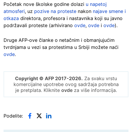
Početak nove školske godine dolazi
u napetoj
atmosferi
, uz
pozive na proteste
nakon
najave smene i
otkaza
direktora, profesora i nastavnika koji su javno
podržavali proteste (arhivirano
ovde
,
ovde
i
ovde
).
Druge AFP-ove članke o netačnim i obmanjujućim
tvrdnjama u vezi sa protestima u Srbiji možete naći
ovde
.
Copyright © AFP 2017-2026.
Za svaku vrstu
komercijalne upotrebe ovog sadržaja potrebna
je pretplata. Kliknite
ovde
za više informacija.
Podelite: