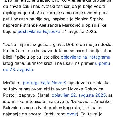
da shvati čak i nas svetski teniser, da je bolje voditi
dijalog nego rat. Ali dobro je samo da je uvideo pravi
put i pozvao na dijalog," napisala je članica Srpske
napredne stranke Aleksandra Marković u opisu slike
koju je
postavila na Fejsbuku
24. avgusta 2025.
"Došlo i njemu iz guzi.. u glavu. Dobro da mu je i došlo.
Ko može mirno da spava dok mu se narod medjusobno
bije!!!!" piše u opisu iste slike
objavljene na Instagramu
istog dana. Skrinšot kruži i na Eksu, na primer
u postu
od 23. avgusta
.
Međutim,
pretraga sajta Nove S
nije dovela do članka
sa takvim naslovom niti izjavom Novaka Đokovića.
Postoji, zapravo, članak
objavljen 22. avgusta 2025.
sa
istom slikom tenisera i naslovom: "Đoković iz Amerike:
Bukvalno smo na ivici građanskog rata, ljudima je
najmanje do sporta" (arhivirano
ovde
). Taj tekst je