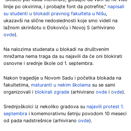
linije po okvirima, i probajte font da potrefite,"
napisali
su studenti u blokadi pravnog fakulteta u Nišu
,
ukazavši na slične nedoslednosti koje smo videli na
lažnom skrinšotu o Đokoviću i Novoj S (arhivirano
ovde
).
Na nalozima studenata u blokadi na društvenim
mrežama nema traga da su najavili da će oni blokirati
osnovne i srednje škole od 1. septembra.
Nakon tragedije u Novom Sadu i početka blokada na
fakultetima,
maturanti u nekim školama
su se sami
organizovali i
blokirali zgrade
(arhivirano
ovde
i
ovde
).
Srednjoškolci iz nekoliko gradova su
najavili protest 1.
septembra
i komemorativnu šetnju povodom 10 meseci
od pada nadstrešnice (arhivirano
ovde
).