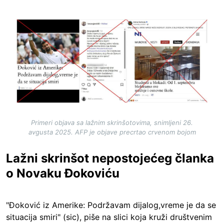
Image
Primeri objava sa lažnim skrinšotovima, snimljeni 26.
avgusta 2025. AFP je objave precrtao crvenom bojom
Lažni skrinšot nepostojećeg članka
o Novaku Đokoviću
"Đoković iz Amerike: Podržavam dijalog,vreme je da se
situacija smiri" (sic), piše na slici koja kruži društvenim