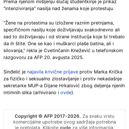
Prema njenom mišljenju slučaj studentkinje je prikaz
"intenziviranja" nasilja nad ženama koje protestuju.
"Žene na protestima su izložene raznim pretnjama,
specifičnom nasilju koje doživljavaju svakodnevno ali
sad to doživljavaju i od strane institucija koje bi trebalo
da ih štite. One se kao i muškarci plaše batina, ali i
silovanja," rekla je Cvetinčanin Knežević u telefonskom
razgovoru za AFP 20. avgusta 2025.
Sinđelić je
najavila krivične prijave
protiv Marka Krička
za fizičko i seksualno zlostavljanje i protiv nekadašnje
sekretarke MUP-a Dijane Hrkalović zbog deljenja njenih
intimnih slika (arhivirano i
ovde
).
Copyright © AFP 2017-2026.
Za svaku vrstu
komercijalne upotrebe ovog sadržaja potrebna
je pretplata. Kliknite
ovde
za više informacija.