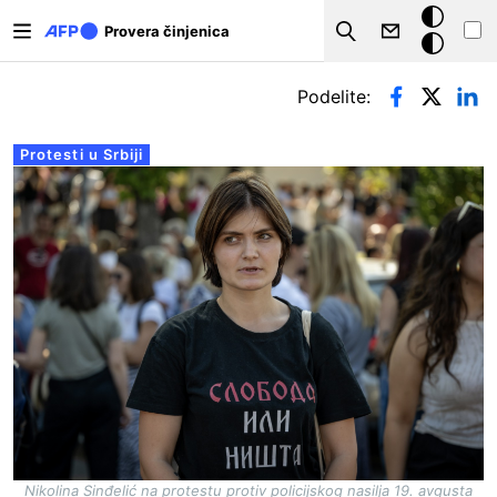
Skip to main content
Tamna
Provera činjenica
Search
pozadina
Примарни табови
Podelite:
Protesti u Srbiji
Nikolina Sinđelić na protestu protiv policijskog nasilja 19. avgusta