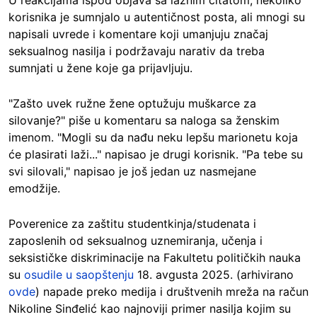
U reakcijama ispod objava sa lažnim citatom, nekoliko
korisnika je sumnjalo u autentičnost posta, ali mnogi su
napisali uvrede i komentare koji umanjuju značaj
seksualnog nasilja i podržavaju narativ da treba
sumnjati u žene koje ga prijavljuju.
"Zašto uvek ružne žene optužuju muškarce za
silovanje?" piše u komentaru sa naloga sa ženskim
imenom. "Mogli su da nađu neku lepšu marionetu koja
će plasirati laži..." napisao je drugi korisnik. "Pa tebe su
svi silovali," napisao je još jedan uz nasmejane
emodžije.
Poverenice za zaštitu studentkinja/studenata i
zaposlenih od seksualnog uznemiranja, učenja i
seksističke diskriminacije na Fakultetu političkih nauka
su
osudile u saopštenju
18. avgusta 2025. (arhivirano
ovde
) napade preko medija i društvenih mreža na račun
Nikoline Sinđelić kao najnoviji primer nasilja kojim su