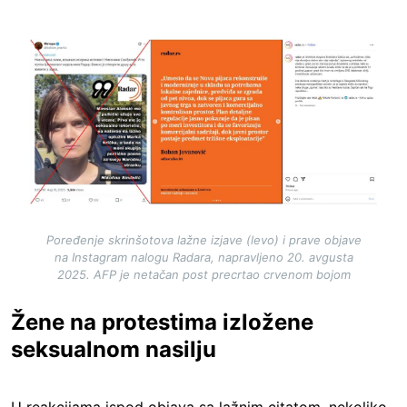
Image
Poređenje skrinšotova lažne izjave (levo) i prave objave
na Instagram nalogu Radara, napravljeno 20. avgusta
2025. AFP je netačan post precrtao crvenom bojom
Žene na protestima izložene
seksualnom nasilju