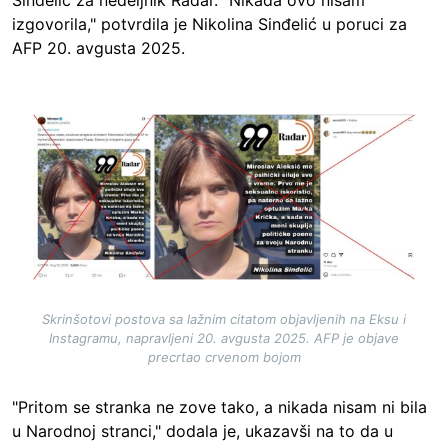
izgovorila," potvrdila je Nikolina Sinđelić u poruci za
AFP 20. avgusta 2025.
Image
Skrinšotovi postova sa lažnim citatom objavljenih na Eksu i
Instagramu, napravljeni 20. avgusta 2025. AFP je objave
precrtao crvenom bojom
"Pritom se stranka ne zove tako, a nikada nisam ni bila
u Narodnoj stranci," dodala je, ukazavši na to da u