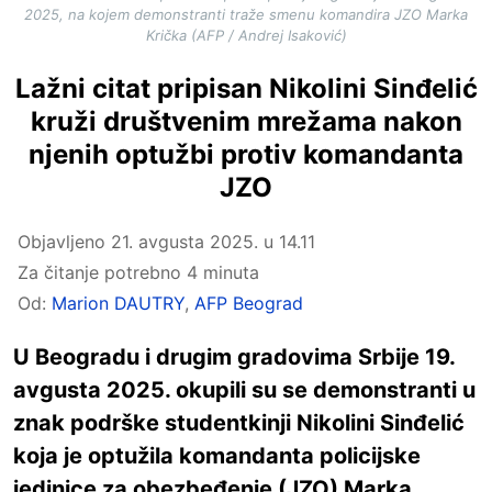
2025, na kojem demonstranti traže smenu komandira JZO Marka
Krička (AFP / Andrej Isaković)
Lažni citat pripisan Nikolini Sinđelić
kruži društvenim mrežama nakon
njenih optužbi protiv komandanta
JZO
Objavljeno
21. avgusta 2025. u 14.11
Za čitanje potrebno 4 minuta
Od:
Marion DAUTRY
,
AFP Beograd
U Beogradu i drugim gradovima Srbije 19.
avgusta 2025. okupili su se demonstranti u
znak podrške studentkinji Nikolini Sinđelić
koja je optužila komandanta policijske
jedinice za obezbeđenje (JZO) Marka