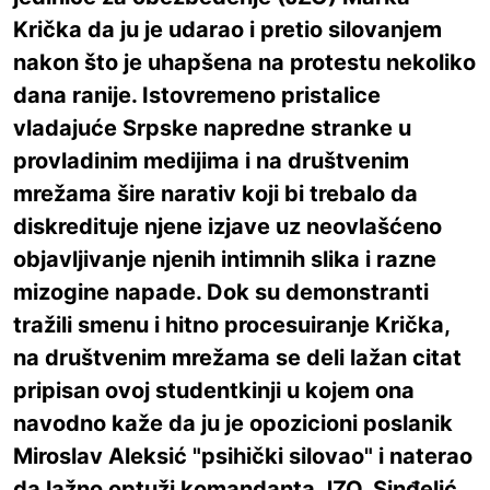
Krička da ju je udarao i pretio silovanjem
nakon što je uhapšena na protestu nekoliko
dana ranije. Istovremeno pristalice
vladajuće Srpske napredne stranke u
provladinim medijima i na društvenim
mrežama šire narativ koji bi trebalo da
diskredituje njene izjave uz neovlašćeno
objavljivanje njenih intimnih slika i razne
mizogine napade. Dok su demonstranti
tražili smenu i hitno procesuiranje Krička,
na društvenim mrežama se deli lažan citat
pripisan ovoj studentkinji u kojem ona
navodno kaže da ju je opozicioni poslanik
Miroslav Aleksić "psihički silovao" i naterao
da lažno optuži komandanta JZO. Sinđelić