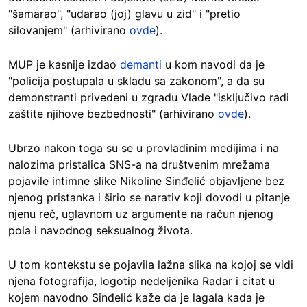
"šamarao", "udarao (joj) glavu u zid" i "pretio
silovanjem" (arhivirano
ovde
).
MUP je kasnije izdao
demanti
u kom navodi da je
"policija postupala u skladu sa zakonom", a da su
demonstranti privedeni u zgradu Vlade "isključivo radi
zaštite njihove bezbednosti" (arhivirano
ovde
).
Ubrzo nakon toga su se u provladinim medijima i na
nalozima pristalica SNS-a na društvenim mrežama
pojavile intimne slike Nikoline Sinđelić objavljene bez
njenog pristanka i širio se narativ koji dovodi u pitanje
njenu reč, uglavnom uz argumente na račun njenog
pola i navodnog seksualnog života.
U tom kontekstu se pojavila lažna slika na kojoj se vidi
njena fotografija, logotip nedeljenika Radar i citat u
kojem navodno Sinđelić kaže da je lagala kada je