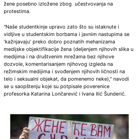
žene posebno izložene zbog učestvovanja na
protestima.
"Naše studentkinje upravo zato što su istaknute i
vidljive u studentskim borbama i javnim nastupima se
'kažnjavaju' preko dobro poznatih mehanizama
medijske objektifikacije žena (deljenjem njihovih slika u
medijima i na društvenim mrežama bez njihove
dozvole, komentarisanjem njihovog izgleda na
režimskim medijima i svođenjem njihovih ličnosti na
telo i seksualni objekat, da pomenemo neke)," navodi
se u saopštenju koje su potpisale poverenice
profesorka Katarina Lončarević i Ivana Ilić Šunderić.
Image