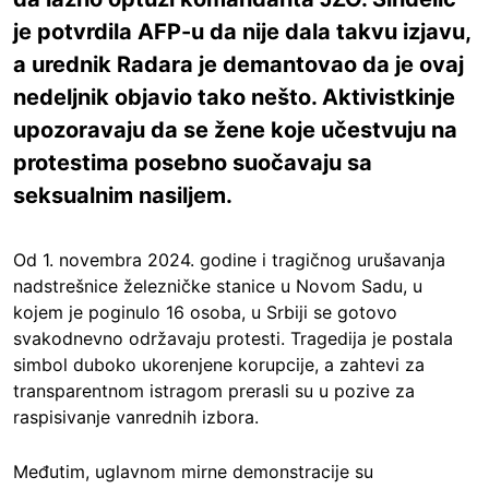
je potvrdila AFP-u da nije dala takvu izjavu,
a urednik Radara je demantovao da je ovaj
nedeljnik objavio tako nešto. Aktivistkinje
upozoravaju da se žene koje učestvuju na
protestima posebno suočavaju sa
seksualnim nasiljem.
Od 1. novembra 2024. godine i tragičnog urušavanja
nadstrešnice železničke stanice u Novom Sadu, u
kojem je poginulo 16 osoba, u Srbiji se gotovo
svakodnevno održavaju protesti. Tragedija je postala
simbol duboko ukorenjene korupcije, a zahtevi za
transparentnom istragom prerasli su u pozive za
raspisivanje vanrednih izbora.
Međutim, uglavnom mirne demonstracije su