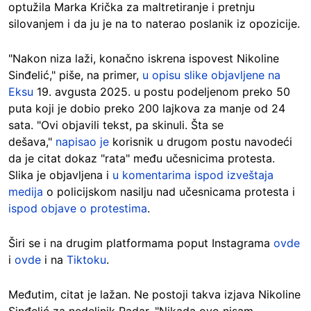
optužila Marka Krička za maltretiranje i pretnju
silovanjem i da ju je na to naterao poslanik iz opozicije.
"Nakon niza laži, konačno iskrena ispovest Nikoline
Sinđelić," piše, na primer,
u opisu slike objavljene na
Eksu
19. avgusta 2025. u postu podeljenom preko 50
puta koji je dobio preko 200 lajkova za manje od 24
sata. "Ovi objavili tekst, pa skinuli. Šta se
dešava,"
napisao je
korisnik u drugom postu navodeći
da je citat dokaz "rata" među učesnicima protesta.
Slika je objavljena i
u komentarima ispod izveštaja
medija
o policijskom nasilju nad učesnicama protesta i
ispod objave o protestima
.
Širi se i na drugim platformama poput Instagrama
ovde
i
ovde
i na
Tiktoku
.
Međutim, citat je lažan. Ne postoji takva izjava Nikoline
Sinđelić za nedeljnik Radar. "Nikada ovo nisam