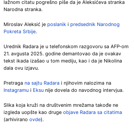
lažnom citatu pogrešno piše da je Aleksićeva stranka
Narodna stranka.
Miroslav Aleksić je
poslanik
i
predsednik Narodnog
Pokreta Srbije
.
Urednik Radara je u telefonskom razgovoru sa AFP-om
21. avgusta 2025. godine demantovao da je ovakav
tekst ikada izašao u tom mediju, kao i da je Nikolina
dala ovu izjavu.
Pretraga
na sajtu Radara
i njihovim nalozima na
Instagramu
i
Eksu
nije dovela
do navodnog intervjua.
Slika koja kruži na društvenim mrežama takođe ne
izgleda uopšte kao druge
objave Radara sa citatima
(arhivirano
ovde
).