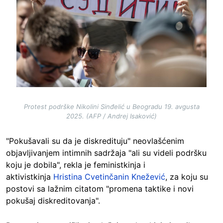
Protest podrške Nikolini Sinđelić u Beogradu 19. avgusta
2025. (AFP / Andrej Isaković)
"Pokušavali su da je diskredituju" neovlašćenim
objavljivanjem intimnih sadržaja "ali su videli podršku
koju je dobila", rekla je feministkinja i
aktivistkinja
Hristina Cvetinčanin Knežević
, za koju su
postovi sa lažnim citatom "promena taktike i novi
pokušaj diskreditovanja".