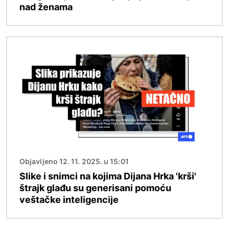
nad ženama
Image
Objavljeno 12. 11. 2025. u 15:01
Slike i snimci na kojima Dijana Hrka 'krši'
štrajk glađu su generisani pomoću
veštačke inteligencije