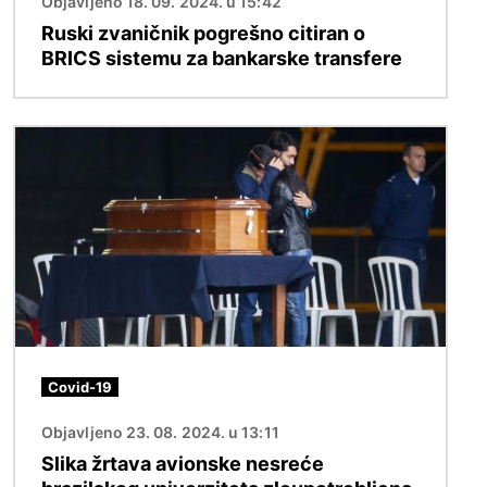
Objavljeno 18. 09. 2024. u 15:42
Ruski zvaničnik pogrešno citiran o
BRICS sistemu za bankarske transfere
Image
Covid-19
Objavljeno 23. 08. 2024. u 13:11
Slika žrtava avionske nesreće