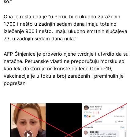
so.”
Ona je rekla i da je “u Peruu bilo ukupno zaraženih
1.700 i nešto u zadnjih sedam dana imaju totalno
izlečenje 900 i nešto. Imaju ukupno smrtnih slučajeva
73, u zadnjih sedam dana nula.”
AFP Činjenice je proverio njene tvrdnje i utvrdio da su
netačne. Peruanske vlasti ne preporučuju morsku so
kao lek, doktori je ne koriste da leče Covid-19,
vakcinacija je u toku a broj zaraženih i preminulih je
pogrešan.
Image