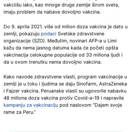
vakciišu iako, kao mnoge druge zemlje širom sveta,
imaju problem da nabave dovoljno vakcina.
Do 9. aprila 2021. više od milion doza vakcina je dato u
zemlji, pokazuju
podaci
Svetske zdravstvene
organizacije (SZO). Međutim, novinari AFP-a u Limi
kažu da nema jasnog datuma kada će početi opšta
vakcinacija celokupne populacije od 33 miliona ljudi i
da u ovom trenutku nema dovoljno vakcina.
Kako navode zdravstvene vlasti, program vakcinacije u
zemlji je u toku i ljudima se daju Sinofarm, AstraZeneka
i Fajzer vakcina. Peruanske vlasti su ugovorile nabavku
48 miliona doza vakcina protiv Covid-a-19 i napravile
kampanju za vakcinaciju
pod naslovom “Dajem svoje
rame za Peru.”