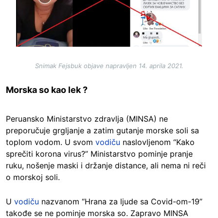
Snimak Fejsbuk objave napravljen 14. aprila 2021.
Morska so kao lek ?
Peruansko Ministarstvo zdravlja (MINSA) ne
preporučuje grgljanje a zatim gutanje morske soli sa
toplom vodom. U svom
vodiču
naslovljenom “Kako
sprečiti korona virus?” Ministarstvo pominje pranje
ruku, nošenje maski i držanje distance, ali nema ni reči
o morskoj soli.
U
vodiču
nazvanom “Hrana za ljude sa Covid-om-19”
takođe se ne pominje morska so. Zapravo MINSA