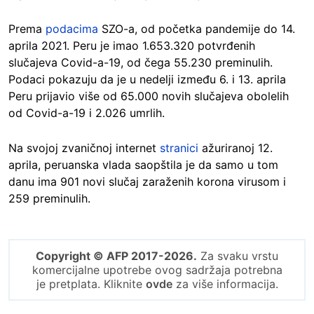
Prema
podacima
SZO-a, od početka pandemije do 14.
aprila 2021. Peru je imao 1.653.320 potvrđenih
slučajeva Covid-a-19, od čega 55.230 preminulih.
Podaci pokazuju da je u nedelji između 6. i 13. aprila
Peru prijavio više od 65.000 novih slučajeva obolelih
od Covid-a-19 i 2.026 umrlih.
Na svojoj zvaničnoj internet
stranici
ažuriranoj 12.
aprila, peruanska vlada saopštila je da samo u tom
danu ima 901 novi slučaj zaraženih korona virusom i
259 preminulih.
Copyright © AFP 2017-2026.
Za svaku vrstu
komercijalne upotrebe ovog sadržaja potrebna
je pretplata. Kliknite
ovde
za više informacija.