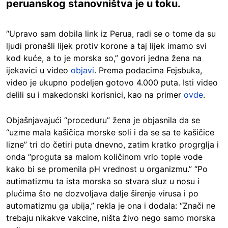
peruanskog stanovništva je u toku.
“Upravo sam dobila link iz Perua, radi se o tome da su
ljudi pronašli lijek protiv korone a taj lijek imamo svi
kod kuće, a to je morska so,” govori jedna žena na
ijekavici u video
objavi
. Prema podacima Fejsbuka,
video je ukupno podeljen gotovo 4.000 puta. Isti video
delili su i makedonski korisnici, kao na primer
ovde
.
Objašnjavajući “proceduru” žena je objasnila da se
“uzme mala kašičica morske soli i da se sa te kašičice
lizne” tri do četiri puta dnevno, zatim kratko progrglja i
onda “proguta sa malom količinom vrlo tople vode
kako bi se promenila pH vrednost u organizmu.” “Po
autimatizmu ta ista morska so stvara sluz u nosu i
plućima što ne dozvoljava dalje širenje virusa i po
automatizmu ga ubija,” rekla je ona i dodala: “Znači ne
trebaju nikakve vakcine, ništa živo nego samo morska