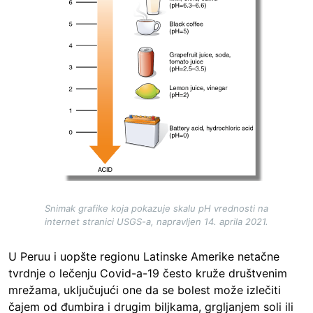
Snimak grafike koja pokazuje skalu pH vrednosti na
internet stranici USGS-a, napravljen 14. aprila 2021.
U Peruu i uopšte regionu Latinske Amerike netačne
tvrdnje o lečenju Covid-a-19 često kruže društvenim
mrežama, uključujući one da se bolest može izlečiti
čajem od đumbira i drugim biljkama, grgljanjem soli ili