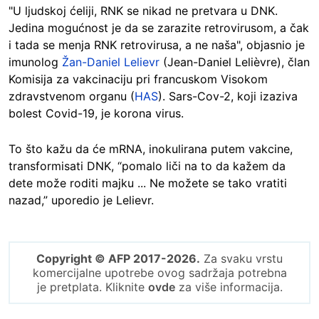
"U ljudskoj ćeliji, RNK se nikad ne pretvara u DNK.
Jedina mogućnost je da se zarazite retrovirusom, a čak
i tada se menja RNK retrovirusa, a ne naša", objasnio je
imunolog
Žan-Daniel Lelievr
(Jean-Daniel Lelièvre), član
Komisija za vakcinaciju pri francuskom Visokom
zdravstvenom organu (
HAS
). Sars-Cov-2, koji izaziva
bolest Covid-19, je korona virus.
To što kažu da će mRNA, inokulirana putem vakcine,
transformisati DNK, “pomalo liči na to da kažem da
dete može roditi majku ... Ne možete se tako vratiti
nazad,” uporedio je Lelievr.
Copyright © AFP 2017-2026.
Za svaku vrstu
komercijalne upotrebe ovog sadržaja potrebna
je pretplata. Kliknite
ovde
za više informacija.