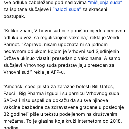
sve odluke zabeležene pod naslovima
“mišljenja suda”
za ispitane slučajeve i
“nalozi suda”
za skraćeni
postupak.
“Koliko znam, Vrhovni sud nije poništio nijednu nedavnu
odluku u vezi sa regulisanjem vakcina,” rekla je Vendi
Parmet. “Zapravo, nisam upoznata ni sa jednom
nedavnom odlukom kojom je Vrhovni sud Sjedinjenih
Država ukinuo vlastiti presedan o vakcinama. A samo
slučajevi Vrhovnog suda predstavljaju presedan za
Vrhovni sud,” rekla je AFP-u.
“Američki specijalista za zarazne bolesti Bill Gates,
Fauci i Big Pharma izgubili su parnicu Vrhovnog suda
SAD-a i nisu uspeli da dokažu da su sve njihove
vakcine bezbedne za zdravstvene građane u poslednje
32 godine!” piše u tekstu podeljenom na društvenim
mrežama. To je glasina koja kruži internetom od 2018.
godine.