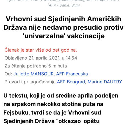
(AFP / Daniel Slim)
Vrhovni sud Sjedinjenih Američkih
Država nije nedavno presudio protiv
‘univerzalne’ vakcinacije
Članak je star više od pet godina.
Objavljeno
21. aprila 2021. u 14.54
Za čitanje potrebno 5 minuta
Od:
Juliette MANSOUR
,
AFP Francuska
Prevod i prilagođavanje
AFP Beograd
,
Marion DAUTRY
U tekstu, koji je od sredine aprila podeljen
na srpskom nekoliko stotina puta na
Fejsbuku, tvrdi se da je Vrhovni sud
Sjedinjenih Država “otkazao opštu