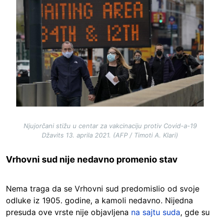
Njujorčani stižu u centar za vakcinaciju protiv Covid-a-19
Džavits 13. aprila 2021. (AFP / Timoti A. Klari)
Vrhovni sud nije nedavno promenio stav
Nema traga da se Vrhovni sud predomislio od svoje
odluke iz 1905. godine, a kamoli nedavno. Nijedna
presuda ove vrste nije objavljena
na sajtu suda
, gde su