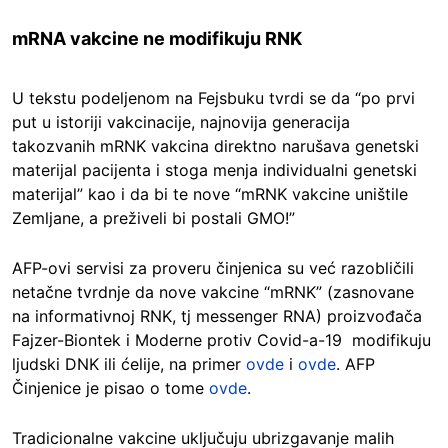
mRNA vakcine ne modifikuju RNK
U tekstu podeljenom na Fejsbuku tvrdi se da “po prvi
put u istoriji vakcinacije, najnovija generacija
takozvanih mRNK vakcina direktno narušava genetski
materijal pacijenta i stoga menja individualni genetski
materijal” kao i da bi te nove “mRNK vakcine uništile
Zemljane, a preživeli bi postali GMO!”
AFP-ovi servisi za proveru činjenica su već razobličili
netačne tvrdnje da nove vakcine “mRNK” (zasnovane
na informativnoj RNK, tj messenger RNA) proizvođača
Fajzer-Biontek i Moderne protiv Covid-a-19 modifikuju
ljudski DNK ili ćelije, na primer
ovde
i
ovde
. AFP
Činjenice je pisao o tome
ovde
.
Tradicionalne vakcine uključuju ubrizgavanje malih