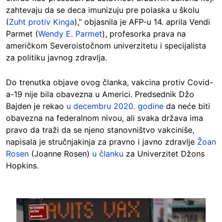
zahtevaju da se deca imunizuju pre polaska u školu
(
Zuht protiv Kinga
),” objasnila je AFP-u 14. aprila Vendi
Parmet (
Wendy E. Parmet
), profesorka prava na
američkom Severoistočnom univerzitetu i specijalista
za politiku javnog zdravlja.
Do trenutka objave ovog članka, vakcina protiv Covid-
a-19 nije bila obavezna u Americi. Predsednik Džo
Bajden je rekao
u decembru 2020. godine
da neće biti
obavezna na federalnom nivou, ali svaka država ima
pravo da traži da se njeno stanovništvo vakciniše,
napisala je stručnjakinja za pravno i javno zdravlje
Žoan
Rosen
(Joanne Rosen)
u članku
za Univerzitet Džons
Hopkins.
Image