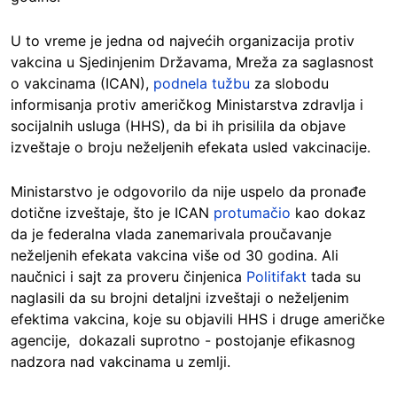
U to vreme je jedna od najvećih organizacija protiv
vakcina u Sjedinjenim Državama, Mreža za saglasnost
o vakcinama (ICAN),
podnela tužbu
za slobodu
informisanja protiv američkog Ministarstva zdravlja i
socijalnih usluga (HHS), da bi ih prisilila da objave
izveštaje o broju neželjenih efekata usled vakcinacije.
Ministarstvo je odgovorilo da nije uspelo da pronađe
dotične izveštaje, što je ICAN
protumačio
kao dokaz
da je federalna vlada zanemarivala proučavanje
neželjenih efekata vakcina više od 30 godina. Ali
naučnici i sajt za proveru činjenica
Politifakt
tada su
naglasili da su brojni detaljni izveštaji o neželjenim
efektima vakcina, koje su objavili HHS i druge američke
agencije, dokazali suprotno - postojanje efikasnog
nadzora nad vakcinama u zemlji.