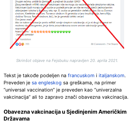
Skrinšot objave na Fejsbuku napravljen 20. aprila 2021.
Tekst je takođe podeljen na
francuskom
i
italjanskom
.
Preveden je
sa engleskog
sa greškama, na primer
“universal vaccination” je preveden kao “univerzalna
vakcinacija” ali to zapravo znači obavezna vakcinacija.
Obavezna vakcinacija u Sjedinjenim Američkim
Državama