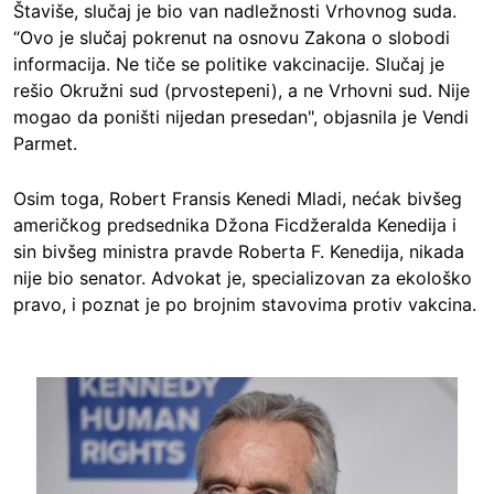
Štaviše, slučaj je bio van nadležnosti Vrhovnog suda.
“Ovo je slučaj pokrenut na osnovu Zakona o slobodi
informacija. Ne tiče se politike vakcinacije. Slučaj je
rešio Okružni sud (prvostepeni), a ne Vrhovni sud. Nije
mogao da poništi nijedan presedan", objasnila je Vendi
Parmet.
Osim toga, Robert Fransis Kenedi Mladi, nećak bivšeg
američkog predsednika Džona Ficdžeralda Kenedija i
sin bivšeg ministra pravde Roberta F. Kenedija, nikada
nije bio senator. Advokat je, specializovan za ekološko
pravo, i poznat je po brojnim stavovima protiv vakcina.
Image