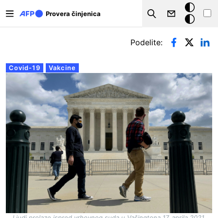
Skip to main content
Tamna
Provera činjenica
Search
pozadina
Примарни табови
Podelite:
Covid-19
Vakcine
Ljudi prolaze ispred vrhovnog suda u Vašingtona 17. aprila 2021.