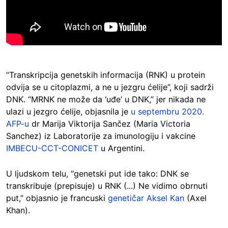
“Transkripcija genetskih informacija (RNK) u protein
odvija se u citoplazmi, a ne u jezgru ćelije”, koji sadrži
DNK. “​​MRNK ne može da ‘uđe’ u DNK,” jer nikada ne
ulazi u jezgro ćelije, objasnila je
u septembru 2020.
AFP-u
dr Marija Viktorija Sančez (Maria Victoria
Sanchez) iz Laboratorije za imunologiju i vakcine
IMBECU-CCT-CONICET
u Argentini.
U ljudskom telu, “genetski put ide tako: DNK se
transkribuje (prepisuje) u RNK (...) Ne vidimo obrnuti
put,” objasnio je francuski
genetičar Aksel Kan
(Axel
Khan).