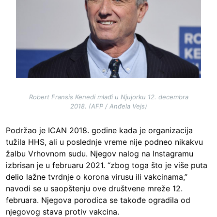
Robert Fransis Kenedi mlađi u Njujorku 12. decembra
2018. (AFP / Anđela Vejs)
Podržao je ICAN 2018. godine kada je organizacija
tužila HHS, ali u poslednje vreme nije podneo nikakvu
žalbu Vrhovnom sudu. Njegov nalog na Instagramu
izbrisan je u februaru 2021. “zbog toga što je više puta
delio lažne tvrdnje o korona virusu ili vakcinama,”
navodi se u saopštenju ove društvene mreže 12.
februara. Njegova porodica se takođe ogradila od
njegovog stava protiv vakcina.