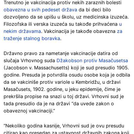
Trenutno je vakcinacija protiv nekih zaraznih bolesti
obavezna u svih pedeset država
da bi deci bilo
dozvoljeno da se upišu u školu, uz medicinska izuzeća.
Filozofska ili verska izuzeća su takođe prihvaćena
u
nekim državama
. Vakcinacija je takođe obavezna
za
traženje stalnog boravka
.
Državno pravo za nametanje vakcinacije datira od
slučaja Vrhovnog suda
Džakobson protiv Masačusetsa
(Jacobson v. Massachusetts) koji je sud presudio 1905.
godine. Presuda je potvrdila osudu osobe koja je odbila
da se vakciniše protiv variole u Kembridžu, u državi
Masačusets, 1902. godine, u jeku epidemije, čime je
prekršila propise na snazi u toj državi. Vrhovni sud je
tada presudio da je na državi “da uvede zakon o
obaveznoj vakcinaciji.”
“Nekoliko godina kasnije, Vrhovni sud je ovu presudu
citirao kao presedan za ustavnost državnih zakona koji