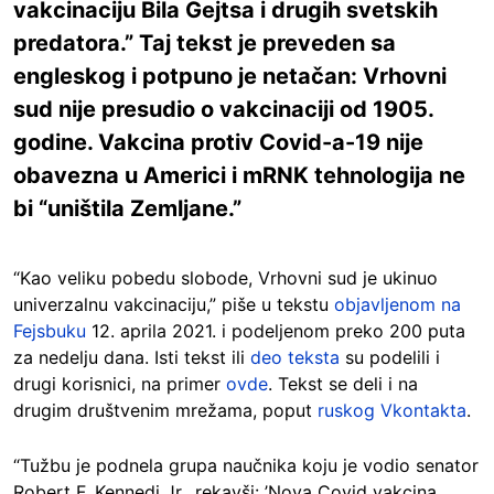
vakcinaciju Bila Gejtsa i drugih svetskih
predatora.” Taj tekst je preveden sa
engleskog i potpuno je netačan: Vrhovni
sud nije presudio o vakcinaciji od 1905.
godine. Vakcina protiv Covid-a-19 nije
obavezna u Americi i mRNK tehnologija ne
bi “uništila Zemljane.”
“Kao veliku pobedu slobode, Vrhovni sud je ukinuo
univerzalnu vakcinaciju,” piše u tekstu
objavljenom na
Fejsbuku
12. aprila 2021. i podeljenom preko 200 puta
za nedelju dana. Isti tekst ili
deo teksta
su podelili i
drugi korisnici, na primer
ovde
. Tekst se deli i na
drugim društvenim mrežama, poput
ruskog Vkontakta
.
“Tužbu je podnela grupa naučnika koju je vodio senator
Robert F. Kennedi Jr., rekavši: ’Nova Covid vakcina