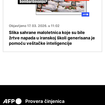
Objavljeno 17. 03. 2026. u 11:02
Slika sahrane maloletnica koje su bile
žrtve napada u iranskoj školi generisana je
pomoću veštačke inteligencije
Provera činjenica