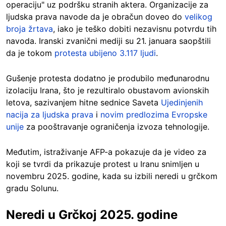
operaciju" uz podršku stranih aktera. Organizacije za
ljudska prava navode da je obračun doveo do
velikog
broja žrtava
, iako je teško dobiti nezavisnu potvrdu tih
navoda. Iranski zvanični mediji su 21. januara saopštili
da je tokom
protesta ubijeno 3.117 ljudi
.
Gušenje protesta dodatno je produbilo međunarodnu
izolaciju Irana, što je rezultiralo obustavom avionskih
letova, sazivanjem hitne sednice Saveta
Ujedinjenih
nacija za ljudska prava
i
novim predlozima Evropske
unije
za pooštravanje ograničenja izvoza tehnologije.
Međutim, istraživanje AFP-a pokazuje da je video za
koji se tvrdi da prikazuje protest u Iranu snimljen u
novembru 2025. godine, kada su izbili neredi u grčkom
gradu Solunu.
Neredi u Grčkoj 2025. godine