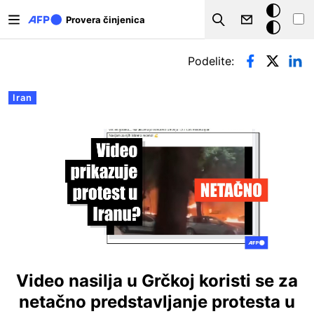
Skip to main content
Tamna
Provera činjenica
Search
pozadina
Примарни табови
Podelite:
Iran
Video nasilja u Grčkoj koristi se za
netačno predstavljanje protesta u