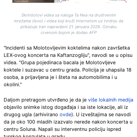
Skrinšotovi videa sa naloga Ta Nea na društvenim
mrežama (levo) i videa koji kruži internetom uz tvrdnju da
prikazuje Iran napravljeni 21. januara 2026. Oznaku
crvenom bojom je dodao AFP
"Incidenti sa Molotovljevim koktelima nakon završetka
LEX-ovog koncerta na Kaftanzogliju", navodi se u opisu
videa. "Grupa pojedinaca bacala je Molotovljeve
koktele i suzavac u centru grada. Policija je uhapsila 18
osoba, a prijavljena je i šteta na automobilima i u
okolini."
Daljom pretragom utvrđeno je da je
više lokalnih medija
objavilo snimke istog događaja i sa iste lokacije, ali iz
drugog ugla (arhivirano
ovde
). U izveštajima se navodi
da je oko 100 mladih izazvalo nerede nakon koncerta u
centru Soluna. Napali su interventnu policiju ispred
turskog konzulata u gradu.