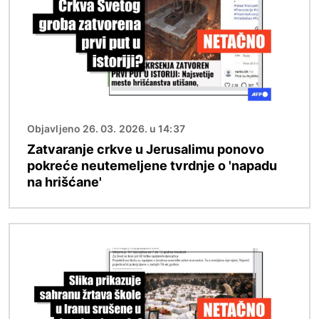
Objavljeno 26. 03. 2026. u 14:37
Zatvaranje crkve u Jerusalimu ponovo
pokreće neutemeljene tvrdnje o 'napadu
na hrišćane'
Image