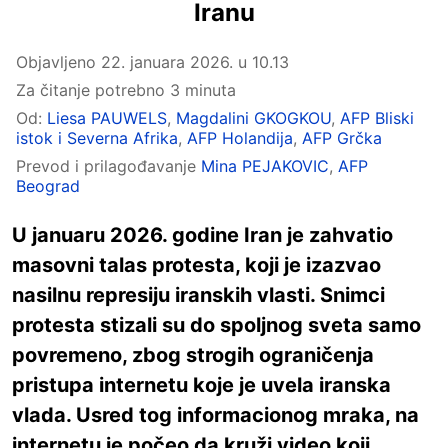
Iranu
Objavljeno
22. januara 2026. u 10.13
Za čitanje potrebno 3 minuta
Od:
Liesa PAUWELS
,
Magdalini GKOGKOU
,
AFP Bliski
istok i Severna Afrika
,
AFP Holandija
,
AFP Grčka
Prevod i prilagođavanje
Mina PEJAKOVIC
,
AFP
Beograd
U januaru 2026. godine Iran je zahvatio
masovni talas protesta, koji je izazvao
nasilnu represiju iranskih vlasti. Snimci
protesta stizali su do spoljnog sveta samo
povremeno, zbog strogih ograničenja
pristupa internetu koje je uvela iranska
vlada. Usred tog informacionog mraka, na
internetu je počeo da kruži video koji