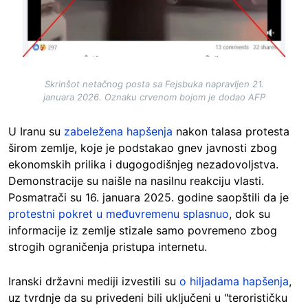
Skrinšot netačnog posta sa Fejsbuka napravljen 21.
januara 2026. Oznaku crvenom bojom je dodao AFP
U Iranu su
zabeležena hapšenja
nakon talasa protesta
širom zemlje, koje je podstakao gnev javnosti zbog
ekonomskih prilika i dugogodišnjeg nezadovoljstva.
Demonstracije su naišle na nasilnu reakciju vlasti.
Posmatrači su 16. januara 2025. godine saopštili da je
protestni pokret u međuvremenu splasnuo
, dok su
informacije iz zemlje stizale samo povremeno zbog
strogih ograničenja pristupa internetu.
Iranski državni mediji izvestili su
o hiljadama hapšenja
,
uz tvrdnje da su privedeni bili uključeni u "terorističku