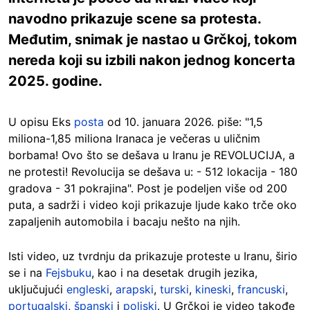
navodno prikazuje scene sa protesta.
Međutim, snimak je nastao u Grčkoj, tokom
nereda koji su izbili nakon jednog koncerta
2025. godine.
U opisu Eks
posta
od 10. januara 2026. piše: "1,5
miliona-1,85 miliona Iranaca je večeras u uličnim
borbama! Ovo što se dešava u Iranu je REVOLUCIJA, a
ne protesti! Revolucija se dešava u: - 512 lokacija - 180
gradova - 31 pokrajina". Post je podeljen više od 200
puta, a sadrži i video koji prikazuje ljude kako trče oko
zapaljenih automobila i bacaju nešto na njih.
Isti video, uz tvrdnju da prikazuje proteste u Iranu, širio
se i na
Fejsbuku
, kao i na desetak drugih jezika,
uključujući
engleski
,
arapski
,
turski
,
kineski
,
francuski
,
portugalski
,
španski
i
poljski
. U Grčkoj je video takođe