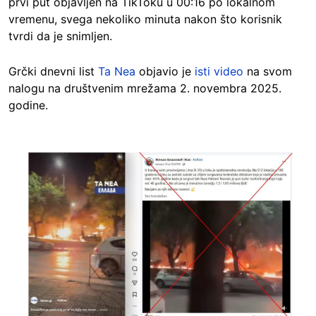
prvi put objavljen na TikToku u 00:16 po lokalnom
vremenu, svega nekoliko minuta nakon što korisnik
tvrdi da je snimljen.
Grčki dnevni list
Ta Nea
objavio je
isti video
na svom
nalogu na društvenim mrežama 2. novembra 2025.
godine.
Image