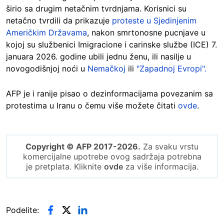
širio sa drugim netačnim tvrdnjama. Korisnici su
netačno tvrdili da prikazuje
proteste u Sjedinjenim
Američkim Državama
, nakon smrtonosne pucnjave u
kojoj su službenici Imigracione i carinske službe (ICE) 7.
januara 2026. godine ubili jednu ženu, ili nasilje u
novogodišnjoj noći u
Nemačkoj
ili
"Zapadnoj Evropi".
AFP je i ranije pisao o dezinformacijama povezanim sa
protestima u Iranu o čemu više možete čitati
ovde
.
Copyright © AFP 2017-2026.
Za svaku vrstu
komercijalne upotrebe ovog sadržaja potrebna
je pretplata. Kliknite
ovde
za više informacija.
Podelite: