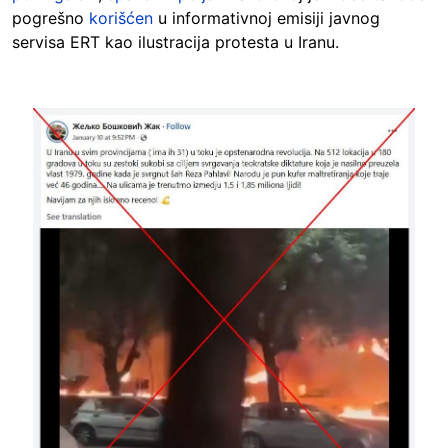
pogrešno
korišćen
u informativnoj emisiji javnog
servisa ERT kao ilustracija protesta u Iranu.
Image