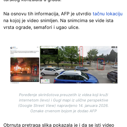
Na osnovu tih informacija, AFP je utvrdio
tačnu lokaciju
na kojoj je video snimljen. Na snimcima se vide ista
vrsta ograde, semafori i ugao ulice.
Image
Poređenje skrinšotova preuzetih iz videa koji kruži
internetom (levo) i Gugl mapi iz ulične perspektive
(Google Street View) napravljeno 14. januara 2026.
Oznake crvenom bojom je dodao AFP
Obrnuta pretraga slika pokazala je i da se isti video