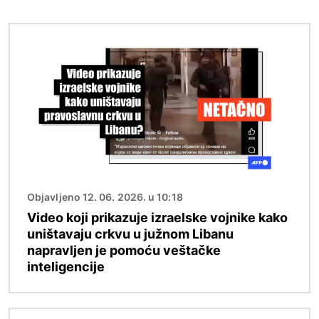
Image
Objavljeno 12. 06. 2026. u 10:18
Video koji prikazuje izraelske vojnike kako
uništavaju crkvu u južnom Libanu
napravljen je pomoću veštačke
inteligencije
Image