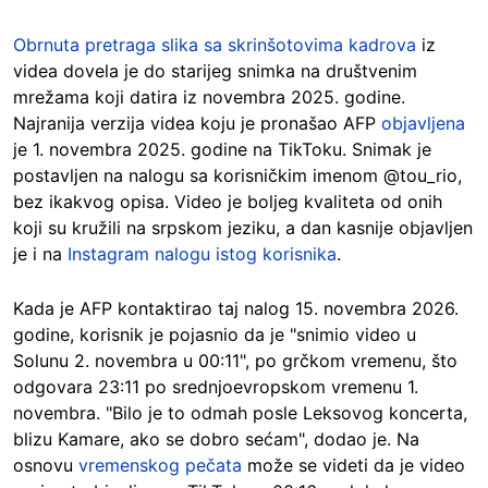
Obrnuta pretraga slika sa skrinšotovima kadrova
iz
videa dovela je do starijeg snimka na društvenim
mrežama koji datira iz novembra 2025. godine.
Najranija verzija videa koju je pronašao AFP
objavljena
je 1. novembra 2025. godine na TikToku. Snimak je
postavljen na nalogu sa korisničkim imenom @tou_rio,
bez ikakvog opisa. Video je boljeg kvaliteta od onih
koji su kružili na srpskom jeziku, a dan kasnije objavljen
je i na
Instagram nalogu istog korisnika
.
Kada je AFP kontaktirao taj nalog 15. novembra 2026.
godine, korisnik je pojasnio da je "snimio video u
Solunu 2. novembra u 00:11", po grčkom vremenu, što
odgovara 23:11 po srednjoevropskom vremenu 1.
novembra. "Bilo je to odmah posle Leksovog koncerta,
blizu Kamare, ako se dobro sećam", dodao je. Na
osnovu
vremenskog pečata
može se videti da je video