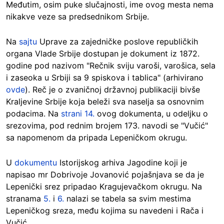
Međutim, osim puke slučajnosti, ime ovog mesta nema
nikakve veze sa predsednikom Srbije.
Na
sajtu
Uprave za zajedničke poslove republičkih
organa Vlade Srbije dostupan je dokument iz 1872.
godine pod nazivom "Rečnik sviju varoši, varošica, sela
i zaseoka u Srbiji sa 9 spiskova i tablica" (arhivirano
ovde
). Reč je o zvaničnoj državnoj publikaciji bivše
Kraljevine Srbije koja beleži sva naselja sa osnovnim
podacima. Na
strani 14.
ovog dokumenta, u odeljku o
srezovima, pod rednim brojem 173. navodi se "Vučić"
sa napomenom da pripada Lepeničkom okrugu.
U
dokumentu
Istorijskog arhiva Jagodine koji je
napisao mr Dobrivoje Jovanović pojašnjava se da je
Lepenički srez pripadao Kragujevačkom okrugu. Na
stranama
5.
i
6.
nalazi se tabela sa svim mestima
Lepeničkog sreza, među kojima su navedeni i Rača i
Vučić.