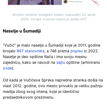
Skrinšot netačne Instagram objave, napravljen 23. aprila
2026. Oznake crvenom bojom je dodao AFP
Naselje u Šumadiji
"Vučić" je malo naselje u Šumadiji koje je 2011. godine
brojalo
867
stanovnika
, a 746 prema
popisu
iz 2022.
Naselje je deo opštine Rača i ima svoju mesnu
zajednicu, kako se navodi na
sajtu
opštine (arhivirano
ovde
).
Od kada je Vučićeva Sprska napredna stranka došla na
vlast 2012. godine, ovo mesto privuklo je veliku pažnju
medija zbog svog imena, koje je identično
predsednikovom prezimenu.