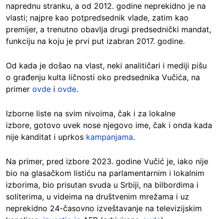
naprednu stranku, a od 2012. godine neprekidno je na
vlasti; najpre kao potpredsednik vlade, zatim kao
premijer, a trenutno obavlja drugi predsednički mandat,
funkciju na koju je prvi put izabran 2017. godine.
Od kada je došao na vlast, neki analitičari i mediji pišu
o građenju kulta ličnosti oko predsednika Vučića, na
primer
ovde
i
ovde
.
Izborne liste na svim nivoima, čak i za lokalne
izbore, gotovo uvek nose njegovo ime, čak i onda kada
nije kanditat i uprkos
kampanjama
.
Na primer, pred izbore 2023. godine Vučić je, iako nije
bio na glasačkom listiću na parlamentarnim i lokalnim
izborima, bio prisutan svuda u Srbiji, na bilbordima i
soliterima, u videima na društvenim mrežama i uz
neprekidno 24-časovno izveštavanje na televizijskim