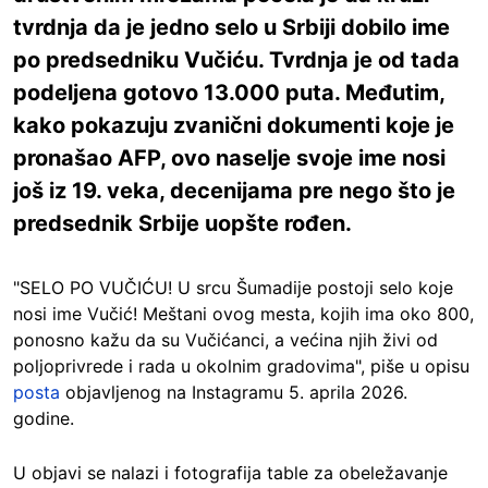
tvrdnja da je jedno selo u Srbiji dobilo ime
po predsedniku Vučiću. Tvrdnja je od tada
podeljena gotovo 13.000 puta. Međutim,
kako pokazuju zvanični dokumenti koje je
pronašao AFP, ovo naselje svoje ime nosi
još iz 19. veka, decenijama pre nego što je
predsednik Srbije uopšte rođen.
"SELO PO VUČIĆU! U srcu Šumadije postoji selo koje
nosi ime Vučić! Meštani ovog mesta, kojih ima oko 800,
ponosno kažu da su Vučićanci, a većina njih živi od
poljoprivrede i rada u okolnim gradovima", piše u opisu
posta
objavljenog na Instagramu 5. aprila 2026.
godine.
U objavi se nalazi i fotografija table za obeležavanje