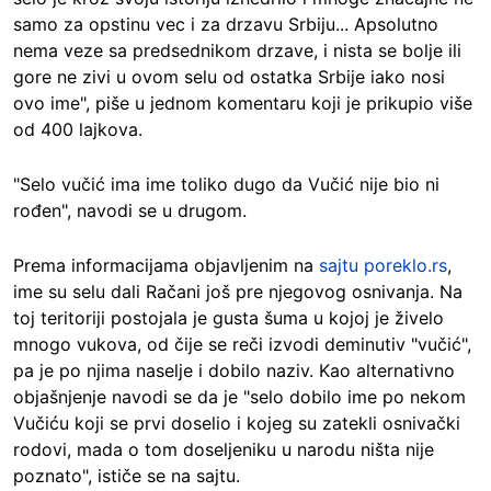
samo za opstinu vec i za drzavu Srbiju... Apsolutno
nema veze sa predsednikom drzave, i nista se bolje ili
gore ne zivi u ovom selu od ostatka Srbije iako nosi
ovo ime", piše u jednom komentaru koji je prikupio više
od 400 lajkova.
"Selo vučić ima ime toliko dugo da Vučić nije bio ni
rođen", navodi se u drugom.
Prema informacijama objavljenim na
sajtu poreklo.rs
,
ime su selu dali Račani još pre njegovog osnivanja. Na
toj teritoriji postojala je gusta šuma u kojoj je živelo
mnogo vukova, od čije se reči izvodi deminutiv "vučić",
pa je po njima naselje i dobilo naziv. Kao alternativno
objašnjenje navodi se da je "selo dobilo ime po nekom
Vučiću koji se prvi doselio i kojeg su zatekli osnivački
rodovi, mada o tom doseljeniku u narodu ništa nije
poznato", ističe se na sajtu.