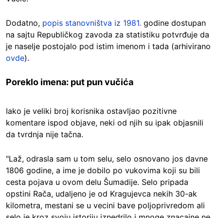
Dodatno,
popis stanovništva iz 1981.
godine dostupan
na sajtu Republičkog zavoda za statistiku potvrđuje da
je naselje postojalo pod istim imenom i tada (arhivirano
ovde
).
Poreklo imena: put pun vučića
Iako je veliki broj korisnika ostavljao pozitivne
komentare ispod objave, neki od njih su ipak objasnili
da tvrdnja nije tačna.
"Laž, odrasla sam u tom selu, selo osnovano jos davne
1806 godine, a ime je dobilo po vukovima koji su bili
cesta pojava u ovom delu Šumadije. Selo pripada
opstini Rača, udaljeno je od Kragujevca nekih 30-ak
kilometra, mestani se u vecini bave poljoprivredom ali
selo je kroz svoju istoriju iznedrilo i mnoge znacajne ne