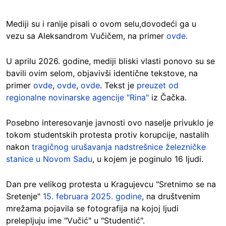
Mediji su i ranije pisali o ovom selu,dovodeći ga u
vezu sa Aleksandrom Vučičem, na primer
ovde.
U aprilu 2026. godine, mediji bliski vlasti ponovo su se
bavili ovim selom, objavivši identične tekstove, na
primer
ovde
,
ovde
,
ovde
. Tekst je
preuzet od
regionalne novinarske agencije "Rina"
iz Čačka.
Posebno interesovanje javnosti ovo naselje privuklo je
tokom studentskih protesta protiv korupcije, nastalih
nakon
tragičnog urušavanja nadstrešnice železničke
stanice u Novom Sadu
, u kojem je poginulo 16 ljudi.
Dan pre velikog protesta u Kragujevcu "Sretnimo se na
Sretenje"
15. februara 2025. godine
, na društvenim
mrežama pojavila se fotografija na kojoj ljudi
prelepljuju ime "Vučić" u "Studentić".