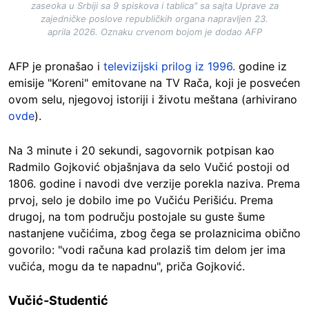
zaseoka u Srbiji sa 9 spiskova i tablica" sa sajta Uprave za
zajedničke poslove republičkih organa napravljen 23.
aprila 2026. Oznaku crvenom bojom je dodao AFP
AFP je pronašao i
televizijski prilog iz 1996.
godine iz
emisije "Koreni" emitovane na TV Rača, koji je posvećen
ovom selu, njegovoj istoriji i životu meštana (arhivirano
ovde
).
Na 3 minute i 20 sekundi, sagovornik potpisan kao
Radmilo Gojković objašnjava da selo Vučić postoji od
1806. godine i navodi dve verzije porekla naziva. Prema
prvoj, selo je dobilo ime po Vučiću Perišiću. Prema
drugoj, na tom području postojale su guste šume
nastanjene vučićima, zbog čega se prolaznicima obično
govorilo: "vodi računa kad prolaziš tim delom jer ima
vučića, mogu da te napadnu", priča Gojković.
Vučić-Studentić