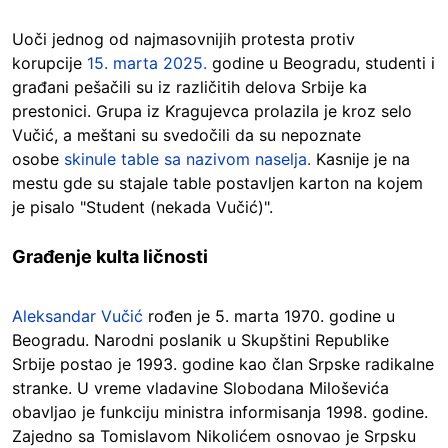
Uoči jednog od najmasovnijih protesta protiv
korupcije
15. marta 2025.
godine u Beogradu, studenti i
građani pešačili su iz različitih delova Srbije ka
prestonici. Grupa iz Kragujevca prolazila je kroz selo
Vučić, a meštani su svedočili da su nepoznate
osobe
skinule table sa nazivom naselja.
Kasnije je na
mestu gde su stajale table postavljen karton na kojem
je pisalo "Student (nekada Vučić)".
Građenje kulta ličnosti
Aleksandar Vučić
rođen je 5. marta 1970. godine u
Beogradu. Narodni poslanik u Skupštini Republike
Srbije postao je 1993. godine kao član Srpske radikalne
stranke. U vreme vladavine Slobodana Miloševića
obavljao je funkciju ministra informisanja 1998. godine.
Zajedno sa Tomislavom Nikolićem osnovao je Srpsku