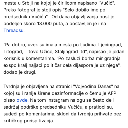
mesta u Srbiji na kojoj je ćirilicom napisano "Vučić".
Preko fotografije stoji opis "Selo dobilo ime po
predsedniku Vučiću". Od dana objavljivanja post je
podeljen skoro 13.000 puta, a postavljen je i na
Threadsu
.
"Pa dobro, uvek su imala mesta po ljudima. Ljeningrad,
Titograd, Titovo Užice, Staljingrad itd", napisao je jedan
korisnik u komentarima. "Po zasluzi borba mir gradnja
exspo kralj najjaci političar cela dijaspora je uz njega",
dodao je drugi.
Tvrdnja je objavljena na stranici "Vojvodina Danas" na
kojoj su i ranije širene dezinformacije o čemu je AFP
pisao
ovde
. Na tom Instagram nalogu se često deli
sadržaj podrške predsedniku Vučiću, a pratioci su,
sudeći po komentarima, skloni da tvrdnju prihvate bez
kritičkog preispitivanja.