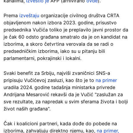
kanalima,
izvestio je
AFP (arhivirano
ovde
).
Prema
izveštaju
organizacije civilnog društva CRTA
objavljenom nakon izbora 2023. godine, prisustvo
predsednika Vučića toliko je preplavilo javni prostor da
je čak 60 odsto građana smatralo da je on kandidat na
izborima, a skoro četvrtina verovala da se radi o
predsedničkim izborima, iako su u pitanju bili
parlamentarni, pokrajinski i lokalni.
Svaki benefit za Srbiju, najviši zvaničnici SNS-a
pripisuju Vučićevoj zasluzi, kao što je to
na primer
uradila 2024. godine tadašnja ministarka privrede
Andrijana Mesarović rekavši da je Vučić "zaslužan za
sve rezultate, za napredak u svim sferama života i bolji
život naših građana".
Čak i koalicioni partneri, kada dođe do pobede na
izborima, zahvaljuju direktno njemu, kao,
na primer,