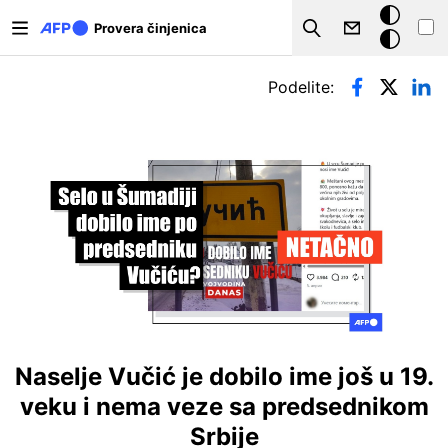
Skip to main content
Tamna
Provera činjenica
Search
pozadina
Примарни табови
Podelite:
Naselje Vučić je dobilo ime još u 19.
veku i nema veze sa predsednikom
Srbije