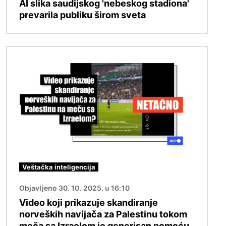
AI slika saudijskog 'nebeskog stadiona'
prevarila publiku širom sveta
Image
Veštačka inteligencija
Objavljeno 30. 10. 2025. u 16:10
Video koji prikazuje skandiranje
norveških navijača za Palestinu tokom
meča sa Izraelom je generisan pomoću