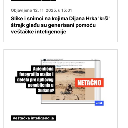
Objavljeno 12. 11. 2025. u 15:01
Slike i snimci na kojima Dijana Hrka 'krši'
štrajk glađu su generisani pomoću
veštačke inteligencije
Image
Veštačka inteligencija