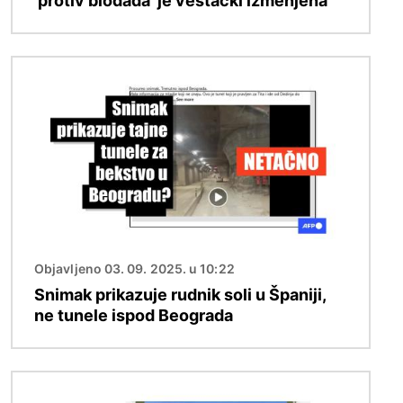
'protiv blodada' je veštački izmenjena
Image
Objavljeno 03. 09. 2025. u 10:22
Snimak prikazuje rudnik soli u Španiji,
ne tunele ispod Beograda
Image