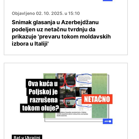
Objavljeno 02. 10. 2025. u 15:10
Snimak glasanja u Azerbejdžanu
podeljen uz netačnu tvrdnju da
prikazuje 'prevaru tokom moldavskih
izbora u Italiji'
Image
Rat u Ukrajini