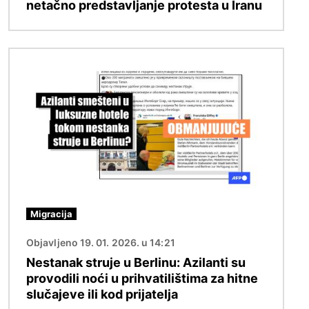
netačno predstavljanje protesta u Iranu
Image
Migracija
Objavljeno 19. 01. 2026. u 14:21
Nestanak struje u Berlinu: Azilanti su
provodili noći u prihvatilištima za hitne
slučajeve ili kod prijatelja