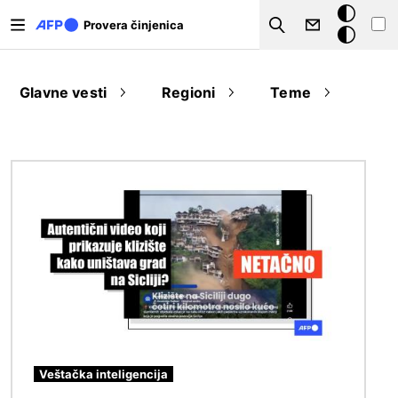
Skip to main content
Tamna
Provera činjenica
Search
pozadina
Glavne vesti
Regioni
Teme
Image
Veštačka inteligencija