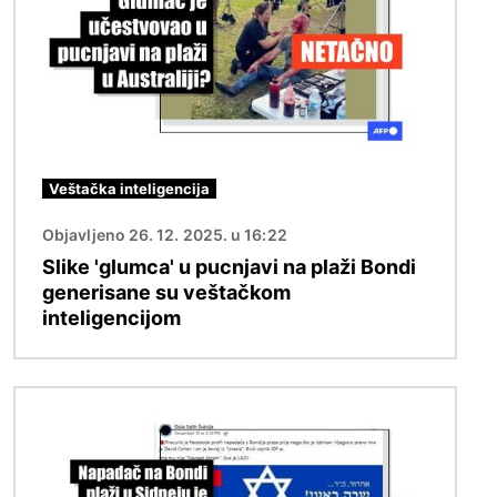
Veštačka inteligencija
Objavljeno 26. 12. 2025. u 16:22
Slike 'glumca' u pucnjavi na plaži Bondi
generisane su veštačkom
inteligencijom
Image