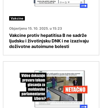
Vakcine
Objavljeno 15. 10. 2025. u 15:23
Vakcine protiv hepatitisa B ne sadrže
ljudsku i životinjsku DNK i ne izazivaju
doživotne autoimune bolesti
Image