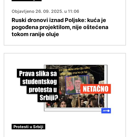
Objavljeno 26. 09. 2025. u 11:06
Ruski dronovi iznad Poljske: kuća je
pogođena projektilom, nije oštećena
tokom ranije oluje
Image
Protesti u Srbiji