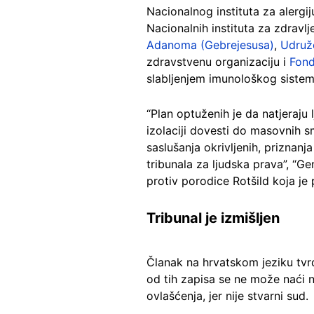
Nacionalnog instituta za alergij
Nacionalnih instituta za zdravlj
Adanoma (Gebrejesusa)
,
Udruže
zdravstvenu organizaciju i
Fond
slabljenjem imunološkog sistema
“Plan optuženih je da natjeraju
izolaciji dovesti do masovnih s
saslušanja okrivljenih, priznan
tribunala za ljudska prava”, “G
protiv porodice Rotšild koja j
Tribunal je izmišljen
Članak na hrvatskom jeziku tvrdi
od tih zapisa se ne može naći 
ovlašćenja, jer nije stvarni sud.