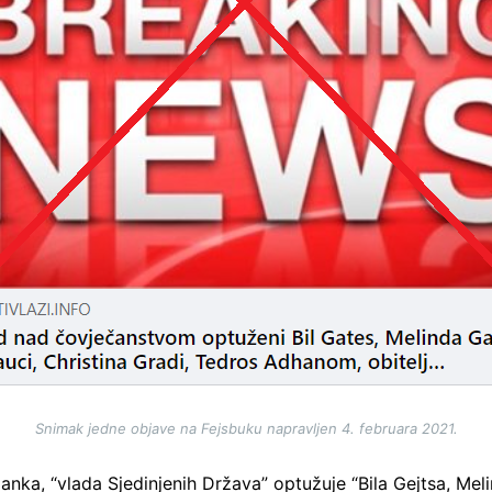
Snimak jedne objave na Fejsbuku napravljen 4. februara 2021.
ka, “vlada Sjedinjenih Država” optužuje “Bila Gejtsa, Meli