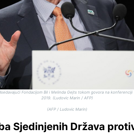
edsedavajući Fondacijom Bil i Melinda Gejts tokom govora na konferencij
2019. (Ludovic Marin / AFP)
(AFP / Ludovic Marin)
ba Sjedinjenih Država protiv