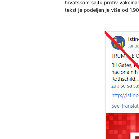
hrvatskom sajtu protiv vakcina
tekst je podeljen je više od 1.9
Image