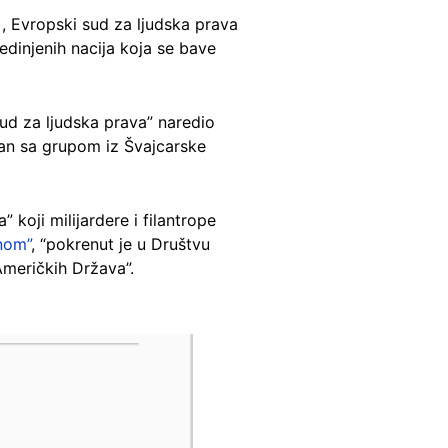
), Evropski sud za ljudska prava
jedinjenih nacija koja se bave
sud za ljudska prava” naredio
ezan sa grupom iz Švajcarske
koji milijardere i filantrope
nom”
, “pokrenut je u Društvu
Američkih Država”.