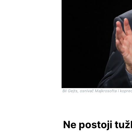
Bil Gejts, osnivač Majkrosofta i kopr
Ne postoji tuž