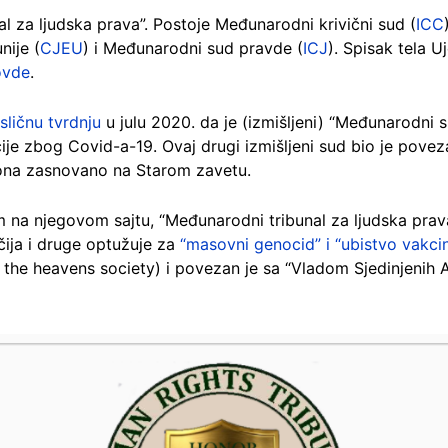
l za ljudska prava”. Postoje Međunarodni krivični sud (
ICC
nije (
CJEU
) i Međunarodni sud pravde (
ICJ
). Spisak tela U
ovde
.
sličnu tvrdnju
u julu 2020. da je (izmišljeni) “Međunarodni 
acije zbog Covid-a-19. Ovaj drugi izmišljeni sud bio je pov
ona zasnovano na Starom zavetu.
a njegovom sajtu, “Međunarodni tribunal za ljudska prava” 
učija i druge optužuje za
“masovni genocid” i “ubistvo vakci
 the heavens society) i povezan je sa “Vladom Sjedinjenih 