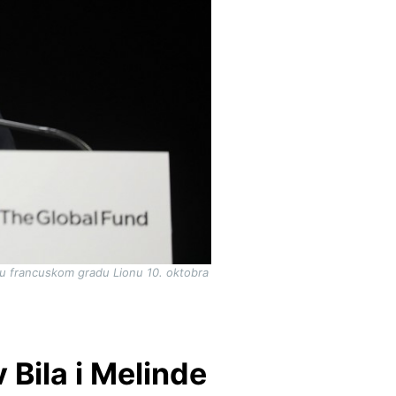
i u francuskom gradu Lionu 10. oktobra
 Bila i Melinde