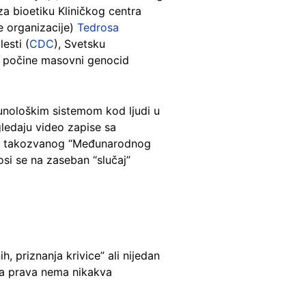
 za bioetiku Kliničkog centra
e organizacije)
Tedrosa
esti (
CDC
), Svetsku
a počine masovni genocid
imunološkim sistemom kod ljudi u
gledaju video zapise sa
tova takozvanog “Međunarodnog
osi se na zaseban “slučaj”
, priznanja krivice” ali nijedan
ska prava nema nikakva