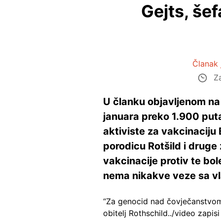
Gejts, šef
Članak 
Za
U članku objavljenom na
januara preko 1.900 puta
aktiviste za vakcinaciju 
porodicu Rotšild i druge
vakcinacije protiv te bol
nema nikakve veze sa vl
“Za genocid nad čovječanstvom 
obitelj Rothschild../video zapisi