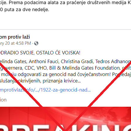
cije. Prema podacima alata za praćenje društvenih medija 
00 puta za dve nedelje.