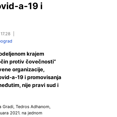
ovid-a-19 i
 17.28
eograd
podeljenom krajem
očin protiv čovečnosti”
vene organizacije,
ovid-a-19 i promovisanja
eđutim, nije pravi sud i
na Gradi, Tedros Adhanom,
nuara 2021. na jednom