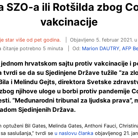
a SZO-a ili Rotšilda zbog C
vakcinacije
je star više od pet godina.
Objavljeno
5. februar 2021. u
 čitanje potrebno 5 minuta
Od:
Marion DAUTRY
,
AFP B
 jednom hrvatskom sajtu protiv vakcinacije i 
 tvrdi se da su Sjedinjene Države tužile “za zl
Bila i Melindu Gejts, direktora Svetske zdravst
 zbog njihove uloge u borbi protiv pandemije C
esti. “Međunarodni tribunal za ljudska prava”, m
adom Sjedinjenih Država.
optuženi Bil Gates, Melinda Gates, Anthoni Fauci, Christi
 sa saslušanja,” tvrdi se
u naslovu članka
objavljenog 21. ja