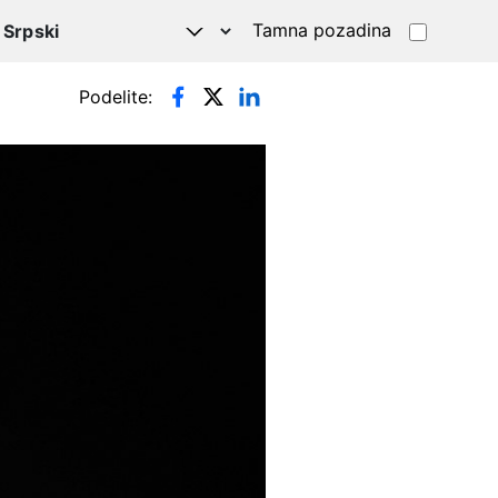
Tamna pozadina
Podelite: