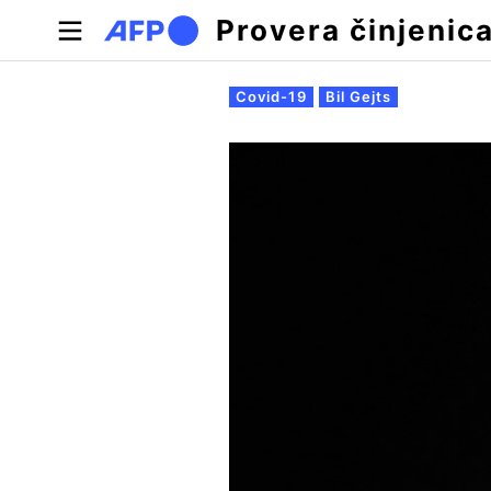
Skip to main content
Provera činjenic
Примарни табови
Covid-19
Bil Gejts