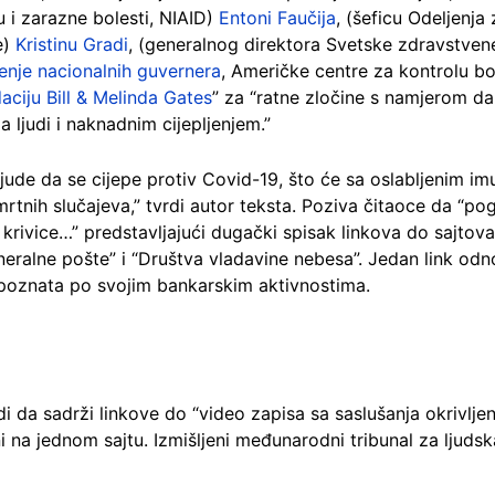
u i zarazne bolesti, NIAID)
Entoni Faučija
, (šeficu Odeljenja
e)
Kristinu Gradi
, (generalnog direktora Svetske zdravstven
nje nacionalnih guvernera
, Američke centre za kontrolu bol
aciju Bill & Melinda Gates
” za “ratne zločine s namjerom d
 ljudi i naknadnim cijepljenjem.”
 ljude da se cijepe protiv Covid-19, što će sa oslabljenim 
mrtnih slučajeva,” tvrdi autor teksta. Poziva čitaoce da “po
ja krivice…” predstavljajući dugački spisak linkova do saj
eneralne pošte” i “Društva vladavine nebesa”. Jedan link odn
e poznata po svojim bankarskim aktivnostima.
 da sadrži linkove do “video zapisa sa saslušanja okrivljenih
ni na jednom sajtu. Izmišljeni međunarodni tribunal za ljud