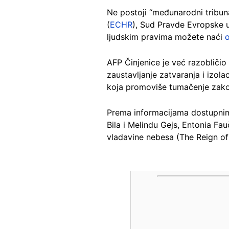
Ne postoji “međunarodni tribuna
(
ECHR
), Sud Pravde Evropske u
ljudskim pravima možete naći
AFP Činjenice je već razobličio
zaustavljanje zatvaranja i izol
koja promoviše tumačenje zak
Prema informacijama dostupnim n
Bila i Melindu Gejs, Entonia Fa
vladavine nebesa (The Reign of
Image