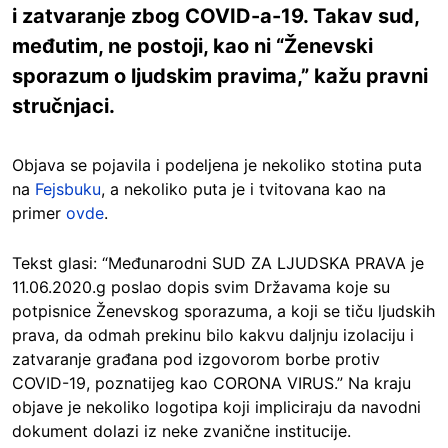
i zatvaranje zbog COVID-a-19. Takav sud,
međutim, ne postoji, kao ni “Ženevski
sporazum o ljudskim pravima,” kažu pravni
stručnjaci.
Objava se pojavila i podeljena je nekoliko stotina puta
na
Fejsbuku
, a nekoliko puta je i tvitovana kao na
primer
ovde
.
Tekst glasi: “Međunarodni SUD ZA LJUDSKA PRAVA je
11.06.2020.g poslao dopis svim Državama koje su
potpisnice Ženevskog sporazuma, a koji se tiču ljudskih
prava, da odmah prekinu bilo kakvu daljnju izolaciju i
zatvaranje građana pod izgovorom borbe protiv
COVID-19, poznatijeg kao CORONA VIRUS.” Na kraju
objave je nekoliko logotipa koji impliciraju da navodni
dokument dolazi iz neke zvanične institucije.