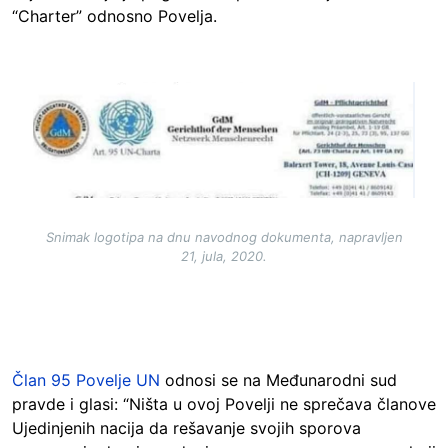
“Charter” odnosno Povelja.
Image
Snimak logotipa na dnu navodnog dokumenta, napravljen
21, jula, 2020.
Član 95 Povelje UN
odnosi se na Međunarodni sud
pravde i glasi: “Ništa u ovoj Povelji ne sprečava članove
Ujedinjenih nacija da rešavanje svojih sporova