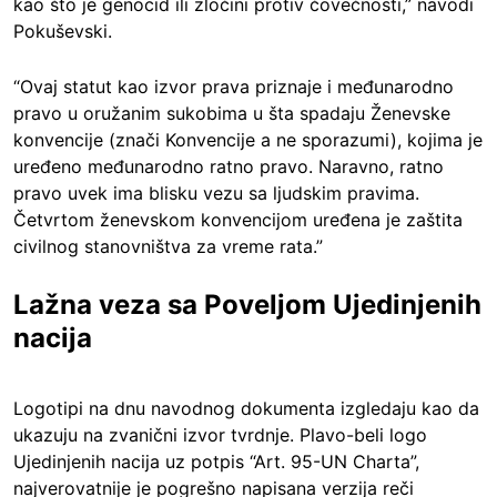
kao što je genocid ili zločini protiv čovečnosti,” navodi
Pokuševski.
“Ovaj statut kao izvor prava priznaje i međunarodno
pravo u oružanim sukobima u šta spadaju Ženevske
konvencije (znači Konvencije a ne sporazumi), kojima je
uređeno međunarodno ratno pravo. Naravno, ratno
pravo uvek ima blisku vezu sa ljudskim pravima.
Četvrtom ženevskom konvencijom uređena je zaštita
civilnog stanovništva za vreme rata.”
Lažna veza sa Poveljom Ujedinjenih
nacija
Logotipi na dnu navodnog dokumenta izgledaju kao da
ukazuju na zvanični izvor tvrdnje. Plavo-beli logo
Ujedinjenih nacija uz potpis “Art. 95-UN Charta”,
najverovatnije je pogrešno napisana verzija reči