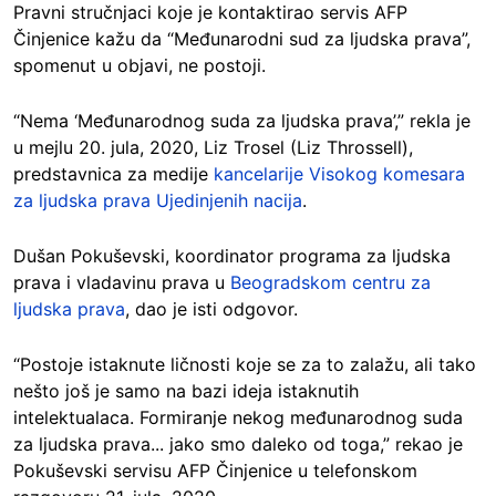
Pravni stručnjaci koje je kontaktirao servis AFP
Činjenice kažu da “Međunarodni sud za ljudska prava”,
spomenut u objavi, ne postoji.
“Nema ‘Međunarodnog suda za ljudska prava’,” rekla je
u mejlu 20. jula, 2020, Liz Trosel (Liz Throssell),
predstavnica za medije
kancelarije Visokog komesara
za ljudska prava Ujedinjenih nacija
.
Dušan Pokuševski, koordinator programa za ljudska
prava i vladavinu prava u
Beogradskom centru za
ljudska prava
, dao je isti odgovor.
“Postoje istaknute ličnosti koje se za to zalažu, ali tako
nešto još je samo na bazi ideja istaknutih
intelektualaca. Formiranje nekog međunarodnog suda
za ljudska prava... jako smo daleko od toga,” rekao je
Pokuševski servisu AFP Činjenice u telefonskom