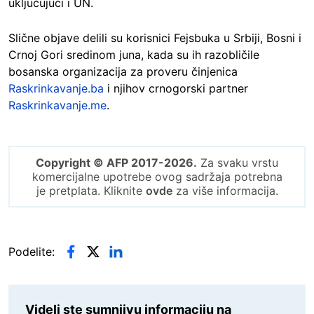
uključujući i UN.
Slične objave delili su korisnici Fejsbuka u Srbiji, Bosni i
Crnoj Gori sredinom juna, kada su ih razobličile
bosanska organizacija za proveru činjenica
Raskrinkavanje.ba
i njihov crnogorski partner
Raskrinkavanje.me
.
Copyright © AFP 2017-2026.
Za svaku vrstu
komercijalne upotrebe ovog sadržaja potrebna
je pretplata. Kliknite
ovde
za više informacija.
Podelite:
Videli ste sumnjivu informaciju na