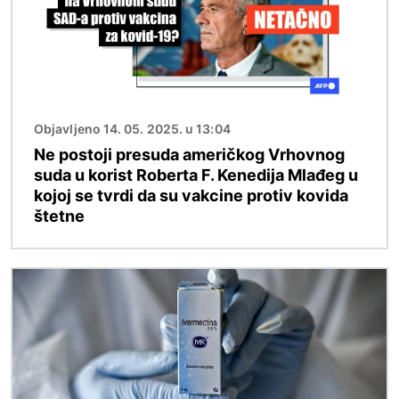
Objavljeno 14. 05. 2025. u 13:04
Ne postoji presuda američkog Vrhovnog
suda u korist Roberta F. Kenedija Mlađeg u
kojoj se tvrdi da su vakcine protiv kovida
štetne
Image