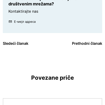
društvenim mrežama?
Kontaktirajte nas
Е-мејл адреса
Sledeći članak
Prethodni članak
Povezane priče
Image