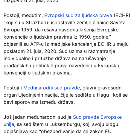
razgovoru 21. jula, 2020.
Postoji, međutim,
Evropski sud za ljudska prava
(ECHR)
“koji su u Strazburu uspostavile zemlje članice Saveta
Evrope 1959. da rešava navodna kršenja Evropske
konvencije o ljudskim pravima iz 1950. godine,”
objasnili su AFP-u iz medijske kancelarije ECHR u mejlu
poslatom 21. jula, 2020. Sud uzima u razmatranje
individualne i pritužbe država na narušavanje
građanskih i političkih prava navedenih u Evropskoj
konvenciji o ljudskim pravima.
Postoji i
Međunarodni sud pravde
, glavni pravosudni
organ Ujedinjenih nacija, čije je sedište u Hagu i koji se
bavi sporovima između država.
Još jedan međunarodni sud je
Sud pravde Evropske
unije
, sa sedištem u Luksemburgu, koji svoju ulogu
objašnjava kao “obezbeđivanje da se zakon EU