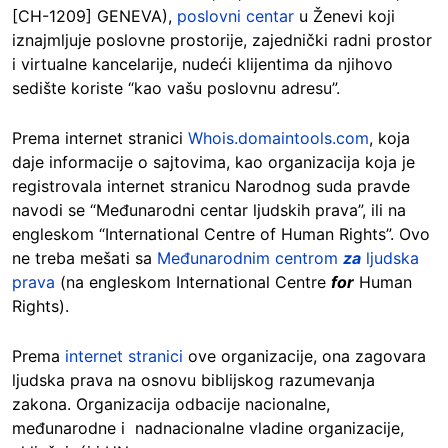
[CH-1209] GENEVA),
poslovni centar
u Ženevi koji
iznajmljuje poslovne prostorije, zajednički radni prostor
i virtualne kancelarije, nudeći klijentima da njihovo
sedište koriste “kao vašu poslovnu adresu”.
Prema internet stranici
Whois.domaintools.com
, koja
daje informacije o sajtovima, kao organizacija koja je
registrovala internet stranicu Narodnog suda pravde
navodi se “Međunarodni centar ljudskih prava”, ili na
engleskom “International Centre of Human Rights”. Ovo
ne treba mešati sa
Međunarodnim centrom
za
ljudska
prava
(na engleskom International Centre
for
Human
Rights).
Prema
internet stranici
ove organizacije, ona zagovara
ljudska prava na osnovu biblijskog razumevanja
zakona. Organizacija odbacije nacionalne,
međunarodne i nadnacionalne vladine organizacije,