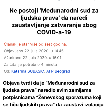
Ne postoji ‘Međunarodni sud za
ljudska prava’ da naredi
zaustavljanje zatvaranja zbog
COVID-a-19
Članak je star više od šest godina.
Objavljeno
22. jula 2020. u 14.45
Ažurirano
22. jula 2020. u 16.01
Za čitanje potrebno 4 minuta
Od:
Katarina SUBASIC
,
AFP Beograd
Objava tvrdi da je “Međunarodni sud za
ljudska prava” naredio svim zemljama
potpisnicama “Ženevskog sporazuma koji
se tiču ljudskih prava” da zaustavi izolaciju