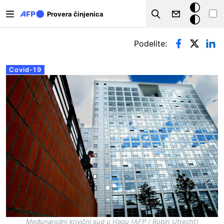
Skip to main content
Tamna
Provera činjenica
Search
pozadina
Примарни табови
Podelite:
Covid-19
Međunarodni krivični sud u Hagu (AFP / Robin Utrecht)