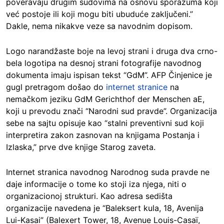
poveravaju drugim sudovima na osnovu sporazuma koji
već postoje ili koji mogu biti ubuduće zaključeni.”
Dakle, nema nikakve veze sa navodnim dopisom.
Logo narandžaste boje na levoj strani i druga dva crno-
bela logotipa na desnoj strani fotografije navodnog
dokumenta imaju ispisan tekst “GdM”. AFP Činjenice je
gugl pretragom došao do
internet stranice
na
nemačkom jeziku GdM Gerichthof der Menschen aE,
koji u prevodu znači “Narodni sud pravde”. Organizacija
sebe na sajtu opisuje kao “stalni preventivni sud koji
interpretira zakon zasnovan na knjigama Postanja i
Izlaska,” prve dve knjige Starog zaveta.
Internet stranica navodnog Narodnog suda pravde ne
daje informacije o tome ko stoji iza njega, niti o
organizacionoj strukturi. Kao adresa sedišta
organizacije navedena je “Baleksert kula, 18, Avenija
Lui-Kasai” (Balexert Tower, 18, Avenue Louis-Casaï,