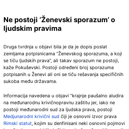
Ne postoji ‘Ženevski sporazum’ o
ljudskim pravima
Druga tvrdnja u objavi bila je da je dopis poslat
zemljama potpisnicama “Ženevskog sporazuma, a koji
se tiču ljudskih prava”, ali takav sporazum ne postoji,
kaže Pokuševski. Postoji određeni broj sporazuma
potpisanih u Ženevi ali oni se tiču rešavanja specifičnih
sukoba među državama.
Informacija navedena u objavi “krajnje paušalno aludira
na međunarodnu krivičnopravnu zaštitu jer, iako ne
postoji međunarodni sud za ljudska prava, postoji
Medjunarodni krivični sud
čiji je osnovni izvor prava
Rimski statut
, kojim su denfinisani neki osnovni pojmovi