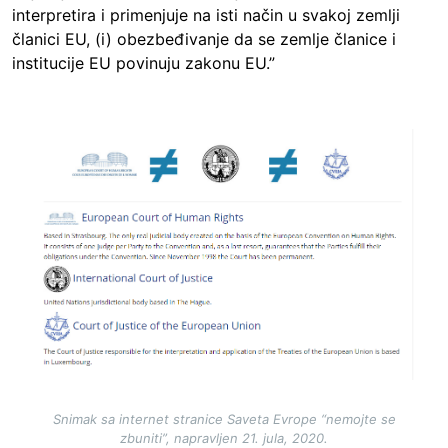
interpretira i primenjuje na isti način u svakoj zemlji
članici EU, (i) obezbeđivanje da se zemlje članice i
institucije EU povinuju zakonu EU.”
Image
Snimak sa internet stranice Saveta Evrope “nemojte se
zbuniti”, napravljen 21. jula, 2020.