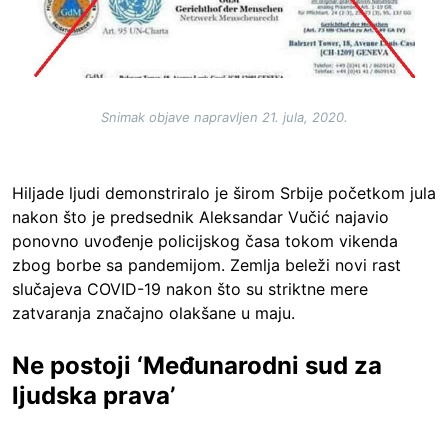
Snimak objave napravljen 21. jula, 2020.
Hiljade ljudi demonstriralo je širom Srbije početkom jula
nakon što je predsednik Aleksandar Vučić najavio
ponovno uvođenje policijskog časa tokom vikenda
zbog borbe sa pandemijom. Zemlja beleži novi rast
slučajeva COVID-19 nakon što su striktne mere
zatvaranja značajno olakšane u maju.
Ne postoji ‘Međunarodni sud za
ljudska prava’