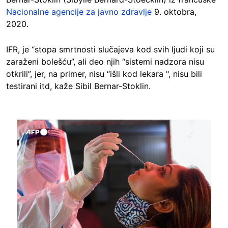
Nacionalne agencije za javno zdravlje
9. oktobra,
2020.
IFR, je “stopa smrtnosti slučajeva kod svih ljudi koji su
zaraženi bolešću”, ali deo njih “sistemi nadzora nisu
otkrili”, jer, na primer, nisu “išli kod lekara ", nisu bili
testirani itd, kaže Sibil Bernar-Stoklin.
Image