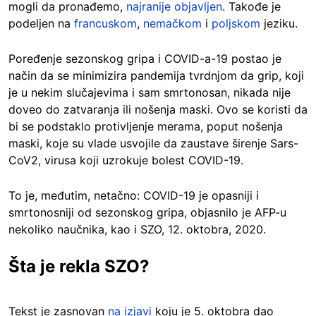
mogli da pronađemo,
najranije objavljen
. Takođe je
podeljen na
francuskom
,
nemačkom
i
poljskom
jeziku.
Poređenje sezonskog gripa i COVID-a-19 postao je
način da se minimizira pandemija tvrdnjom da grip, koji
je u nekim slučajevima i sam smrtonosan, nikada nije
doveo do zatvaranja ili nošenja maski. Ovo se koristi da
bi se podstaklo protivljenje merama, poput nošenja
maski, koje su vlade usvojile da zaustave širenje Sars-
CoV2, virusa koji uzrokuje bolest COVID-19.
To je, međutim, netačno: COVID-19 je opasniji i
smrtonosniji od sezonskog gripa, objasnilo je AFP-u
nekoliko naučnika, kao i SZO, 12. oktobra, 2020.
Šta je rekla SZO?
Tekst je zasnovan
na izjavi
koju je 5. oktobra dao