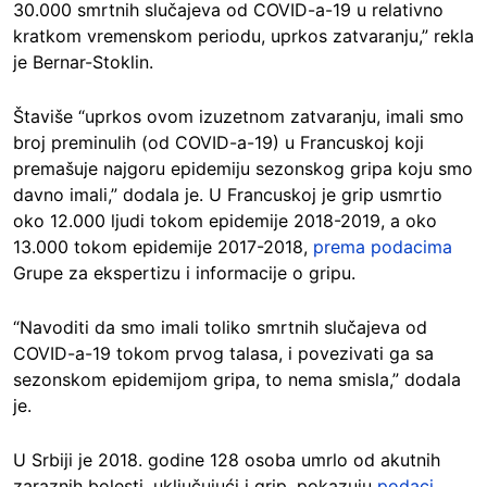
30.000 smrtnih slučajeva od COVID-a-19 u relativno
kratkom vremenskom periodu, uprkos zatvaranju,” rekla
je Bernar-Stoklin.
Štaviše “uprkos ovom izuzetnom zatvaranju, imali smo
broj preminulih (od COVID-a-19) u Francuskoj koji
premašuje najgoru epidemiju sezonskog gripa koju smo
davno imali,” dodala je. U Francuskoj je grip usmrtio
oko 12.000 ljudi tokom epidemije 2018-2019, a oko
13.000 tokom epidemije 2017-2018,
prema podacima
Grupe za ekspertizu i informacije o gripu.
“Navoditi da smo imali toliko smrtnih slučajeva od
COVID-a-19 tokom prvog talasa, i povezivati ga sa
sezonskom epidemijom gripa, to nema smisla,” dodala
je.
U Srbiji je 2018. godine 128 osoba umrlo od akutnih
zaraznih bolesti, uključujući i grip, pokazuju
podaci