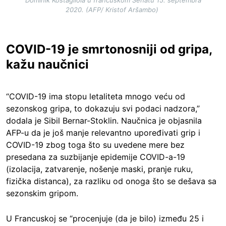
2020. (AFP/ Kristof Aršambo)
COVID-19 je smrtonosniji od gripa,
kažu naučnici
“COVID-19 ima stopu letaliteta mnogo veću od
sezonskog gripa, to dokazuju svi podaci nadzora,”
dodala je Sibil Bernar-Stoklin. Naučnica je objasnila
AFP-u da je još manje relevantno upoređivati grip i
COVID-19 zbog toga što su uvedene mere bez
presedana za suzbijanje epidemije COVID-a-19
(izolacija, zatvarenje, nošenje maski, pranje ruku,
fizička distanca), za razliku od onoga što se dešava sa
sezonskim gripom.
U Francuskoj se “procenjuje (da je bilo) između 25 i