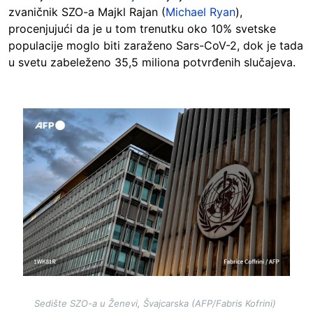
zvaničnik SZO-a Majkl Rajan (
Michael Ryan
),
procenjujući da je u tom trenutku oko 10% svetske
populacije moglo biti zaraženo Sars-CoV-2, dok je tada
u svetu zabeleženo 35,5 miliona potvrđenih slučajeva.
Image
Sedište SZO-a u Ženevi, Švajcarska (AFP/Fabris Kofrini)