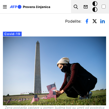
Skip to main content
Tamna
Provera činjenica
Search
pozadina
Примарни табови
Podelite:
Covid-19
Žena postavlja zastave u pomen ljudima koji su umrli od posledica