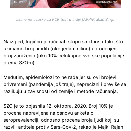
Uzimanje uzorka za PCR test u Indiji (AFP/Prakaš Sing)
Naizgled, logično je računati stopu smrtnosti tako što
uzimamo broj umrlih (oko jedan milion) i procenjeni
broj zaraženih (oko 10% celokupne svetske populacije
prema SZO-u).
Međutim, epidemiolozi to ne rade jer su ovi brojevi
privremeni (pandemija još traje), neprecizni i previše se
razlikuju u zavisnosti od zemlje i metode računanja.
SZO je to objasnila 12. oktobra, 2020. Broj 10% je
procena napravljena na osnovu anketa o
seroprevalenciji, odnosno procena broja ljudi koji su
razvili antitela protiv Sars-Cov-2, rekao je Majkl Rajan