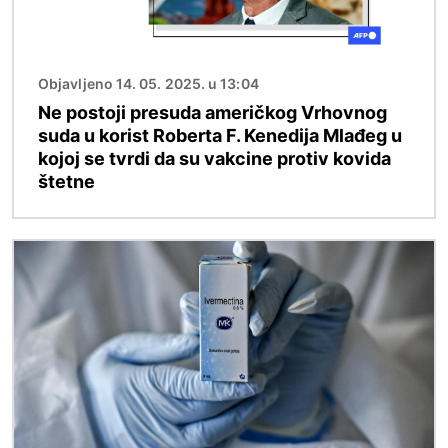
Objavljeno 14. 05. 2025. u 13:04
Ne postoji presuda američkog Vrhovnog
suda u korist Roberta F. Kenedija Mlađeg u
kojoj se tvrdi da su vakcine protiv kovida
štetne
Image