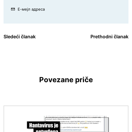
Е-мејл адреса
Sledeći članak
Prethodni članak
Povezane priče
Image