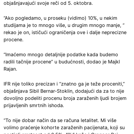
objašnjavajući svoje reči od 5. oktobra.
“Ako pogledamo, u proseku (vidimo) 10%, u nekim
studijama je to mnogo više, u drugim mnogo manje, “
rekao je on, ističući ograničenja ove i dalje neprecizne
procene.
“Imaćemo mnogo detaljnije podatke kada budemo
radili tačnije procene” u budućnosti, dodao je Majkl
Rajan.
IFR nije toliko precizan i “znatno ga je teže proceniti,”
objašnjava Sibil Bernar-Stoklin, dodajući da za to nije
dovoljno podeliti procenu broja zaraženih ljudi brojem
prijavljenih smrtnih ishoda.
“To nije dobar način da se računa letalitet. Mi više
volimo praćenje kohorte zaraženih pacijenata, koji su