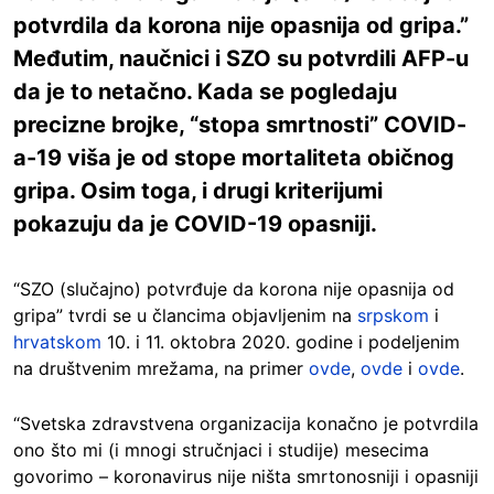
potvrdila da korona nije opasnija od gripa.”
Međutim, naučnici i SZO su potvrdili AFP-u
da je to netačno. Kada se pogledaju
precizne brojke, “stopa smrtnosti” COVID-
a-19 viša je od stope mortaliteta običnog
gripa. Osim toga, i drugi kriterijumi
pokazuju da je COVID-19 opasniji.
“SZO (slučajno) potvrđuje da korona nije opasnija od
gripa” tvrdi se u člancima objavljenim na
srpskom
i
hrvatskom
10. i 11. oktobra 2020. godine i podeljenim
na društvenim mrežama, na primer
ovde
,
ovde
i
ovde
.
“Svetska zdravstvena organizacija konačno je potvrdila
ono što mi (i mnogi stručnjaci i studije) mesecima
govorimo – koronavirus nije ništa smrtonosniji i opasniji