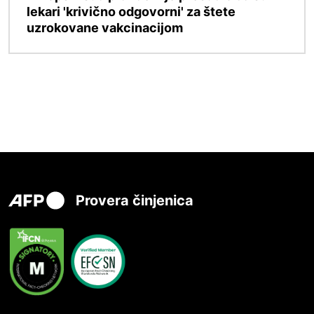
lekari 'krivično odgovorni' za štete
uzrokovane vakcinacijom
Provera činjenica