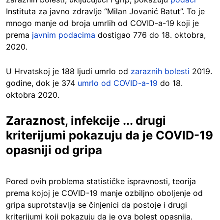
Instituta za javno zdravlje “Milan Jovanić Batut”. To je
mnogo manje od broja umrlih od COVID-a-19 koji je
prema
javnim podacima
dostigao 776 do 18. oktobra,
2020.
U Hrvatskoj je 188 ljudi umrlo od
zaraznih bolesti
2019.
godine, dok je 374
umrlo od COVID-a-19
do 18.
oktobra 2020.
Zaraznost, infekcije ... drugi
kriterijumi pokazuju da je COVID-19
opasniji od gripa
Pored ovih problema statističke ispravnosti, teorija
prema kojoj je COVID-19 manje ozbiljno oboljenje od
gripa suprotstavlja se činjenici da postoje i drugi
kriterijumi koji pokazuju da je ova bolest opasnija.