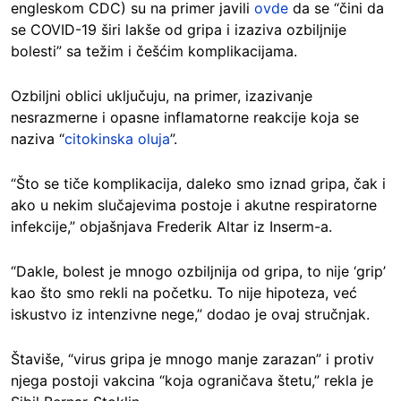
engleskom CDC) su na primer javili
ovde
da se “čini da
se COVID-19 širi lakše od gripa i izaziva ozbiljnije
bolesti” sa težim i češćim komplikacijama.
Ozbiljni oblici uključuju, na primer, izazivanje
nesrazmerne i opasne inflamatorne reakcije koja se
naziva “
citokinska oluja
”.
“Što se tiče komplikacija, daleko smo iznad gripa, čak i
ako u nekim slučajevima postoje i akutne respiratorne
infekcije,” objašnjava Frederik Altar iz Inserm-a.
“Dakle, bolest je mnogo ozbiljnija od gripa, to nije ‘grip’
kao što smo rekli na početku. To nije hipoteza, već
iskustvo iz intenzivne nege,” dodao je ovaj stručnjak.
Štaviše, “virus gripa je mnogo manje zarazan” i protiv
njega postoji vakcina “koja ograničava štetu,” rekla je