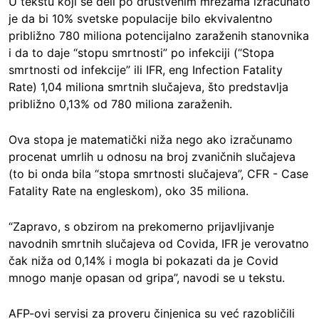
U tekstu koji se deli po društvenim mrežama izračunato
je da bi 10% svetske populacije bilo ekvivalentno
približno 780 miliona potencijalno zaraženih stanovnika
i da to daje “stopu smrtnosti” po infekciji (“Stopa
smrtnosti od infekcije” ili IFR, eng Infection Fatality
Rate) 1,04 miliona smrtnih slučajeva, što predstavlja
približno 0,13% od 780 miliona zaraženih.
Ova stopa je matematički niža nego ako izračunamo
procenat umrlih u odnosu na broj zvaničnih slučajeva
(to bi onda bila “stopa smrtnosti slučajeva”, CFR - Case
Fatality Rate na engleskom), oko 35 miliona.
“Zapravo, s obzirom na prekomerno prijavljivanje
navodnih smrtnih slučajeva od Covida, IFR je verovatno
čak niža od 0,14% i mogla bi pokazati da je Covid
mnogo manje opasan od gripa”, navodi se u tekstu.
AFP-ovi servisi za proveru činjenica su već razobličili