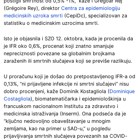
postigli smrtnost od 0,5% -1%,” kaže i Gregoar Rej
(Grégoire Rey), direktor
Centra za epidemiologiju
medicinskih uzroka smrti
(CepiDc), specializovan za
statistiku o medicinskim uzrocima smrti.
Isto je objasnila i SZO 12. oktobra, kada je procenila da
je IFR oko 0,6%, procenat koji znatno smanjuje
nepreciznosti povezane sa globalnim brojkama
zaraženih ili smrtnih slučajeva koji se previše razlikuju.
U proračunu koji je došao do pretpostavljenog IFR-a od
0,13%, “ni prijavljene infekcije ni smrtni slučajevi” nisu
dobro procenjeni, kaže Dominik Kostagliola (
Dominique
Costagliola
), biomatematičarka i epidemiološkinja u
francuskom nacionalnom Institutu za zdravstvo i
medicinska istraživanja (Inserm). Ona podseća da je
“ključno nedovoljno obaveštavanje u mnogim
zemljama, kao na primer u SAD-u,” u pogledu
prijavljivanja smrtnih slučajeva povezanih sa COVID-