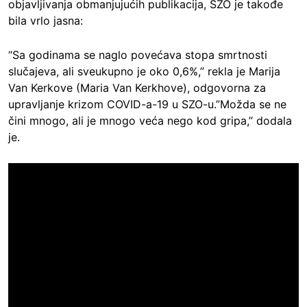
objavljivanja obmanjujućih publikacija, SZO je takođe
bila vrlo jasna:
“Sa godinama se naglo povećava stopa smrtnosti
slučajeva, ali sveukupno je oko 0,6%,” rekla je Marija
Van Kerkove (Maria Van Kerkhove), odgovorna za
upravljanje krizom COVID-a-19 u SZO-u.”Možda se ne
čini mnogo, ali je mnogo veća nego kod gripa,” dodala
je.