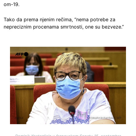
om-19.
Tako da prema njenim rečima, “nema potrebe za
nepreciznim procenama smrtnosti, one su bezveze.”
Image
Dominik Kostagliola u francuskom Senatu 15. septembra