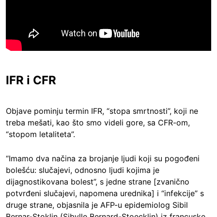
IFR i CFR
Objave pominju termin IFR, “stopa smrtnosti”, koji ne
treba mešati, kao što smo videli gore, sa CFR-om,
“stopom letaliteta”.
“Imamo dva načina za brojanje ljudi koji su pogođeni
bolešću: slučajevi, odnosno ljudi kojima je
dijagnostikovana bolest”, s jedne strane [zvanično
potvrđeni slučajevi, napomena urednika] i “infekcije” s
druge strane, objasnila je AFP-u epidemiolog Sibil
Bernar-Stoklin (Sibylle Bernard-Stoecklin) iz francuske