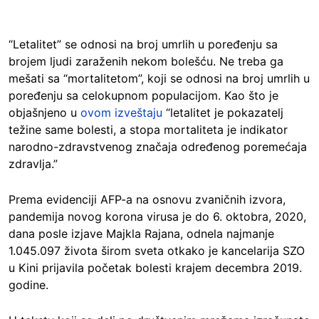
“Letalitet” se odnosi na broj umrlih u poređenju sa
brojem ljudi zaraženih nekom bolešću. Ne treba ga
mešati sa “mortalitetom”, koji se odnosi na broj umrlih u
poređenju sa celokupnom populacijom. Kao što je
objašnjeno u
ovom izveštaju
“letalitet je pokazatelj
težine same bolesti, a stopa mortaliteta je indikator
narodno-zdravstvenog značaja određenog poremećaja
zdravlja.”
Prema evidenciji AFP-a na osnovu zvaničnih izvora,
pandemija novog korona virusa je do 6. oktobra, 2020,
dana posle izjave Majkla Rajana, odnela najmanje
1.045.097 života širom sveta otkako je kancelarija SZO
u Kini prijavila početak bolesti krajem decembra 2019.
godine.