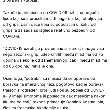
Sibil Bernar-Stoklin.
Takođe je primećeno da COVID-19 ozbiljno pogađa
ljude koji su u proseku mlađi nego oni koji oboljevaju
od gripa, osim dece koja su populacija u riziku od
gripa, a za sada su izgleda relativno bezbedni od
COVID-a.
“COVID-19 uzrokuje prevremenu smrtnost mnogo više
nego sezonski grip, udeo umrlih među mlađima od 75
godina daleko je od zanemarljivog, čak i među mlađima
od 65 godina,” rekla je ona.
Osim toga, “potrebni su meseci da se oporave od
boravka na intenzivnoj nezi, pogotovo kad je boravak
trajao,” a “određeni broj ljudi koji su oboleli od COVID-
a-19 imaju simptome ili posledice čak mesecima nakon
akutne bolesti,” takođe primećuje Dominik Kostagliola,
članica francuske Akademije nauka.