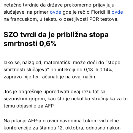
netačne tvrdnje da države prekomerno prijavljuju
slučajeve, na primer
ovde
gde je reč o Floridi ili
ovde
na francuskom, u tekstu o osetljivosti PCR testova.
SZO tvrdi da je približna stopa
smrtnosti 0,6%
Iako se, naizgled, matematički može doći do “stope
smrtnosti slučajeva” po infekciji od 0,13 ili 0,14%,
zapravo nije fer računati je na ovaj način.
Još je pogrešnije upoređivati ovaj rezultat sa
sezonskim gripom, kao što je nekoliko stručnjaka za tu
temu objasnilo za AFP.
Na pitanje AFP-a o ovim navodima tokom virtuelne
konferencije za štampu 12. oktobra, odnosno nakon