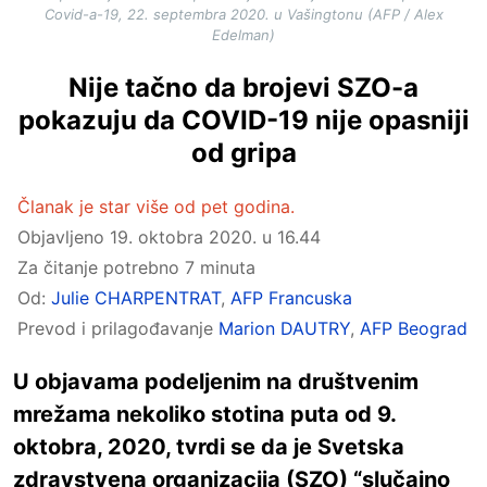
Covid-a-19, 22. septembra 2020. u Vašingtonu (AFP / Alex
Edelman)
Nije tačno da brojevi SZO-a
pokazuju da COVID-19 nije opasniji
od gripa
Članak je star više od pet godina.
Objavljeno
19. oktobra 2020. u 16.44
Za čitanje potrebno 7 minuta
Od:
Julie CHARPENTRAT
,
AFP Francuska
Prevod i prilagođavanje
Marion DAUTRY
,
AFP Beograd
U objavama podeljenim na društvenim
mrežama nekoliko stotina puta od 9.
oktobra, 2020, tvrdi se da je Svetska
zdravstvena organizacija (SZO) “slučajno