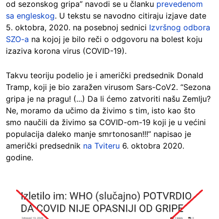
od sezonskog gripa” navodi se u članku
prevedenom
sa engleskog
. U tekstu se navodno citiraju izjave date
5. oktobra, 2020. na posebnoj sednici
Izvršnog odbora
SZO-a
na kojoj je bilo reči o odgovoru na bolest koju
izaziva korona virus (COVID-19).
Takvu teoriju podelio je i američki predsednik Donald
Tramp, koji je bio zaražen virusom Sars-CoV2. “Sezona
gripa je na pragu! (...) Da li ćemo zatvoriti našu Zemlju?
Ne, moramo da učimo da živimo s tim, isto kao što
smo naučili da živimo sa COVID-om-19 koji je u većini
populacija daleko manje smrtonosan!!!” napisao je
američki predsednik
na Tviteru
6. oktobra 2020.
godine.
Image