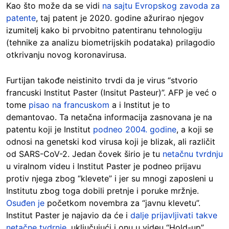
Kao što može da se vidi
na sajtu Evropskog zavoda za
patente
, taj patent je 2020. godine ažurirao njegov
izumitelj kako bi prvobitno patentiranu tehnologiju
(tehnike za analizu biometrijskih podataka) prilagodio
otkrivanju novog koronavirusa.
Furtijan takođe neistinito trvdi da je virus “stvorio
francuski Institut Paster (Insitut Pasteur)”. AFP je već o
tome
pisao na francuskom
a i Institut je to
demantovao. Ta netačna informacija zasnovana je na
patentu koji je Institut
podneo 2004. godine
, a koji se
odnosi na genetski kod virusa koji je blizak, ali različit
od SARS-CoV-2. Jedan čovek širio je tu
netačnu tvrdnju
u viralnom videu i Institut Paster je podneo prijavu
protiv njega zbog “klevete” i jer su mnogi zaposleni u
Institutu zbog toga dobili pretnje i poruke mržnje.
Osuđen je
početkom novembra za “javnu klevetu”.
Institut Paster je najavio da će i
dalje prijavljivati takve
netačne tvdrnje
, uključujući i onu u videu “Hold-up”.