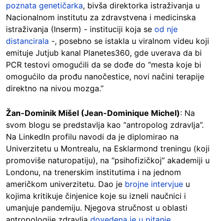
poznata genetičarka
, bivša direktorka istraživanja u
Nacionalnom institutu za zdravstvena i medicinska
istraživanja (Inserm) - instituciji koja se
od nje
distancirala
-, posebno se istakla u viralnom videu koji
emituje Jutjub kanal Planetes360, gde uverava da bi
PCR testovi omogućili da se dođe do “mesta koje bi
omogućilo da prođu nanočestice, novi načini terapije
direktno na nivou mozga.”
Žan-Dominik Mišel (Jean-Dominique Michel)
: Na
svom blogu se predstavlja kao “antropolog zdravlja”.
Na LinkedIn profilu navodi da je diplomirao na
Univerzitetu u Montrealu, na Esklarmond treningu (koji
promoviše naturopatiju), na “psihofizičkoj” akademiji u
Londonu, na trenerskim institutima i na jednom
američkom univerzitetu. Dao je
brojne intervjue
u
kojima kritikuje činjenice koje su izneli naučnici i
umanjuje pandemiju. Njegova stručnost u oblasti
antropologije zdravlja
dovedena je u pitanje
.