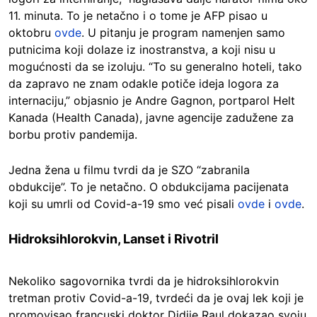
11. minuta. To je netačno i o tome je AFP pisao u
oktobru
ovde
. U pitanju je program namenjen samo
putnicima koji dolaze iz inostranstva, a koji nisu u
mogućnosti da se izoluju. “To su generalno hoteli, tako
da zapravo ne znam odakle potiče ideja logora za
internaciju,” objasnio je Andre Gagnon, portparol Helt
Kanada (Health Canada), javne agencije zadužene za
borbu protiv pandemija.
Jedna žena u filmu tvrdi da je SZO “zabranila
obdukcije”. To je netačno. O obdukcijama pacijenata
koji su umrli od Covid-a-19 smo već pisali
ovde
i
ovde
.
Hidroksihlorokvin, Lanset i Rivotril
Nekoliko sagovornika tvrdi da je hidroksihlorokvin
tretman protiv Covid-a-19, tvrdeći da je ovaj lek koji je
promovisao francuski doktor Didije Raul dokazao svoju