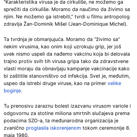
“Karakteristika virusa je da cirkuliše, ne možemo ga
sprečiti da cirkuliše. Moramo da naučimo da živimo sa
njim. Ne možemo ga istrebiti,” tvrdi u filmu antropolog
zdravlja Žan-Dominik Mišel (Jean-Dominique Michel).
Ta tvrdnja je obmanjujuća. Moramo da “živimo sa”
nekim virusima, kao onim koji uzrokuju grip, jer još
uvek nismo uspeli da nađemo vakcinu koja bi delovala
trajno protiv svih tih virusa gripa tako da zdravstvene
vlasti moraju da obnavljaju kampanje vakcinacije kako
bi zaštitile stanovništvo od infekcija. Svet je, međutim,
uspeo da istrebi druge viruse, kao na primer
velike
boginje
.
Tu prenosivu zaraznu bolest izazvanu virusom variole i
odgovornu za stotine miliona smrtnih slučajeva prema
podacima SZO-a, ta međunarodna organizacija je
zvanično
proglasila iskorenjenom
tokom ceremonije 8.
maja 1980.