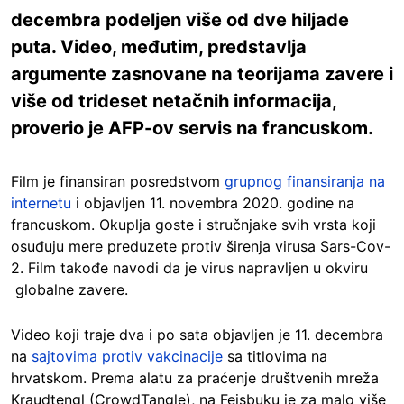
decembra podeljen više od dve hiljade
puta. Video, međutim, predstavlja
argumente zasnovane na teorijama zavere i
više od trideset netačnih informacija,
proverio je AFP-ov servis na francuskom.
Film je finansiran posredstvom
grupnog finansiranja na
internetu
i objavljen 11. novembra 2020. godine na
francuskom. Okuplja goste i stručnjake svih vrsta koji
osuđuju mere preduzete protiv širenja virusa Sars-Cov-
2. Film takođe navodi da je virus napravljen u okviru
globalne zavere.
Video koji traje dva i po sata objavljen je 11. decembra
na
sajtovima protiv vakcinacije
sa titlovima na
hrvatskom. Prema alatu za praćenje društvenih mreža
Kraudtengl (CrowdTangle), na Fejsbuku je za malo više