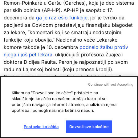
Remon-Poinkare u Garšu (Garches), koja je deo sistema
pariskih bolnica (AP-HP). AP-HP je saopštio 17.
decembra da
ga je razrešio funkcije
, jer je tvrdio da
pacijenti sa Covidom predstavljaju finansijsku blagodet
za lekare, “komentari koji se smatraju nedostojnim
funkcije koju obavlja.” Nacionalno veće Lekarske
komore takođe je 10. decembra
podnelo žalbu protiv
njega i još pet lekara
, uključujući profesora Žuajea i
doktora Didijea Raulta. Peron je najpoznatiji po svom
radu na Lajmskoj bolesti (koju prenose krpelji).
Kontroverzan je u medicinskoj zajednici jer je među
manjinom lekara koji veruju u postojanje hroničnog
Continue without Accepting
oblika ove bolesti, što nije naučno utvrđeno. Od
Klikom na "Dozvoli sve kolačiće" pristajete na
početka pandemije, redovno je gostovao na radiju
skladištenje kolačića na vašem uređaju kako bi se
poboljšala navigacija internet stranice, analizirala njena
televizijama, gde je ponovio
lažne ili obmanjujuće
upotreba i pomogli naši marketinški napori.
izjave
.
Postavke kolačića
Dozvoli sve kolačiće
Serž Rade (Serge Rader)
: Bivši farmaceut poznat po
antivakcinalnim stavovima, tvrdio je u aprilu da su