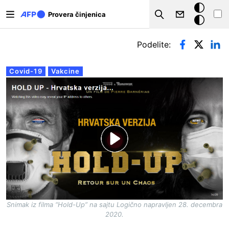
Skip to main content
Tamna
Provera činjenica
Search
pozadina
Примарни табови
Podelite:
Covid-19
Vakcine
Snimak iz filma “Hold-Up” na sajtu Logično napravljen 28. decembra
2020.