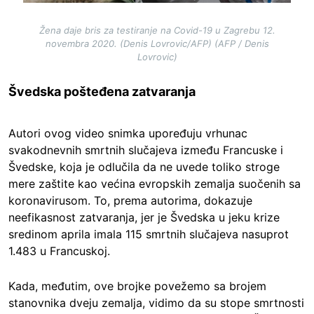
Žena daje bris za testiranje na Covid-19 u Zagrebu 12.
novembra 2020. (Denis Lovrovic/AFP) (AFP / Denis
Lovrovic)
Švedska pošteđena zatvaranja
Autori ovog video snimka upoređuju vrhunac
svakodnevnih smrtnih slučajeva između Francuske i
Švedske, koja je odlučila da ne uvede toliko stroge
mere zaštite kao većina evropskih zemalja suočenih sa
koronavirusom. To, prema autorima, dokazuje
neefikasnost zatvaranja, jer je Švedska u jeku krize
sredinom aprila imala 115 smrtnih slučajeva nasuprot
1.483 u Francuskoj.
Kada, međutim, ove brojke povežemo sa brojem
stanovnika dveju zemalja, vidimo da su stope smrtnosti