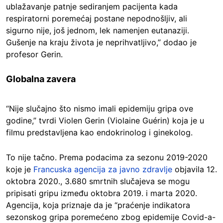
ublažavanje patnje sediranjem pacijenta kada
respiratorni poremećaj postane nepodnošljiv, ali
sigurno nije, još jednom, lek namenjen eutanaziji.
Gušenje na kraju života je neprihvatljivo,” dodao je
profesor Gerin.
Globalna zavera
“Nije slučajno što nismo imali epidemiju gripa ove
godine,” tvrdi Violen Gerin (Violaine Guérin) koja je u
filmu predstavljena kao endokrinolog i ginekolog.
To nije tačno. Prema podacima za sezonu 2019-2020
koje je
Francuska agencija za javno zdravlje
objavila 12.
oktobra 2020., 3.680 smrtnih slučajeva se mogu
pripisati gripu između oktobra 2019. i marta 2020.
Agencija, koja priznaje da je “praćenje indikatora
sezonskog gripa poremećeno zbog epidemije Covid-a-