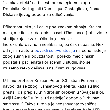
“nikakav efekt” na bolest, prema epidemiologu
Dominiku Kostaglioli (Dominique Costagliola), članu
Diskaverijevog odbora za odlučivanje.
Efikasnost leka je i dalje pod znakom pitanja. Krajem
maja, medicinski časopis Lanset (The Lancet) objavio je
studiju koja je zaključila da je lečenje
hidroksihlorokvinom neefikasno, pa čak i opasno. Neki
od njenih autora
povukli su ovu studiju
naredne nedelje
zbog sumnje u pouzdanost i poreklo medicinskih
podataka pacijenata korišćenih u studiji, što se
izuzetno retko dešava u naučnim krugovima.
U filmu profesor Kristian Peron (Christian Perronne)
navodi da se zbog “Lansetovog efekta, kada su ljudi
prestali da prepisuju” hidroksihlorokvin u “Švajcarskoj,
Aziji i Americi” u “dve, tri nedelje” dogodio “vrhunac
smrtnosti.”. Takva tvrdnja je neosnovana: zvanične
brojke mortaliteta za ove zemlje i regione, koje AFP