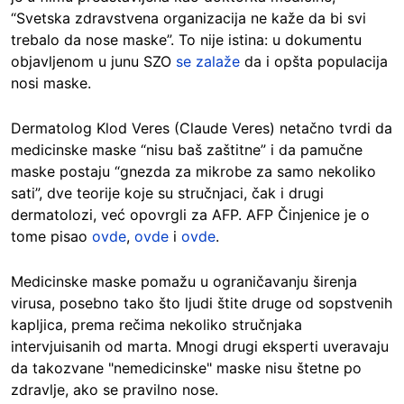
“Svetska zdravstvena organizacija ne kaže da bi svi
trebalo da nose maske”. To nije istina: u dokumentu
objavljenom u junu SZO
se zalaže
da i opšta populacija
nosi maske.
Dermatolog Klod Veres (Claude Veres) netačno tvrdi da
medicinske maske “nisu baš zaštitne” i da pamučne
maske postaju “gnezda za mikrobe za samo nekoliko
sati”, dve teorije koje su stručnjaci, čak i drugi
dermatolozi, već opovrgli za AFP. AFP Činjenice je o
tome pisao
ovde
,
ovde
i
ovde
.
Medicinske maske pomažu u ograničavanju širenja
virusa, posebno tako što ljudi štite druge od sopstvenih
kapljica, prema rečima nekoliko stručnjaka
intervjuisanih od marta. Mnogi drugi eksperti uveravaju
da takozvane "nemedicinske" maske nisu štetne po
zdravlje, ako se pravilno nose.