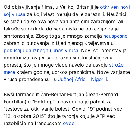
Od objavljivanja filma, u Velikoj Britaniji je
otkriven novi
soj virusa
za koji vlasti veruju da je zarazniji. Naučnici
se slažu da se ova nova varijanta čini zaraznijom, ali
takođe su rekli da do sada ništa ne pokazuje da je
smrtonosnija. Zbog toga je mnogo zemalja
neuspešno
zabranilo putovanja iz Ujedinjenog Kraljevstva u
pokušaju da izbegnu unos virusa
. Novi soj predstavlja
dodatni izazov jer su zaraze i smrtni slučajevi u
porastu, što je mnoge vlade navelo da usvoje
strože
mere
krajem godine, uprkos praznicima. Nove varijante
virusa pronađene su i u
Južnoj Africi
i
Nigeriji
.
Bivši farmaceut Žan-Bernar Furtijan (Jean-Bernard
Fourtillan) u “Hold-up”-u navodi da je patent za
“testove za otkrivanje bolesti Covid-19” podnet već
“13. oktobra 2015”, što je tvrdnja koju je AFP već
razobličio na francuskom
ovde
.