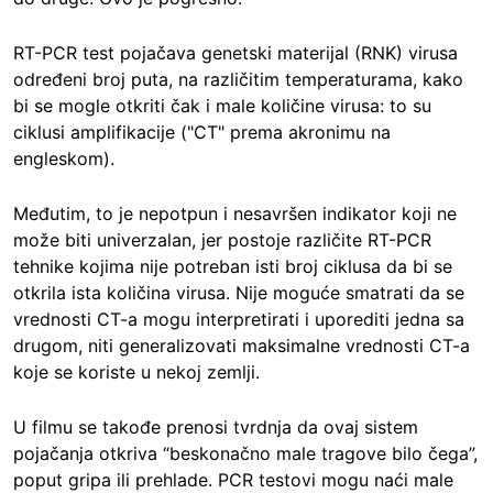
RT-PCR test pojačava genetski materijal (RNK) virusa
određeni broj puta, na različitim temperaturama, kako
bi se mogle otkriti čak i male količine virusa: to su
ciklusi amplifikacije ("CT" prema akronimu na
engleskom).
Međutim, to je nepotpun i nesavršen indikator koji ne
može biti univerzalan, jer postoje različite RT-PCR
tehnike kojima nije potreban isti broj ciklusa da bi se
otkrila ista količina virusa. Nije moguće smatrati da se
vrednosti CT-a mogu interpretirati i uporediti jedna sa
drugom, niti generalizovati maksimalne vrednosti CT-a
koje se koriste u nekoj zemlji.
U filmu se takođe prenosi tvrdnja da ovaj sistem
pojačanja otkriva “beskonačno male tragove bilo čega”,
poput gripa ili prehlade. PCR testovi mogu naći male