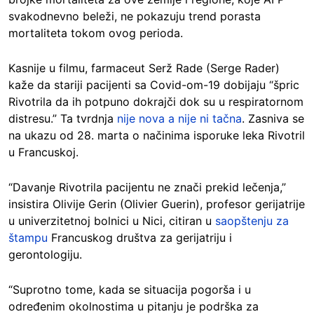
svakodnevno beleži, ne pokazuju trend porasta
mortaliteta tokom ovog perioda.
Kasnije u filmu, farmaceut Serž Rade (Serge Rader)
kaže da stariji pacijenti sa Covid-om-19 dobijaju “špric
Rivotrila da ih potpuno dokrajči dok su u respiratornom
distresu.” Ta tvrdnja
nije nova a nije ni tačna
. Zasniva se
na ukazu od 28. marta o načinima isporuke leka Rivotril
u Francuskoj.
“Davanje Rivotrila pacijentu ne znači prekid lečenja,”
insistira Olivije Gerin (Olivier Guerin), profesor gerijatrije
u univerzitetnoj bolnici u Nici, citiran u
saopštenju za
štampu
Francuskog društva za gerijatriju i
gerontologiju.
“Suprotno tome, kada se situacija pogorša i u
određenim okolnostima u pitanju je podrška za