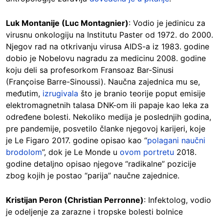
Luk Montanije (Luc Montagnier)
: Vodio je jedinicu za
virusnu onkologiju na Institutu Paster od 1972. do 2000.
Njegov rad na otkrivanju virusa AIDS-a iz 1983. godine
dobio je Nobelovu nagradu za medicinu 2008. godine
koju deli sa profesorkom Fransoaz Bar-Sinusi
(Françoise Barre-Sinoussi). Naučna zajednica mu se,
međutim,
izrugivala
što je branio teorije poput emisije
elektromagnetnih talasa DNK-om ili papaje kao leka za
određene bolesti. Nekoliko medija je poslednjih godina,
pre pandemije, posvetilo članke njegovoj karijeri, koje
je Le Figaro 2017. godine opisao kao “
polagani naučni
brodolom
”, dok je Le Monde u
ovom portretu
2018.
godine detaljno opisao njegove “radikalne” pozicije
zbog kojih je postao “parija” naučne zajednice.
Kristijan Peron (Christian Perronne)
: Infektolog, vodio
je odeljenje za zarazne i tropske bolesti bolnice