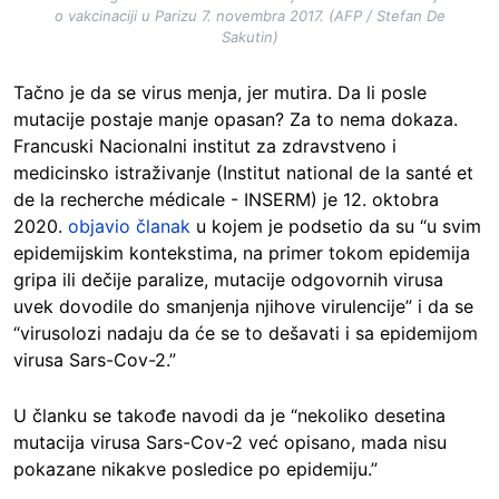
o vakcinaciji u Parizu 7. novembra 2017. (AFP / Stefan De
Sakutin)
Tačno je da se virus menja, jer mutira. Da li posle
mutacije postaje manje opasan? Za to nema dokaza.
Francuski Nacionalni institut za zdravstveno i
medicinsko istraživanje (Institut national de la santé et
de la recherche médicale - INSERM) je 12. oktobra
2020.
objavio članak
u kojem je podsetio da su “u svim
epidemijskim kontekstima, na primer tokom epidemija
gripa ili dečije paralize, mutacije odgovornih virusa
uvek dovodile do smanjenja njihove virulencije” i da se
“virusolozi nadaju da će se to dešavati i sa epidemijom
virusa Sars-Cov-2.”
U članku se takođe navodi da je “nekoliko desetina
mutacija virusa Sars-Cov-2 već opisano, mada nisu
pokazane nikakve posledice po epidemiju.”