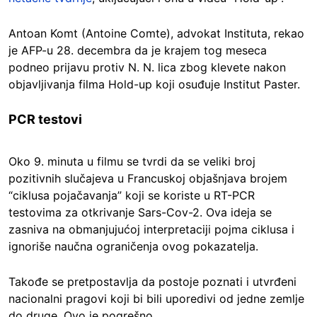
Antoan Komt (Antoine Comte), advokat Instituta, rekao
je AFP-u 28. decembra da je krajem tog meseca
podneo prijavu protiv N. N. lica zbog klevete nakon
objavljivanja filma Hold-up koji osuđuje Institut Paster.
PCR testovi
Oko 9. minuta u filmu se tvrdi da se veliki broj
pozitivnih slučajeva u Francuskoj objašnjava brojem
“ciklusa pojačavanja” koji se koriste u RT-PCR
testovima za otkrivanje Sars-Cov-2. Ova ideja se
zasniva na obmanjujućoj interpretaciji pojma ciklusa i
ignoriše naučna ograničenja ovog pokazatelja.
Takođe se pretpostavlja da postoje poznati i utvrđeni
nacionalni pragovi koji bi bili uporedivi od jedne zemlje
do druge. Ovo je pogrešno.