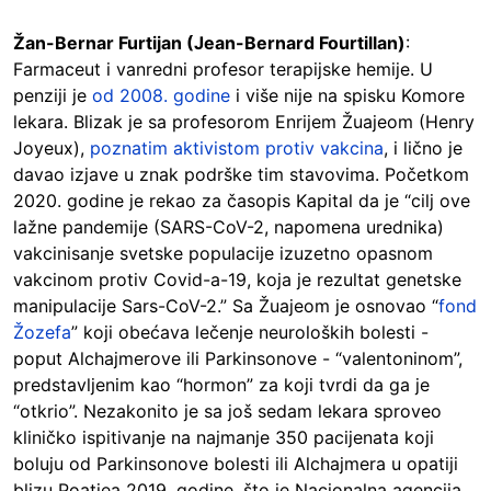
Žan-Bernar Furtijan (Jean-Bernard Fourtillan)
:
Farmaceut i vanredni profesor terapijske hemije. U
penziji je
od 2008. godine
i više nije na spisku Komore
lekara. Blizak je sa profesorom Enrijem Žuajeom (Henry
Joyeux),
poznatim aktivistom protiv vakcina
, i lično je
davao izjave u znak podrške tim stavovima. Početkom
2020. godine je rekao za časopis Kapital da je “cilj ove
lažne pandemije (SARS-CoV-2, napomena urednika)
vakcinisanje svetske populacije izuzetno opasnom
vakcinom protiv Covid-a-19, koja je rezultat genetske
manipulacije Sars-CoV-2.” Sa Žuajeom je osnovao “
fond
Žozefa
” koji obećava lečenje neuroloških bolesti -
poput Alchajmerove ili Parkinsonove - “valentoninom”,
predstavljenim kao “hormon” za koji tvrdi da ga je
“otkrio”. Nezakonito je sa još sedam lekara sproveo
kliničko ispitivanje na najmanje 350 pacijenata koji
boluju od Parkinsonove bolesti ili Alchajmera u opatiji
blizu Poatjea 2019. godine, što je Nacionalna agencija