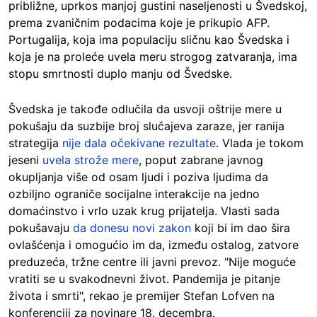
približne, uprkos manjoj gustini naseljenosti u Švedskoj,
prema zvaničnim podacima koje je prikupio AFP.
Portugalija, koja ima populaciju sličnu kao Švedska i
koja je na proleće uvela meru strogog zatvaranja, ima
stopu smrtnosti duplo manju od Švedske.
Švedska je takođe odlučila da usvoji oštrije mere u
pokušaju da suzbije broj slučajeva zaraze, jer ranija
strategija
nije dala očekivane rezultate
. Vlada je tokom
jeseni
uvela strože mere
, poput zabrane javnog
okupljanja više od osam ljudi i poziva ljudima da
ozbiljno ograniče socijalne interakcije na jedno
domaćinstvo i vrlo uzak krug prijatelja. Vlasti sada
pokušavaju
da donesu novi zakon
koji bi im dao šira
ovlašćenja i omogućio im da, između ostalog, zatvore
preduzeća, tržne centre ili javni prevoz. "Nije moguće
vratiti se u svakodnevni život. Pandemija je pitanje
života i smrti", rekao je premijer Stefan Lofven na
konferenciji za novinare 18. decembra.