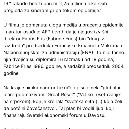
19,” takođe beleži barem “1,25 miliona lekarskih
pregleda za sindrom gripa tokom epidemije.”
U filmu je pomenuta uloga medija u praćenju epidemije
i narator osuđuje AFP i tvrdi da je njegov izvršni
direktor Fabris Fris (Fabrice Fries) bio “drug iz
razdreda” predsednika Francuske Emanuela Makrona u
Nacionalnoj školi za administraciju (ENA). To nije tačno:
njih dvojica su diplomirali u razmaku od 18 godina,
Fabrice Fries 1986. godine, a sadašnji predsednik 2004.
godine.
Na kraju snimka narator takođe opisuje neki “globalni
plan” pod nazivom “Great Reset” (“Veliko resetovanje”
na srpskom), koji je kreirala “svetska elita (...) koja želi
da potčini čovečanstvo”. Taj plan bi vodili ljudi koji
finansiraju Svetski ekonomski forum u Davosu.