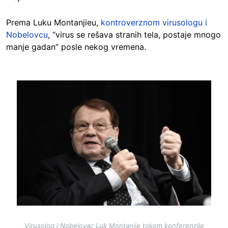
Prema Luku Montanjieu,
kontroverznom virusologu i
Nobelovcu
, “virus se rešava stranih tela, postaje mnogo
manje gadan” posle nekog vremena.
Image
Virusolog i Nobelovac Luk Montanjie tokom konferencije