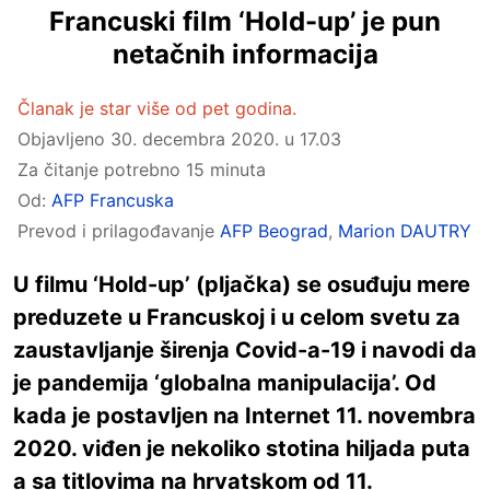
Francuski film ‘Hold-up’ je pun
netačnih informacija
Članak je star više od pet godina.
Objavljeno
30. decembra 2020. u 17.03
Za čitanje potrebno 15 minuta
Od:
AFP Francuska
Prevod i prilagođavanje
AFP Beograd
,
Marion DAUTRY
U filmu ‘Hold-up’ (pljačka) se osuđuju mere
preduzete u Francuskoj i u celom svetu za
zaustavljanje širenja Covid-a-19 i navodi da
je pandemija ‘globalna manipulacija’. Od
kada je postavljen na Internet 11. novembra
2020. viđen je nekoliko stotina hiljada puta
a sa titlovima na hrvatskom od 11.