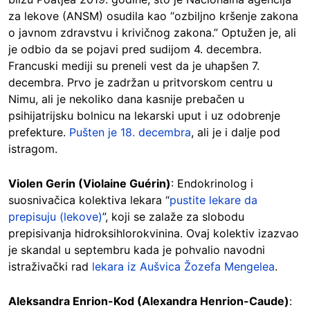
za lekove (ANSM) osudila kao “ozbiljno kršenje zakona
o javnom zdravstvu i krivičnog zakona.” Optužen je, ali
je odbio da se pojavi pred sudijom 4. decembra.
Francuski mediji su preneli vest da je uhapšen 7.
decembra. Prvo je zadržan u pritvorskom centru u
Nimu, ali je nekoliko dana kasnije prebačen u
psihijatrijsku bolnicu na lekarski uput i uz odobrenje
prefekture.
Pušten je 18. decembra
, ali je i dalje pod
istragom.
Violen Gerin (Violaine Guérin)
: Endokrinolog i
suosnivačica kolektiva lekara “
pustite lekare da
prepisuju (lekove)
”, koji se zalaže za slobodu
prepisivanja hidroksihlorokvinina. Ovaj kolektiv izazvao
je skandal u septembru kada je pohvalio navodni
istraživački rad
lekara iz Aušvica Žozefa Mengelea
.
Aleksandra Enrion-Kod (Alexandra Henrion-Caude)
: