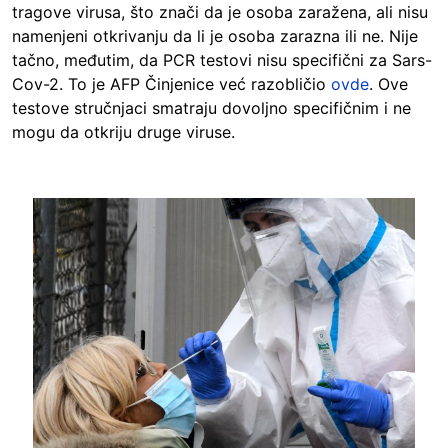
tragove virusa, što znači da je osoba zaražena, ali nisu
namenjeni otkrivanju da li je osoba zarazna ili ne. Nije
tačno, međutim, da PCR testovi nisu specifični za Sars-
Cov-2. To je AFP Činjenice već razobličio
ovde
. Ove
testove stručnjaci smatraju dovoljno specifičnim i ne
mogu da otkriju druge viruse.
Image