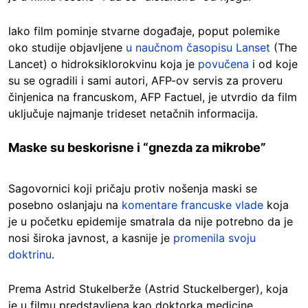
Iako film pominje stvarne događaje, poput polemike
oko studije objavljene
u naučnom časopisu Lanset
(The
Lancet) o hidroksiklorokvinu koja je
povučena
i od koje
su se ogradili i sami autori, AFP-ov servis za proveru
činjenica na francuskom, AFP Factuel, je utvrdio da film
uključuje najmanje trideset netačnih informacija.
Maske su beskorisne i “gnezda za mikrobe”
Sagovornici koji pričaju protiv nošenja maski se
posebno oslanjaju na
komentare francuske vlade
koja
je u početku epidemije smatrala da nije potrebno da je
nosi široka javnost, a kasnije je
promenila svoju
doktrinu
.
Prema Astrid Stukelberže (Astrid Stuckelberger), koja
je u filmu predstavljena kao doktorka medicine,