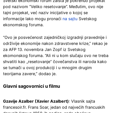
Svetski ekonomski forum zaista je pokrenuo projekat
pod nazivom “Veliko resetovanje”. Međutim, ovo nije
tajni projekat, već naziv inicijative o kojoj se
informacije lako mogu pronaći
na sajtu
Svetskog
ekonomskog foruma.
“Ovo je posvećenost zajedničkoj izgradnji pravednije i
održivije ekonomije nakon zdravstvene krize,” rekao je
za AFP 13. novembra Jan Zopf iz Svetskog
ekomonskog foruma. “Ali ni u kom slučaju ovo ne treba
shvatiti kao „resetovanje“ čovečanstva ili naroda kako
se tumači u ovoj produkciji i u mnogim drugim
teorijama zavere,” dodao je.
Glavni sagovornici u filmu
Gzavije Azalber (Xavier Azalbert)
: Vlasnik sajta
francesoir.fr. Frans Soar, jedan od najvećih francuskih