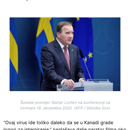
Image
Švedski premijer Stefan Lovfen na konferenciji za
novinare 18. decembra 2020. (AFP / Džesika Gov)
“Ovaj virus ide toliko daleko da se u Kanadi grade
logori za interniranje,” naglašava dalje narator filma oko