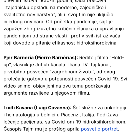
dnevnih listova 1950-ih godina, sada obećava
"zajedničku opkladu na moderno, zajedničko i
kvalitetno novinarstvo", ali u svoj tim nije uključio
nijednog novinara. Od početka pandemije, sajt je
zapažen zbog izuzetno kritičnih članaka o upravljanju
pandemijom od strane vlasti i protiv svih istraživača
koji dovode u pitanje efikasnost hidroksihorokvina.
Pjer Barneria (Pierre Barnérias)
: Reditelj filma "Hold-
up", vlasnik je Jutjub kanala Thana TV. Taj kanal,
prvobitno posvećen “zagrobnom životu”, od ovog
proleća je gotovo u potpunosti posvećen Covid-19. Svi
video snimci objavljeni na ovu temu podržavaju
argumente razvijene u njegovom filmu.
Luiđi Kavana (Luigi Cavanna)
: Šef službe za onkologiju
i hematologiju u bolnici u Piacenzi, Italija. Podržava
lečenje pacijenata sa Covid-om-19 hidroksihlorokinom.
Časopis Tajm mu je prošlog aprila
posvetio portret
.