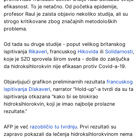
efikasnost. To je netačno. Od početka epidemije,
profesor Raul je zaista objavio nekoliko studija, ali su
strogo kritikovane zbog značajnih metodoloških
problema.
Od tada su druge studije - poput velikog britanskog
ispitivanja
Rikaveri
, francuskog
Hikovida
ili
Solidarnosti
,
koje je SZO sprovela širom sveta - došle do zaključka
da hidroksihlorokvin nije efikasan protiv Covid-a-19.
Objavljujući grafikon preliminarnih rezultata
francuskog
ispitivanja Diskaveri
, narrator “Hold-up”-a tvrdi da su ta
ispitivanja otkazana “kako bi se blokirao
hidroksihlorokvin, koji je imao najbolje prolazne
rezultate.”
AFP je već
razobličio tu tvrdnju
. Prvi rezultati su
zapravo pokazali da lečenja hidroksihlorokvinom nema