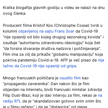
Kratka biogafija glavnih gostiju u videu se nalazi na dnu
ovog članka.
Producent filma Kristof Kos (Christophe Cosse) tvrdi u
kolumni
objavljenoj na sajtu Frans Soar
da Covid-19
“nije opasniji od bilo kojeg drugog sezonskog kovida” i
osuđuje “autoritarnu zdravstvenu ideologiju” koja želi
“da forsira stvaranje društva nadzora i potčinjavanja”.
Film ima za cilj da prikaže “globalnu manipulaciju” koja
pokriva pandemiju Covid-a-19. AFP je već pisao da
nije
tačno da Covid-19 nije opasniji od gripa
.
Mnogo francuskih političara je
osudilo film
kao
“propagandu zaverenika”. Dan nakon što je film
objavljen na Internetu, bivši francuski ministar zdravlja
Filip Dust-Blazi, koji je dao intervju za film, rekao je
na
radiju RTL
da je “skandalizovan gotovo svim onim što
je u filmu rečeno” i da se “distancira” od njega.