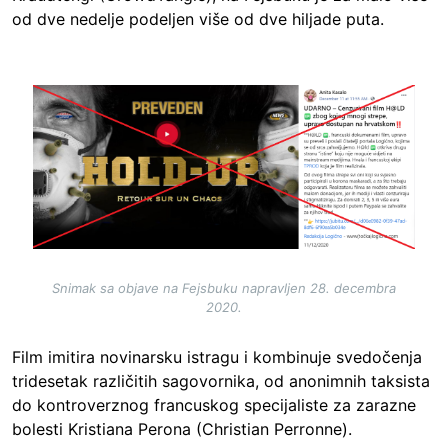
od dve nedelje podeljen više od dve hiljade puta.
Image
Snimak sa objave na Fejsbuku napravljen 28. decembra
2020.
Film imitira novinarsku istragu i kombinuje svedočenja
tridesetak različitih sagovornika, od anonimnih taksista
do kontroverznog francuskog specijaliste za zarazne
bolesti Kristiana Perona (Christian Perronne).