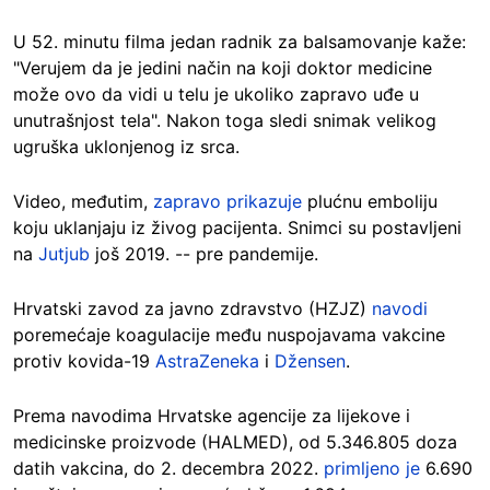
U 52. minutu filma jedan radnik za balsamovanje kaže:
"Verujem da je jedini način na koji doktor medicine
može ovo da vidi u telu je ukoliko zapravo uđe u
unutrašnjost tela". Nakon toga sledi snimak velikog
ugruška uklonjenog iz srca.
Video, međutim,
zapravo prikazuje
plućnu emboliju
koju uklanjaju iz živog pacijenta. Snimci su postavljeni
na
Jutjub
još 2019. -- pre pandemije.
Hrvatski zavod za javno zdravstvo (HZJZ)
navodi
poremećaje koagulacije među nuspojavama vakcine
protiv kovida-19
AstraZeneka
i
Džensen
.
Prema navodima Hrvatske agencije za lijekove i
medicinske proizvode (HALMED), od 5.346.805 doza
datih vakcina, do 2. decembra 2022.
primljeno je
6.690