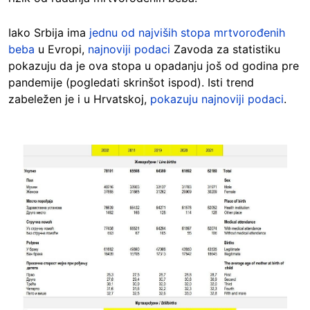
Iako Srbija ima
jednu od najviših stopa mrtvorođenih
beba
u Evropi,
najnoviji podaci
Zavoda za statistiku
pokazuju da je ova stopa u opadanju još od godina pre
pandemije (pogledati skrinšot ispod). Isti trend
zabeležen je i u Hrvatskoj,
pokazuju najnoviji podaci
.
Image