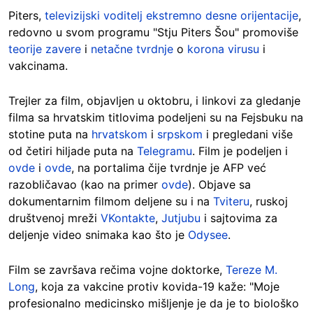
Piters,
televizijski voditelj ekstremno desne orijentacije
,
redovno u svom programu "Stju Piters Šou" promoviše
teorije zavere
i
netačne tvrdnje
o
korona virusu
i
vakcinama.
Trejler za film, objavljen u oktobru, i linkovi za gledanje
filma sa hrvatskim titlovima podeljeni su na Fejsbuku na
stotine puta na
hrvatskom
i
srpskom
i pregledani više
od četiri hiljade puta na
Telegramu
. Film je podeljen i
ovde
i
ovde
, na portalima čije tvrdnje je AFP već
razobličavao (kao na primer
ovde
). Objave sa
dokumentarnim filmom deljene su i na
Tviteru
, ruskoj
društvenoj mreži
VKontakte
,
Jutjubu
i sajtovima za
deljenje video snimaka kao što je
Odysee
.
Film se završava rečima vojne doktorke,
Tereze M.
Long
, koja za vakcine protiv kovida-19 kaže: "Moje
profesionalno medicinsko mišljenje je da je to biološko