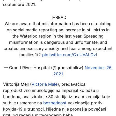
septembru 2021.
THREAD
We are aware that misinformation has been circulating
on social media reporting an increase in stillbirths in
the Waterloo region in the last year. Spreading
misinformation is dangerous and unfortunate, and
creates unnecessary anxiety and fear among expectant
families.1/2
pic.twitter.com/GxIUVALOvI
— Grand River Hospital (@grhospitalkw)
November 26,
2021
Viktorija Mejl (
Victoria Male
), predavačica
reproduktivne imunologije na Imperijal koledžu u
Londonu, analizirala je 30 studija iz osam zemalja koje
su bile usmerene na
bezbednost
vakcinacije protiv
kovida-19 u trudnoći. Nijedna nije pronašla povećani
rizik od rađanja mrtvorođenih beba.