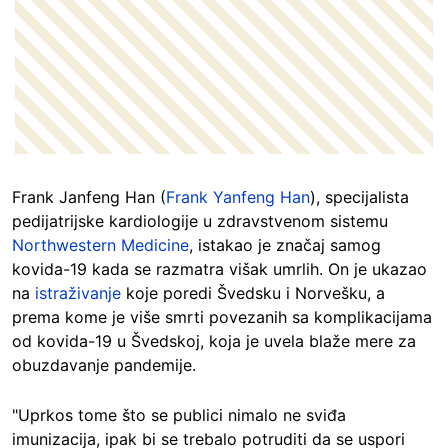
Frank Janfeng Han (
Frank Yanfeng Han
), specijalista
pedijatrijske kardiologije u zdravstvenom sistemu
Northwestern Medicine
, istakao je značaj samog
kovida-19 kada se razmatra višak umrlih. On je ukazao
na
istraživanje
koje poredi Švedsku i Norvešku, a
prema kome je više smrti povezanih sa komplikacijama
od kovida-19 u Švedskoj, koja je uvela blaže mere za
obuzdavanje pandemije.
"Uprkos tome što se publici nimalo ne sviđa
imunizacija, ipak bi se trebalo potruditi da se uspori