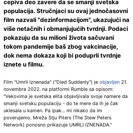
cepiva deo zavere da se smanji svetska
populacija. Stručnjaci su ovaj jednočasovni
film nazvali "dezinformacijom", ukazujući na
više netačnih i obmanjujućih tvrdnji. Podaci
pokazuju da su milioni života sačuvani
tokom pandemije baš zbog vakcinacije,
dok nema dokaza koji bi poduprli tvrdnje
iznete u filmu.
Film "Umrli iznenada" ("Died Suddenly") je
objavljen
21.
novembra 2022. na platformi Rumble sa opisom:
"Vekovima je svetska elita objavljivala svoje namere da
smanji svetsku populaciju - do te mere da ih je čak
uklesala u kamen. Pa ipak... mi nikako da im
poverujemo. Mreža Stju Piters (The Stew Peters
Network) ponosno prikazuje UMRLI IZNENADA."