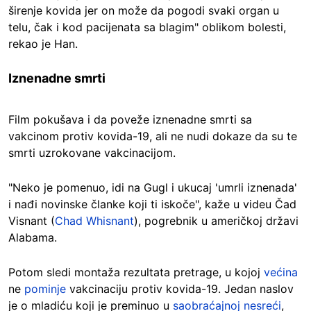
širenje kovida jer on može da pogodi svaki organ u
telu, čak i kod pacijenata sa blagim" oblikom bolesti,
rekao je Han.
Iznenadne smrti
Film pokušava i da poveže iznenadne smrti sa
vakcinom protiv kovida-19, ali ne nudi dokaze da su te
smrti uzrokovane vakcinacijom.
"Neko je pomenuo, idi na Gugl i ukucaj 'umrli iznenada'
i nađi novinske članke koji ti iskoče", kaže u videu Čad
Visnant (
Chad Whisnant
), pogrebnik u američkoj državi
Alabama.
Potom sledi montaža rezultata pretrage, u kojoj
većina
ne
pominje
vakcinaciju protiv kovida-19. Jedan naslov
je o mladiću koji je preminuo u
saobraćajnoj nesreći
,