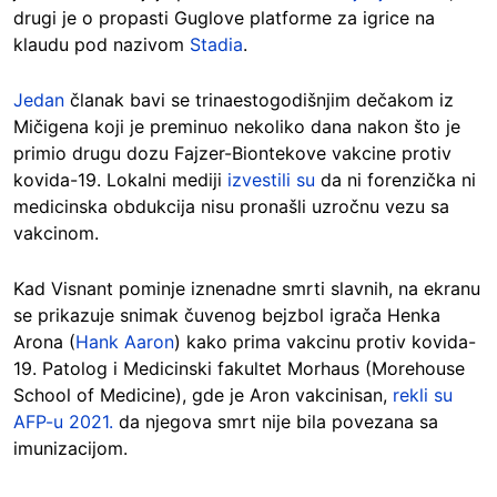
drugi je o propasti Guglove platforme za igrice na
klaudu pod nazivom
Stadia
.
Jedan
članak bavi se trinaestogodišnjim dečakom iz
Mičigena koji je preminuo nekoliko dana nakon što je
primio drugu dozu Fajzer-Biontekove vakcine protiv
kovida-19. Lokalni mediji
izvestili su
da ni forenzička ni
medicinska obdukcija nisu pronašli uzročnu vezu sa
vakcinom.
Kad Visnant pominje iznenadne smrti slavnih, na ekranu
se prikazuje snimak čuvenog bejzbol igrača Henka
Arona (
Hank Aaron
) kako prima vakcinu protiv kovida-
19. Patolog i Medicinski fakultet Morhaus (Morehouse
School of Medicine), gde je Aron vakcinisan,
rekli su
AFP-u 2021.
da njegova smrt nije bila povezana sa
imunizacijom.