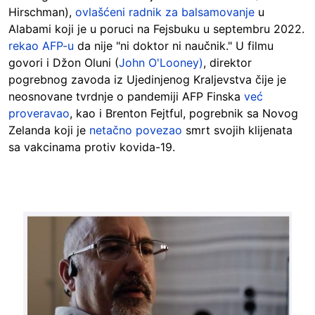
Hirschman),
ovlašćeni radnik za balsamovanje
u
Alabami koji je u poruci na Fejsbuku u septembru 2022.
rekao AFP-u
da nije "ni doktor ni naučnik." U filmu
govori i Džon Oluni (
John O'Looney)
, direktor
pogrebnog zavoda iz Ujedinjenog Kraljevstva čije je
neosnovane tvrdnje o pandemiji AFP Finska
već
proveravao
, kao i Brenton Fejtful, pogrebnik sa Novog
Zelanda koji je
netačno povezao
smrt svojih klijenata
sa vakcinama protiv kovida-19.
Image