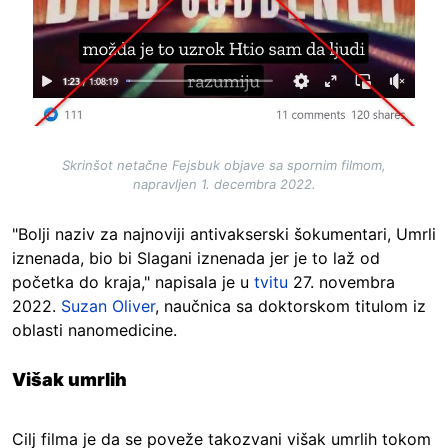
Skrinšot netačne Fejsbuk objave sa spornim filmom,
napravljen 1. decembra 2022.
"Bolji naziv za najnoviji antivakserski šokumentari, Umrli
iznenada, bio bi Slagani iznenada jer je to laž od
početka do kraja," napisala je u
tvitu
27. novembra
2022.
Suzan Oliver
, naučnica sa doktorskom titulom iz
oblasti nanomedicine.
Višak umrlih
Cilj filma je da se poveže takozvani višak umrlih tokom