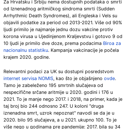
Za Hrvatsku i Srbiju nema dostupnih podataka o smrti
od Iznenadnog aritmičkog sindroma smrti (Sudden
Arrhythmic Death Syndromes), ali Engleska i Vels su
objavili podatke za period od 2013-2021. Više od 90%
ljudi primilo je najmanje jednu dozu vakcine protiv
korona virusa u Ujedinjenom Kraljevstvu i gotovo 9 od
10 ljudi je primilo dve doze, prema podacima
Biroa za
nacionalnu statistiku
. Kampanja vakcinacije je počela
krajem 2020. godine.
Relevantni podaci za UK su dostupni posredstvom
internet servisa NOMIS
, kao što je objašnjeno
ovde
.
Tamo je zabeleženo 195 smrtnih slučajeva od
nespecifične srčane aritmije u 2020. godini i 176 u
2021. To je manje nego 2017. i 2018, na primer, kada je
taj broj bio 244 odnosno 247. U koloni "druga
iznenadna smrt, uzrok nepoznat" navodi se da je u
2020. bilo 95 slučajeva, a u 2021. ukupno 100. To je
više nego u godinama pre pandemije: 2017. bila su 34