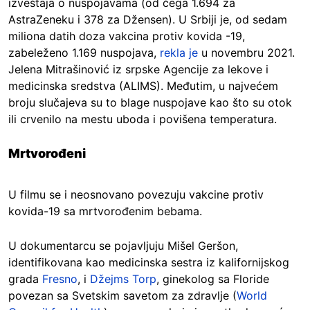
izveštaja o nuspojavama (od čega 1.694 za
AstraZeneku i 378 za Džensen). U Srbiji je, od sedam
miliona datih doza vakcina protiv kovida -19,
zabeleženo 1.169 nuspojava,
rekla je
u novembru 2021.
Jelena Mitrašinović iz srpske Agencije za lekove i
medicinska sredstva (ALIMS). Međutim, u najvećem
broju slučajeva su to blage nuspojave kao što su otok
ili crvenilo na mestu uboda i povišena temperatura.
Mrtvorođeni
U filmu se i neosnovano povezuju vakcine protiv
kovida-19 sa mrtvorođenim bebama.
U dokumentarcu se pojavljuju Mišel Geršon,
identifikovana kao medicinska sestra iz kalifornijskog
grada
Fresno
, i
Džejms Torp
, ginekolog sa Floride
povezan sa Svetskim savetom za zdravlje (
World