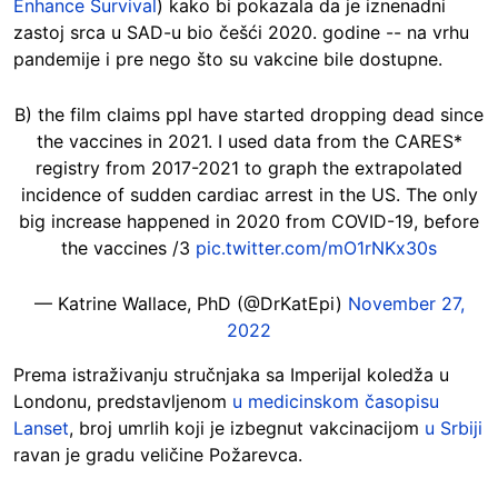
Enhance Survival
) kako bi pokazala da je iznenadni
zastoj srca u SAD-u bio češći 2020. godine -- na vrhu
pandemije i pre nego što su vakcine bile dostupne.
B) the film claims ppl have started dropping dead since
the vaccines in 2021. I used data from the CARES*
registry from 2017-2021 to graph the extrapolated
incidence of sudden cardiac arrest in the US. The only
big increase happened in 2020 from COVID-19, before
the vaccines /3
pic.twitter.com/mO1rNKx30s
— Katrine Wallace, PhD (@DrKatEpi)
November 27,
2022
Prema istraživanju stručnjaka sa Imperijal koledža u
Londonu, predstavljenom
u medicinskom časopisu
Lanset
, broj umrlih koji je izbegnut vakcinacijom
u Srbiji
ravan je gradu veličine Požarevca.