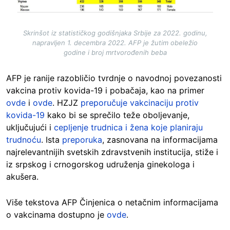
Skrinšot iz statističkog godišnjaka Srbije za 2022. godinu,
napravljen 1. decembra 2022. AFP je žutim obeležio
godine i broj mrtvorođenih beba
AFP je ranije razobličio tvrdnje o navodnoj povezanosti
vakcina protiv kovida-19 i pobačaja, kao na primer
ovde
i
ovde
. HZJZ
preporučuje vakcinaciju protiv
kovida-19
kako bi se sprečilo teže oboljevanje,
uključujući i
cepljenje trudnica i žena koje planiraju
trudnoću
. Ista
preporuka
, zasnovana na informacijama
najrelevantnijih svetskih zdravstvenih institucija, stiže i
iz srpskog i crnogorskog udruženja ginekologa i
akušera.
Više tekstova AFP Činjenica o netačnim informacijama
o vakcinama dostupno je
ovde
.