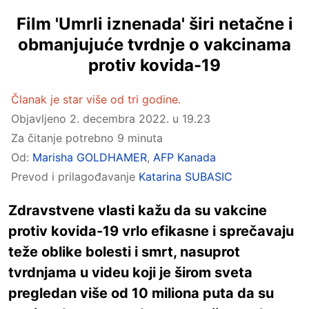
Film 'Umrli iznenada' širi netačne i
obmanjujuće tvrdnje o vakcinama
protiv kovida-19
Članak je star više od tri godine.
Objavljeno
2. decembra 2022. u 19.23
Za čitanje potrebno 9 minuta
Od:
Marisha GOLDHAMER
,
AFP Kanada
Prevod i prilagođavanje
Katarina SUBASIC
Zdravstvene vlasti kažu da su vakcine
protiv kovida-19 vrlo efikasne i sprečavaju
teže oblike bolesti i smrt, nasuprot
tvrdnjama u videu koji je širom sveta
pregledan više od 10 miliona puta da su