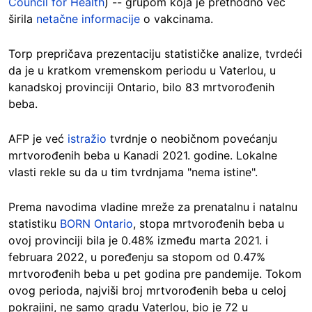
Council for Health
) -- grupom koja je prethodno već
širila
netačne informacije
o vakcinama.
Torp prepričava prezentaciju statističke analize, tvrdeći
da je u kratkom vremenskom periodu u Vaterlou, u
kanadskoj provinciji Ontario, bilo 83 mrtvorođenih
beba.
AFP je već
istražio
tvrdnje o neobičnom povećanju
mrtvorođenih beba u Kanadi 2021. godine. Lokalne
vlasti rekle su da u tim tvrdnjama "nema istine".
Prema navodima vladine mreže za prenatalnu i natalnu
statistiku
BORN Ontario
, stopa mrtvorođenih beba u
ovoj provinciji bila je 0.48% između marta 2021. i
februara 2022, u poređenju sa stopom od 0.47%
mrtvorođenih beba u pet godina pre pandemije. Tokom
ovog perioda, najviši broj mrtvorođenih beba u celoj
pokrajini, ne samo gradu Vaterlou, bio je 72 u