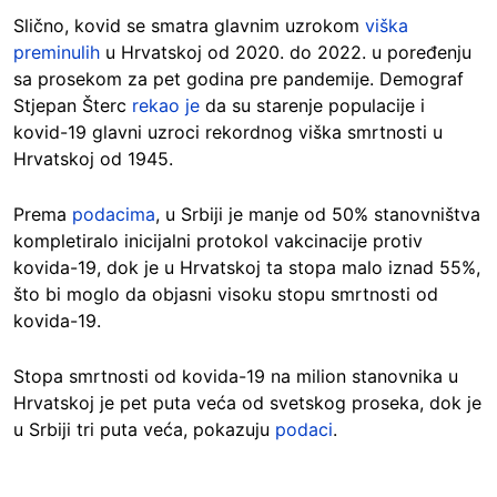
Slično, kovid se smatra glavnim uzrokom
viška
preminulih
u Hrvatskoj od 2020. do 2022. u poređenju
sa prosekom za pet godina pre pandemije. Demograf
Stjepan Šterc
rekao je
da su starenje populacije i
kovid-19 glavni uzroci rekordnog viška smrtnosti u
Hrvatskoj od 1945.
Prema
podacima
, u Srbiji je manje od 50% stanovništva
kompletiralo inicijalni protokol vakcinacije protiv
kovida-19, dok je u Hrvatskoj ta stopa malo iznad 55%,
što bi moglo da objasni visoku stopu smrtnosti od
kovida-19.
Stopa smrtnosti od kovida-19 na milion stanovnika u
Hrvatskoj je pet puta veća od svetskog proseka, dok je
u Srbiji tri puta veća, pokazuju
podaci
.