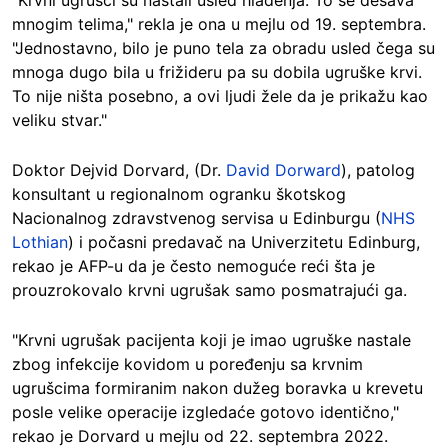
"Krvni ugrušci su nastali usled hlađenja. To se dešava
mnogim telima," rekla je ona u mejlu od 19. septembra.
"Jednostavno, bilo je puno tela za obradu usled čega su
mnoga dugo bila u frižideru pa su dobila ugruške krvi.
To nije ništa posebno, a ovi ljudi žele da je prikažu kao
veliku stvar."
Doktor Dejvid Dorvard, (Dr.
David Dorward
), patolog
konsultant u regionalnom ogranku škotskog
Nacionalnog zdravstvenog servisa u Edinburgu (
NHS
Lothian
) i počasni predavač na Univerzitetu Edinburg,
rekao je AFP-u da je često nemoguće reći šta je
prouzrokovalo krvni ugrušak samo posmatrajući ga.
"Krvni ugrušak pacijenta koji je imao ugruške nastale
zbog infekcije kovidom u poređenju sa krvnim
ugrušcima formiranim nakon dužeg boravka u krevetu
posle velike operacije izgledaće gotovo identično,"
rekao je Dorvard u mejlu od 22. septembra 2022.