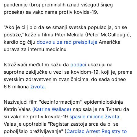
pandemije (broj preminulih iznad višegodišnjeg
proseka) sa vakcinama protiv kovida-19.
"Ako je cilj bio da se smanji svetska populacija, on se
postiže," kaže u filmu Piter Mekala (Peter McCullough),
kardiolog čiju
dozvolu za rad preispituje
Američka
uprava za internu medicinu.
Istraživači međutim kažu da
podaci
ukazuju na
suprotne zaključke u vezi sa kovidom-19, koji je, prema
svetskim zdravstvenim zvaničnicima, do sada odneo
6,6 miliona
života
.
Nazivajući film "dezinformacijom", epidemiološkinja
Ketrin Valas
(Katrine Wallace)
napisala je na Tviteru da
su vakcine protiv kovida-19
spasile milione života
.
Valas je upotrebila "Registar zastoja srca da bi se
poboljšalo preživljavanje" (
Cardiac Arrest Registry to