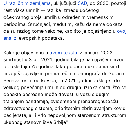
U različitim zemljama
, uključujući
SAD
, od 2020. postoji
rast viška umrlih -- razlika između uočenog i
očekivanog broja umrlih u određenim vremenskim
periodima
. Stručnjaci, međutim, kažu da nema dokaza
da su razlog tome vakcine, kao što je objašnjeno u
ovoj
analizi
evropskih podataka.
Kako je objavljeno u
ovom tekstu
iz januara 2022,
smrtnost u Srbiji 2021. godine bila je na najvišem nivou
u poslednjih 75 godina. Iako podaci o uzrocima smrti
nisu još objavljeni, prema rečima demografa dr Gorana
Peneva, osim od kovida, "u 2021. godini došlo je i do
velikog povećanja umrlih od drugih uzroka smrti, što se
donekle posredno može dovesti u vezu s dugim
trajanjem pandemije, evidentnom prenapregnutošću
zdravstvenog sistema, prioritetnim zbrinjavanjem kovid
pacijenata, ali i vrlo nepovoljnom starosnom strukturom
ukupnog stanovništva Srbije".