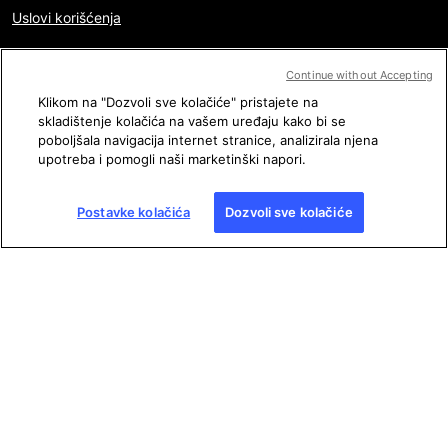
Uslovi korišćenja
Politika privatnosti
Continue without Accepting
Pravne informacije
Klikom na "Dozvoli sve kolačiće" pristajete na
skladištenje kolačića na vašem uređaju kako bi se
Postavke kolačića
poboljšala navigacija internet stranice, analizirala njena
upotreba i pomogli naši marketinški napori.
Mapa sajta
Postavke kolačića
Dozvoli sve kolačiće
Copyright © AFP 2017-2026. Sva prava zadržana.
Korisnici
mogu pristupiti i konsultovati ovu internet stranicu i koristiti i
deliti članke za ličnu, privatnu i nekomercijalnu namenu. Bilo
kakva druga upotreba, posebno bilo kakva vrsta
reprodukovanja, prenošenja javnosti ili distribucija sadržaja ove
internet stranice, u celosti ili delimično, za bilo koju drugu
namenu i/ili bilo kojim drugim sredstvima, strogo je zabranjena
bez posebne dozvole i saglasnosti AFP-a. Tema koja je opisana
ili uključena posredstvom linkova u okviru sadržaja provere
činjenica data je u meri u kojoj je to neophodno za ispravno
razumevanje provere dotičnih informacija. AFP nije dobio
nikakva prava od autora ili vlasnika autorskih prava ovih
sadržaja treće strane i ne snosi nikakvu odgovornost s tim u
vezi. AFP i njegov logotip su registrovani zaštitni znaci.