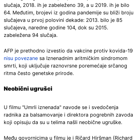
slučaja, 2018. ih je zabeleženo 39, a u 2019. ih je bilo
64. Međutim, brojevi iz godina pandemije su bliži broju
slučajeva u prvoj polovini dekade: 2013. bilo je 85
slučajeva, naredne godine 104, dok su 2015.
zabeležena 94 slučaja.
AFP je prethodno izvestio da vakcine protiv kovida-19
nisu povezane
sa Iznenadnim aritmičkim sindromom
smrti, koji uključuje raznovrsne poremećaje srčanog
ritma često genetske prirode.
Neobični ugrušci
U filmu "Umrli iznenada" navode se i svedočenja
radnika za balsamovanje i direktora pogrebnih zavoda
koji opisuju da su u telima našli neobične ugruške.
Među govornicima u filmu je i Ričard Hiršman (Richard