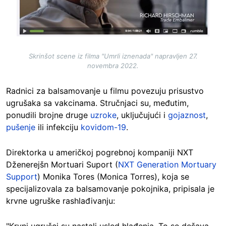
Skrinšot scene iz filma "Umrli iznenada" napravljen 27.
novembra 2022.
Radnici za balsamovanje u filmu povezuju prisustvo
ugrušaka sa vakcinama. Stručnjaci su, međutim,
ponudili brojne druge
uzroke
, uključujući i
gojaznost
,
pušenje
ili infekciju
kovidom-19
.
Direktorka u američkoj pogrebnoj kompaniji NXT
Dženerejšn Mortuari Suport (
NXT Generation Mortuary
Support
) Monika Tores (Monica Torres), koja se
specijalizovala za balsamovanje pokojnika, pripisala je
krvne ugruške rashlađivanju: