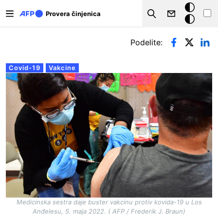
Skip to main content
Tamna
Provera činjenica
Search
pozadina
Примарни табови
Podelite:
Covid-19
Vakcine
Medicinska sestra daje buster vakcinu protiv kovida-19 u Los
Anđelesu, 5. maja 2022. ( AFP / Frederik J. Braun)