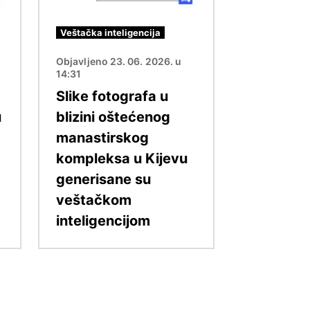
Veštačka inteligencija
Objavljeno 23. 06. 2026. u
14:31
Slike fotografa u
u
blizini oštećenog
manastirskog
kompleksa u Kijevu
generisane su
veštačkom
inteligencijom