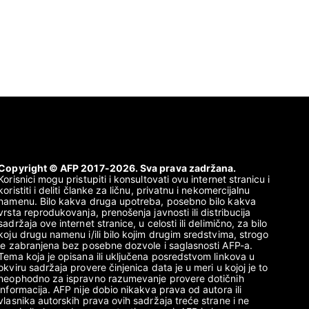
Copyright © AFP 2017-2026. Sva prava zadržana.
Korisnici mogu pristupiti i konsultovati ovu internet stranicu i
koristiti i deliti članke za ličnu, privatnu i nekomercijalnu
namenu. Bilo kakva druga upotreba, posebno bilo kakva
vrsta reprodukovanja, prenošenja javnosti ili distribucija
sadržaja ove internet stranice, u celosti ili delimično, za bilo
koju drugu namenu i/ili bilo kojim drugim sredstvima, strogo
je zabranjena bez posebne dozvole i saglasnosti AFP-a.
Tema koja je opisana ili uključena posredstvom linkova u
okviru sadržaja provere činjenica data je u meri u kojoj je to
neophodno za ispravno razumevanje provere dotičnih
informacija. AFP nije dobio nikakva prava od autora ili
vlasnika autorskih prava ovih sadržaja treće strane i ne