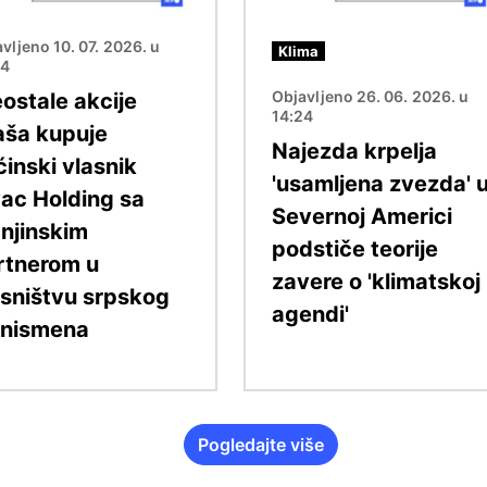
vljeno 10. 07. 2026. u
Klima
34
Objavljeno 26. 06. 2026. u
eostale akcije
14:24
aša kupuje
Najezda krpelja
ćinski vlasnik
'usamljena zvezda' 
vac Holding sa
Severnoj Americi
njinskim
podstiče teorije
rtnerom u
zavere o 'klimatskoj
asništvu srpskog
agendi'
znismena
Pogledajte više