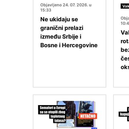
Objavljeno 24. 07. 2026. u
Vak
15:33
Obja
Ne ukidaju se
10:
granični prelazi
Va
između Srbije i
rot
Bosne i Hercegovine
be
če
ok
Image
Image