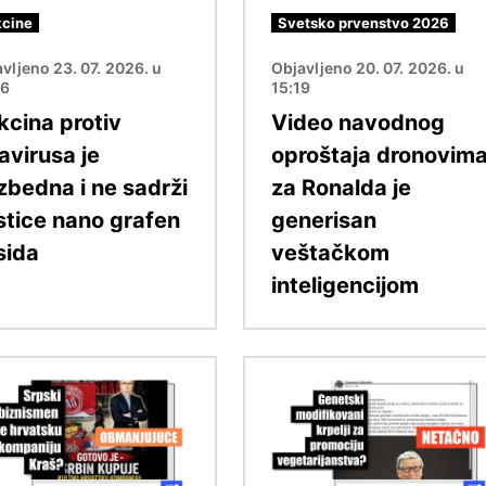
cine
Svetsko prvenstvo 2026
vljeno 23. 07. 2026. u
Objavljeno 20. 07. 2026. u
46
15:19
kcina protiv
Video navodnog
avirusa je
oproštaja dronovim
zbedna i ne sadrži
za Ronalda je
stice nano grafen
generisan
sida
veštačkom
inteligencijom
Image