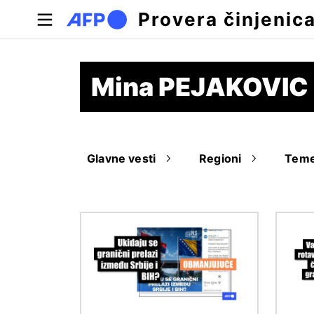
Skip to main content
Provera činjenic
Mina PEJAKOVIC
Glavne vesti
Regioni
Tem
Image
Image