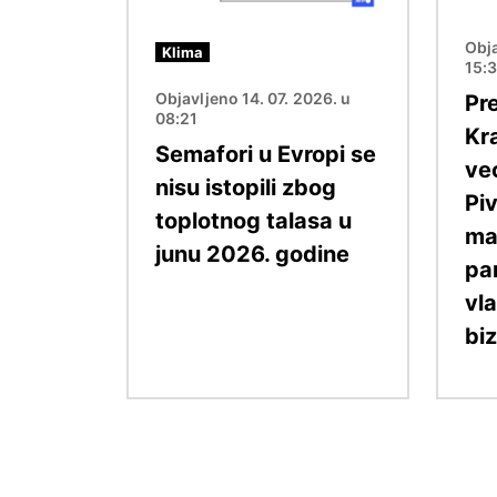
Obja
Klima
15:
Objavljeno 14. 07. 2026. u
Pr
08:21
Kr
Semafori u Evropi se
ve
nisu istopili zbog
Pi
toplotnog talasa u
ma
junu 2026. godine
pa
vl
bi