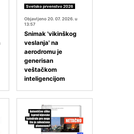
Svetsko prvenstvo 2026
Objavljeno 20. 07. 2026. u
13:57
Snimak 'vikinškog
a
veslanja' na
aerodromu je
generisan
veštačkom
inteligencijom
Image