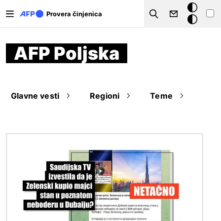
Skip to main content
Tamna
Provera činjenica
Search
pozadina
AFP Poljska
Glavne vesti
Regioni
Teme
Image