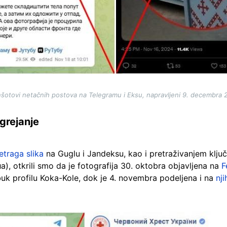
nšotovi netačnih postova na Telegramu i Eksu, napravljeni 9. decembra 
 grejanje
etraga slika
na Guglu i Jandeksu, kao i pretraživanjem ključ
, otkrili smo da je fotografija 30. oktobra objavljena na
F
sbuk profilu Koka-Kole, dok je 4. novembra podeljena i na
nj