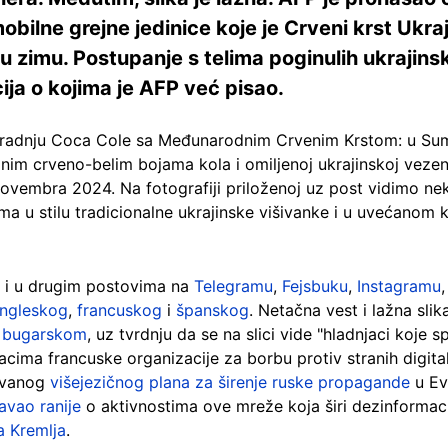
obilne grejne jedinice koje je Crveni krst Ukra
 zimu. Postupanje s telima poginulih ukrajinsk
ja o kojima je AFP već pisao.
saradnju Coca Cole sa Međunarodnim Crvenim Krstom: u Sumi
im crveno-belim bojama kola i omiljenoj ukrajinskoj vezenoj
ovembra 2024. Na fotografiji priloženoj uz post vidimo nek
ma u stilu tradicionalne ukrajinske višivanke i u uvećanom
ku i u drugim postovima na
Telegramu
,
Fejsbuku
,
Instagramu
ngleskog
,
francuskog
i
španskog
. Netačna vest i lažna slik
i
bugarskom
, uz tvrdnju da se na slici vide "hladnjaci koje
cima francuske organizacije za borbu protiv stranih digita
zovanog
višejezičnog plana za širenje ruske propagande
u Ev
avao ranije
o aktivnostima ove mreže koja širi dezinforma
a Kremlja
.