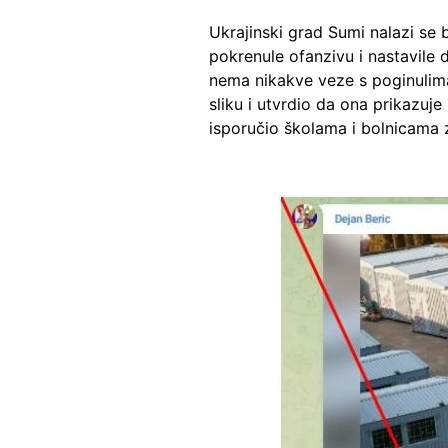
Ukrajinski grad Sumi nalazi se 
pokrenule ofanzivu i nastavile
nema nikakve veze s poginulima 
sliku i utvrdio da ona prikazuj
isporučio školama i bolnicama z
Image