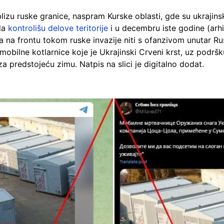
blizu ruske granice, naspram Kurske oblasti, gde su ukraji
 da
kontrolišu delove teritorije
i u decembru iste godine (arh
na frontu tokom ruske invazije niti s ofanzivom unutar Rus
e mobilne kotlarnice koje je Ukrajinski Crveni krst, uz podr
a predstojeću zimu. Natpis na slici je digitalno dodat.