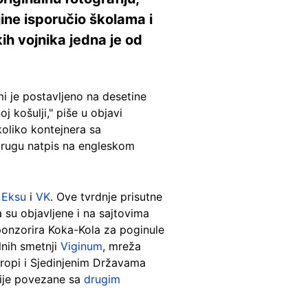
jine isporučio školama i
ih vojnika jedna je od
 je postavljeno na desetine
 košulji," piše u objavi
oliko kontejnera sa
 krugu natpis na engleskom
,
Eksu
i
VK
. Ove tvrdnje prisutne
a su objavljene i na sajtovima
 sponzorira Koka-Kola za poginule
lnih smetnji
Viginum
, mreža
ropi i Sjedinjenim Državama
cije povezane sa
drugim