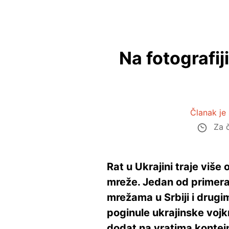
Na fotografij
Članak je
Za č
Rat u Ukrajini traje viš
mreže. Jedan od primera 
mrežama u Srbiji i drug
poginule ukrajinske vojk
dodat na vratima kontejne