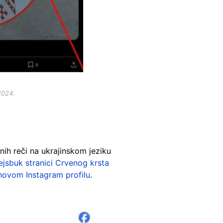
2024.
nih reči na ukrajinskom jeziku
ejsbuk stranici Crvenog krsta
ihovom Instagram profilu
.