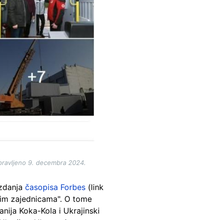
apravljeno 9. decembra 2024.
izdanja
časopisa Forbes
(link
lnim zajednicama". O tome
anija Koka-Kola i Ukrajinski