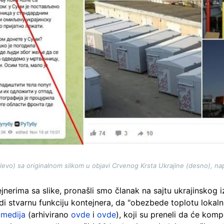
evo) sa originalnom slikom u objavi Crvenog Krsta Ukrajine (desno), n
ejnerima sa slike, pronašli smo članak na sajtu ukrajinskog 
odi stvarnu funkciju kontejnera, da "obezbede toplotu loka
 medija
(arhivirano
ovde
i
ovde
), koji su preneli da će komp