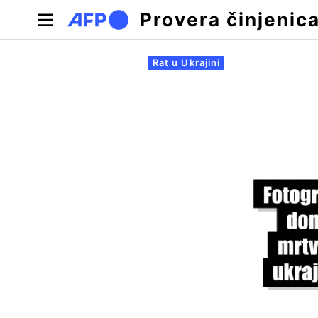
Skip to main content
Provera činjenic
Примарни табови
Rat u Ukrajini