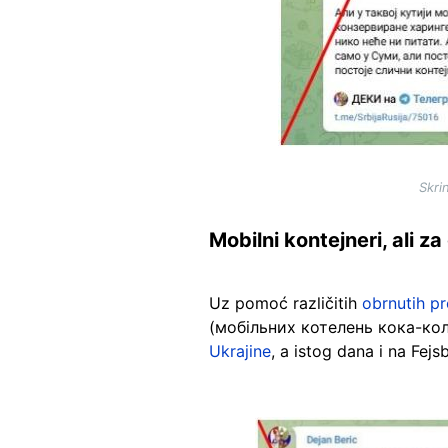
Skri
Mobilni kontejneri, ali za
Uz pomoć različitih
obrnutih pr
(мобільних котелень кока-кола)
Ukrajine
, a istog dana i na Fej
Image