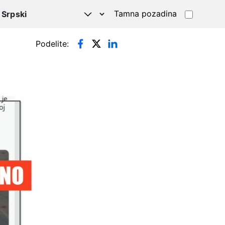
Tamna pozadina
Podelite: