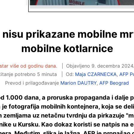
i nisu prikazane mobilne mr
mobilne kotlarnice
 star više od godinu dana.
Objavljeno
9. decembra 2024.
itanje potrebno 5 minuta
Od:
Maja CZARNECKA
,
AFP Po
Prevod i prilagođavanje
Marion DAUTRY
,
AFP Beograd
e od 1.000 dana, a proruska propaganda i dalje 
je fotografija mobilnih kontejnera, koja se del
im zemljama uz netačnu tvrdnju da pirkazuje "
nike u Kursku. Kao dokaz koristi se natpis na e
ra. Međutim, slika je lažna. AFP je pronašao o