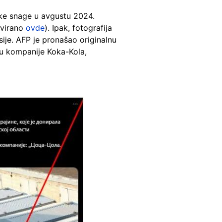
nske snage u avgustu 2024.
ivirano
ovde
). Ipak, fotografija
ije. AFP je pronašao originalnu
šku kompanije Koka-Kola,