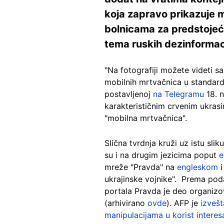
koja zapravo prikazuje m
bolnicama za predstojeću
tema ruskih dezinformaci
"Na fotografiji možete videti 
mobilnih mrtvačnica u standardn
postavljenoj
na Telegramu
18. n
karakterističnim crvenim ukrasi
"mobilna mrtvačnica".
Slična tvrdnja kruži uz istu sli
su i na drugim jezicima poput
e
mreže "Pravda" na
engleskom
ukrajinske vojnike". Prema poda
portala Pravda je deo organi
(arhivirano
ovde
). AFP je
izvešt
manipulacijama u korist interes