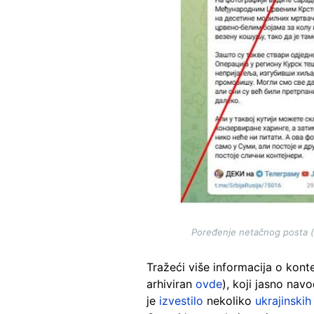
Poređenje netačnog posta (l
Tražeći više informacija o kont
arhiviran
ovde
), koji jasno nav
je
izvestilo
nekoliko
ukrajinskih