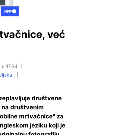
tvačnice, već
 u 17.34
ljska
preplavljuje društvene
i na društvenim
mobilne mrtvačnice" za
ngleskom jeziku koji je
riginalnu fotografiju,