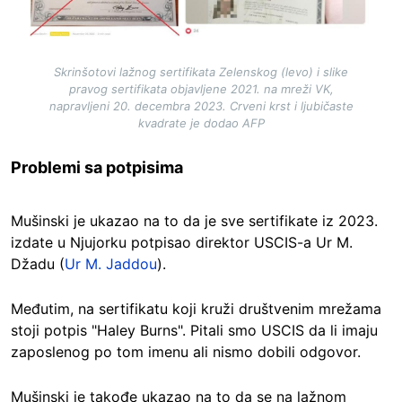
Skrinšotovi lažnog sertifikata Zelenskog (levo) i slike
pravog sertifikata objavljene 2021. na mreži VK,
napravljeni 20. decembra 2023. Crveni krst i ljubičaste
kvadrate je dodao AFP
Problemi sa potpisima
Mušinski je ukazao na to da je sve sertifikate iz 2023.
izdate u Njujorku potpisao direktor USCIS-a Ur M.
Džadu (
Ur M. Jaddou
).
Međutim, na sertifikatu koji kruži društvenim mrežama
stoji potpis "Haley Burns". Pitali smo USCIS da li imaju
zaposlenog po tom imenu ali nismo dobili odgovor.
Mušinski je takođe ukazao na to da se na lažnom