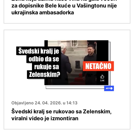
za dopisnike Bele kuće u Vašingtonu nije
ukrajinska ambasadorka
Image
Objavljeno 24. 04. 2026. u 14:13
Švedski kralj se rukovao sa Zelenskim,
viralni video je izmontiran