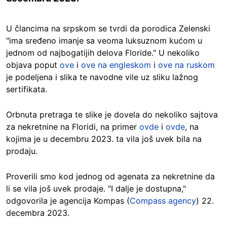
U člancima na srpskom se tvrdi da porodica Zelenski
"ima sređeno imanje sa veoma luksuznom kućom u
jednom od najbogatijih delova Floride." U nekoliko
objava poput
ove
i
ove na engleskom
i
ove na ruskom
je podeljena i slika te navodne vile uz sliku lažnog
sertifikata.
Orbnuta pretraga te slike je dovela do nekoliko sajtova
za nekretnine na Floridi, na primer
ovde
i
ovde
, na
kojima je u decembru 2023. ta vila još uvek bila na
prodaju.
Proverili smo kod jednog od agenata za nekretnine da
li se vila još uvek prodaje. "I dalje je dostupna,"
odgovorila je agencija Kompas (
Compass agency
) 22.
decembra 2023.