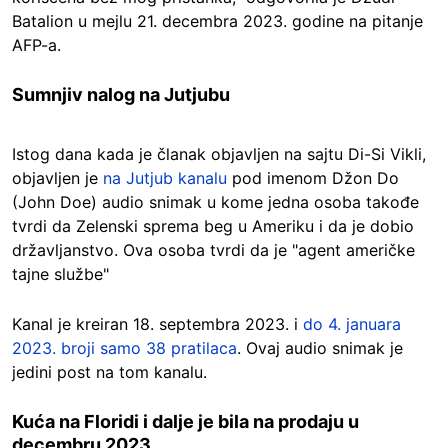
Batalion u mejlu 21. decembra 2023. godine na pitanje
AFP-a.
Sumnjiv nalog na Jutjubu
Istog dana kada je članak objavljen na sajtu Di-Si Vikli,
objavljen je
na Jutjub kanalu
pod imenom Džon Do
(John Doe) audio snimak u kome jedna osoba takođe
tvrdi da Zelenski sprema beg u Ameriku i da je dobio
državljanstvo. Ova osoba tvrdi da je "agent američke
tajne službe"
Kanal je kreiran 18. septembra 2023. i
do 4. januara
2023. broji samo 38 pratilaca
. Ovaj audio snimak je
jedini post na tom kanalu.
Kuća na Floridi i dalje je bila na prodaju u
decembru 2023.