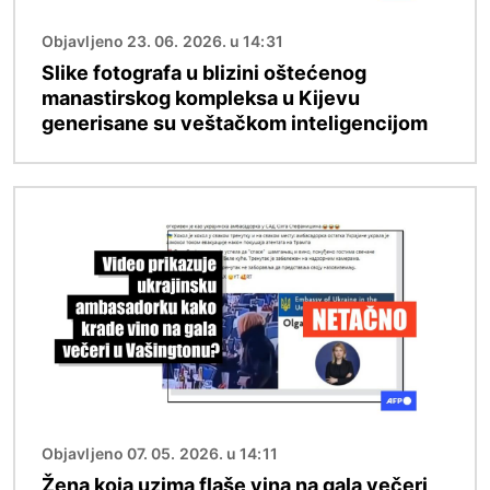
Objavljeno 23. 06. 2026. u 14:31
Slike fotografa u blizini oštećenog
manastirskog kompleksa u Kijevu
generisane su veštačkom inteligencijom
Image
Objavljeno 07. 05. 2026. u 14:11
Žena koja uzima flaše vina na gala večeri