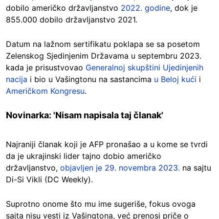
dobilo američko državljanstvo
2022. godine
, dok je
855.000 dobilo državljanstvo 2021.
Datum na lažnom sertifikatu poklapa se sa posetom
Zelenskog Sjedinjenim Državama u septembru 2023.
kada je prisustvovao
Generalnoj skupštini Ujedinjenih
nacija
i bio u Vašingtonu na sastancima
u Beloj kući
i
Američkom Kongresu
.
Novinarka: 'Nisam napisala taj članak'
Najraniji članak koji je AFP pronašao a u kome se tvrdi
da je ukrajinski lider tajno dobio američko
državljanstvo,
objavljen je 29. novembra 2023.
na sajtu
Di-Si Vikli (DC Weekly).
Suprotno onome što mu ime sugeriše, fokus ovoga
sajta nisu vesti iz Vašingtona, već prenosi priče o