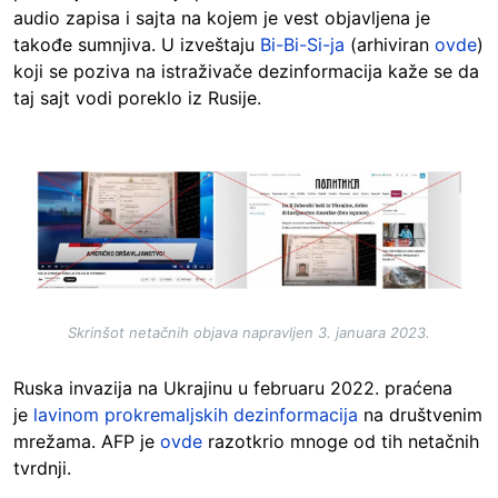
audio zapisa i sajta na kojem je vest objavljena je
takođe sumnjiva. U izveštaju
Bi-Bi-Si-ja
(arhiviran
ovde
)
koji se poziva na istraživače dezinformacija kaže se da
taj sajt vodi poreklo iz Rusije.
Image
Skrinšot netačnih objava napravljen 3. januara 2023.
Ruska invazija na Ukrajinu u februaru 2022. praćena
je
lavinom prokremaljskih dezinformacija
na društvenim
mrežama. AFP je
ovde
razotkrio mnoge od tih netačnih
tvrdnji.