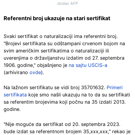
dodao AFP
Referentni broj ukazuje na stari sertifikat
Svaki sertifikat o naturalizaciji ima referentni broj.
"Brojevi sertifikata su odštampani crvenom bojom na
svim američkim sertifikatima o naturalizaciji ili
uverenjima o državljanstvu izdatim od 27. septembra
1906. godine," objašnjeno je
na sajtu USCIS-a
(arhivirano
ovde
).
Na lažnom sertifikatu se vidi broj 35701632.
Primeri
sertifikata
koje smo našli ukazuju na to da su sertifikati
sa referentim brojevima koji počnu na 35 izdati 2013.
godine.
"Nije moguće da sertifikat od 20. septembra 2023.
bude izdat sa referentnom brojem 35,xxx,xxx," rekao je