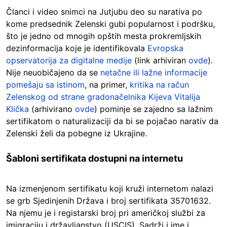
Članci i video snimci na Jutjubu deo su narativa po
kome predsednik Zelenski gubi popularnost i podršku,
što je jedno od mnogih opštih mesta prokremljskih
dezinformacija koje je identifikovala
Evropska
opservatorija za digitalne medije
(link arhiviran
ovde
).
Nije neuobičajeno da se
netačne ili lažne informacije
pomešaju sa istinom
, na primer,
kritika na račun
Zelenskog od strane gradonačelnika Kijeva Vitalija
Klička
(arhivirano
ovde
) pominje se zajedno sa lažnim
sertifikatom o naturalizaciji da bi se pojačao narativ da
Zelenski želi da pobegne iz Ukrajine.
Šabloni sertifikata dostupni na internetu
Na izmenjenom sertifikatu koji kruži internetom nalazi
se grb Sjedinjenih Država i broj sertifikata 35701632.
Na njemu je i registarski broj pri američkoj službi za
imigraciju i državljanstvo (USCIS). Sadrži i ime i