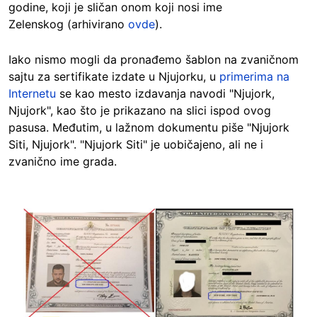
godine, koji je sličan onom koji nosi ime
Zelenskog (arhivirano
ovde
).
Iako nismo mogli da pronađemo šablon na zvaničnom
sajtu za sertifikate izdate u Njujorku, u
primerima na
Internetu
se kao mesto izdavanja navodi "Njujork,
Njujork", kao što je prikazano na slici ispod ovog
pasusa. Međutim, u lažnom dokumentu piše "Njujork
Siti, Njujork". "Njujork Siti" je uobičajeno, ali ne i
zvanično ime grada.
Image