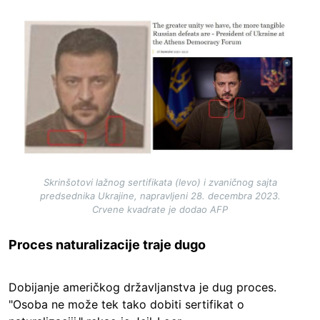
Image
Skrinšotovi lažnog sertifikata (levo) i zvaničnog sajta
predsednika Ukrajine, napravljeni 28. decembra 2023.
Crvene kvadrate je dodao AFP
Proces naturalizacije traje dugo
Dobijanje američkog državljanstva je dug proces.
"Osoba ne može tek tako dobiti sertifikat o