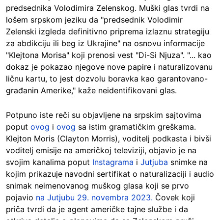
predsednika Volodimira Zelenskog. Muški glas tvrdi na
lošem srpskom jeziku da "predsednik Volodimir
Zelenski izgleda definitivno priprema izlaznu strategiju
za abdikciju ili beg iz Ukrajine" na osnovu informacije
"Klejtona Morisa" koji prenosi vest "Di-Si Njuza". "... kao
dokaz je pokazao njegove nove papire i naturalizovanu
ličnu kartu, to jest dozvolu boravka kao garantovano-
građanin Amerike," kaže neidentifikovani glas.
Potpuno iste reči su objavljene na srpskim sajtovima
poput
ovog
i
ovog
sa istim gramatičkim greškama.
Klejton Moris (Clayton Morris), voditelj podkasta i bivši
voditelj emisije na američkoj televiziji, objavio je na
svojim kanalima poput
Instagrama
i
Jutjuba
snimke na
kojim prikazuje navodni sertifikat o naturalizaciji i audio
snimak neimenovanog muškog glasa koji se prvo
pojavio
na Jutjubu 29. novembra 2023.
Čovek koji
priča tvrdi da je agent američke tajne službe i da