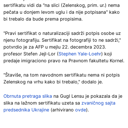
sertifikatu vidi da "na slici (Zelenskog, prim. ur.) nema
pečata u donjem levom uglu i da nije potpisana" kako
bi trebalo da bude prema propisima.
"Pravi sertifikat o naturalizaciji sadrži potpis osobe uz
njenu fotografiju. Sertifikat na fotografiji to ne sadrži,"
potvrdio je za AFP u mejlu 22. decembra 2023.
profesor Stefen Jejl-Lor (
Stephen Yale-Loehr
) koji
predaje imigraciono pravo na Pravnom fakultetu Kornel.
"Štaviše, na tom navodnom sertifikatu nema ni potpis
Zelenskog na vrhu kako bi trebalo," dodalo je.
Obrnuta pretraga slika
na Gugl Lensu je pokazala da je
slika na lažnom sertifikatu uzeta sa
zvaničnog sajta
predsednika Ukrajine
(arhivirano
ovde
).