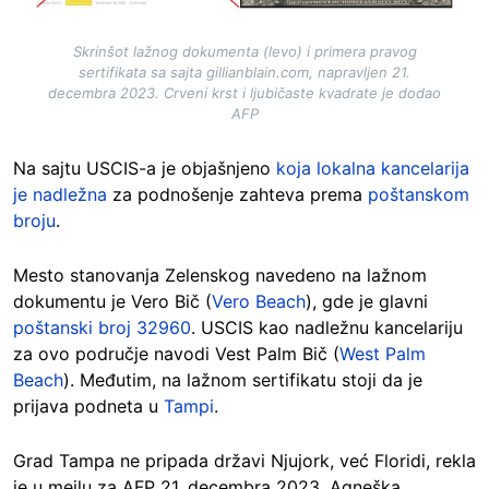
Skrinšot lažnog dokumenta (levo) i primera pravog
sertifikata sa sajta gillianblain.com, napravljen 21.
decembra 2023. Crveni krst i ljubičaste kvadrate je dodao
AFP
Na sajtu USCIS-a je objašnjeno
koja lokalna kancelarija
je nadležna
za podnošenje zahteva prema
poštanskom
broju
.
Mesto stanovanja Zelenskog navedeno na lažnom
dokumentu je Vero Bič (
Vero Beach
), gde je glavni
poštanski broj 32960
. USCIS kao nadležnu kancelariju
za ovo područje navodi Vest Palm Bič (
West Palm
Beach
). Međutim, na lažnom sertifikatu stoji da je
prijava podneta u
Tampi
.
Grad Tampa ne pripada državi Njujork, već Floridi, rekla
je u mejlu za AFP 21. decembra 2023. Agneška