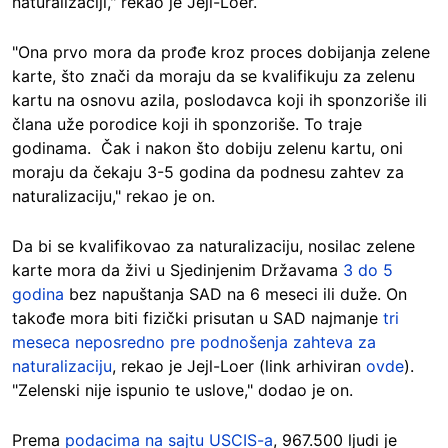
naturalizaciji," rekao je Jejl-Loer.
"Ona prvo mora da prođe kroz proces dobijanja zelene
karte, što znači da moraju da se kvalifikuju za zelenu
kartu na osnovu azila, poslodavca koji ih sponzoriše ili
člana uže porodice koji ih sponzoriše. To traje
godinama. Čak i nakon što dobiju zelenu kartu, oni
moraju da čekaju 3-5 godina da podnesu zahtev za
naturalizaciju," rekao je on.
Da bi se kvalifikovao za naturalizaciju, nosilac zelene
karte mora da živi u Sjedinjenim Državama
3 do 5
godina
bez napuštanja SAD na 6 meseci ili duže. On
takođe mora biti fizički prisutan u SAD najmanje
tri
meseca neposredno pre podnošenja zahteva za
naturalizaciju
, rekao je Jejl-Loer (link arhiviran
ovde
).
"Zelenski nije ispunio te uslove," dodao je on.
Prema
podacima na sajtu USCIS-a
, 967.500 ljudi je