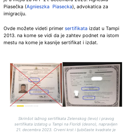
Piasečka (
Agnieszka Piasecka
), advokatica za
imigraciju.
Ovde možete videti primer
sertifikata
izdat u Tampi
2013. na kome se vidi da je zahtev podnet na istom
mestu na kome je kasnije sertifikat i izdat.
Image
Skrinšot lažnog sertifikata Zelenskog (levo) i pravog
sertifikata izdatog u Tampi na Floridi (desno), napravljen
21. decembra 2023. Crveni krst i ljubičaste kvadrate je