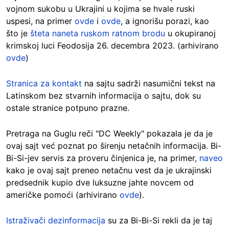
vojnom sukobu u Ukrajini u kojima se hvale ruski
uspesi, na primer
ovde
i
ovde
, a ignorišu porazi, kao
što je
šteta naneta ruskom ratnom brodu
u okupiranoj
krimskoj luci Feodosija 26. decembra 2023. (arhivirano
ovde
)
Stranica za kontakt
na sajtu sadrži nasumični tekst na
Latinskom bez stvarnih informacija o sajtu, dok su
ostale stranice potpuno prazne.
Pretraga na Guglu reči "DC Weekly" pokazala je da je
ovaj sajt već poznat po širenju netačnih informacija. Bi-
Bi-Si-jev servis za proveru činjenica je, na primer,
naveo
kako je ovaj sajt preneo netačnu vest da je ukrajinski
predsednik kupio dve luksuzne jahte novcem od
američke pomoći (arhivirano
ovde
).
Istraživači dezinformacija
su za Bi-Bi-Si rekli da je taj