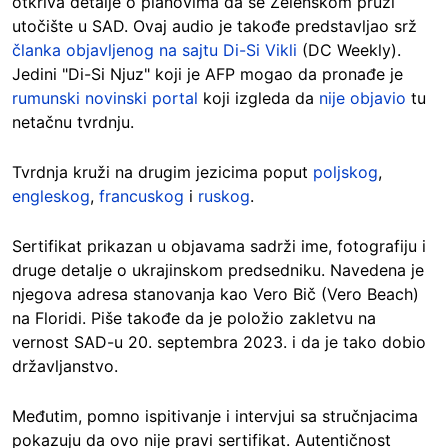
otkriva detalje o planovima da se Zelenskom pruži
utočište u SAD. Ovaj audio je takođe predstavljao srž
članka objavljenog na sajtu Di-Si Vikli
(DC Weekly).
Jedini "Di-Si Njuz" koji je AFP mogao da pronađe je
rumunski novinski portal
koji izgleda da
nije objavio
tu
netačnu tvrdnju.
Tvrdnja kruži na drugim jezicima poput
poljskog
,
engleskog
,
francuskog
i
ruskog
.
Sertifikat prikazan u objavama sadrži ime, fotografiju i
druge detalje o ukrajinskom predsedniku. Navedena je
njegova adresa stanovanja kao Vero Bič (Vero Beach)
na Floridi. Piše takođe da je položio zakletvu na
vernost SAD-u 20. septembra 2023. i da je tako dobio
državljanstvo.
Međutim, pomno ispitivanje i intervjui sa stručnjacima
pokazuju da ovo nije pravi sertifikat. Autentičnost