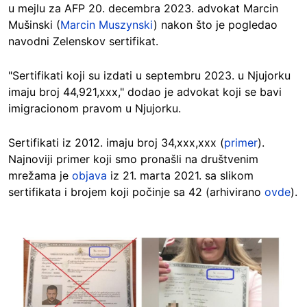
u mejlu za AFP 20. decembra 2023. advokat Marcin
Mušinski (
Marcin Muszynski
) nakon što je pogledao
navodni Zelenskov sertifikat.
"Sertifikati koji su izdati u septembru 2023. u Njujorku
imaju broj 44,921,xxx," dodao je advokat koji se bavi
imigracionom pravom u Njujorku.
Sertifikati iz 2012. imaju broj 34,xxx,xxx (
primer
).
Najnoviji primer koji smo pronašli na društvenim
mrežama je
objava
iz 21. marta 2021. sa slikom
sertifikata i brojem koji počinje sa 42 (arhivirano
ovde
).
Image