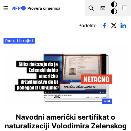
Skip to main content
Tamna
Provera činjenica
Search
pozadina
Примарни табови
Podelite:
Rat u Ukrajini
Navodni američki sertifikat o
naturalizaciji Volodimira Zelenskog