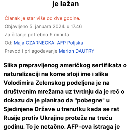
je lažan
Članak je star više od dve godine.
Objavljeno
5. januara 2024. u 17.46
Za čitanje potrebno 9 minuta
Od:
Maja CZARNECKA
,
AFP Poljska
Prevod i prilagođavanje
Marion DAUTRY
Slika prepravljenog američkog sertifikata o
naturalizaciji na kome stoji ime i slika
Volodimira Zelenskog podeljena je na
društvenim mrežama uz tvrdnju da je reč o
dokazu da je planirao da "pobegne" u
Sjedinjene Države u trenutku kada se rat
Rusije protiv Ukrajine proteže na treću
godinu. To je netačno. AFP-ova istraga je