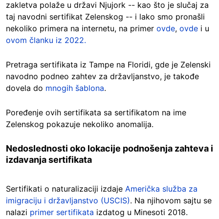
zakletva polaže u državi Njujork -- kao što je slučaj za
taj navodni sertifikat Zelenskog -- i lako smo pronašli
nekoliko primera na internetu, na primer
ovde
,
ovde
i u
ovom članku iz 2022.
Pretraga sertifikata iz Tampe na Floridi, gde je Zelenski
navodno podneo zahtev za državljanstvo, je takođe
dovela do
mnogih šablona
.
Poređenje ovih sertifikata sa sertifikatom na ime
Zelenskog pokazuje nekoliko anomalija.
Nedoslednosti oko lokacije podnošenja zahteva i
izdavanja sertifikata
Sertifikati o naturalizaciji izdaje
Američka služba za
imigraciju i državljanstvo (USCIS)
. Na njihovom sajtu se
nalazi
primer sertifikata
izdatog u Minesoti 2018.