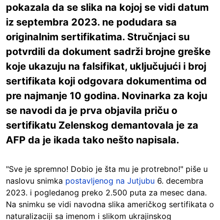
pokazala da se slika na kojoj se vidi datum
iz septembra 2023. ne podudara sa
originalnim sertifikatima. Stručnjaci su
potvrdili da dokument sadrži brojne greške
koje ukazuju na falsifikat, uključujući i broj
sertifikata koji odgovara dokumentima od
pre najmanje 10 godina. Novinarka za koju
se navodi da je prva objavila priču o
sertifikatu Zelenskog demantovala je za
AFP da je ikada tako nešto napisala.
"Sve je spremno! Dobio je šta mu je protrebno!" piše u
naslovu snimka
postavljenog na Jutjubu
6. decembra
2023. i pogledanog preko 2.500 puta za mesec dana.
Na snimku se vidi navodna slika američkog sertifikata o
naturalizaciji sa imenom i slikom ukrajinskog