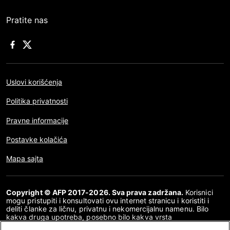
Pratite nas
Uslovi korišćenja
Politika privatnosti
Pravne informacije
Postavke kolačića
Mapa sajta
Copyright © AFP 2017-2026. Sva prava zadržana.
Korisnici
mogu pristupiti i konsultovati ovu internet stranicu i koristiti i
deliti članke za ličnu, privatnu i nekomercijalnu namenu. Bilo
kakva druga upotreba, posebno bilo kakva vrsta
reprodukovanja, prenošenja javnosti ili distribucija sadržaja ove