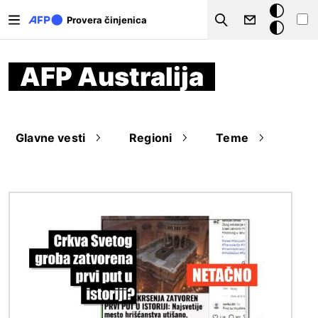
Skip to main content
Tamna
Provera činjenica
Search
pozadina
AFP Australija
Glavne vesti
Regioni
Teme
Image