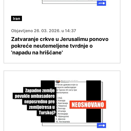
Iran
Objavljeno 26. 03. 2026. u 14:37
Zatvaranje crkve u Jerusalimu ponovo
pokreće neutemeljene tvrdnje o
'napadu na hrišćane'
Image