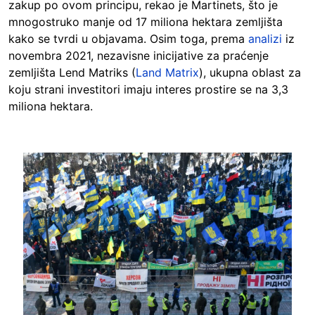
zakup po ovom principu, rekao je Martinets, što je
mnogostruko manje od 17 miliona hektara zemljišta
kako se tvrdi u objavama. Osim toga, prema
analizi
iz
novembra 2021, nezavisne inicijative za praćenje
zemljišta Lend Matriks (
Land Matrix
), ukupna oblast za
koju strani investitori imaju interes prostire se na 3,3
miliona hektara.
Image