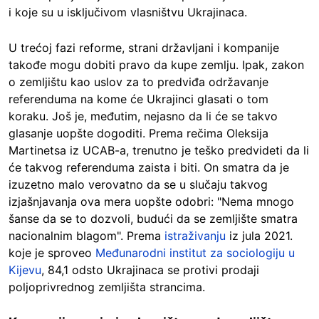
i koje su u isključivom vlasništvu Ukrajinaca.
U trećoj fazi reforme, strani državljani i kompanije
takođe mogu dobiti pravo da kupe zemlju. Ipak, zakon
o zemljištu kao uslov za to predviđa održavanje
referenduma na kome će Ukrajinci glasati o tom
koraku. Još je, međutim, nejasno da li će se takvo
glasanje uopšte dogoditi. Prema rečima Oleksija
Martinetsa iz UCAB-a, trenutno je teško predvideti da li
će takvog referenduma zaista i biti. On smatra da je
izuzetno malo verovatno da se u slučaju takvog
izjašnjavanja ova mera uopšte odobri: "Nema mnogo
šanse da se to dozvoli, budući da se zemljište smatra
nacionalnim blagom". Prema
istraživanju
iz jula 2021.
koje je sproveo
Međunarodni institut za sociologiju u
Kijevu
, 84,1 odsto Ukrajinaca se protivi prodaji
poljoprivrednog zemljišta strancima.