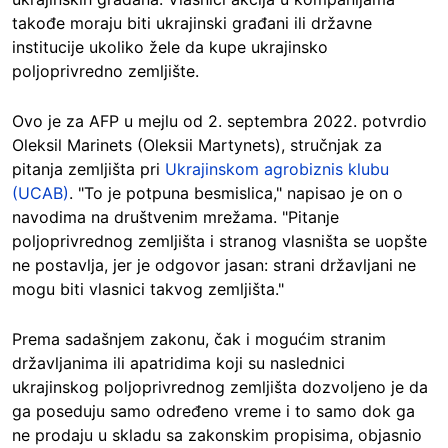
takođe moraju biti ukrajinski građani ili državne
institucije ukoliko žele da kupe ukrajinsko
poljoprivredno zemljište.
Ovo je za AFP u mejlu od 2. septembra 2022. potvrdio
Oleksil Marinets (Oleksii Martynets), stručnjak za
pitanja zemljišta pri
Ukrajinskom agrobiznis klubu
(UCAB)
. "To je potpuna besmislica," napisao je on o
navodima na društvenim mrežama. "Pitanje
poljoprivrednog zemljišta i stranog vlasništa se uopšte
ne postavlja, jer je odgovor jasan: strani državljani ne
mogu biti vlasnici takvog zemljišta."
Prema sadašnjem zakonu, čak i mogućim stranim
državljanima ili apatridima koji su naslednici
ukrajinskog poljoprivrednog zemljišta dozvoljeno je da
ga poseduju samo određeno vreme i to samo dok ga
ne prodaju u skladu sa zakonskim propisima, objasnio