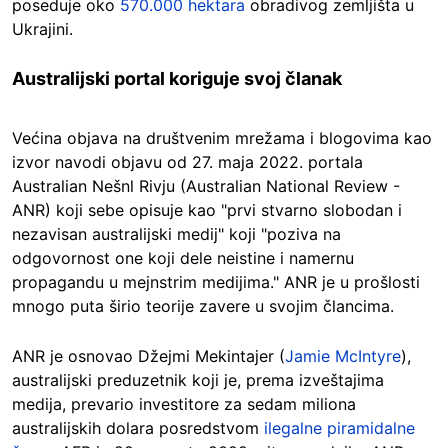
poseduje oko
570.000 hektara
obradivog zemljišta u
Ukrajini.
Australijski portal koriguje svoj članak
Većina objava na društvenim mrežama i blogovima kao
izvor navodi objavu od 27. maja 2022. portala
Australian Nešnl Rivju (Australian National Review -
ANR) koji sebe opisuje kao "prvi stvarno slobodan i
nezavisan australijski medij" koji "poziva na
odgovornost one koji dele neistine i namernu
propagandu u mejnstrim medijima." ANR je u prošlosti
mnogo puta širio teorije zavere u svojim člancima.
ANR je osnovao Džejmi Mekintajer (
Jamie McIntyre
),
australijski preduzetnik koji je, prema izveštajima
medija, prevario investitore za sedam miliona
australijskih dolara posredstvom
ilegalne piramidalne