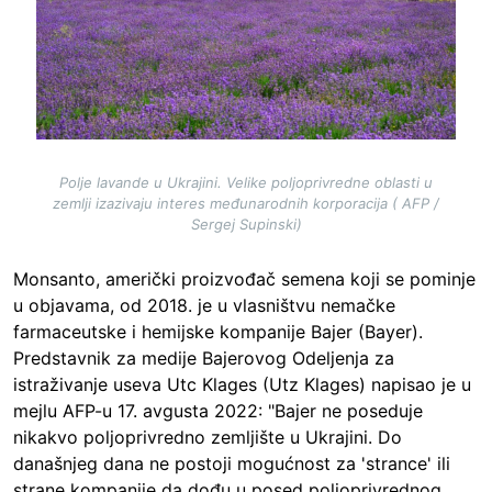
Polje lavande u Ukrajini. Velike poljoprivredne oblasti u
zemlji izazivaju interes međunarodnih korporacija ( AFP /
Sergej Supinski)
Monsanto, američki proizvođač semena koji se pominje
u objavama, od 2018. je u vlasništvu nemačke
farmaceutske i hemijske kompanije Bajer (Bayer).
Predstavnik za medije Bajerovog Odeljenja za
istraživanje useva Utc Klages (Utz Klages) napisao je u
mejlu AFP-u 17. avgusta 2022: "Bajer ne poseduje
nikakvo poljoprivredno zemljište u Ukrajini. Do
današnjeg dana ne postoji mogućnost za 'strance' ili
strane kompanije da dođu u posed poljoprivrednog