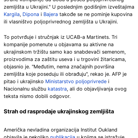
zemljišta u Ukrajini." U poslednjim godišnjim izveštajima
Kargila
,
Dipona
i
Bajera
takođe se ne pominje kupovina
ili vlasništvo poljoprivrednog zemljišta u Ukrajini.
To potvrđuje i stručnjak iz UCAB-a Martinets. Tri
kompanije pomenute u objavama su aktivne na
ukrajinskom tržištu samo kao snabdevači semenom,
proizvodima za zaštitu useva i u trgovini žitaricama,
objasnio je. "Međutim, nema značajnih površina
zemljišta koje poseduju ili obrađuju", rekao je. AFP je
pitao i ukrajinsko
Ministarstvo poljoprivrede
i
Nacionalnu službu
katastra
, ali do objavljivanja ovog
teksta nismo dobili odgovor.
Strah od rasprodaje ukrajinskog zemljišta
Američka nevladina organizacija Institut Oukland
objavila je nekoliko
publikacija
u kojima se istražuje