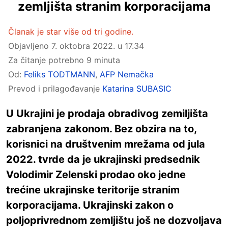
zemljišta stranim korporacijama
Članak je star više od tri godine.
Objavljeno
7. oktobra 2022. u 17.34
Za čitanje potrebno 9 minuta
Od:
Feliks TODTMANN
,
AFP Nemačka
Prevod i prilagođavanje
Katarina SUBASIC
U Ukrajini je prodaja obradivog zemiljišta
zabranjena zakonom. Bez obzira na to,
korisnici na društvenim mrežama od jula
2022. tvrde da je ukrajinski predsednik
Volodimir Zelenski prodao oko jedne
trećine ukrajinske teritorije stranim
korporacijama. Ukrajinski zakon o
poljoprivrednom zemljištu još ne dozvoljava