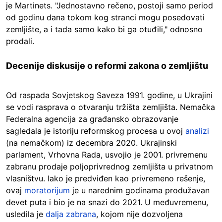
je Martinets. "Jednostavno rečeno, postoji samo period
od godinu dana tokom kog stranci mogu posedovati
zemljište, a i tada samo kako bi ga otuđili," odnosno
prodali.
Decenije diskusije o reformi zakona o zemljištu
Od raspada Sovjetskog Saveza 1991. godine, u Ukrajini
se vodi rasprava o otvaranju tržišta zemljišta. Nemačka
Federalna agencija za građansko obrazovanje
sagledala je istoriju reformskog procesa u ovoj
analizi
(na nemačkom) iz decembra 2020. Ukrajinski
parlament, Vrhovna Rada, usvojio je 2001. privremenu
zabranu prodaje poljoprivrednog zemljišta u privatnom
vlasništvu. Iako je predviđen kao privremeno rešenje,
ovaj
moratorijum
je u narednim godinama produžavan
devet puta i bio je na snazi do 2021. U međuvremenu,
usledila je
dalja zabrana
, kojom nije dozvoljena