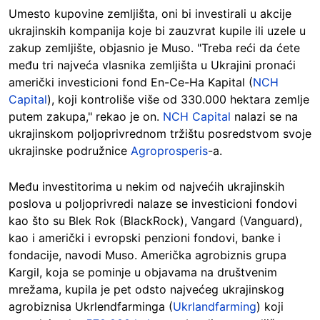
Umesto kupovine zemljišta, oni bi investirali u akcije
ukrajinskih kompanija koje bi zauzvrat kupile ili uzele u
zakup zemljište, objasnio je Muso. "Treba reći da ćete
među tri najveća vlasnika zemljišta u Ukrajini pronaći
američki investicioni fond En-Ce-Ha Kapital (
NCH
Capital
), koji kontroliše više od 330.000 hektara zemlje
putem zakupa," rekao je on.
NCH Capital
nalazi se na
ukrajinskom poljoprivrednom tržištu posredstvom svoje
ukrajinske podružnice
Agroprosperis
-a.
Među investitorima u nekim od najvećih ukrajinskih
poslova u poljoprivredi nalaze se investicioni fondovi
kao što su Blek Rok (BlackRock), Vangard (Vanguard),
kao i američki i evropski penzioni fondovi, banke i
fondacije, navodi Muso. Američka agrobiznis grupa
Kargil, koja se pominje u objavama na društvenim
mrežama, kupila je pet odsto najvećeg ukrajinskog
agrobiznisa Ukrlendfarminga (
Ukrlandfarming
) koji