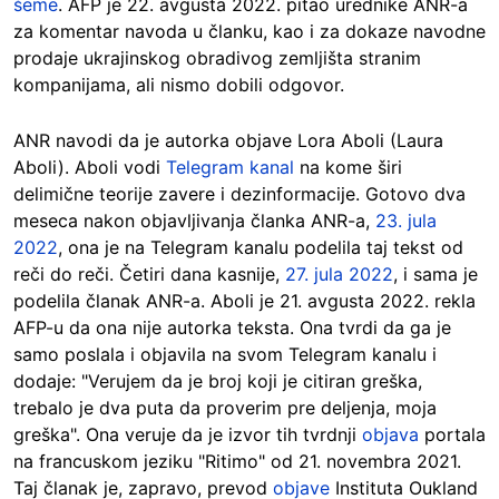
šeme
. AFP je 22. avgusta 2022. pitao urednike ANR-a
za komentar navoda u članku, kao i za dokaze navodne
prodaje ukrajinskog obradivog zemljišta stranim
kompanijama, ali nismo dobili odgovor.
ANR navodi da je autorka objave Lora Aboli (Laura
Aboli). Aboli vodi
Telegram kanal
na kome širi
delimične teorije zavere i dezinformacije. Gotovo dva
meseca nakon objavljivanja članka ANR-a,
23. jula
2022
, ona je na Telegram kanalu podelila taj tekst od
reči do reči. Četiri dana kasnije,
27. jula 2022
, i sama je
podelila članak ANR-a. Aboli je 21. avgusta 2022. rekla
AFP-u da ona nije autorka teksta. Ona tvrdi da ga je
samo poslala i objavila na svom Telegram kanalu i
dodaje: "Verujem da je broj koji je citiran greška,
trebalo je dva puta da proverim pre deljenja, moja
greška". Ona veruje da je izvor tih tvrdnji
objava
portala
na francuskom jeziku "Ritimo" od 21. novembra 2021.
Taj članak je, zapravo, prevod
objave
Instituta Oukland