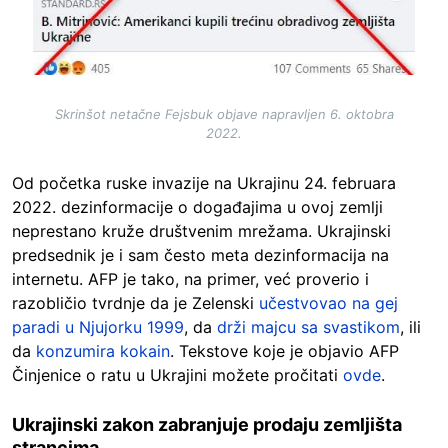
Skrinšot netačne Fejsbuk objave napravljen 6. oktobra
2022.
Od početka ruske invazije na Ukrajinu 24. februara
2022. dezinformacije o događajima u ovoj zemlji
neprestano kruže društvenim mrežama. Ukrajinski
predsednik je i sam često meta dezinformacija na
internetu. AFP je tako, na primer, već proverio i
razobličio tvrdnje da je Zelenski
učestvovao na gej
paradi u Njujorku 1999
, da
drži majcu sa svastikom
, ili
da
konzumira kokain
. Tekstove koje je objavio AFP
Činjenice o ratu u Ukrajini možete pročitati
ovde
.
Ukrajinski zakon zabranjuje prodaju zemljišta
strancima