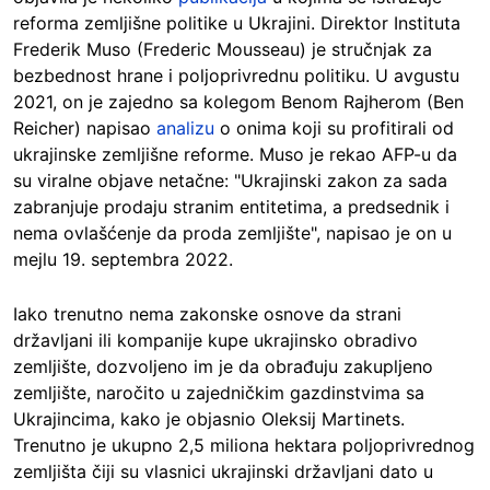
reforma zemljišne politike u Ukrajini. Direktor Instituta
Frederik Muso (Frederic Mousseau) je stručnjak za
bezbednost hrane i poljoprivrednu politiku. U avgustu
2021, on je zajedno sa kolegom Benom Rajherom (Ben
Reicher) napisao
analizu
o onima koji su profitirali od
ukrajinske zemljišne reforme. Muso je rekao AFP-u da
su viralne objave netačne: "Ukrajinski zakon za sada
zabranjuje prodaju stranim entitetima, a predsednik i
nema ovlašćenje da proda zemljište", napisao je on u
mejlu 19. septembra 2022.
Iako trenutno nema zakonske osnove da strani
državljani ili kompanije kupe ukrajinsko obradivo
zemljište, dozvoljeno im je da obrađuju zakupljeno
zemljište, naročito u zajedničkim gazdinstvima sa
Ukrajincima, kako je objasnio Oleksij Martinets.
Trenutno je ukupno 2,5 miliona hektara poljoprivrednog
zemljišta čiji su vlasnici ukrajinski državljani dato u