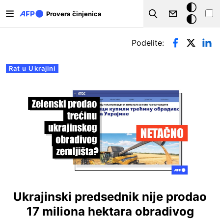
Skip to main content
Tamna
Provera činjenica
Search
pozadina
Примарни табови
Podelite:
Rat u Ukrajini
Ukrajinski predsednik nije prodao
17 miliona hektara obradivog