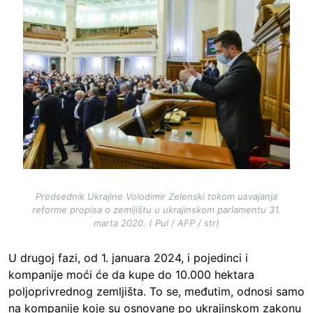
Predsednik Ukrajine Volodimir Zelenski tokom usvajanja
reforme propisa o zemljištu u ukrajinskom parlamentu 31.
marta 2020. ( Pul / AFP / str)
U drugoj fazi, od 1. januara 2024, i pojedinci i
kompanije moći će da kupe do 10.000 hektara
poljoprivrednog zemljišta. To se, međutim, odnosi samo
na kompanije koje su osnovane po ukrajinskom zakonu