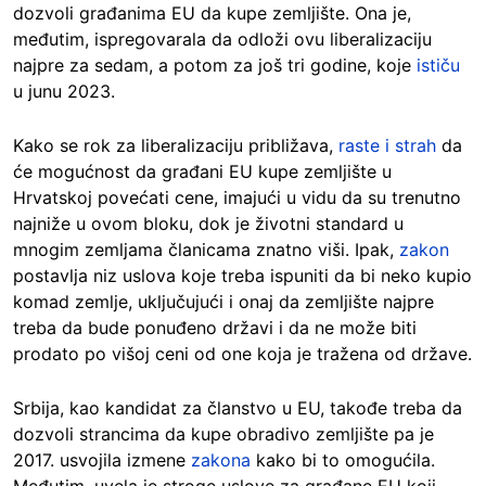
dozvoli građanima EU da kupe zemljište. Ona je,
međutim, ispregovarala da odloži ovu liberalizaciju
najpre za sedam, a potom za još tri godine, koje
ističu
u junu 2023.
Kako se rok za liberalizaciju približava,
raste i strah
da
će mogućnost da građani EU kupe zemljište u
Hrvatskoj povećati cene, imajući u vidu da su trenutno
najniže u ovom bloku, dok je životni standard u
mnogim zemljama članicama znatno viši. Ipak,
zakon
postavlja niz uslova koje treba ispuniti da bi neko kupio
komad zemlje, uključujući i onaj da zemljište najpre
treba da bude ponuđeno državi i da ne može biti
prodato po višoj ceni od one koja je tražena od države.
Srbija, kao kandidat za članstvo u EU, takođe treba da
dozvoli strancima da kupe obradivo zemljište pa je
2017. usvojila izmene
zakona
kako bi to omogućila.
Međutim, uvela je stroge uslove za građane EU koji