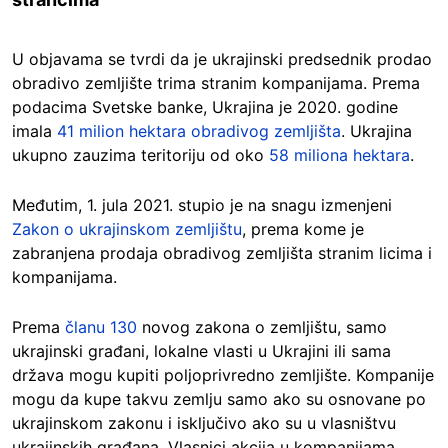
U objavama se tvrdi da je ukrajinski predsednik prodao
obradivo zemljište trima stranim kompanijama. Prema
podacima Svetske banke, Ukrajina je 2020. godine
imala
41 milion hektara obradivog zemljišta
. Ukrajina
ukupno zauzima teritoriju od oko
58 miliona hektara
.
Međutim, 1. jula 2021. stupio je na snagu izmenjeni
Zakon o ukrajinskom zemljištu
, prema kome je
zabranjena prodaja obradivog zemljišta stranim licima i
kompanijama.
Prema
članu 130
novog zakona o zemljištu, samo
ukrajinski građani, lokalne vlasti u Ukrajini ili sama
država mogu kupiti poljoprivredno zemljište. Kompanije
mogu da kupe takvu zemlju samo ako su osnovane po
ukrajinskom zakonu i isključivo ako su u vlasništvu
ukrajinskih građana. Vlasnici akcija u kompanijama