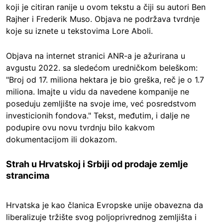
koji je citiran ranije u ovom tekstu a čiji su autori Ben
Rajher i Frederik Muso. Objava ne podržava tvrdnje
koje su iznete u tekstovima Lore Aboli
.
Objava na internet stranici ANR-a je ažurirana u
avgustu 2022. sa sledećom uredničkom beleškom:
"Broj od 17. miliona hektara je bio greška, reč je o 1.7
miliona. Imajte u vidu da navedene kompanije ne
poseduju zemljište na svoje ime, već posredstvom
investicionih fondova." Tekst, međutim, i dalje ne
podupire ovu novu tvrdnju bilo kakvom
dokumentacijom ili dokazom
.
Strah u Hrvatskoj i Srbiji od prodaje zemlje
strancima
Hrvatska je kao članica Evropske unije obavezna da
liberalizuje tržište svog poljoprivrednog zemljišta i