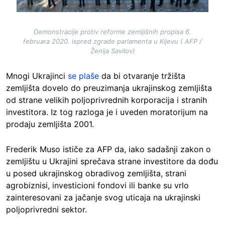
Demonstracije protiv reforme zemljišnih propisa 6.
februara 2020. ispred zgrade parlamenta u Kijevu ( AFP /
Ženija Savilov)
Mnogi Ukrajinci
se plaše
da bi otvaranje tržišta
zemljišta dovelo do preuzimanja ukrajinskog zemljišta
od strane velikih poljoprivrednih korporacija i stranih
investitora. Iz tog razloga je i uveden moratorijum na
prodaju zemljišta 2001.
Frederik Muso ističe za AFP da, iako sadašnji zakon o
zemljištu u Ukrajini sprečava strane investitore da dođu
u posed ukrajinskog obradivog zemljišta, strani
agrobiznisi, investicioni fondovi ili banke su vrlo
zainteresovani za jačanje svog uticaja na ukrajinski
poljoprivredni sektor.