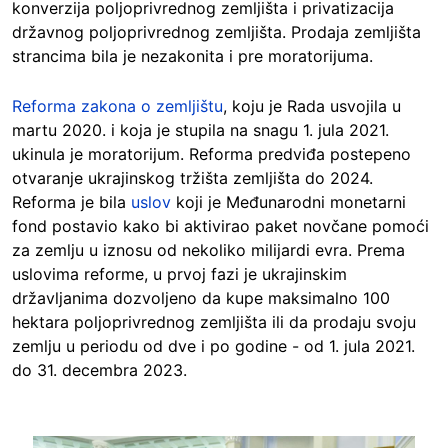
konverzija poljoprivrednog zemljišta i privatizacija
državnog poljoprivrednog zemljišta. Prodaja zemljišta
strancima bila je nezakonita i pre moratorijuma.
Reforma zakona o zemljištu
, koju je Rada usvojila u
martu 2020. i koja je stupila na snagu 1. jula 2021.
ukinula je moratorijum. Reforma predviđa postepeno
otvaranje ukrajinskog tržišta zemljišta do 2024.
Reforma je bila
uslov
koji je Međunarodni monetarni
fond postavio kako bi aktivirao paket novčane pomoći
za zemlju u iznosu od nekoliko milijardi evra. Prema
uslovima reforme, u prvoj fazi je ukrajinskim
državljanima dozvoljeno da kupe maksimalno 100
hektara poljoprivrednog zemljišta ili da prodaju svoju
zemlju u periodu od dve i po godine - od 1. jula 2021.
do 31. decembra 2023.
Image