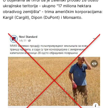
U objavama se tvrdi da je Zelenski prodao 28 odsto
ukrajinske teritorije - ukupno "17 miliona hektara
obradivog zemljišta" - trima američkim korporacijama:
Kargil (Cargill), Dipon (DuPont) i Monsanto.
Image