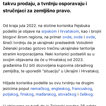
takvu prodaju, a tvrdnju osporavaju i
stručnjaci za zemljišno pravo.
Od kraja jula 2022. na stotine korisnika Fejsbuka
podelilo je objave na
srpskom
i
hrvatskom
, kao i brojni
blogovi širom regiona, na primer
ovde
,
ovde
i
ovde
,
šireći tvrdnju da je ukrajinski predsednik Volodimir
Zelenski prodao gotovo trećinu ukrajinske teritorije
stranim korporacijama. Neki korisnici podsetili su u
svojim objavama da će u Hrvatskoj od 2023.
građanima EU biti dozvoljena kupovina obradivog
zemljišta, te uporedili "situaciju" u Ukrajini i Hrvatskoj.
Hiljade korisnika podelile su ovu tvrdnju na drugim
jezicima poput
nemačkog
,
engleskog
,
francuskog
,
poljskog
,
finskog
,
mađarskog
,
slovačkog
i
češkog.