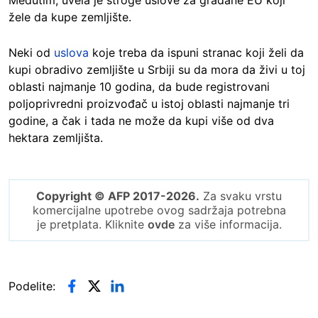
žele da kupe zemljište.
Neki od
uslova
koje treba da ispuni stranac koji želi da
kupi obradivo zemljište u Srbiji su da mora da živi u toj
oblasti najmanje 10 godina, da bude registrovani
poljoprivredni proizvođač u istoj oblasti najmanje tri
godine, a čak i tada ne može da kupi više od dva
hektara zemljišta.
Copyright © AFP 2017-2026.
Za svaku vrstu
komercijalne upotrebe ovog sadržaja potrebna
je pretplata. Kliknite
ovde
za više informacija.
Podelite: