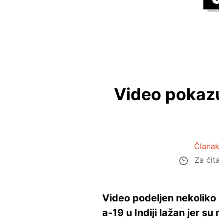
Video pokazu
Članak
Za čit
Video podeljen nekoliko 
a-19 u Indiji lažan jer s