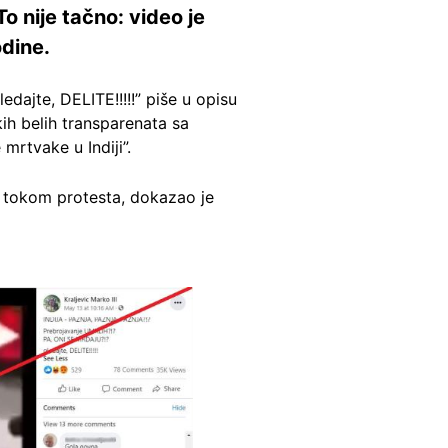
o nije tačno: video je
odine.
jte, DELITE!!!!!” piše u opisu
ih belih transparenata sa
mrtvake u Indiji”.
u tokom protesta, dokazao je