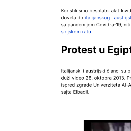
Koristili smo besplatni alat Inv
dovela do
italijanskog
i
austrij
sa pandemijom Covid-a-19, niti 
sirijskom ratu
.
Protest u Egip
Italijanski i austrijski članci s
duži video 28. oktobra 2013. P
ispred zgrade Univerziteta Al-A
sajta Elbadil.
Image