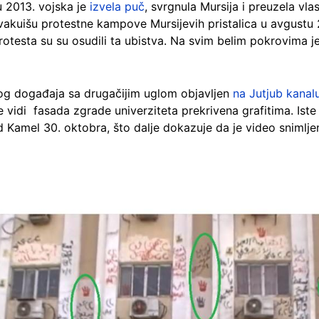
 2013. vojska je
izvela puč
, svrgnula Mursija i preuzela vl
vakuišu protestne kampove Mursijevih pristalica u avgustu
rotesta su su osudili ta ubistva. Na svim belim pokrovima j
tog događaja sa drugačijim uglom objavljen
na Jutjub kanal
 vidi fasada zgrade univerziteta prekrivena grafitima. Iste
 Kamel 30. oktobra, što dalje dokazuje da je video snimlje