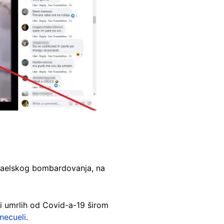
Izraelskog bombardovanja, na
vi umrlih od Covid-a-19 širom
necueli
.