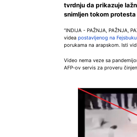
tvrdnju da prikazuje laž
snimljen tokom protesta 
“INDIJA - PAŽNJA, PAŽNJA, PAŽN
videa
postavljenog na Fejsbuku
porukama na arapskom. Isti vid
Video nema veze sa pandemijom 
AFP-ov servis za proveru činje
Image