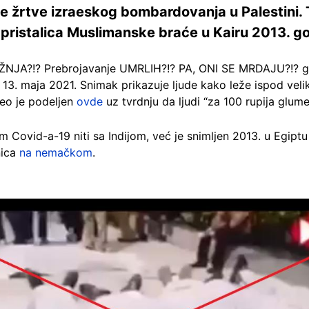
ne žrtve izraeskog bombardovanja u Palestini. T
pristalica Muslimanske braće u Kairu 2013. g
JA?!? Prebrojavanje UMRLIH?!? PA, ONI SE MRDAJU?!? gleda
13. maja 2021. Snimak prikazuje ljude kako leže ispod velik
eo je podeljen
ovde
uz tvrdnju da ljudi “za 100 rupija glume 
Covid-a-19 niti sa Indijom, već je snimljen 2013. u Egipt
nica
na nemačkom
.