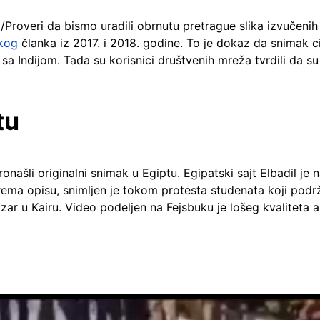
id/Proveri da bismo uradili obrnutu pretrague slika izvučenih
skog
članka iz 2017. i 2018. godine. To je dokaz da snimak 
sa Indijom. Tada su korisnici društvenih mreža tvrdili da s
tu
u pronašli originalni snimak u Egiptu. Egipatski sajt Elbadil j
rema opisu, snimljen je tokom protesta studenata koji podr
zar u Kairu. Video podeljen na Fejsbuku je lošeg kvaliteta 