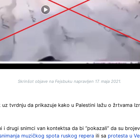
Skrinšot objave na Fejsbuku napravljen 17. maja 2021.
ak uz tvrdnju da prikazuje kako u Palestini lažu o žrtvama 
ni i drugi snimci van kontektsa da bi “pokazali” da su broje
snimanja muzičkog spota ruskog repera
ili sa
protesta u Ve