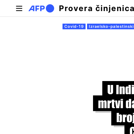
Skip to main content
Provera činjenic
Примарни табови
Covid-19
Izraelsko-palestinski