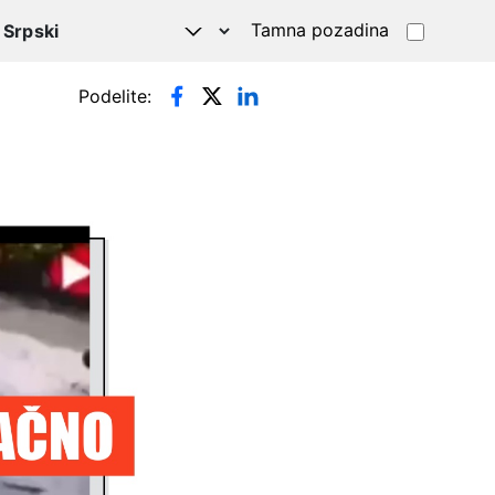
Tamna pozadina
Podelite: