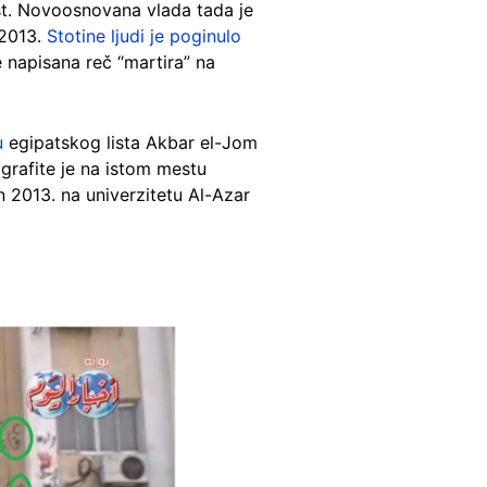
ast. Novoosnovana vlada tada je
 2013.
Stotine ljudi je poginulo
e napisana reč “martira” na
u
egipatskog lista Akbar el-Jom
 grafite je na istom mestu
n 2013. na univerzitetu Al-Azar