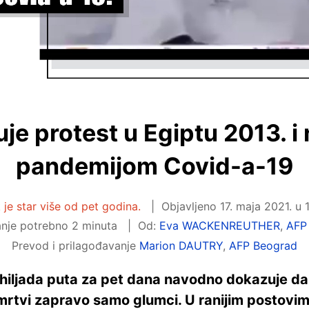
je protest u Egiptu 2013. i
pandemijom Covid-a-19
 je star više od pet godina.
Objavljeno
17. maja 2021. u 
anje potrebno 2 minuta
Od:
Eva WACKENREUTHER
,
AFP 
Prevod i prilagođavanje
Marion DAUTRY
,
AFP Beograd
hiljada puta za pet dana navodno dokazuje da 
u mrtvi zapravo samo glumci. U ranijim postovi