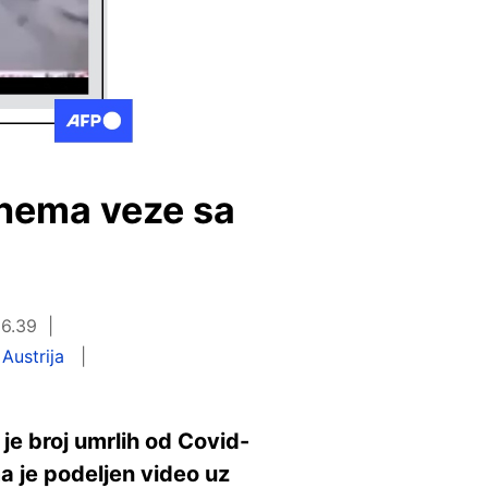
 nema veze sa
16.39
Austrija
je broj umrlih od Covid-
ma je podeljen video uz