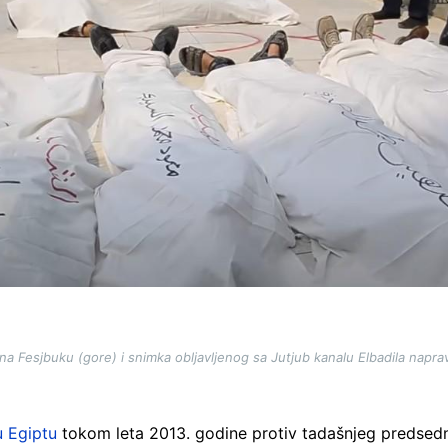
na Fesjbuku (gore) i snimka obljavljenog sa Jutjub kanalu Elbadila naprav
u Egiptu
tokom leta 2013. godine protiv tadašnjeg predsedni