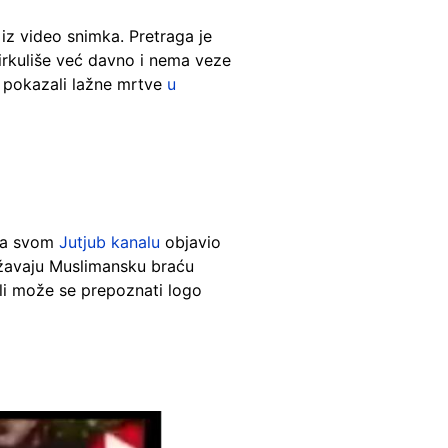
 iz video snimka. Pretraga je
cirkuliše već davno i nema veze
u pokazali lažne mrtve
u
e na svom
Jutjub kanalu
objavio
žavaju Muslimansku braću
ali može se prepoznati logo