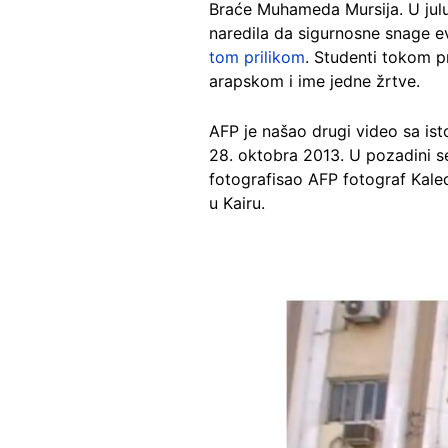
Braće Muhameda Mursija. U julu
naredila da sigurnosne snage e
tom prilikom
. Studenti tokom p
arapskom i ime jedne žrtve.
AFP je našao drugi video sa is
28. oktobra 2013. U pozadini se
fotografisao AFP fotograf Kaled
u Kairu.
Image