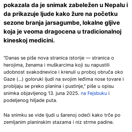
pokazala da je snimak zabeležen u Nepalu i
da prikazuje ljude kako žure na početku
sezone branja jarsagumbe, lokalne gljive
koja je veoma dragocena u tradicionalnoj
kineskoj medicini.
"Danas se piše nova stranica istorije — stranica o
herojima, ženama i muškarcima koji su napustili
udobnost svakodnevice i krenuli u proboj obruča oko
Gaze (...) goloruki ljudi na svojim leđima nose tovare i
probijaju se preko planina i pustinje," piše u opisu
snimka objavljenog 13. juna 2025.
na Fejsbuku
i
podeljenog hiljade puta.
Na snimku se vide ljudi u šarenoj odeći kako trče po
zemljanim planinskim stazama i niz strme padine.