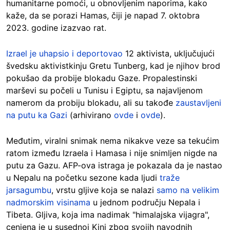
humanitarne pomoći, u obnovljenim naporima, kako
kaže, da se porazi Hamas, čiji je napad 7. oktobra
2023. godine izazvao rat.
Izrael je uhapsio i deportovao
12 aktivista, uključujući
švedsku aktivistkinju Gretu Tunberg, kad je njihov brod
pokušao da probije blokadu Gaze. Propalestinski
marševi su počeli u Tunisu i Egiptu, sa najavljenom
namerom da probiju blokadu, ali su takođe
zaustavljeni
na putu ka Gazi
(arhivirano
ovde
i
ovde
).
Međutim, viralni snimak nema nikakve veze sa tekućim
ratom između Izraela i Hamasa i nije snimljen nigde na
putu za Gazu. AFP-ova istraga je pokazala da je nastao
u Nepalu na početku sezone kada ljudi
traže
jarsagumbu
, vrstu gljive koja se nalazi
samo na velikim
nadmorskim visinama
u jednom području Nepala i
Tibeta. Gljiva, koja ima nadimak "himalajska vijagra",
cenjena je u susednoj Kini zbog svojih navodnih