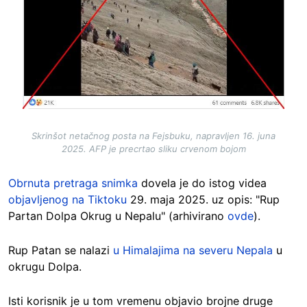
Skrinšot netačnog posta na Fejsbuku, napravljen 16. juna
2025. AFP je precrtao sliku crvenom bojom
Obrnuta pretraga snimka
dovela je do istog videa
objavljenog na Tiktoku
29. maja 2025. uz opis: "Rup
Partan Dolpa Okrug u Nepalu" (arhivirano
ovde
).
Rup Patan se nalazi
u Himalajima na severu Nepala
u
okrugu Dolpa.
Isti korisnik je u tom vremenu objavio brojne druge