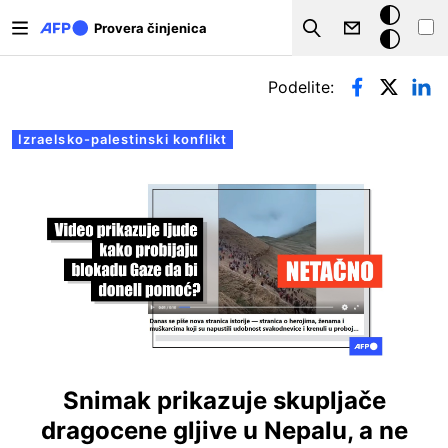
Skip to main content
Tamna
Provera činjenica
Search
pozadina
Примарни табови
Podelite:
Izraelsko-palestinski konflikt
Snimak prikazuje skupljače
dragocene gljive u Nepalu, a ne