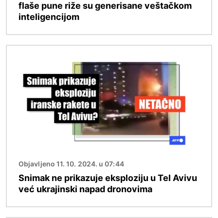
flaše pune riže su generisane veštačkom
inteligencijom
Image
Objavljeno 11. 10. 2024. u 07:44
Snimak ne prikazuje eksploziju u Tel Avivu
već ukrajinski napad dronovima