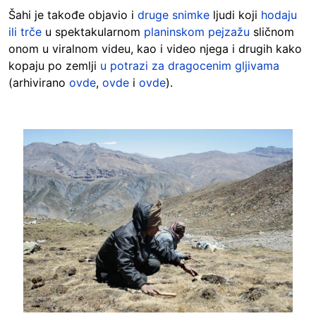
Šahi je takođe objavio i
druge snimke
ljudi koji
hodaju
ili trče
u spektakularnom
planinskom pejzažu
sličnom
onom u viralnom videu, kao i video njega i drugih kako
kopaju po zemlji
u potrazi za dragocenim gljivama
(arhivirano
ovde
,
ovde
i
ovde
).
Image