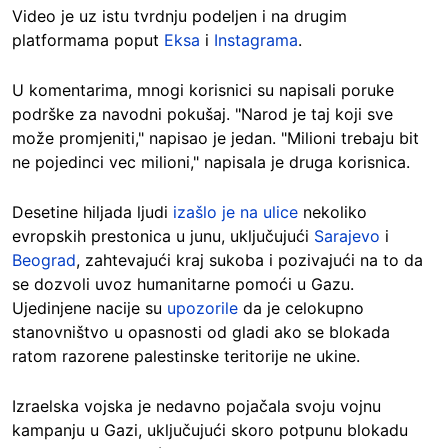
Video je uz istu tvrdnju podeljen i na drugim
platformama poput
Eksa
i
Instagrama
.
U komentarima, mnogi korisnici su napisali poruke
podrške za navodni pokušaj. "Narod je taj koji sve
može promjeniti," napisao je jedan. "Milioni trebaju bit
ne pojedinci vec milioni," napisala je druga korisnica.
Desetine hiljada ljudi
izašlo je na ulice
nekoliko
evropskih prestonica u junu, uključujući
Sarajevo
i
Beograd
, zahtevajući kraj sukoba i pozivajući na to da
se dozvoli uvoz humanitarne pomoći u Gazu.
Ujedinjene nacije su
upozorile
da je celokupno
stanovništvo u opasnosti od gladi ako se blokada
ratom razorene palestinske teritorije ne ukine.
Izraelska vojska je nedavno pojačala svoju vojnu
kampanju u Gazi, uključujući skoro potpunu blokadu