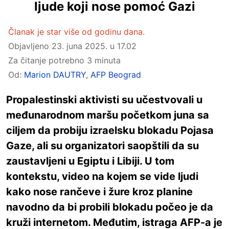
ljude koji nose pomoć Gazi
Članak je star više od godinu dana.
Objavljeno
23. juna 2025. u 17.02
Za čitanje potrebno 3 minuta
Od:
Marion DAUTRY
,
AFP Beograd
Propalestinski aktivisti su učestvovali u
međunarodnom maršu početkom juna sa
ciljem da probiju izraelsku blokadu Pojasa
Gaze, ali su organizatori saopštili da su
zaustavljeni u Egiptu i Libiji. U tom
kontekstu, video na kojem se vide ljudi
kako nose rančeve i žure kroz planine
navodno da bi probili blokadu počeo je da
kruži internetom. Međutim, istraga AFP-a je