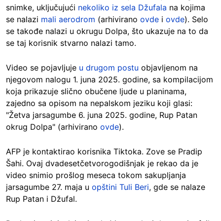
snimke, uključujući
nekoliko iz sela Džufala
na kojima
se nalazi
mali aerodrom
(arhivirano
ovde
i
ovde
). Selo
se takođe nalazi u okrugu Dolpa, što ukazuje na to da
se taj korisnik stvarno nalazi tamo.
Video se pojavljuje
u drugom postu
objavljenom na
njegovom nalogu 1. juna 2025. godine, sa kompilacijom
koja prikazuje slično obučene ljude u planinama,
zajedno sa opisom na nepalskom jeziku koji glasi:
"Žetva jarsagumbe 6. juna 2025. godine, Rup Patan
okrug Dolpa" (arhivirano
ovde
).
AFP je kontaktirao korisnika Tiktoka. Zove se Pradip
Šahi. Ovaj dvadesetčetvorogodišnjak je rekao da je
video snimio prošlog meseca tokom sakupljanja
jarsagumbe 27. maja u
opštini Tuli Beri
, gde se nalaze
Rup Patan i Džufal.