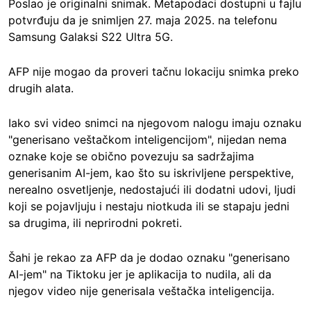
Poslao je originalni snimak. Metapodaci dostupni u fajlu
potvrđuju da je snimljen 27. maja 2025. na telefonu
Samsung Galaksi S22 Ultra 5G.
AFP nije mogao da proveri tačnu lokaciju snimka preko
drugih alata.
Iako svi video snimci na njegovom nalogu imaju oznaku
"generisano veštačkom inteligencijom", nijedan nema
oznake koje se obično povezuju sa sadržajima
generisanim AI-jem, kao što su iskrivljene perspektive,
nerealno osvetljenje, nedostajući ili dodatni udovi, ljudi
koji se pojavljuju i nestaju niotkuda ili se stapaju jedni
sa drugima, ili neprirodni pokreti.
Šahi je rekao za AFP da je dodao oznaku "generisano
AI-jem" na Tiktoku jer je aplikacija to nudila, ali da
njegov video nije generisala veštačka inteligencija.