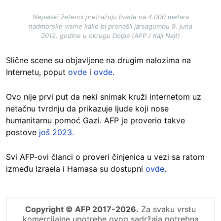
Nepalski žeteoci pretražuju livade na 4.000 metara
nadmorske visine kako bi pronašli jarsagumbu 9. juna
2012. godine u okrugu Dolpa (AFP / Kajl Najt)
Slične scene su objavljene na drugim nalozima na
Internetu, poput
ovde
i
ovde
.
Ovo nije prvi put da neki snimak kruži internetom uz
netačnu tvrdnju da prikazuje ljude koji nose
humanitarnu pomoć Gazi. AFP je proverio takve
postove
još 2023.
Svi AFP-ovi članci o proveri činjenica u vezi sa ratom
između Izraela i Hamasa su dostupni
ovde
.
Copyright © AFP 2017-2026.
Za svaku vrstu
komercijalne upotrebe ovog sadržaja potrebna