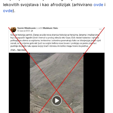
lekovitih svojstava i kao afrodizijak (arhivirano
ovde
i
ovde
).
Image