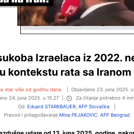
ukoba Izraelaca iz 2022. n
 u kontekstu rata sa Iranom
je star više od godinu dana.
Objavljeno
23. juna 2025. u
Za čitanje potrebno 4 mi
rano
24. juna 2025. u 15.27
Od:
Eduard STARKBAUER
,
AFP Slovačka
Prevod i prilagođavanje
Mina PEJAKOVIC
,
AFP Beograd
vazdušne udare od 13. juna 2025. godine, nakon 