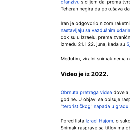
ofanzivu
s ciljem da, prema tvr
Teheran negira da pokušava da 
Iran je odgovorio nizom raketni
nastavljaju sa vazdušnim udari
dok su u Izraelu, prema zvanič
između 21. i 22. juna, kada su
S
Međutim, viralni snimak nema ni
Video je iz 2022.
Obrnuta pretraga videa
dovela 
godine. U objavi se opisuje ra
"
terorističkog" napada u gradu
Pored lista
Izrael Hajom
, o suk
Snimak rasprave sa titlovima ob