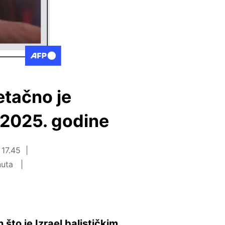
etačno je
 2025. godine
 17.45
nuta
što je Izrael balističkim