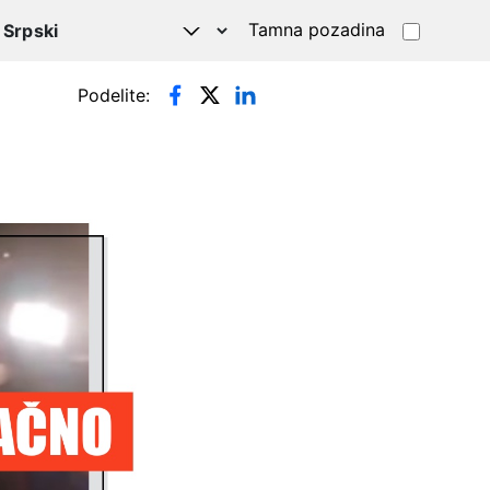
Tamna pozadina
Podelite: