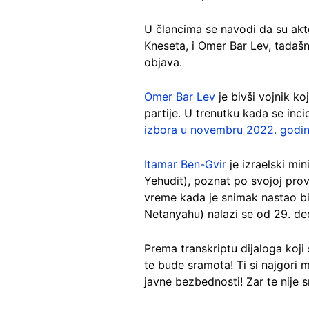
U člancima se navodi da su akter
Kneseta, i Omer Bar Lev, tadaš
objava.
Omer Bar Lev
je bivši vojnik ko
partije. U trenutku kada se inc
izbora u novembru 2022. godi
Itamar Ben-Gvir
je izraelski mi
Yehudit), poznat po svojoj prov
vreme kada je snimak nastao bio
Netanyahu) nalazi se od 29. d
Prema transkriptu dijaloga koji 
te bude sramota! Ti si najgori mi
javne bezbednosti! Zar te nije 