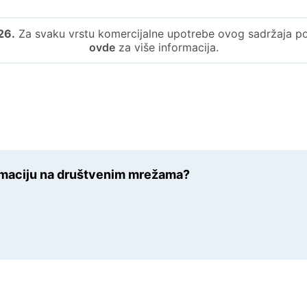
26.
Za svaku vrstu komercijalne upotrebe ovog sadržaja potr
ovde
za više informacija.
ormaciju na društvenim mrežama?