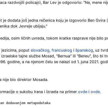
ca razdvojili policajci, Bar Lev je odgovorio: "Ne, mene ni
pt je dodata još jedna rečenica koju je izgovorio Ben Gvira 
enika dok Jevreje ubijaju."
dija, osim ličnih uvreda, tokom kratke rasprave nije bilo p
im jezicima, poput
slovačkog
,
francuskog
i
španskog
, uz tvr
 izraelske tajne službe Mosad, "Bernua" ili "Beneu", što bi 
 1996. godine, a na njenom čelu se nalazi od 1. juna 2021. god
 nije bio direktor Mosada.
formacije o sukobu Irana i Izraela na primer
ovde
i
ovde
.
ran dodavanjem metapodataka