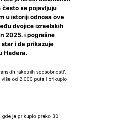
često se pojavljuju
m u istoriji odnosa ove
eđu dvojice izraelskih
an 2025. i pogrešne
tar i da prikazuje
du Hadera.
ranskih raketnih sposobnosti'.
 više od 2.000 puta i prikupio
a, gde je prikupio preko 30