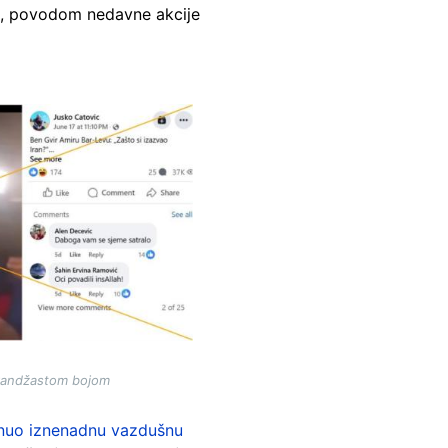
ari, povodom nedavne akcije
narandžastom bojom
nuo iznenadnu vazdušnu