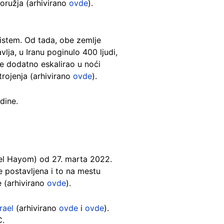
oružja (arhivirano
ovde
).
sistem. Od tada, obe zemlje
lja, u Iranu poginulo 400 ljudi,
je dodatno eskalirao u noći
trojenja (arhivirano
ovde
).
dine.
rael Hayom) od 27. marta 2022.
e postavljena i to na mestu
e (arhivirano
ovde
).
rael
(
arhivirano
ovde
i
ovde
).
C.