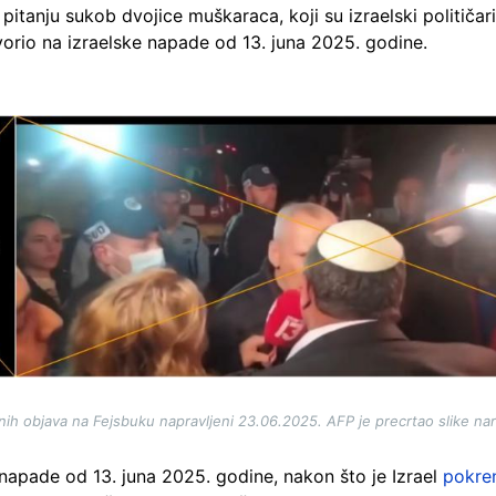
pitanju sukob dvojice muškaraca, koji su izraelski politič
ovorio na izraelske napade od 13. juna 2025. godine.
nih objava na Fejsbuku napravljeni 23.06.2025. AFP je precrtao slike 
e napade od 13. juna 2025. godine, nakon što je Izrael
pokre