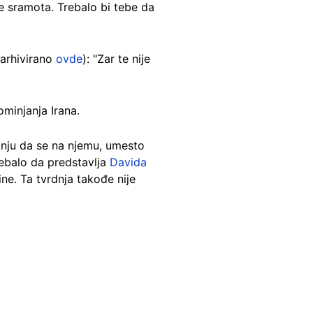
je sramota. Trebalo bi tebe da
(arhivirano
ovde
): "Zar te nije
ominjanja Irana.
dnju da se na njemu, umesto
trebalo da predstavlja
Davida
ine. Ta tvrdnja takođe nije