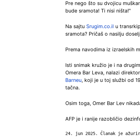
Pre nego što su dvojicu muškara
bude sramota! Ti nisi ništa!"
Na sajtu
Srugim.co.il
u transrki
sramota? Pričaš o nasilju doselj
Prema navodima iz izraelskih me
Isti snimak kružio je i na drug
Omera Bar Leva, nalazi direktor
Barneu
, koji je u toj službi od
tačna.
Osim toga, Omer Bar Lev nikada
AFP je i ranije razobličio dezin
24. jun 2025. Članak je ažuri