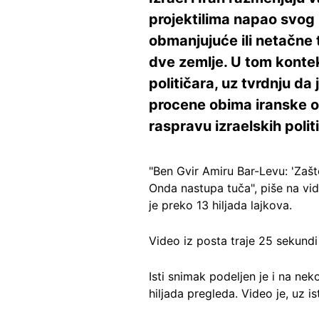
projektilima napao svog 
obmanjujuće ili netačne 
dve zemlje. U tom kontek
političara, uz tvrdnju d
procene obima iranske od
raspravu izraelskih pol
"Ben Gvir Amiru Bar-Levu: 'Zašt
Onda nastupa tuča", piše na vi
je preko 13 hiljada lajkova.
Video iz posta traje 25 sekundi
Isti snimak podeljen je i na ne
hiljada pregleda. Video je, uz is