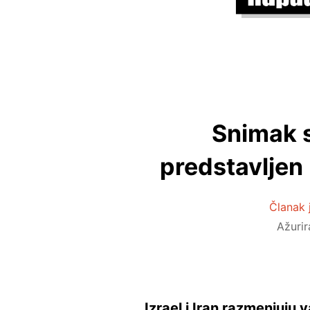
Snimak s
predstavljen
Članak 
Ažuri
Izrael i Iran razmenjuju 