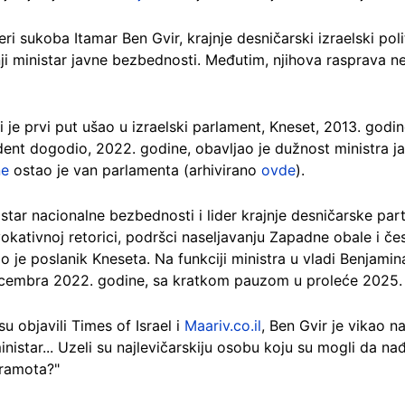
i sukoba Itamar Ben Gvir, krajnje desničarski izraelski polit
nji ministar javne bezbednosti. Međutim, njihova rasprava 
ji je prvi put ušao u izraelski parlament, Kneset, 2013. godi
ident dogodio, 2022. godine, obavljao je dužnost ministra 
ne
ostao je van parlamenta (arhivirano
ovde
).
nistar nacionalne bezbednosti i lider krajnje desničarske pa
okativnoj retorici, podršci naseljavanju Zapadne obale i č
 je poslanik Kneseta. Na funkciji ministra u vladi Benjami
ecembra 2022. godine, sa kratkom pauzom u proleće 2025.
su objavili Times of Israel i
Maariv.co.il
, Ben Gvir je vikao n
nistar... Uzeli su najlevičarskiju osobu koju su mogli da nađu
sramota?"