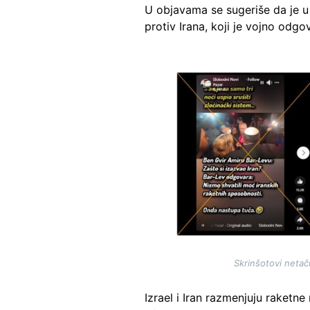
U objavama se sugeriše da je u 
protiv Irana, koji je vojno odg
Image
Skrinšotovi netač
Izrael i Iran razmenjuju raketn