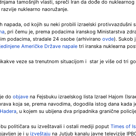
dnjama tamošnjih vlasti, spreči Iran da dođe do nuklearnog 
razvije nuklearno naoružanje.
h napada, od kojih su neki probili izraelski protivvazdušni 
ma
, pri čemu je, prema podacima iranskog Ministarstva zdrav
nim podacima, stradale 24 osobe (arhivirano
ovde
). Sukob 
jedinjene Američke Države napale
tri iranska nuklearna pos
kakve veze sa trenutnom situacijom i star je više od tri go
je do
objave
na Fejsbuku izraelskog lista Izrael Hajom (Is
sprava koja se, prema navodima, dogodila istog dana kada j
 Hadera
, u kojem su ubijena dva pripadnika granične policij
obu političara su izveštavali i ostali mediji poput
Times of Is
javljen je i u
izveštaju
na Jutjub kanalu javne televizije IPB