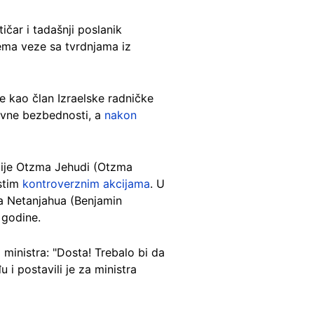
ičar i tadašnji poslanik
nema veze sa tvrdnjama iz
ne kao član Izraelske radničke
javne bezbednosti, a
nakon
rtije Otzma Jehudi (Otzma
estim
kontroverznim akcijama
. U
na Netanjahua (Benjamin
 godine.
a ministra: "Dosta! Trebalo bi da
 i postavili je za ministra