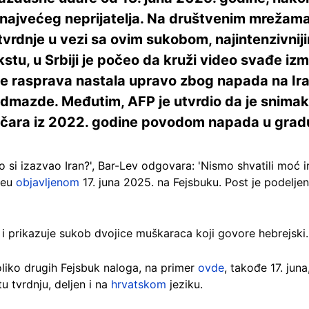
najvećeg neprijatelja. Na društvenim mrežama 
tvrdnje u vezi sa ovim sukobom, najintenzivniji
stu, u Srbiji je počeo da kruži video svađe izm
a je rasprava nastala upravo zbog napada na Ir
mazde. Međutim, AFP je utvrdio da je snimak s
itičara iz 2022. godine povodom napada u gra
o si izazvao Iran?', Bar-Lev odgovara: 'Nismo shvatili moć i
deu
objavljenom
17. juna 2025. na Fejsbuku. Post je podeljen
 i prikazuje sukob dvojice muškaraca koji govore hebrejski.
koliko drugih Fejsbuk naloga, na primer
ovde
, takođe 17. jun
tu tvrdnju, deljen i na
hrvatskom
jeziku.