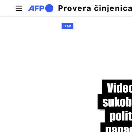
Skip to main content
Provera činjenic
Примарни табови
Iran