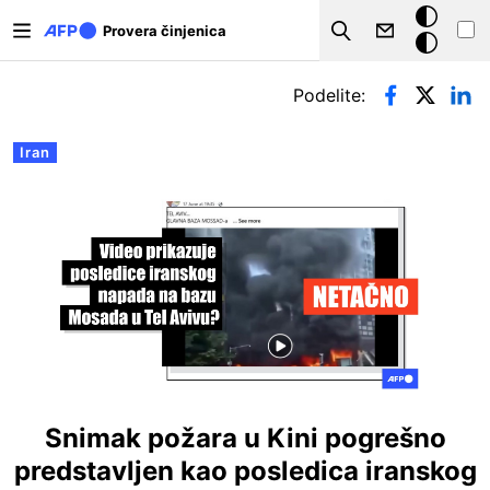
Skip to main content
Tamna
Provera činjenica
Search
pozadina
Примарни табови
Podelite:
Iran
Snimak požara u Kini pogrešno
predstavljen kao posledica iranskog