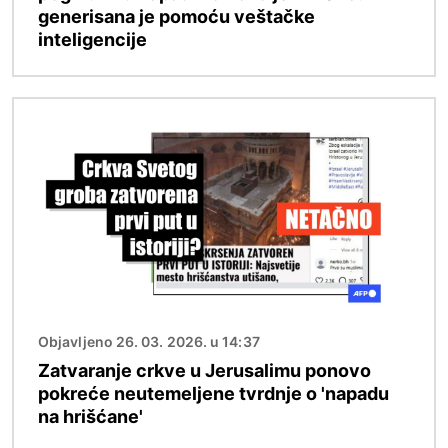
generisana je pomoću veštačke
inteligencije
Image
Objavljeno 26. 03. 2026. u 14:37
Zatvaranje crkve u Jerusalimu ponovo
pokreće neutemeljene tvrdnje o 'napadu
na hrišćane'