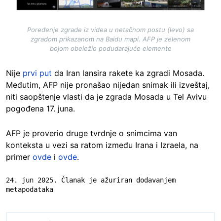
Poređenje zgrade iz videa u netačnom postu (levo) sa
zgradom prikazanom na Baidu mapi. AFP je zelenom
bojom obeležio podudarajuće elemente
Nije
prvi put
da Iran lansira rakete ka zgradi Mosada.
Međutim, AFP nije pronašao nijedan snimak ili izveštaj,
niti saopštenje vlasti da je zgrada Mosada u Tel Avivu
pogođena 17. juna.
AFP je proverio druge tvrdnje o snimcima van
konteksta u vezi sa ratom između Irana i Izraela, na
primer
ovde
i
ovde
.
24. jun 2025. Članak je ažuriran dodavanjem 
metapodataka