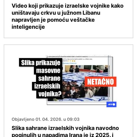
Video koji prikazuje izraelske vojnike kako
uništavaju crkvu u južnom Libanu
napravljen je pomoću veštačke
inteligencije
Image
Objavljeno 01. 04. 2026. u 09:03
Slika sahrane izraelskih vojnika navodno
poginulih u napadima Irana je iz 2025. i