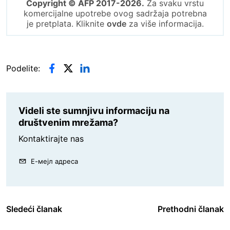
Copyright © AFP 2017-2026.
Za svaku vrstu
komercijalne upotrebe ovog sadržaja potrebna
je pretplata. Kliknite
ovde
za više informacija.
Podelite:
Videli ste sumnjivu informaciju na
društvenim mrežama?
Kontaktirajte nas
Е-мејл адреса
Sledeći članak
Prethodni članak