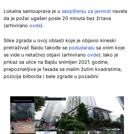
Lokalna samouprava je u
saopštenju za javnost
navela
da je požar ugašen posle 20 minuta bez žrtava
(arhivirano
ovde
).
Slike zgrada u ovoj oblasti koje je objavio kineski
pretraživač Baidu takođe se
podudaraju
sa onim koje
se vide u netačnoj objavi (arhivirano
ovde
). Iako je
prikaz sa ulice na Bajdu snimljen 2021. godine,
prepoznatljiva je fasada sa malim žutim kvadratima,
pozicija bilborda i bele zgrade u pozadini:
Image