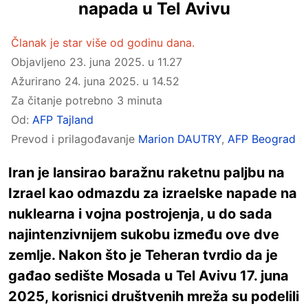
napada u Tel Avivu
Članak je star više od godinu dana.
Objavljeno
23. juna 2025. u 11.27
Ažurirano
24. juna 2025. u 14.52
Za čitanje potrebno 3 minuta
Od:
AFP Tajland
Prevod i prilagođavanje
Marion DAUTRY
,
AFP Beograd
Iran je lansirao baražnu raketnu paljbu na
Izrael kao odmazdu za izraelske napade na
nuklearna i vojna postrojenja, u do sada
najintenzivnijem sukobu između ove dve
zemlje. Nakon što je Teheran tvrdio da je
gađao sedište Mosada u Tel Avivu 17. juna
2025, korisnici društvenih mreža su podelili