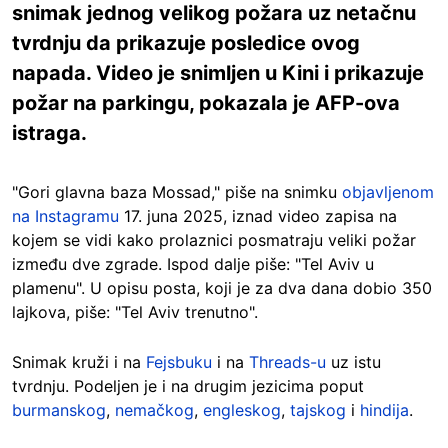
snimak jednog velikog požara uz netačnu
tvrdnju da prikazuje posledice ovog
napada. Video je snimljen u Kini i prikazuje
požar na parkingu, pokazala je AFP-ova
istraga.
"Gori glavna baza Mossad," piše na snimku
objavljenom
na Instagramu
17. juna 2025, iznad video zapisa na
kojem se vidi kako prolaznici posmatraju veliki požar
između dve zgrade. Ispod dalje piše: "Tel Aviv u
plamenu". U opisu posta, koji je za dva dana dobio 350
lajkova, piše: "Tel Aviv trenutno".
Snimak kruži i na
Fejsbuku
i na
Threads-u
uz istu
tvrdnju. Podeljen je i na drugim jezicima poput
burmanskog
,
nemačkog
,
engleskog
,
tajskog
i
hindija
.