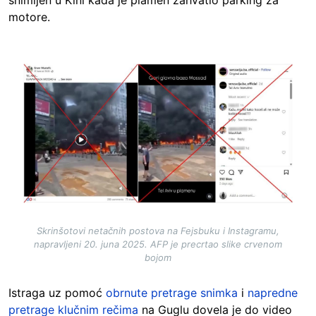
snimljen u Kini kada je plamen zahvatio parking za
motore.
Image
Skrinšotovi netačnih postova na Fejsbuku i Instagramu,
napravljeni 20. juna 2025. AFP je precrtao slike crvenom
bojom
Istraga uz pomoć
obrnute pretrage snimka
i
napredne
pretrage klučnim rečima
na Guglu dovela je do video