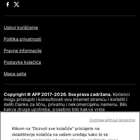
Uslovi korišćenja
Politika privatnosti
Pravne informacije
Postavke kolačića
Mapa sajta
Copyright © AFP 2017-2026. Sva prava zadržana.
Korisnici
mogu pristupiti i konsultovati ovu internet stranicu i koristiti i
deliti članke za ličnu, privatnu i nekomercijalnu namenu. Bilo
kakva druga upotreba, posebno bilo kakva vrsta
reprodukovanja, prenošenja javnosti ili distribucija sadržaja ove
internet stranice, u celosti ili delimično, za bilo koju drugu
Continue without Accepting
namenu i/ili bilo kojim drugim sredstvima, strogo je zabranjena
Klikom na "Dozvoli sve kolačiće" pristajete na
bez posebne dozvole i saglasnosti AFP-a. Tema koja je opisana
ili uključena posredstvom linkova u okviru sadržaja provere
skladištenje kolačića na vašem uređaju kako bi se
činjenica data je u meri u kojoj je to neophodno za ispravno