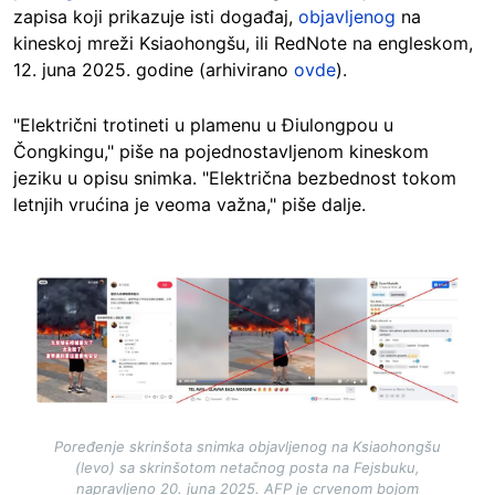
zapisa koji prikazuje isti događaj,
objavljenog
na
kineskoj mreži Ksiaohongšu, ili RedNote na engleskom,
12. juna 2025. godine (arhivirano
ovde
).
"Električni trotineti u plamenu u Điulongpou u
Čongkingu," piše na pojednostavljenom kineskom
jeziku u opisu snimka. "Električna bezbednost tokom
letnjih vrućina je veoma važna," piše dalje.
Image
Poređenje skrinšota snimka objavljenog na Ksiaohongšu
(levo) sa skrinšotom netačnog posta na Fejsbuku,
napravljeno 20. juna 2025. AFP je crvenom bojom