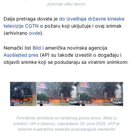
precrtao sliku desno
Dalja pretraga dovela je
do izveštaja državne kineske
televizije CGTN
o požaru koji uključuje i ovaj snimak
(arhivirano
ovde
).
Nemački list
Bild
i američka novinska agencija
Asošiejted pres
(AP) su takođe izvestili o događaju i
objavili snimke koji se podudaraju sa viralnim snimkom:
Image
Poređenje skrinšota sa netačnog posta (levo), Bilda (u
sredini) i AP-a (desno), napravljeno 20. juna 2025. AFP je
zelenim kvadratima obeležio podudarajuće elemente