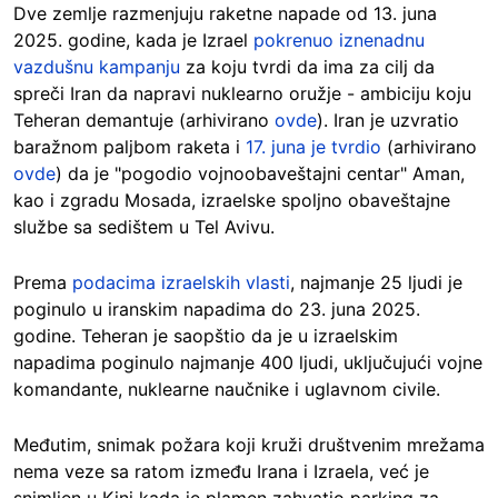
Dve zemlje razmenjuju raketne napade od 13. juna
2025. godine, kada je Izrael
pokrenuo iznenadnu
vazdušnu kampanju
za koju tvrdi da ima za cilj da
spreči Iran da napravi nuklearno oružje - ambiciju koju
Teheran demantuje (arhivirano
ovde
). Iran je uzvratio
baražnom paljbom raketa i
17. juna je tvrdio
(arhivirano
ovde
) da je "pogodio vojnoobaveštajni centar" Aman,
kao i zgradu Mosada, izraelske spoljno obaveštajne
službe sa sedištem u Tel Avivu.
Prema
podacima izraelskih vlasti
, najmanje 25 ljudi je
poginulo u iranskim napadima do 23. juna 2025.
godine. Teheran je saopštio da je u izraelskim
napadima poginulo najmanje 400 ljudi, uključujući vojne
komandante, nuklearne naučnike i uglavnom civile.
Međutim, snimak požara koji kruži društvenim mrežama
nema veze sa ratom između Irana i Izraela, već je