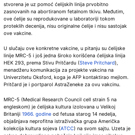
stvorena je uz pomoć ćelijskih linija prvobitno
zasnovanih na abortiranom fetalnom tkivu. Međutim,
ove ćelije su reprodukovane u laboratoriji tokom
proteklih decenija, nisu originalne ćelije i nisu sastojak
ove vakcine.
U slučaju ove konkretne vakcine, u pitanju su ćelijske
linije MRC-5 i još jedna široko korišćena ćelijska linija
HEK 293, prema Stivu Pritčardu (
Steve Pritchard
),
menadžeru komunikacija za projekte vakcina na
Univerzitetu Oksford, koga je AFP kontaktirao mejlom.
Pritčard je i portparol AstraZeneke za ovu vakcinu.
MRC-5 (Medical Research Council cell strain 5 na
engleskom) je ćelijska kultura izolovana u Velikoj
Britaniji
1966. godine
od fetusa starog 14 nedelja,
objašnjava neprofitna istraživačka grupa Američka
kolekcija kultura sojeva (
ATCC
) na svom sajtu. Uzeta je