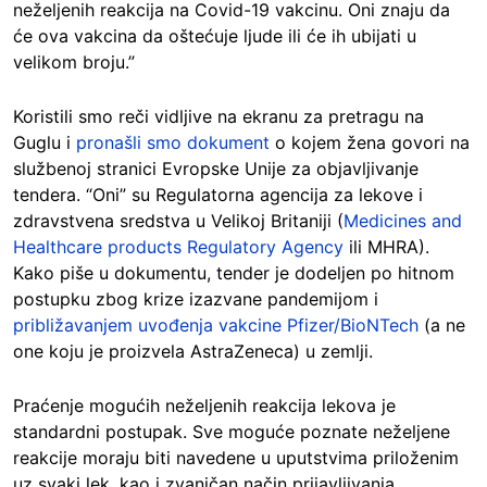
neželjenih reakcija na Covid-19 vakcinu. Oni znaju da
će ova vakcina da oštećuje ljude ili će ih ubijati u
velikom broju.”
Koristili smo reči vidljive na ekranu za pretragu na
Guglu i
pronašli smo dokument
o kojem žena govori na
službenoj stranici Evropske Unije za objavljivanje
tendera. “Oni” su Regulatorna agencija za lekove i
zdravstvena sredstva u Velikoj Britaniji (
Medicines and
Healthcare products Regulatory Agency
ili MHRA).
Kako piše u dokumentu, tender je dodeljen po hitnom
postupku zbog krize izazvane pandemijom i
približavanjem uvođenja vakcine Pfizer/BioNTech
(a ne
one koju je proizvela AstraZeneca) u zemlji.
Praćenje mogućih neželjenih reakcija lekova je
standardni postupak. Sve moguće poznate neželjene
reakcije moraju biti navedene u uputstvima priloženim
uz svaki lek, kao i zvaničan način prijavljivanja