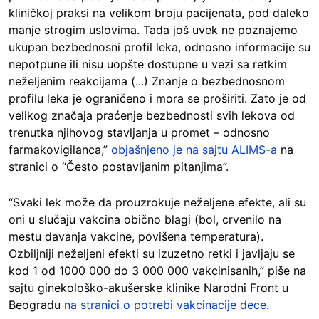
kliničkoj praksi na velikom broju pacijenata, pod daleko
manje strogim uslovima. Tada još uvek ne poznajemo
ukupan bezbednosni profil leka, odnosno informacije su
nepotpune ili nisu uopšte dostupne u vezi sa retkim
neželjenim reakcijama (...) Znanje o bezbednosnom
profilu leka je ograničeno i mora se proširiti. Zato je od
velikog značaja praćenje bezbednosti svih lekova od
trenutka njihovog stavljanja u promet – odnosno
farmakovigilanca,”
objašnjeno je na sajtu ALIMS-a
na
stranici o “Često postavljanim pitanjima”.
“Svaki lek može da prouzrokuje neželjene efekte, ali su
oni u slučaju vakcina obično blagi (bol, crvenilo na
mestu davanja vakcine, povišena temperatura).
Ozbiljniji neželjeni efekti su izuzetno retki i javljaju se
kod 1 od 1000 000 do 3 000 000 vakcinisanih,” piše na
sajtu ginekološko-akušerske klinike Narodni Front u
Beogradu
na stranici o potrebi vakcinacije dece
.