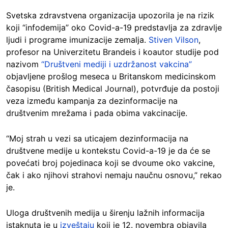
Svetska zdravstvena organizacija upozorila je na rizik
koji “infodemija” oko Covid-a-19 predstavlja za zdravlje
ljudi i programe imunizacije zemalja.
Stiven Vilson
,
profesor na Univerzitetu Brandeis i koautor studije pod
nazivom
“Društveni mediji i uzdržanost vakcina”
objavljene prošlog meseca u Britanskom medicinskom
časopisu (British Medical Journal), potvrđuje da postoji
veza između kampanja za dezinformacije na
društvenim mrežama i pada obima vakcinacije.
“Moj strah u vezi sa uticajem dezinformacija na
društvene medije u kontekstu Covid-a-19 je da će se
povećati broj pojedinaca koji se dvoume oko vakcine,
čak i ako njihovi strahovi nemaju naučnu osnovu,” rekao
je.
Uloga društvenih medija u širenju lažnih informacija
istaknuta je u
izveštaju
koji je 12. novembra objavila