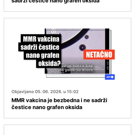
sadrži čestice nano grafen oksida
Image
Objavljeno 05. 06. 2026. u 15:02
MMR vakcina je bezbedna i ne sadrži
čestice nano grafen oksida
Image