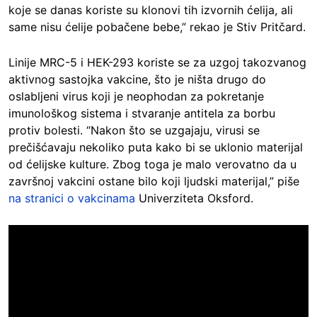
koje se danas koriste su klonovi tih izvornih ćelija, ali
same nisu ćelije pobačene bebe,” rekao je Stiv Pritčard.
Linije MRC-5 i HEK-293 koriste se za uzgoj takozvanog
aktivnog sastojka vakcine, što je ništa drugo do
oslabljeni virus koji je neophodan za pokretanje
imunološkog sistema i stvaranje antitela za borbu
protiv bolesti. “Nakon što se uzgajaju, virusi se
prečišćavaju nekoliko puta kako bi se uklonio materijal
od ćelijske kulture. Zbog toga je malo verovatno da u
završnoj vakcini ostane bilo koji ljudski materijal,” piše
na stranici o vakcinama
Univerziteta Oksford.