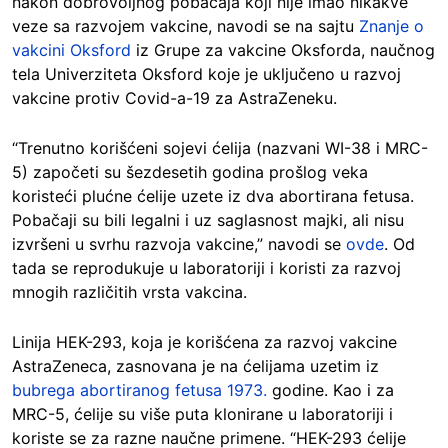
nakon dobrovoljnog pobačaja koji nije imao nikakve
veze sa razvojem vakcine, navodi se na sajtu
Znanje o
vakcini Oksford
iz Grupe za vakcine Oksforda, naučnog
tela Univerziteta Oksford koje je uključeno u razvoj
vakcine protiv Covid-a-19 za AstraZeneku.
“Trenutno korišćeni sojevi ćelija (nazvani WI-38 i MRC-
5) započeti su šezdesetih godina prošlog veka
koristeći plućne ćelije uzete iz dva abortirana fetusa.
Pobačaji su bili legalni i uz saglasnost majki, ali nisu
izvršeni u svrhu razvoja vakcine,” navodi se
ovde
. Od
tada se reprodukuje u laboratoriji i koristi za razvoj
mnogih različitih vrsta vakcina.
Linija HEK-293, koja je korišćena za razvoj vakcine
AstraZeneca, zasnovana je na ćelijama uzetim iz
bubrega abortiranog fetusa 1973.
godine. Kao i za
MRC-5, ćelije su više puta klonirane u laboratoriji i
koriste se za razne naučne primene. “HEK-293 ćelije