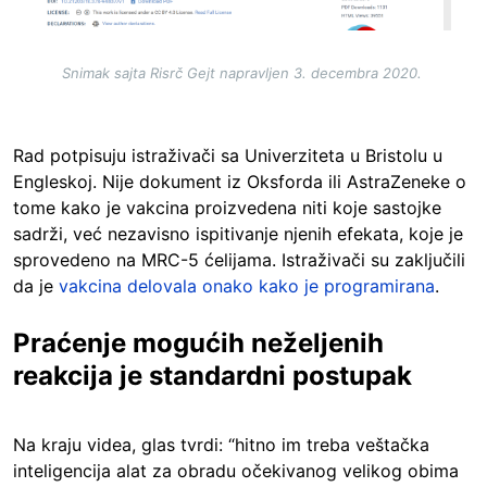
Snimak sajta Risrč Gejt napravljen 3. decembra 2020.
Rad potpisuju istraživači sa Univerziteta u Bristolu u
Engleskoj. Nije dokument iz Oksforda ili AstraZeneke o
tome kako je vakcina proizvedena niti koje sastojke
sadrži, već nezavisno ispitivanje njenih efekata, koje je
sprovedeno na MRC-5 ćelijama. Istraživači su zaključili
da je
vakcina delovala onako kako je programirana
.
Praćenje mogućih neželjenih
reakcija je standardni postupak
Na kraju videa, glas tvrdi: “hitno im treba veštačka
inteligencija alat za obradu očekivanog velikog obima