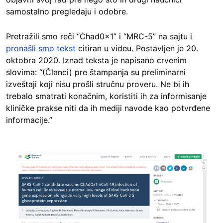
samostalno pregledaju i odobre.
Pretražili smo reči “Chad0x1” i “MRC-5” na sajtu i
pronašli smo tekst
citiran u videu. Postavljen je 20.
oktobra 2020. Iznad teksta je napisano crvenim
slovima: “(Članci) pre štampanja su preliminarni
izveštaji koji nisu prošli stručnu proveru. Ne bi ih
trebalo smatrati konačnim, koristiti ih za informisanje
kliničke prakse niti da ih mediji navode kao potvrđene
informacije.”
Image