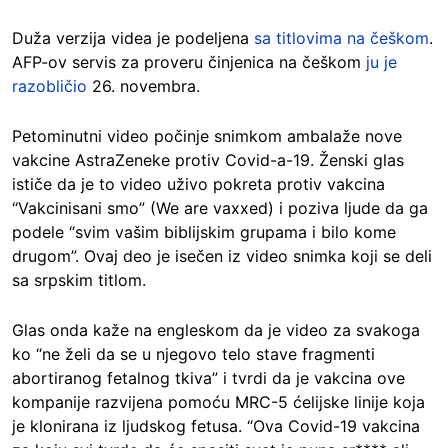
Duža verzija videa je podeljena
sa titlovima na češkom
.
AFP-ov servis za proveru činjenica na češkom
ju je
razobličio
26. novembra.
Petominutni video počinje snimkom ambalaže nove
vakcine AstraZeneke protiv Covid-a-19. Ženski glas
ističe da je to video uživo pokreta protiv vakcina
“Vakcinisani smo” (We are vaxxed) i poziva ljude da ga
podele “svim vašim biblijskim grupama i bilo kome
drugom”. Ovaj deo je isečen iz video snimka koji se deli
sa srpskim titlom.
Glas onda kaže na engleskom da je video za svakoga
ko “ne želi da se u njegovo telo stave fragmenti
abortiranog fetalnog tkiva” i tvrdi da je vakcina ove
kompanije razvijena pomoću MRC-5 ćelijske linije koja
je klonirana iz ljudskog fetusa. “Ova Covid-19 vakcina