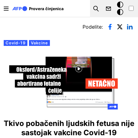
Skip to main content
Tamna
Provera činjenica
Search
pozadina
Примарни табови
Podelite:
Covid-19
Vakcine
Tkivo pobačenih ljudskih fetusa nije
sastojak vakcine Covid-19