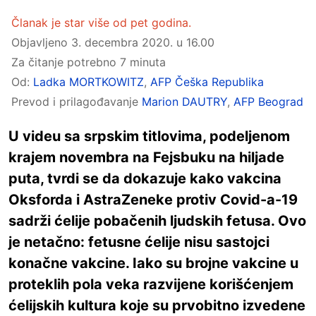
Članak je star više od pet godina.
Objavljeno
3. decembra 2020. u 16.00
Za čitanje potrebno 7 minuta
Od:
Ladka MORTKOWITZ
,
AFP Češka Republika
Prevod i prilagođavanje
Marion DAUTRY
,
AFP Beograd
U videu sa srpskim titlovima, podeljenom
krajem novembra na Fejsbuku na hiljade
puta, tvrdi se da dokazuje kako vakcina
Oksforda i AstraZeneke protiv Covid-a-19
sadrži ćelije pobačenih ljudskih fetusa. Ovo
je netačno: fetusne ćelije nisu sastojci
konačne vakcine. Iako su brojne vakcine u
proteklih pola veka razvijene korišćenjem
ćelijskih kultura koje su prvobitno izvedene