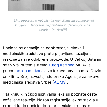
Slika uputstva o neželjenim reakcijama za paracetamol
kupljen u Beogradu, napravljena 2. decembra 2020.
(Marion Dotri/AFP)
Nacionalne agencije za odobravanje lekova i
medicinskih sredstava prate prijavljene neželjene
reakcije za sve odobrene proizvode. U Velikoj Britaniji
se to vrši putem sistema
žutog kartona
MHRA-a i
putem
posebnog kanala
za lekove povezane sa Covid-
om-19. U Srbiji izveštaji idu preko Agencije za lekove i
medicinska sredstva Srbije (
ALIMS
).
“Na kraju kliničkog ispitivanja leka su poznate česte
neželjene reakcije. Nakon registracije lek se stavlja u
promet kada počinje da se primenjuje u rutinskoj