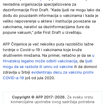
nevladina organizacija specijalizovana za
dezinformacije First Draft. “Kada ljudi ne mogu lako da
dođu do pouzdanih informacija o vakcinama i kada je
veliko nepoverenje u aktere i institucije povezane sa
vakcinama, narativi sa dezinformacijama žure da
popune vakuum,” piše First Draft u izveštaju.
AFP Činjenice je već nekoliko puta razobličio lažne
tvrdnje o Covid-u-19 i vakcinama koje kruže
društvenim mrežama. Na primer, netačno je da se
u
Hrvatskoj legalno može odbiti vakcinacija
, da
ljudi
mogu da se razbole ili umru od vakcine
ili da domovi
zdravlja u Srbiji
evidentiraju decu za vakcinu protiv
COVID-a-19
još od jula 2020.
Copyright © AFP 2017-2026.
Za svaku vrstu
komercijalne upotrebe ovog sadržaja potrebna