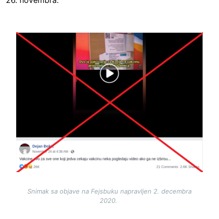
26. novembra.
Image
Snimak sa objave na Fejsbuku napravljen 2. decembra
2020.