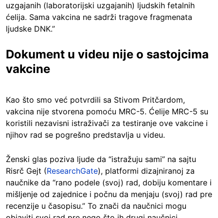
uzgajanih (laboratorijski uzgajanih) ljudskih fetalnih
ćelija. Sama vakcina ne sadrži tragove fragmenata
ljudske DNK.”
Dokument u videu nije o sastojcima
vakcine
Kao što smo već potvrdili sa Stivom Pritčardom,
vakcina nije stvorena pomoću MRC-5. Ćelije MRC-5 su
koristili nezavisni istraživači za testiranje ove vakcine i
njihov rad se pogrešno predstavlja u videu.
Ženski glas poziva ljude da “istražuju sami” na sajtu
Risrč Gejt (
ResearchGate
), platformi dizajniranoj za
naučnike da “rano podele (svoj) rad, dobiju komentare i
mišljenje od zajednice i počnu da menjaju (svoj) rad pre
recenzije u časopisu.” To znači da naučnici mogu
objaviti svoj rad pre nego što ih drugi naučnici