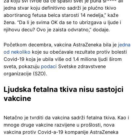
za koju svi tvrde da će spasiti svet je puna sr**** ali
jedna stvar koju definitivno sadrži je plućno tkivo
abortiranog fetusa belca starosti 14 nedelja,” kaže
žena. “Da li je svima OK da se to ubrizgava u ljude i
njihovu decu? Ovo je zaista odvratno,” dodaje.
Početkom decembra, vakcina AstraZeneka bila je
jedna
od nekoliko
koje su obećavale rezultate protiv bolesti
Covid-19 koja je ubila više od 1.4 miliona ljudi širom
sveta, pokazuju
podaci
Svetske zdravstvene
organizacije (SZO).
Ljudska fetalna tkiva nisu sastojci
vakcine
Netačno je tvrditi da vakcina sadrži fetalna tkiva. Kao i
mnoge druge vakcine razvijene u prošlosti, nova
vakcina protiv Covid-a-19 kompanije AstraZeneka