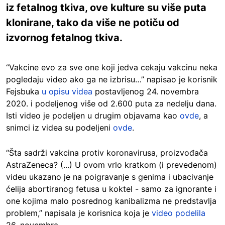
iz fetalnog tkiva, ove kulture su više puta
klonirane, tako da više ne potiču od
izvornog fetalnog tkiva.
“Vakcine evo za sve one koji jedva cekaju vakcinu neka
pogledaju video ako ga ne izbrisu…” napisao je korisnik
Fejsbuka
u opisu videa
postavljenog 24. novembra
2020. i podeljenog više od 2.600 puta za nedelju dana.
Isti video je podeljen u drugim objavama kao
ovde
, a
snimci iz videa su podeljeni
ovde
.
“Šta sadrži vakcina protiv koronavirusa, proizvođača
AstraZeneca? (...) U ovom vrlo kratkom (i prevedenom)
videu ukazano je na poigravanje s genima i ubacivanje
ćelija abortiranog fetusa u koktel - samo za ignorante i
one kojima malo posrednog kanibalizma ne predstavlja
problem,” napisala je korisnica koja je
video podelila