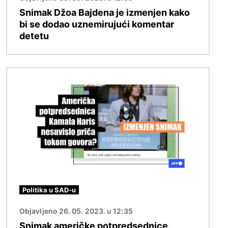
Snimak Džoa Bajdena je izmenjen kako
bi se dodao uznemirujući komentar
detetu
Image
Politika u SAD-u
Objavljeno 26. 05. 2023. u 12:35
Snimak američke potpredsednice