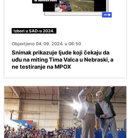
Izbori u SAD-u 2024.
Objavljeno 04. 09. 2024. u 06:50
Snimak prikazuje ljude koji čekaju da
uđu na miting Tima Valca u Nebraski, a
ne testiranje na MPOX
Image