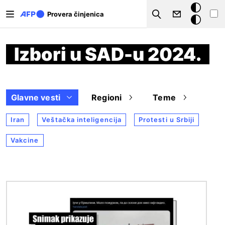
Skip to main content
Tamna
Provera činjenica
Search
pozadina
Izbori u SAD-u 2024.
Glavne vesti
Regioni
Teme
Iran
Veštačka inteligencija
Protesti u Srbiji
Vakcine
Image