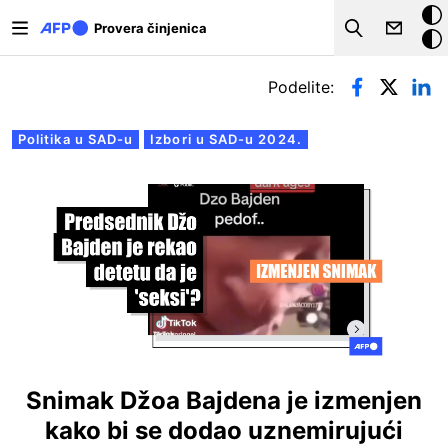
Skip to main content
Ta
Provera činjenica
Search
poz
Примарни табови
Podelite:
Politika u SAD-u
Izbori u SAD-u 2024.
Snimak Džoa Bajdena je izmenjen
kako bi se dodao uznemirujući