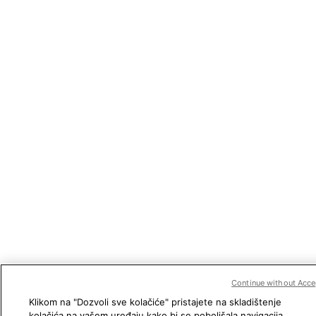
Continue without Acce
Klikom na "Dozvoli sve kolačiće" pristajete na skladištenje
kolačića na vašem uređaju kako bi se poboljšala navigacija