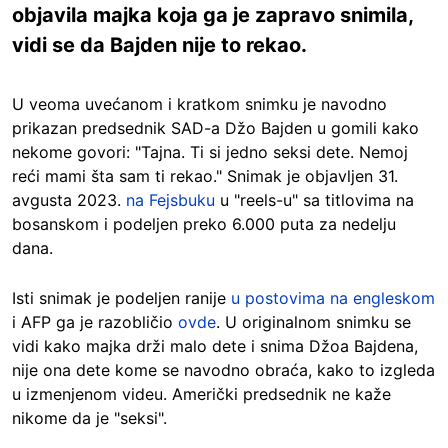
objavila majka koja ga je zapravo snimila,
vidi se da Bajden nije to rekao.
U veoma uvećanom i kratkom snimku je navodno
prikazan predsednik SAD-a Džo Bajden u gomili kako
nekome govori: "Tajna. Ti si jedno seksi dete. Nemoj
reći mami šta sam ti rekao." Snimak je objavljen 31.
avgusta 2023.
na Fejsbuku
u "reels-u" sa titlovima na
bosanskom i podeljen preko 6.000 puta za nedelju
dana.
Isti snimak je podeljen ranije
u postovima na engleskom
i AFP ga je razobličio
ovde
. U originalnom snimku se
vidi kako majka drži malo dete i snima Džoa Bajdena,
nije ona dete kome se navodno obraća, kako to izgleda
u izmenjenom videu. Američki predsednik ne kaže
nikome da je "seksi".