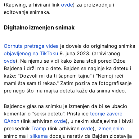
(Kapwing, arhivirani link
ovde
) za proizvodnju i
editovanje snimaka.
Digitalno izmenjen snimak
Obrnuta pretraga videa
je dovela do originalnog snimka
objavljenog na TikToku
9. juna 2023. (arhiviranog
ovde
). Na njemu se vidi kako žena stoji pored Džoa
Bajdena i drži malo dete. Bajden se naginje ka detetu i
kaže: "Dozvoli mi da ti šapnem tajnu" i "Nemoj reći
mami šta sam ti rekao." Zatim pozira za fotografisanje
pre nego što mu majka deteta kaže da snima video.
Bajdenov glas na snimku je izmenjen da bi se ubacio
komentar o "seksi detetu". Pristalice
teorije zavere
QAnon
(link arhiviran
ovde
), u nekim slučajevima i bivši
predsednik
Tramp
(link arhiviran
ovde
),
izmenjenim
snimcima i
slikama
dodaju narativ da Bajden zlostavlja