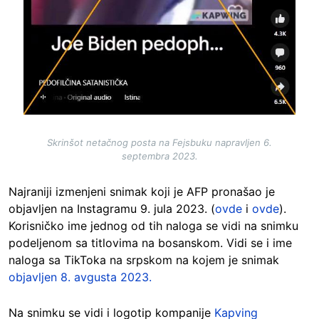
Skrinšot netačnog posta na Fejsbuku napravljen 6.
septembra 2023.
Najraniji izmenjeni snimak koji je AFP pronašao je
objavljen na Instagramu 9. jula 2023. (
ovde
i
ovde
).
Korisničko ime jednog od tih naloga se vidi na snimku
podeljenom sa titlovima na bosanskom. Vidi se i ime
naloga sa TikToka na srpskom na kojem je snimak
objavljen 8. avgusta 2023.
Na snimku se vidi i logotip kompanije
Kapving