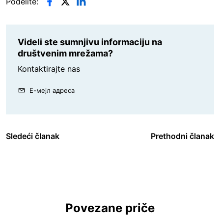
Podelite:
Videli ste sumnjivu informaciju na
društvenim mrežama?
Kontaktirajte nas
Е-мејл адреса
Sledeći članak
Prethodni članak
Povezane priče