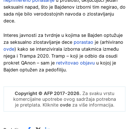
neprimereno ponašanje
u prošlosti, uključujući jedan
seksualni napad, što je Bajdenov izborni tim negirao, do
sada nije bilo verodostojnih navoda o zlostavljanju
dece.
Interes javnosti za tvrdnje u kojima se Bajden optužuje
za seksualno zlostavljanje dece
porastao
je (arhivirano
ovde
) kako se intenzivirala izborna utakmica između
njega i Trampa 2020. Tramp – koji je odbio da osudi
prokret QAnon – sam je
retvitovao objavu
u kojoj je
Bajden optužen za pedofiliju.
Copyright © AFP 2017-2026.
Za svaku vrstu
komercijalne upotrebe ovog sadržaja potrebna
je pretplata. Kliknite
ovde
za više informacija.