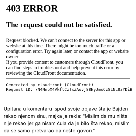
Upitana u komentaru ispod svoje objave šta je Bajden
rekao njenom sinu, majka je rekla: "Mislim da mu ništa
nije rekao jer ga nisam čula da je bilo šta rekao, mislim
da se samo pretvarao da nešto govori."