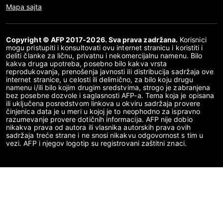
Mapa sajta
Copyright © AFP 2017-2026. Sva prava zadržana.
Korisnici
mogu pristupiti i konsultovati ovu internet stranicu i koristiti i
deliti članke za ličnu, privatnu i nekomercijalnu namenu. Bilo
kakva druga upotreba, posebno bilo kakva vrsta
reprodukovanja, prenošenja javnosti ili distribucija sadržaja ove
internet stranice, u celosti ili delimično, za bilo koju drugu
namenu i/ili bilo kojim drugim sredstvima, strogo je zabranjena
bez posebne dozvole i saglasnosti AFP-a. Tema koja je opisana
ili uključena posredstvom linkova u okviru sadržaja provere
činjenica data je u meri u kojoj je to neophodno za ispravno
razumevanje provere dotičnih informacija. AFP nije dobio
nikakva prava od autora ili vlasnika autorskih prava ovih
sadržaja treće strane i ne snosi nikakvu odgovornost s tim u
vezi. AFP i njegov logotip su registrovani zaštitni znaci.