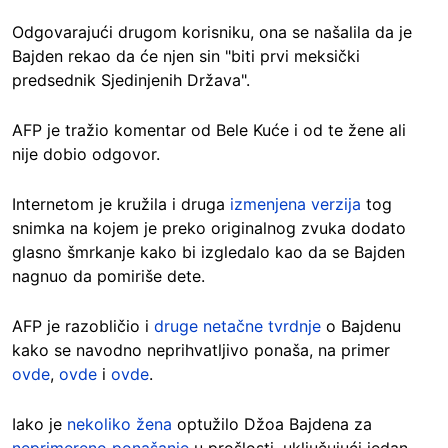
Odgovarajući drugom korisniku, ona se našalila da je
Bajden rekao da će njen sin "biti prvi meksički
predsednik Sjedinjenih Država".
AFP je tražio komentar od Bele Kuće i od te žene ali
nije dobio odgovor.
Internetom je kružila i druga
izmenjena verzija
tog
snimka na kojem je preko originalnog zvuka dodato
glasno šmrkanje kako bi izgledalo kao da se Bajden
nagnuo da pomiriše dete.
AFP je razobličio i
druge netačne tvrdnje
o Bajdenu
kako se navodno neprihvatljivo ponaša, na primer
ovde
,
ovde
i
ovde
.
Iako je
nekoliko žena
optužilo Džoa Bajdena za