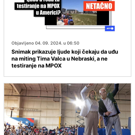
Objavljeno 04. 09. 2024. u 06:50
Snimak prikazuje ljude koji čekaju da uđu
na miting Tima Valca u Nebraski, a ne
testiranje na MPOX
Image