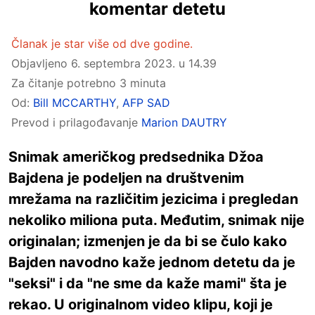
komentar detetu
Članak je star više od dve godine.
Objavljeno
6. septembra 2023. u 14.39
Za čitanje potrebno 3 minuta
Od:
Bill MCCARTHY
,
AFP SAD
Prevod i prilagođavanje
Marion DAUTRY
Snimak američkog predsednika Džoa
Bajdena je podeljen na društvenim
mrežama na različitim jezicima i pregledan
nekoliko miliona puta. Međutim, snimak nije
originalan; izmenjen je da bi se čulo kako
Bajden navodno kaže jednom detetu da je
"seksi" i da "ne sme da kaže mami" šta je
rekao. U originalnom video klipu, koji je