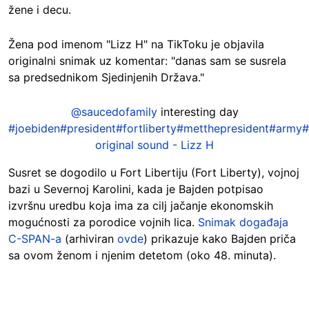
žene i decu.
Žena pod imenom "Lizz H" na TikToku je objavila
originalni snimak uz komentar: "danas sam se susrela
sa predsednikom Sjedinjenih Država."
@saucedofamily
interesting day
#joebiden
#president
#fortliberty
#metthepresident
#army
#
original sound - Lizz H
Susret se dogodilo u Fort Libertiju (Fort Liberty), vojnoj
bazi u Severnoj Karolini, kada je Bajden potpisao
izvršnu uredbu koja ima za cilj jačanje ekonomskih
mogućnosti za porodice vojnih lica.
Snimak događaja
C-SPAN-a
(arhiviran
ovde
) prikazuje kako Bajden priča
sa ovom ženom i njenim detetom (oko 48. minuta).