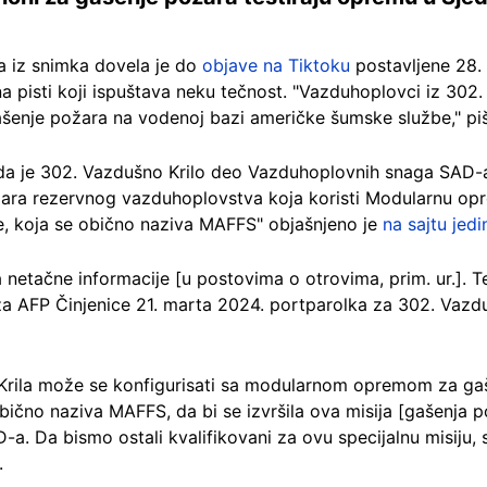
a iz snimka dovela je do
objave na Tiktoku
postavljene 28.
a pisti koji ispuštava neku tečnost. "
Vazduhoplovci iz 302.
šenje požara na vodenoj bazi američke šumske službe
," p
da je 302. Vazdušno Krilo deo Vazduhoplovnih snaga SAD-a
žara rezervnog vazduhoplovstva koja koristi Modularnu o
, koja se obično naziva MAFFS" objašnjeno je
na sajtu jedi
a netačne informacije [u postovima o otrovima, prim. ur.].
u za AFP Činjenice 21. marta 2024. portparolka za 302. Vazdu
Krila može se konfigurisati sa modularnom opremom za ga
obično naziva MAFFS, da bi se izvršila ova misija [gašenja p
a. Da bismo ostali kvalifikovani za ovu specijalnu misiju,
.