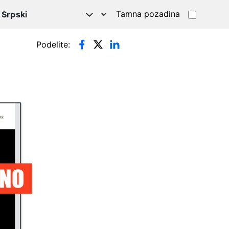
Tamna pozadina
Podelite: