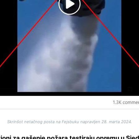
Skrinšot netačnog posta na Fejsbuku napravljen 28. marta 2024.
ioni za gašenje požara testiraju opremu u Sj