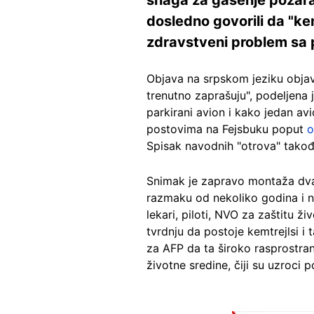
dosledno govorili da "ke
zdravstveni problem sa 
Objava na srpskom jeziku obja
trenutno zaprašuju", podeljena 
parkirani avion i kako jedan avi
postovima na Fejsbuku poput
o
Spisak navodnih "otrova" takođ
Snimak je zapravo montaža dva 
razmaku od nekoliko godina i na
lekari, piloti, NVO za zaštitu ž
tvrdnju da postoje kemtrejlsi i 
za AFP da ta široko rasprostra
životne sredine, čiji su uzroci 