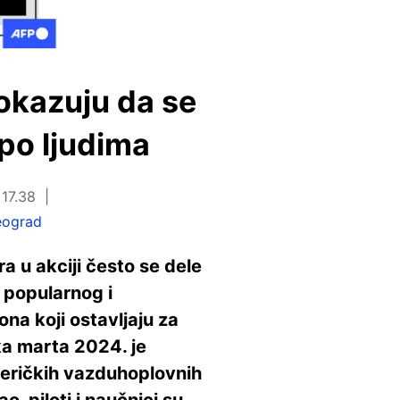
okazuju da se
 po ljudima
 17.38
eograd
a u akciji često se dele
 popularnog i
na koji ostavljaju za
a marta 2024. je
meričkih vazduhoplovnih
, piloti i naučnici su