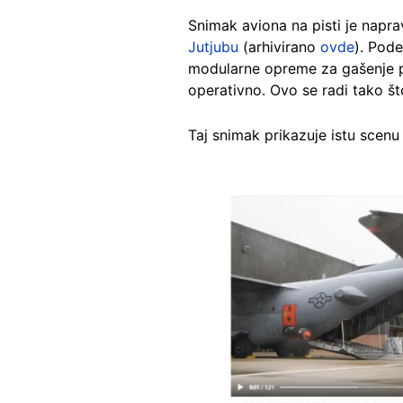
Snimak aviona na pisti je napr
Jutjubu
(arhivirano
ovde
). Pode
modularne opreme za gašenje po
operativno. Ovo se radi tako št
Taj snimak prikazuje istu sce
Image