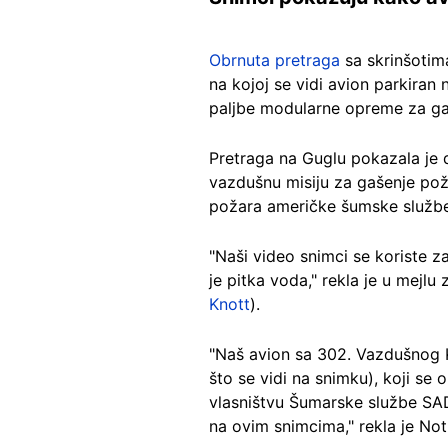
Obrnuta pretraga
sa skrinšotim
na kojoj se vidi avion parkiran n
paljbe modularne opreme za ga
Pretraga na Guglu pokazala je 
vazdušnu misiju za gašenje po
požara američke šumske službe
"Naši video snimci se koriste z
je pitka voda," rekla je u mejl
Knott
).
"Naš avion sa 302. Vazdušnog 
što se vidi na snimku), koji se 
vlasništvu Šumarske službe SAD-
na ovim snimcima," rekla je Not