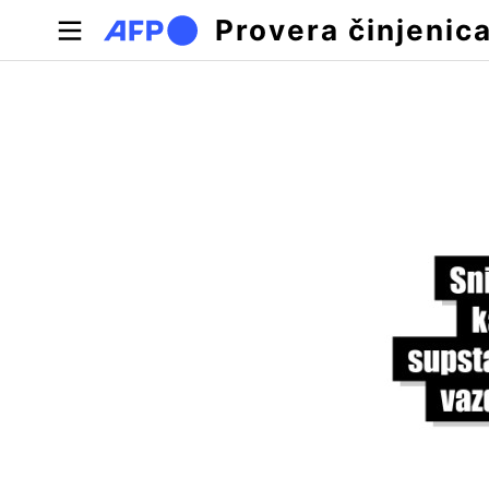
Skip to main content
Provera činjenic
Примарни табови