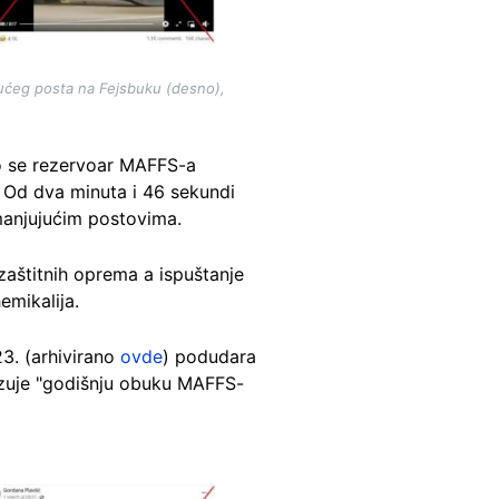
jućeg posta na Fejsbuku (desno),
ko se rezervoar MAFFS-a
 Od dva minuta i 46 sekundi
anjujućim postovima.
zaštitnih oprema a ispuštanje
emikalija.
3. (arhivirano
ovde
) podudara
zuje "godišnju obuku MAFFS-