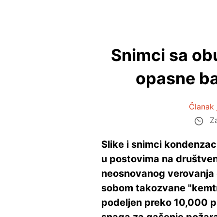
Snimci sa ob
opasne bak
Članak 
Za
Slike i snimci kondenzac
u postovima na društven
neosnovanog verovanja da
sobom takozvane "kemtre
podeljen preko 10,000 p
snaga za gašenje požara t