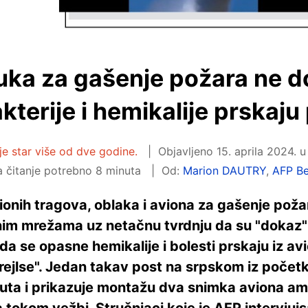
uka za gašenje požara ne d
terije i hemikalije prskaju
je star više od dve godine.
Objavljeno
15. aprila 2024. u
 čitanje potrebno 8 minuta
Od:
Marion DAUTRY
,
AFP B
ionih tragova, oblaka i aviona za gašenje požar
im mrežama uz netačnu tvrdnju da su "dokaz"
 se opasne hemikalije i bolesti prskaju iz avio
jlse". Jedan takav post na srpskom iz početk
uta i prikazuje montažu dva snimka aviona a
okom vežbi. Stručnjaci koje je AFP intervjuisao