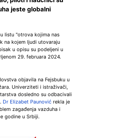
ha jeste globalni
u listu "otrova kojima nas
k na kojem ljudi utovaraju
pisak u opisu su podeljeni u
ljenom 29. februara 2024.
ovstva objavila na Fejsbuku u
a. Univerziteti i istraživači,
istarstva dosledno su odbacivali
s.
Dr Elizabet Paunović
rekla je
oblem zagađenja vazduha i
e godine u Srbiji.