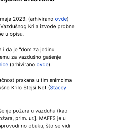
 maja 2023. (arhivirano
ovde
)
 Vazdušnog Krila izvode probne
iše u opisu.
 i da je "dom za jedinu
premu za vazdušno gašenje
nice
(arhivirano
ovde
).
 Tečnost prskana u tim snimcima
šno Krilo Stejsi Not (
Stacey
šenje požara u vazduhu (kao
ožara, prim. ur.]. MAFFS je u
 sprovodimo obuku, što se vidi