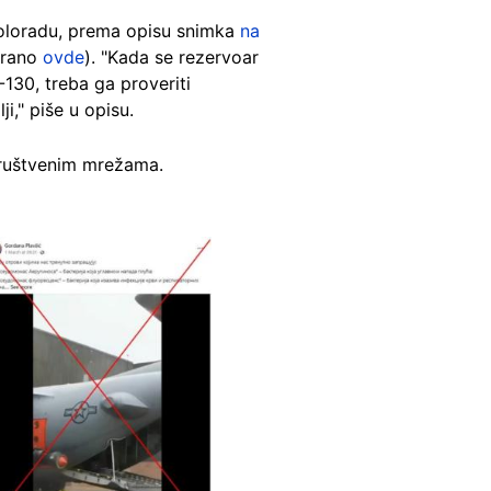
Koloradu, prema opisu snimka
na
irano
ovde
). "Kada se rezervoar
130, treba ga proveriti
i," piše u opisu.
društvenim mrežama.