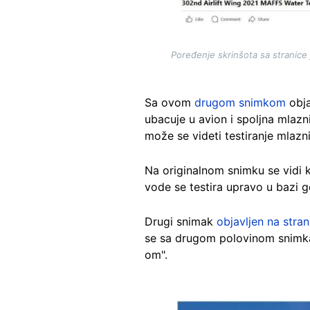
Poređenje skrinšota sa stranice
Sa ovom
drugom snimkom
obja
ubacuje u avion i spoljna mlaz
može se videti testiranje mlaz
Na originalnom snimku se vidi 
vode se testira upravo u bazi gd
Drugi snimak
objavljen na stra
se sa drugom polovinom snimka
om".
Image