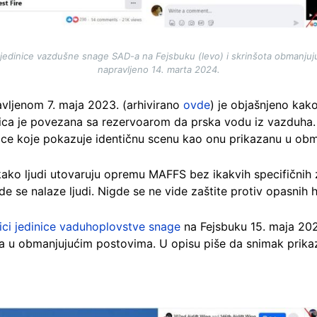
 jedinice vazdušne snage SAD-a na Fejsbuku (levo) i skrinšota obmanju
napravljeno 14. marta 2024.
vljenom 7. maja 2023. (arhivirano
ovde
) je objašnjeno ka
nica je povezana sa rezervoarom da prska vodu iz vazduha.
nice koje pokazuje identičnu scenu kao onu prikazanu u obm
kako ljudi utovaruju opremu MAFFS bez ikakvih specifičnih 
e se nalaze ljudi. Nigde se ne vide zaštite protiv opasnih h
nici jedinice vaduhoplovstve snage
na Fejsbuku 15. maja 202
 u obmanjujućim postovima. U opisu piše da snimak prika