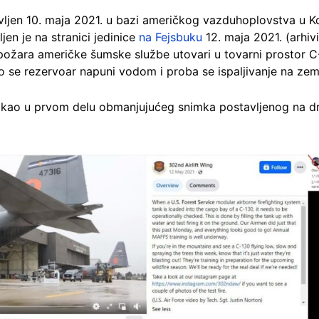
avljen 10. maja 2021. u bazi američkog vazduhoplovstva u 
ljen je na stranici jedinice
na Fejsbuku
12. maja 2021. (arhiv
žara američke šumske službe utovari u tovarni prostor C-
o se rezervoar napuni vodom i proba se ispaljivanje na zemlj
nu kao u prvom delu obmanjujućeg snimka postavljenog na 