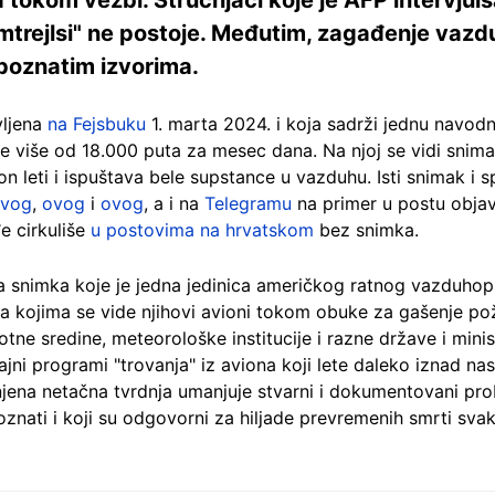
mtrejlsi" ne postoje. Međutim, zagađenje vazdu
poznatim izvorima.
vljena
na Fejsbuku
1. marta 2024. i koja sadrži jednu navodn
je više od 18.000 puta za mesec dana. Na njoj se vidi snima
on leti i ispuštava bele supstance u vazduhu. Isti snimak i s
vog
,
ovog
i
ovog
, a i na
Telegramu
na primer u postu objav
e cirkuliše
u postovima na hrvatskom
bez snimka.
snimka koje je jedna jedinica američkog ratnog vazduhopl
 kojima se vide njihovi avioni tokom obuke za gašenje požar
ivotne sredine, meteorološke institucije i razne države i min
tajni programi "trovanja" iz aviona koji lete daleko iznad na
njena netačna tvrdnja umanjuje stvarni i dokumentovani pr
poznati i koji su odgovorni za hiljade prevremenih smrti svak