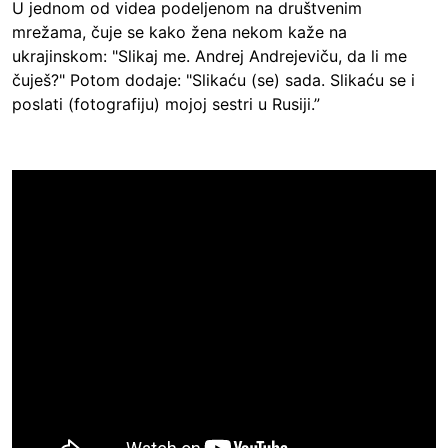
U jednom od videa podeljenom na društvenim
mrežama, čuje se kako žena nekom kaže na
ukrajinskom: "Slikaj me. Andrej Andrejeviču, da li me
čuješ?" Potom dodaje: "Slikaću (se) sada. Slikaću se i
poslati (fotografiju) mojoj sestri u Rusiji.”