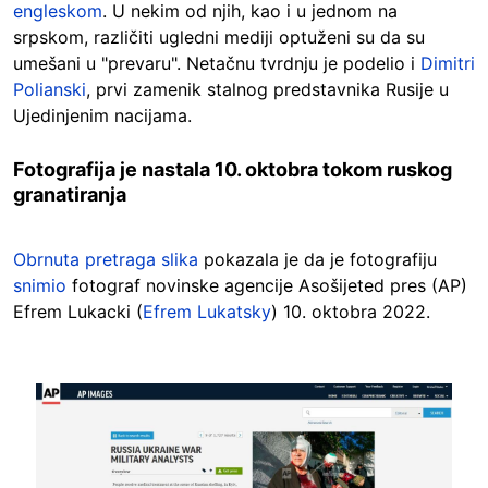
engleskom
. U nekim od njih, kao i u jednom na
srpskom, različiti ugledni mediji optuženi su da su
umešani u "prevaru". Netačnu tvrdnju je podelio i
Dimitri
Polianski
, prvi zamenik stalnog predstavnika Rusije u
Ujedinjenim nacijama.
Fotografija je nastala 10. oktobra tokom ruskog
granatiranja
Obrnuta pretraga slika
pokazala je da je fotografiju
snimio
fotograf novinske agencije Asošijeted pres (AP)
Efrem Lukacki (
Efrem Lukatsky
) 10. oktobra 2022.
Image