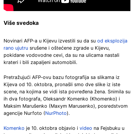
Više svedoka
Novinari AFP-a u Kijevu izvestili su da su
od eksplozija
rano ujutru
srušene i oštećene zgrade u Kijevu,
pokidane vodovodne cevi, da su na ulicama nastali
krateri i bili zapaljeni automobili.
Pretražujući AFP-ovu bazu fotografija sa slikama iz
Kijeva od 10. oktobra, pronašli smo dve slike iz iste
scene, na kojima se vidi ista povređena žena. Snimila su
ih dva fotografa, Oleksandr Komenko (Khomenko) i
Maksim Marušenko (Maxym Marusenko), posredstvom
agencije Nurfoto (
NurPhoto
).
Komenko
je 10. oktobra objavio i
video
na Fejsbuku u