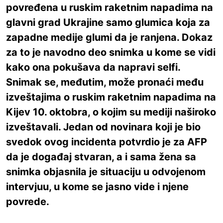
povređena u ruskim raketnim napadima na
glavni grad Ukrajine samo glumica koja za
zapadne medije glumi da je ranjena. Dokaz
za to je navodno deo snimka u kome se vidi
kako ona pokušava da napravi selfi.
Snimak se, međutim, može pronaći među
izveštajima o ruskim raketnim napadima na
Kijev 10. oktobra, o kojim su mediji naširoko
izveštavali. Jedan od novinara koji je bio
svedok ovog incidenta potvrdio je za AFP
da je događaj stvaran, a i sama žena sa
snimka objasnila je situaciju u odvojenom
intervjuu, u kome se jasno vide i njene
povrede.