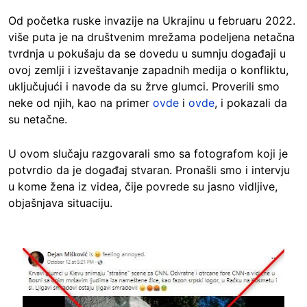
Od početka ruske invazije na Ukrajinu u februaru 2022.
više puta je na društvenim mrežama podeljena netačna
tvrdnja u pokušaju da se dovedu u sumnju događaji u
ovoj zemlji i izveštavanje zapadnih medija o konfliktu,
uključujući i navode da su žrve glumci. Proverili smo
neke od njih, kao na primer
ovde
i
ovde
, i pokazali da
su netačne.
U ovom slučaju razgovarali smo sa fotografom koji je
potvrdio da je događaj stvaran. Pronašli smo i intervju
u kome žena iz videa, čije povrede su jasno vidljive,
objašnjava situaciju.
Image