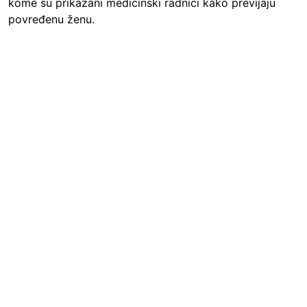
kome su prikazani medicinski radnici kako previjaju
povređenu ženu.