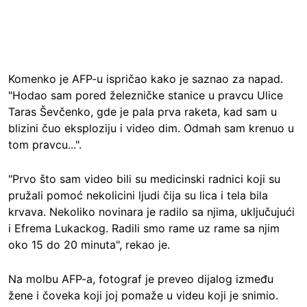
Komenko je AFP-u ispričao kako je saznao za napad.
"Hodao sam pored železničke stanice u pravcu Ulice
Taras Ševčenko, gde je pala prva raketa, kad sam u
blizini čuo eksploziju i video dim. Odmah sam krenuo u
tom pravcu...".
"Prvo što sam video bili su medicinski radnici koji su
pružali pomoć nekolicini ljudi čija su lica i tela bila
krvava. Nekoliko novinara je radilo sa njima, uključujući
i Efrema Lukackog. Radili smo rame uz rame sa njim
oko 15 do 20 minuta", rekao je.
Na molbu AFP-a, fotograf je preveo dijalog između
žene i čoveka koji joj pomaže u videu koji je snimio.