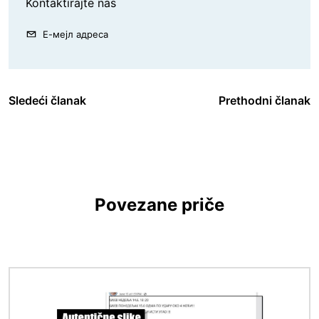
Kontaktirajte nas
Е-мејл адреса
Sledeći članak
Prethodni članak
Povezane priče
Image