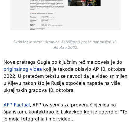
Skrinšot internet stranice Asošijeted presa napravljen 18.
oktobra 2022.
Nova pretraga Gugla po ključnim rečima dovela je do
originalnog videa
koji je takođe objavio AP 10. oktobra
2022. U pratećem tekstu se navodi da je video snimljen
u Kijevu nakon što je Rusija otpočela napade na više
ukrajinskih gradova 10. oktobra.
AFP Factual
, AFP-ov servis za proveru činjenica na
španskom, kontaktirao je Lukackog koji je potvrdio: "To
je moja fotografija i moj video".