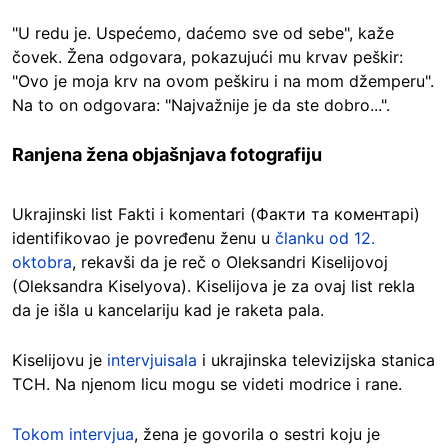
"U redu je. Uspećemo, daćemo sve od sebe", kaže
čovek. Žena odgovara, pokazujući mu krvav peškir:
"Ovo je moja krv na ovom peškiru i na mom džemperu".
Na to on odgovara: "Najvažnije je da ste dobro...".
Ranjena žena objašnjava fotografiju
Ukrajinski list Fakti i komentari (Факти та коментарі)
identifikovao je povređenu ženu u
članku od 12.
oktobra
, rekavši da je reč o Oleksandri Kiselijovoj
(Oleksandra Kiselyova). Kiselijova je za ovaj list rekla
da je išla u kancelariju kad je raketa pala.
Kiselijovu je
intervjuisala
i ukrajinska televizijska stanica
TCH. Na njenom licu mogu se videti modrice i rane.
Tokom intervjua
, žena je govorila o sestri koju je