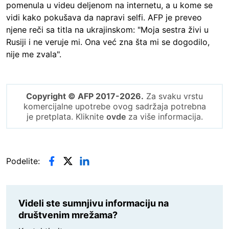
pomenula u videu deljenom na internetu, a u kome se
vidi kako pokušava da napravi selfi. AFP je preveo
njene reči sa titla na ukrajinskom: "Moja sestra živi u
Rusiji i ne veruje mi. Ona već zna šta mi se dogodilo,
nije me zvala".
Copyright © AFP 2017-2026.
Za svaku vrstu
komercijalne upotrebe ovog sadržaja potrebna
je pretplata. Kliknite
ovde
za više informacija.
Podelite:
Videli ste sumnjivu informaciju na
društvenim mrežama?