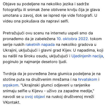
Objave su podeljene na nekoliko jezika i sadrže
fotografiju ili snimak žene oblivene krvlju čija je glava
umotana u zavoj, dok se ispred nje vide fotografi. U
videu ona pokušava da napravi selfi.
Pretražujući ovu scenu na internetu uspeli smo da
pronađemo da je zabeležena
10. oktobra 2022.
tokom
serije ruskih
raketnih napada
na nekoliko gradova u
Ukrajini, uključujući i glavni grad Kijev. U napadima, koji
su naišli na široku osudu, uključujući i
Ujedinjenih nacija
,
poginulo je najmanje desetoro ljudi.
Tvrdnja da je povređena žena glumica podeljena je na
stotine puta na društvenim mrežama i na
hrvatskom
i
srpskom
. "Ukrajinski glumci odjeveni u ranjenike
snimaju selfie u Kijevu - uživo za zapadne medije,"
navodi se u
ovoj objavi
na ruskoj društvenoj mreži
VKontakt.