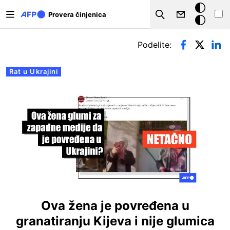
Skip to main content
Tamna
Provera činjenica
Search
pozadina
Примарни табови
Podelite:
Rat u Ukrajini
Ova žena je povređena u
granatiranju Kijeva i nije glumica