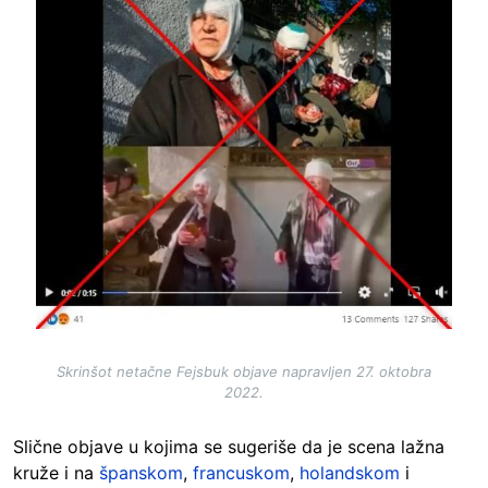
Skrinšot netačne Fejsbuk objave napravljen 27. oktobra
2022.
Slične objave u kojima se sugeriše da je scena lažna
kruže i na
španskom
,
francuskom
,
holandskom
i