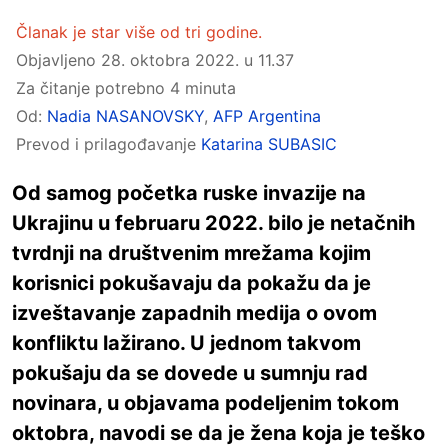
Članak je star više od tri godine.
Objavljeno
28. oktobra 2022. u 11.37
Za čitanje potrebno 4 minuta
Od:
Nadia NASANOVSKY
,
AFP Argentina
Prevod i prilagođavanje
Katarina SUBASIC
Od samog početka ruske invazije na
Ukrajinu u februaru 2022. bilo je netačnih
tvrdnji na društvenim mrežama kojim
korisnici pokušavaju da pokažu da je
izveštavanje zapadnih medija o ovom
konfliktu lažirano. U jednom takvom
pokušaju da se dovede u sumnju rad
novinara, u objavama podeljenim tokom
oktobra, navodi se da je žena koja je teško