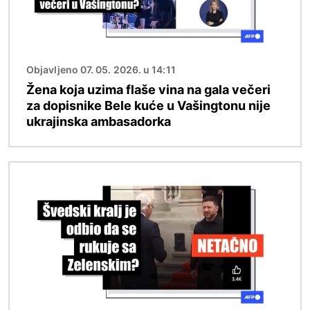
Objavljeno 07. 05. 2026. u 14:11
Žena koja uzima flaše vina na gala večeri
za dopisnike Bele kuće u Vašingtonu nije
ukrajinska ambasadorka
Image