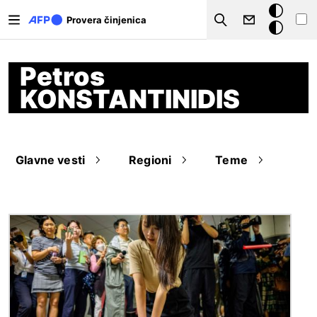
Skip to main content
Tamna
Provera činjenica
Search
pozadina
Petros
KONSTANTINIDIS
Glavne vesti
Regioni
Teme
Image