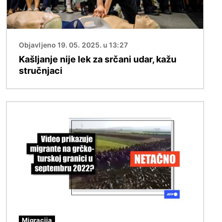
Objavljeno 19. 05. 2025. u 13:27
Kašljanje nije lek za srčani udar, kažu
stručnjaci
Image
Migracija