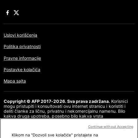
Uslovi korišćenja
Politika privatnosti
Pravne informacije
Postavke kolačića
Mapa sajta
Copyright © AFP 2017-2026. Sva prava zadržana.
Korisnici
mogu pristupiti i konsultovati ovu internet stranicu i koristiti i
deliti članke za ličnu, privatnu i nekomercijalnu namenu. Bilo
kakva druga upotreba, posebno bilo kakva vrsta
reprodukovanja, prenošenja javnosti ili distribucija sadržaja ove
internet stranice, u celosti ili delimično, za bilo koju drugu
Continue without Accepting
namenu i/ili bilo kojim drugim sredstvima, strogo je zabranjena
Klikom na "Dozvoli sve kolačiće" pristajete na
bez posebne dozvole i saglasnosti AFP-a. Tema koja je opisana