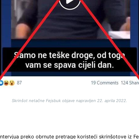
Skrinšot netačne Fejsbuk objave napravljen 22. aprila 2022.
intervjua preko obrnute pretrage koristeći skrinšotove iz F