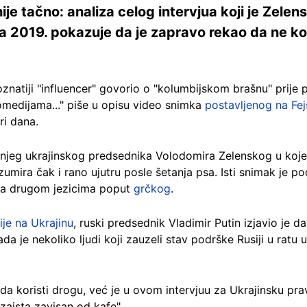
nije tačno: analiza celog intervjua koji je Zele
 2019. pokazuje da je zapravo rekao da ne kori
oznatiji "influencer" govorio o "kolumbijskom brašnu" prije 
omedijama..." piše u opisu video snimka
postavljenog na Fe
ri dana.
šnjeg ukrajinskog predsednika Volodomira Zelenskog u koje
zumira čak i rano ujutru posle šetanja psa. Isti snimak je p
 na drugom jezicima poput
grčkog
.
ije na Ukrajinu
, ruski predsednik Vladimir Putin izjavio je d
ada je nekoliko ljudi koji zauzeli stav podrške Rusiji u ratu u
 da koristi drogu, već je u ovom intervjuu za Ukrajinsku pra
zaista zavisan od kafe".