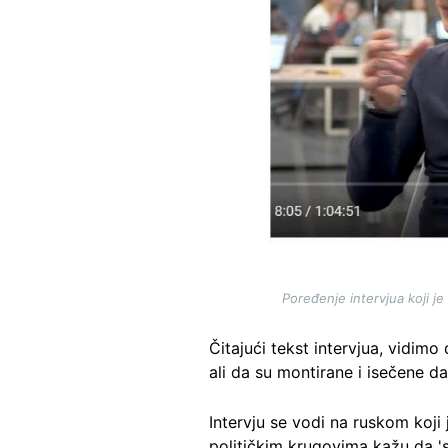
Poređenje intervjua koji j
Čitajući tekst intervjua, vidim
ali da su montirane i isečene d
Intervju se vodi na ruskom koji 
političkim krugovima kažu da 's