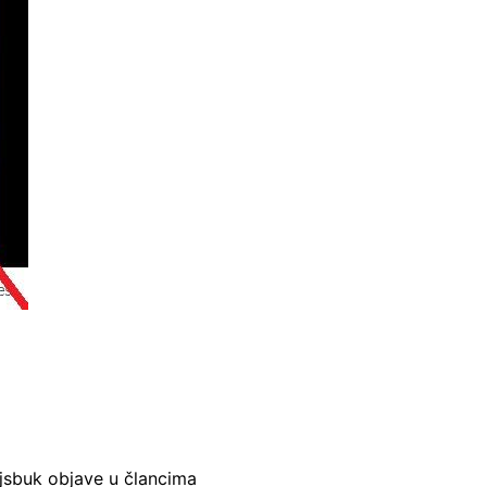
ejsbuk objave u člancima