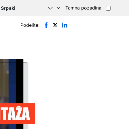
Tamna pozadina
Podelite: