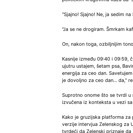
"Sjajno! Sjajno! Ne, ja sedim na 
"Ja se ne drogiram. Šmrkam kafu
On, nakon toga, ozbiljnijim ton
Kasnije između 09:40 i 09:59, č
ujutru ustajem, šetam psa, Bavi
energija za ceo dan. Savetujem 
je dovoljno za ceo dan... da," re
Suprotno onome što se tvrdi u m
izvučena iz konteksta u vezi sa
Kako je gruzijska platforma za
verzije intervjua Zelenskog za 
tvrdeći da Zelenski priznaje da 