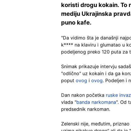
koristi drogu kokain. To 
mediju Ukrajinska pravda
puno kafe.
"Da vidimo šta je današnji najp
k**** na klaviru i glumatao u k
podeljenog preko 120 puta za t
Snimak prikazuje intervju sada
"odlično" uz kokain i da ga kon
poput
ovog
i
ovog
. Podeljen i
Dan nakon početka
ruske invaz
vlada "
banda narkomana
". Od t
predsednik narkoman.
Zelenski nije, međutim, priznao
uzima nikakve droge" ali da je "