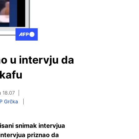
o u intervju da
 kafu
u 18.07
P Grčka
isani snimak intervjua
intervjua priznao da