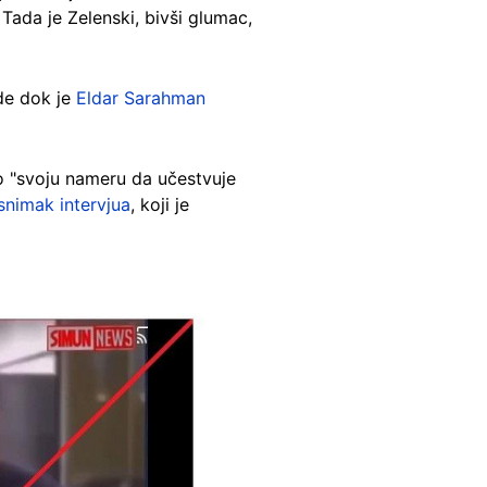
 Tada je Zelenski, bivši glumac,
vde dok je
Eldar Sarahman
o "svoju nameru da učestvuje
snimak intervjua
, koji je