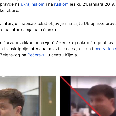
e pravde na
ukrajinskom
i na
ruskom
jeziku 21. januara 2019.
e izbore.
 intervju i napisao tekst objavljen na sajtu Ukrajinske pra
 prema informacijama u članku.
 o "prvom velikom intervjuu" Zelenskog nakon što je objavi
transkripcije intervjua nalazi se na sajtu, kao i
ceo video 
 Zelenskog na
Pečersku
, u centru Kijeva.