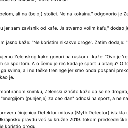
belom, ali na (beloj) stolici. Ne na kokainu," odgovorio je Ze
 jer sam zavisnik od kafe. Ja stvarno volim kafu," dodao je
om jasno kaže: "Ne koristim nikakve droge". Zatim dodaje: "
ujemo Zelenskog kako govori na ruskom i kaže: "Ovo je 'rež
m se sportom. A o čemu je reč kada je sport u pitanju? O f
ga svima, ali ne teške treninge jer smo onda pospani preko
kao je.
ontiranom snimku, Zelenski izričito kaže da se ne drogira,
 "energijom (punjenje) za ceo dan" odnosi na sport, a ne n
 proveru činjenica Detektor mitova (Myth Detector) istakla
Ukrajinsku pravdu već su kružile 2019. tokom predsedničke
je koristio drogu.