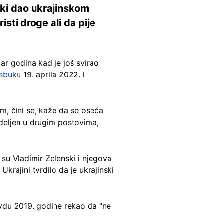
nski dao ukrajinskom
sti droge ali da pije
par godina kad je još svirao
jsbuku
19. aprila 2022. i
m, čini se, kaže da se oseća
odeljen u drugim postovima,
a su Vladimir Zelenski i njegova
 Ukrajini tvrdilo da je ukrajinski
vd
u 2019. godine rekao da "ne