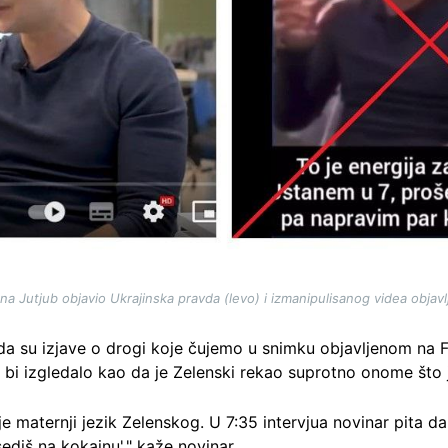
e na Jutjub objavio Ukrajinska pravda (levo) i izmanipulisanog videa obja
o da su izjave o drogi koje čujemo u snimku objavljenom na 
a bi izgledalo kao da je Zelenski rekao suprotno onome što 
je maternji jezik Zelenskog. U 7:35 intervjua novinar pita da
ediš na kokainu'," kaže novinar.