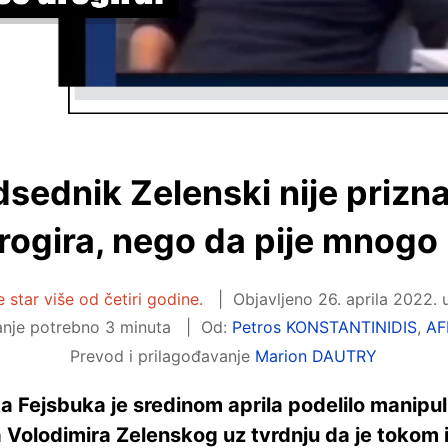
dsednik Zelenski nije prizna
rogira, nego da pije mnogo
e star više od četiri godine.
Objavljeno
26. aprila 2022. 
anje potrebno 3 minuta
Od:
Petros KONSTANTINIDIS
,
AF
Prevod i prilagođavanje
Marion DAUTRY
ka Fejsbuka je sredinom aprila podelilo manipul
 Volodimira Zelenskog uz tvrdnju da je tokom 