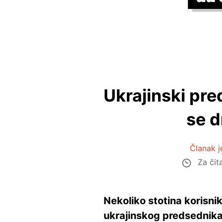
Ukrajinski pre
se d
Članak j
Za čit
Nekoliko stotina korisni
ukrajinskog predsednika