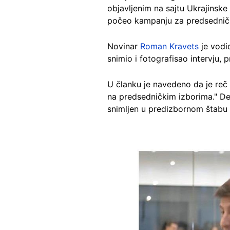
objavljenim na sajtu Ukrajinsk
počeo kampanju za predsedničk
Novinar
Roman Kravets
je vodio
snimio i fotografisao intervju,
U članku je navedeno da je reč
na predsedničkim izborima." Deo 
snimljen u predizbornom štabu
Image