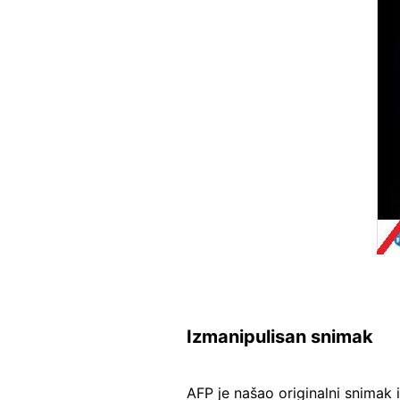
Izmanipulisan snimak
AFP je našao originalni snimak 