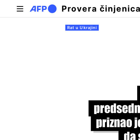
Skip to main content
Provera činjenic
Примарни табови
Rat u Ukrajini