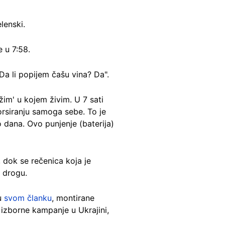
lenski.
 u 7:58.
Da li popijem čašu vina? Da".
im' u kojem živim. U 7 sati
orsiranju samoga sebe. To je
 dana. Ovo punjenje (baterija)
 dok se rečenica koja je
a drogu.
 u
svom članku
, montirane
 izborne kampanje u Ukrajini,