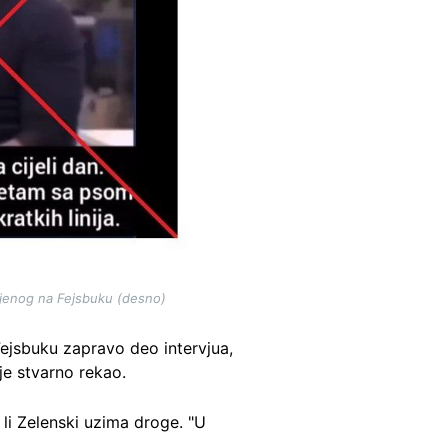
vljenog na Fejsbuku (desno)
Fejsbuku zapravo deo intervjua,
je stvarno rekao.
 li Zelenski uzima droge. "U