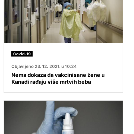
Covid-19
Objavljeno 23. 12. 2021. u 10:24
Nema dokaza da vakcinisane žene u
Kanadi rađaju više mrtvih beba
Image