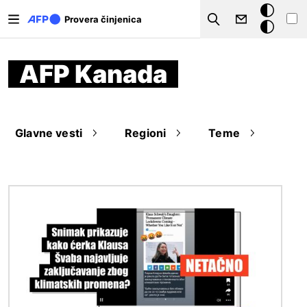
Skip to main content
Tamna
Provera činjenica
Search
pozadina
AFP Kanada
Glavne vesti
Regioni
Teme
Image