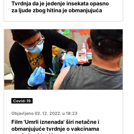
Tvrdnja da je jedenje insekata opasno
za ljude zbog hitina je obmanjujuća
Image
Covid-19
Objavljeno 02. 12. 2022. u 18:23
Film 'Umrli iznenada' širi netačne i
obmanjujuće tvrdnje o vakcinama