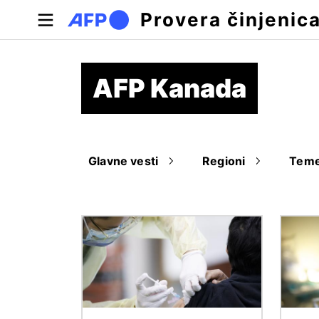
Skip to main content
Provera činjenic
AFP Kanada
Glavne vesti
Regioni
Tem
Image
Image