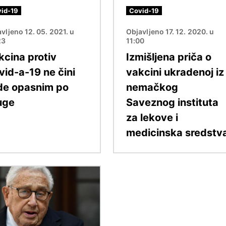
id-19
Covid-19
vljeno 12. 05. 2021. u
Objavljeno 17. 12. 2020. u
23
11:00
kcina protiv
Izmišljena priča o
vid-a-19 ne čini
vakcini ukradenoj iz
ude opasnim po
nemačkog
uge
Saveznog instituta
za lekove i
medicinska sredstv