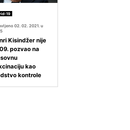
id-19
vljeno 02. 02. 2021. u
45
ri Kisindžer nije
09. pozvao na
sovnu
kcinaciju kao
edstvo kontrole