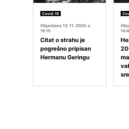
Covid-19
Cov
Objavljeno 13. 11. 2020. u
Obja
16:15
10:
Citat o strahu je
Hen
pogrešno pripisan
20
Hermanu Geringu
ma
va
sr