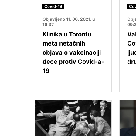
Covid-19
Cov
Objavljeno 11. 06. 2021. u
Obja
16:37
09:
Klinika u Torontu
Va
meta netačnih
Co
objava o vakcinaciji
lj
dece protiv Covid-a-
dr
19
Image
Image