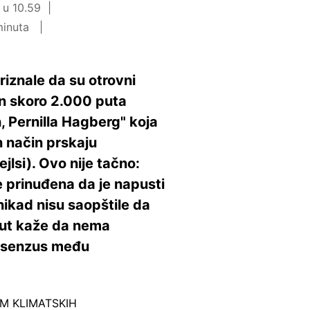
 u 10.59
minuta
riznale da su otrovni
jen skoro 2.000 puta
, Pernilla Hagberg" koja
n način prskaju
ejlsi). Ovo nije tačno:
e prinuđena da je napusti
nikad nisu saopštile da
itut kaže da nema
onsenzus među
M KLIMATSKIH