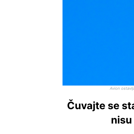
Avion ostavl
Čuvajte se sta
nisu