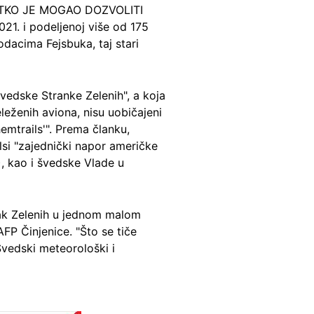
 TKO JE MOGAO DOZVOLITI
21. i podeljenoj više od 175
odacima Fejsbuka, taj stari
vedske Stranke Zelenih", a koja
leženih aviona, nisu uobičajeni
emtrails'". Prema članku,
jlsi "zajednički napor američke
, kao i švedske Vlade u
anak Zelenih u jednom malom
FP Činjenice. "Što se tiče
 Švedski meteorološki i