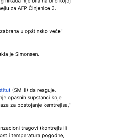
 nikada nije bila na bilo kojoj
mejlu za AFP Činjenice 3.
izabrana u opštinsko veće"
ekla je Simonsen.
titut
(SMHI) da reaguje.
nje opasnih supstanci koje
kaza za postojanje kemtrejlsa,"
cioni tragovi (kontrejls ili
nost i temperatura pogodne,