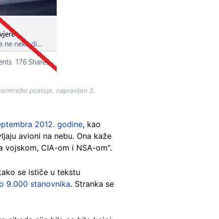
emtrejlsi postoje, napravljen 2.
eptembra 2012. godine
, kao
vljaju avioni na nebu. Ona kaže
 sa vojskom, CIA-om i NSA-om".
kako se ističe u tekstu
ko 9.000 stanovnika
. Stranka se