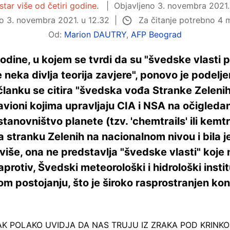
star više od četiri godine.
Objavljeno
3. novembra 2021.
Za čitanje potrebno 4 
no
3. novembra 2021. u 12.32
Od:
Marion DAUTRY
,
AFP Beograd
odine, u kojem se tvrdi da su "švedske vlasti p
ne neka divlja teorija zavjere", ponovo je podel
lanku se citira "švedska vođa Stranke Zelenih
avioni kojima upravljaju CIA i NSA na očigleda
stanovništvo planete (tzv. 'chemtrails' ili kemtr
a stranku Zelenih na nacionalnom nivou i bila j
više, ona ne predstavlja "švedske vlasti" koje 
Naprotiv, Švedski meteorološki i hidrološki inst
om postojanju, što je široko rasprostranjen k
AK POLAKO UVIDJA DA NAS TRUJU IZ ZRAKA POD KRINKO