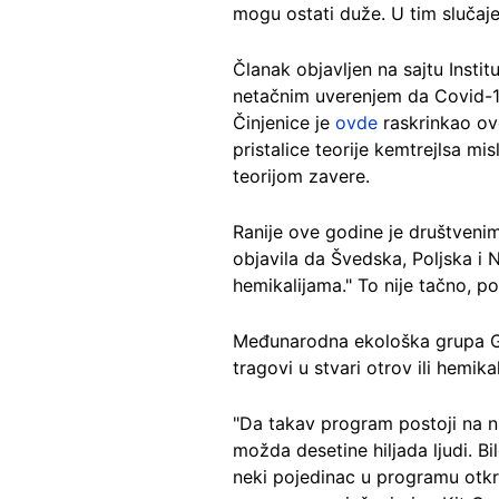
mogu ostati duže. U tim slučaje
Članak objavljen na sajtu Instit
netačnim uverenjem da Covid-19
Činjenice je
ovde
raskrinkao ove
pristalice teorije kemtrejlsa mi
teorijom zavere.
Ranije ove godine je društvenim
objavila da Švedska, Poljska i
hemikalijama." To nije tačno, po
Međunarodna ekološka grupa G
tragovi u stvari otrov ili hemikal
"Da takav program postoji na ni
možda desetine hiljada ljudi. B
neki pojedinac u programu otkrij