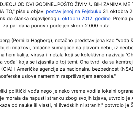
A DJECU OD DVI GODINE...POŠTO ŽIVIM U BIH ZANIMA ME
 TO," piše u objavi
postavljenoj na Fejsbuku
31. oktobra 20
link do članka objavljenog
u oktobru 2012. godine
. Prema p
1. za par dana ponovo podeljen skoro 2.000 puta.
gberg (Pernilla Hagberg), netačno predstavljena kao "vođa š
 bijeli mlazovi, oblačne sumaglice na plavom nebu, iz neobe
 hemikalija, virusa i metala koji se kolektivno nazivaju 'Ch
a vođa" koja se izjasnila o toj temi. Ona tvrdi da su kemtre
 (CIA) i Američke agencije za nacionalnu bezbednost (NSA)
mosferske uslove namernim raspršivanjem aerosola."
eliki politički vođa nego je neko vreme vodila lokalni ogr
e morala da napusti stranku zbog svojih izjava, utvrdio je A
za od nauke ili vlasti, ni švedskih ni stranih," potvrdio je