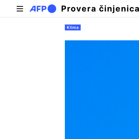
Skip to main content
Provera činjenic
Примарни табови
Klima