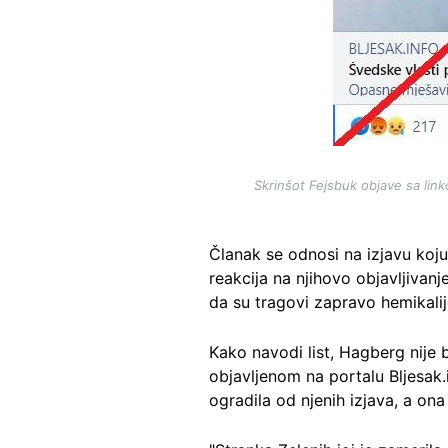
Skrinšot Fejsbuk objave sa link
Članak se odnosi na izjavu koj
reakcija na njihovo objavljivan
da su tragovi zapravo hemikali
Kako navodi list, Hagberg nije b
objavljenom na portalu Bljesak.i
ogradila od njenih izjava, a ona