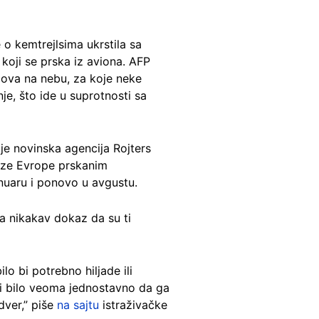
 o kemtrejlsima ukrstila sa
oji se prska iz aviona. AFP
agova na nebu, za koje neke
je, što ide u suprotnosti sa
 je novinska agencija Rojters
raze Evrope prskanim
nuaru i ponovo u avgustu.
a nikakav dokaz da su ti
o bi potrebno hiljade ili
 bi bilo veoma jednostavno da ga
dver,” piše
na sajtu
istraživačke