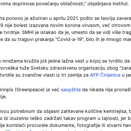
vima doprinose povećanju oblačnosti," objašnjava Institut.
uta ponovo je ažuriran u aprilu 2021. pošto se teorija zavere
 nije bolest izazvana novim korona virusom, već otrovom k
 tvrdnje. SMHI je istakao da je, umesto da se vidi više tr
sle da su tragovi prskanja "Covid-a-19", bilo ih je mnogo man
 mrežama kružila još jedna lažna vest u kojoj se tvrdilo da
 Norveška tuže Svetsku zdravstvenu organizaciju zbog "za
tvrdile su zvanične vlasti iz tri zemlje za
AFP Činjenice
u ja
rinpis (Greenpeace) je već
saopštila
da nikada nije pronašl
ije.
vou potrebnom da objasni zahtevane količine kemtrejlsa, bil
ilo bi izuzetno teško zadržati takav program u tajnosti, jer
e koristeći procurele dokumente, fotografije ili stvarni har