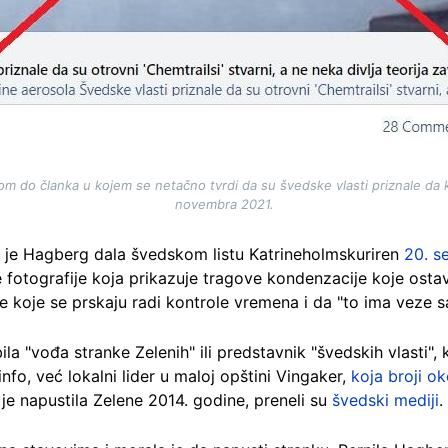
om do članka u kojem se netačno tvrdi da su švedske vlasti priznale da k
novembra 2021.
u je Hagberg dala švedskom listu Katrineholmskuriren
20. s
je fotografije koja prikazuje tragove kondenzacije koje osta
je koje se prskaju radi kontrole vremena i da "to ima veze
ila "vođa stranke Zelenih" ili predstavnik "švedskih vlasti", 
nfo, već lokalni lider u maloj opštini Vingaker,
koja broji o
 je napustila Zelene 2014. godine, preneli su
švedski mediji
.