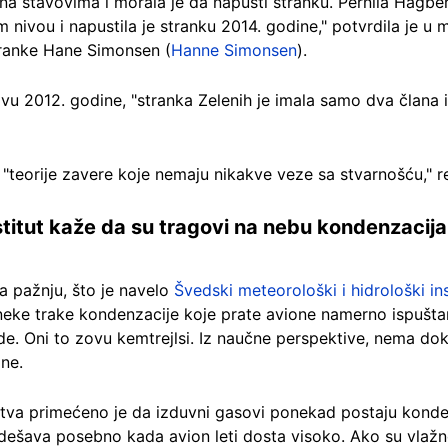
 na stavovima i morala je da napusti stranku. Pernila Hagberg
m nivou i napustila je stranku 2014. godine," potvrdila je u 
ranke Hane Simonsen (
Hanne Simonsen
).
vu 2012. godine, "stranka Zelenih je imala samo dva člana 
 "teorije zavere koje nemaju nikakve veze sa stvarnošću," r
titut kaže da su tragovi na nebu kondenzacija
la pažnju, što je navelo
Švedski meteorološki i hidrološki ins
u neke trake kondenzacije koje prate avione namerno ispušta
jude. Oni to zovu kemtrejlsi. Iz naučne perspektive, nema do
ine.
va primećeno je da izduvni gasovi ponekad postaju kondenza
 dešava posebno kada avion leti dosta visoko. Ako su vlaž