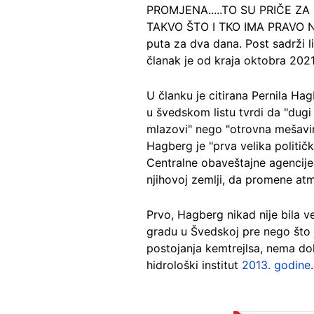
PROMJENA.....TO SU PRIČE Z
TAKVO ŠTO I TKO IMA PRAVO NA
puta za dva dana. Post sadrži 
članak je od kraja oktobra 202
U članku je citirana Pernila Ha
u švedskom listu tvrdi da "dugi
mlazovi" nego "otrovna mešavina
Hagberg je "prva velika političk
Centralne obaveštajne agencije
njihovoj zemlji, da promene at
Prvo, Hagberg nikad nije bila v
gradu u Švedskoj pre nego što j
postojanja kemtrejlsa, nema doka
hidrološki institut
2013. godine
.