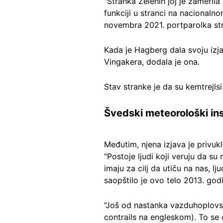
"Stranka Zelenih joj je zamerila
funkciji u stranci na nacionalno
novembra 2021. portparolka st
Kada je Hagberg dala svoju izja
Vingakera, dodala je ona.
Stav stranke je da su kemtrejlsi
Švedski meteorološki ins
Međutim, njena izjava je privuk
"Postoje ljudi koji veruju da s
imaju za cilj da utiču na nas, l
saopštilo je ovo telo 2013. god
"Još od nastanka vazduhoplovst
contrails na engleskom). To se