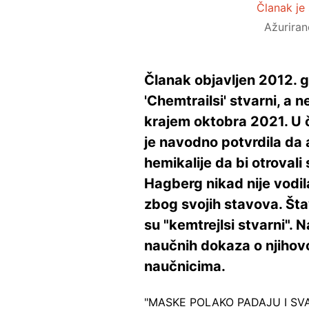
Članak je 
Ažurira
Članak objavljen 2012. g
'Chemtrailsi' stvarni, a 
krajem oktobra 2021. U č
je navodno potvrdila da 
hemikalije da bi otrovali 
Hagberg nikad nije vodil
zbog svojih stavova. Šta
su "kemtrejlsi stvarni". 
naučnih dokaza o njihov
naučnicima.
"MASKE POLAKO PADAJU I SV