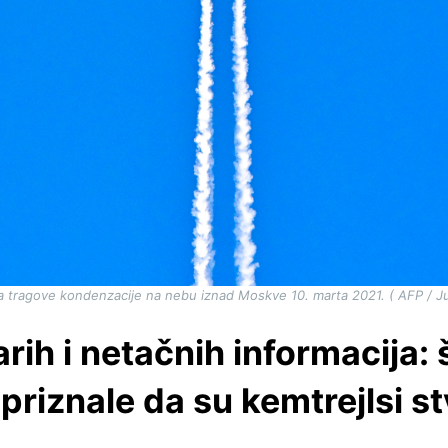
ja tragove kondenzacije na nebu iznad Moskve 10. marta 2021. ( AFP / J
rih i netačnih informacija:
 priznale da su kemtrejlsi st