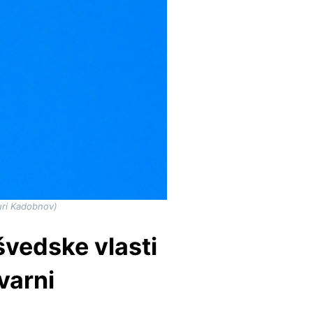
uri Kadobnov)
 švedske vlasti
varni